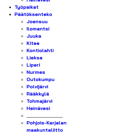
Työpaikat
Päätöksenteko
Joensuu
Ilomantsi
Juuka
Kitee
Kontiolahti
Lieksa
Liperi
Nurmes
Outokumpu
Polvijärvi
Rääkkylä
Tohmajärvi
Heinävesi
_______________
Pohjois-Karjalan
maakuntaliitto