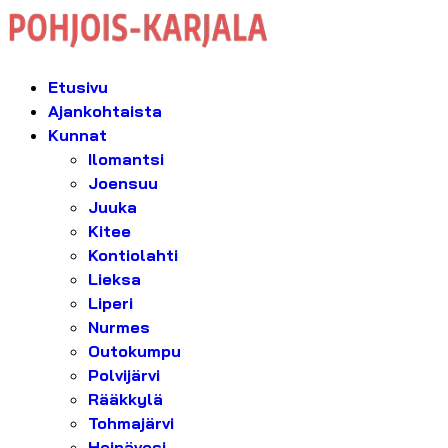
Etusivu
Ajankohtaista
Kunnat
Ilomantsi
Joensuu
Juuka
Kitee
Kontiolahti
Lieksa
Liperi
Nurmes
Outokumpu
Polvijärvi
Rääkkylä
Tohmajärvi
Heinävesi