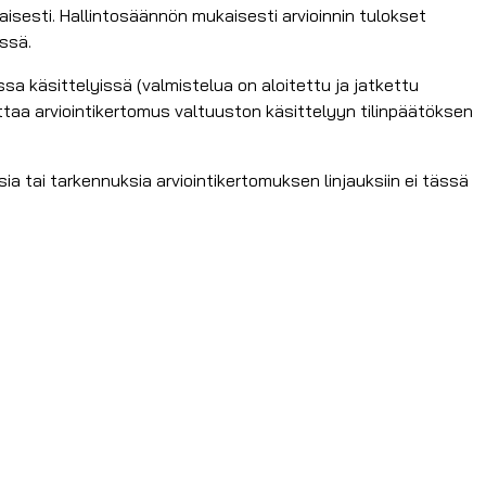
isesti. Hallintosäännön mukaisesti arvioinnin tulokset
ssä.
sa käsittelyissä (valmistelua on aloitettu ja jatkettu
ttaa arviointikertomus valtuuston käsittelyyn tilinpäätöksen
ia tai tarkennuksia arviointikertomuksen linjauksiin ei tässä