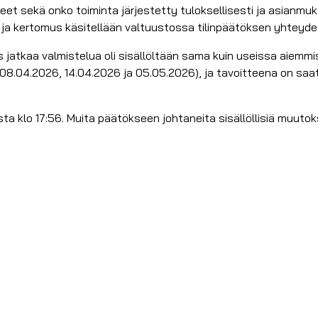
t sekä onko toiminta järjestetty tuloksellisesti ja asianmuka
, ja kertomus käsitellään valtuustossa tilinpäätöksen yhteyde
 jatkaa valmistelua oli sisällöltään sama kuin useissa aiemmis
 08.04.2026, 14.04.2026 ja 05.05.2026), ja tavoitteena on saa
ta klo 17:56. Muita päätökseen johtaneita sisällöllisiä muutoks