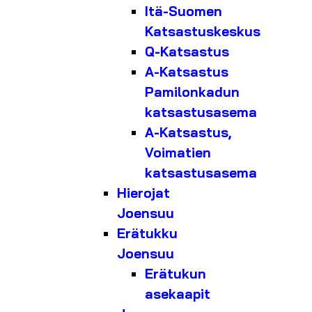
Itä-Suomen
Katsastuskeskus
Q-Katsastus
A-Katsastus
Pamilonkadun
katsastusasema
A-Katsastus,
Voimatien
katsastusasema
Hierojat
Joensuu
Erätukku
Joensuu
Erätukun
asekaapit