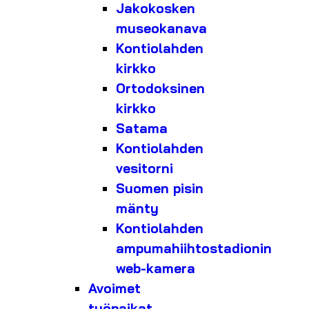
Jakokosken
museokanava
Kontiolahden
kirkko
Ortodoksinen
kirkko
Satama
Kontiolahden
vesitorni
Suomen pisin
mänty
Kontiolahden
ampumahiihtostadionin
web-kamera
Avoimet
työpaikat