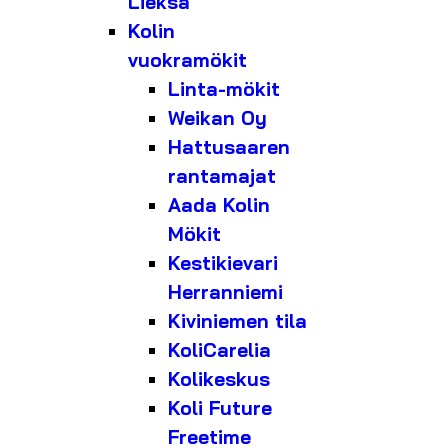
Lieksa
Kolin
vuokramökit
Linta-mökit
Weikan Oy
Hattusaaren
rantamajat
Aada Kolin
Mökit
Kestikievari
Herranniemi
Kiviniemen tila
KoliCarelia
Kolikeskus
Koli Future
Freetime