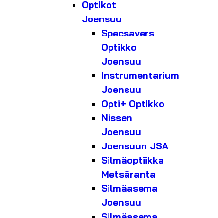
Optikot
Joensuu
Specsavers
Optikko
Joensuu
Instrumentarium
Joensuu
Opti+ Optikko
Nissen
Joensuu
Joensuun JSA
Silmäoptiikka
Metsäranta
Silmäasema
Joensuu
Silmäasema