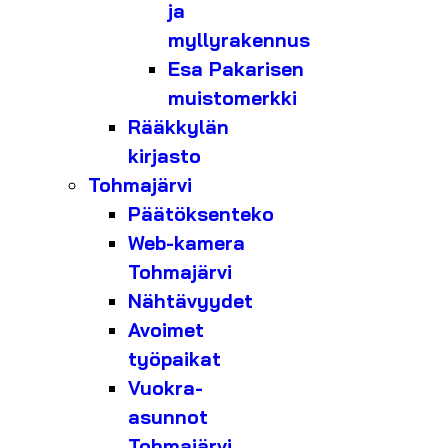
ja
myllyrakennus
Esa Pakarisen
muistomerkki
Rääkkylän
kirjasto
Tohmajärvi
Päätöksenteko
Web-kamera
Tohmajärvi
Nähtävyydet
Avoimet
työpaikat
Vuokra-
asunnot
Tohmajärvi