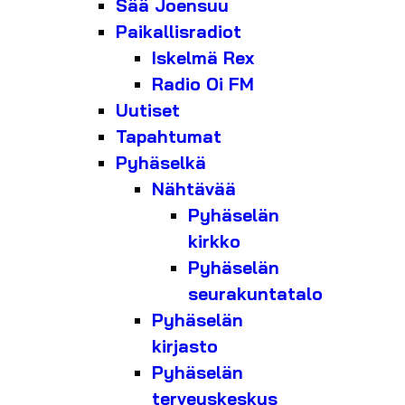
Sää Joensuu
Paikallisradiot
Iskelmä Rex
Radio Oi FM
Uutiset
Tapahtumat
Pyhäselkä
Nähtävää
Pyhäselän
kirkko
Pyhäselän
seurakuntatalo
Pyhäselän
kirjasto
Pyhäselän
terveyskeskus