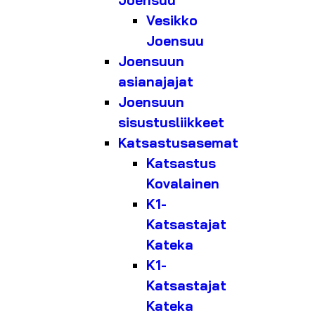
Joensuu
Vesikko
Joensuu
Joensuun
asianajajat
Joensuun
sisustusliikkeet
Katsastusasemat
Katsastus
Kovalainen
K1-
Katsastajat
Kateka
K1-
Katsastajat
Kateka