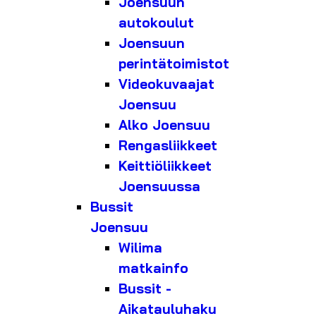
Joensuun
autokoulut
Joensuun
perintätoimistot
Videokuvaajat
Joensuu
Alko Joensuu
Rengasliikkeet
Keittiöliikkeet
Joensuussa
Bussit
Joensuu
Wilima
matkainfo
Bussit -
Aikatauluhaku