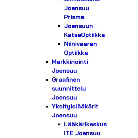
Joensuu
Prisma
Joensuun
KatseOptiikka
Niinivaaran
Optiikka
Markkinointi
Joensuu
Graafinen
suunnittelu
Joensuu
Yksityislääkärit
Joensuu
Lääkärikeskus
ITE Joensuu