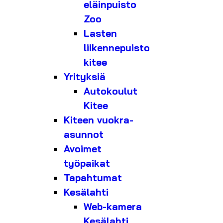
eläinpuisto
Zoo
Lasten
liikennepuisto
kitee
Yrityksiä
Autokoulut
Kitee
Kiteen vuokra-
asunnot
Avoimet
työpaikat
Tapahtumat
Kesälahti
Web-kamera
Kesälahti