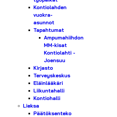
Kontiolahden
vuokra-
asunnot
Tapahtumat
Ampumahiihdon
MM-kisat
Kontiolahti -
Joensuu
Kirjasto
Terveyskeskus
Eläinlääkäri
Liikuntahalli
Kontiohalli
Lieksa
Päätöksenteko