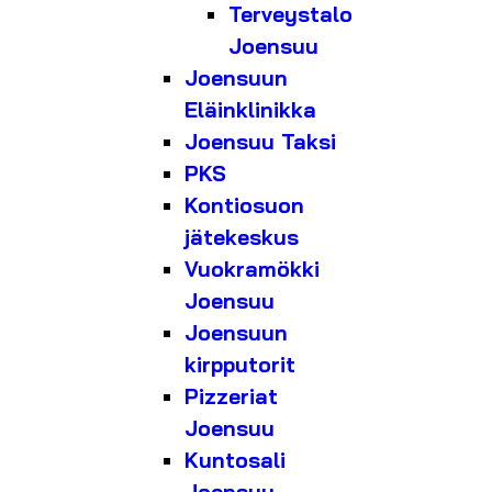
Terveystalo
Joensuu
Joensuun
Eläinklinikka
Joensuu Taksi
PKS
Kontiosuon
jätekeskus
Vuokramökki
Joensuu
Joensuun
kirpputorit
Pizzeriat
Joensuu
Kuntosali