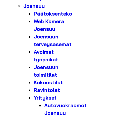
Joensuu
Päätöksenteko
Web Kamera
Joensuu
Joensuun
terveysasemat
Avoimet
työpaikat
Joensuun
toimitilat
Kokoustilat
Ravintolat
Yritykset
Autovuokraamot
Joensuu