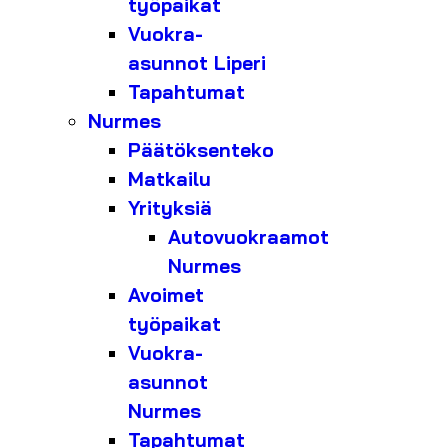
työpaikat
Vuokra-
asunnot Liperi
Tapahtumat
Nurmes
Päätöksenteko
Matkailu
Yrityksiä
Autovuokraamot
Nurmes
Avoimet
työpaikat
Vuokra-
asunnot
Nurmes
Tapahtumat