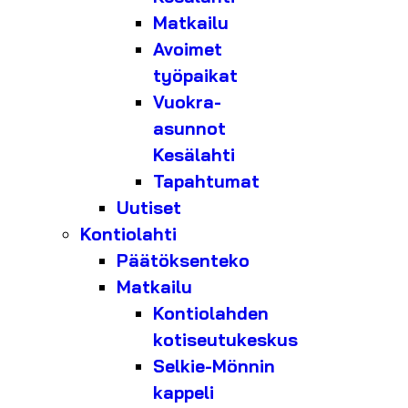
Matkailu
Avoimet
työpaikat
Vuokra-
asunnot
Kesälahti
Tapahtumat
Uutiset
Kontiolahti
Päätöksenteko
Matkailu
Kontiolahden
kotiseutukeskus
Selkie-Mönnin
kappeli