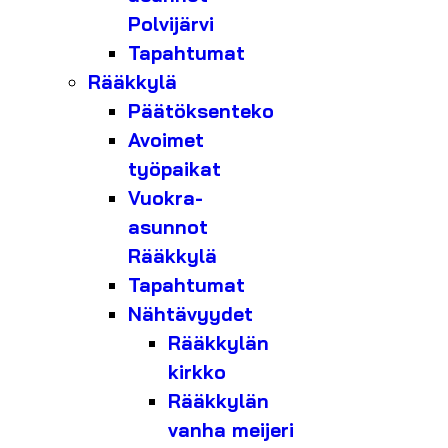
Polvijärvi
Tapahtumat
Rääkkylä
Päätöksenteko
Avoimet
työpaikat
Vuokra-
asunnot
Rääkkylä
Tapahtumat
Nähtävyydet
Rääkkylän
kirkko
Rääkkylän
vanha meijeri