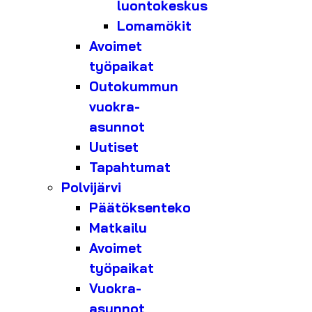
luontokeskus
Lomamökit
Avoimet
työpaikat
Outokummun
vuokra-
asunnot
Uutiset
Tapahtumat
Polvijärvi
Päätöksenteko
Matkailu
Avoimet
työpaikat
Vuokra-
asunnot