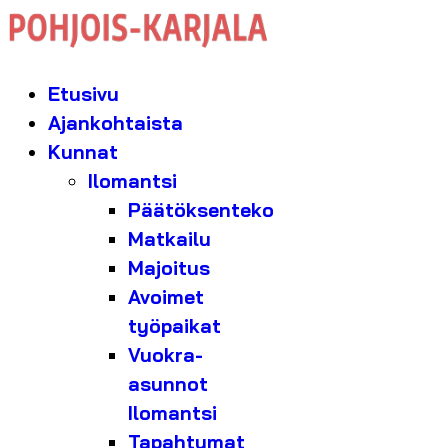
Etusivu
Ajankohtaista
Kunnat
Ilomantsi
Päätöksenteko
Matkailu
Majoitus
Avoimet
työpaikat
Vuokra-
asunnot
Ilomantsi
Tapahtumat