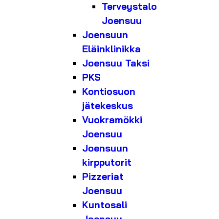
Terveystalo
Joensuu
Joensuun
Eläinklinikka
Joensuu Taksi
PKS
Kontiosuon
jätekeskus
Vuokramökki
Joensuu
Joensuun
kirpputorit
Pizzeriat
Joensuu
Kuntosali