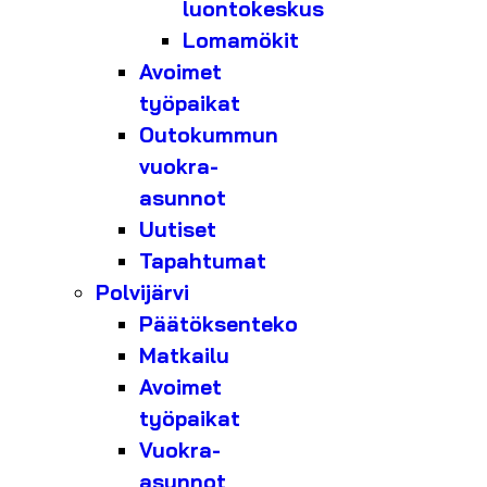
luontokeskus
Lomamökit
Avoimet
työpaikat
Outokummun
vuokra-
asunnot
Uutiset
Tapahtumat
Polvijärvi
Päätöksenteko
Matkailu
Avoimet
työpaikat
Vuokra-
asunnot