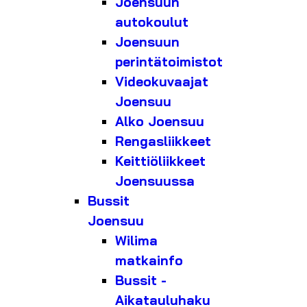
Joensuun
autokoulut
Joensuun
perintätoimistot
Videokuvaajat
Joensuu
Alko Joensuu
Rengasliikkeet
Keittiöliikkeet
Joensuussa
Bussit
Joensuu
Wilima
matkainfo
Bussit -
Aikatauluhaku