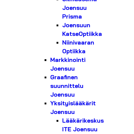
Joensuu
Prisma
Joensuun
KatseOptiikka
Niinivaaran
Optiikka
Markkinointi
Joensuu
Graafinen
suunnittelu
Joensuu
Yksityislääkärit
Joensuu
Lääkärikeskus
ITE Joensuu