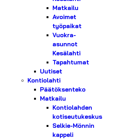
Matkailu
Avoimet
työpaikat
Vuokra-
asunnot
Kesälahti
Tapahtumat
Uutiset
Kontiolahti
Päätöksenteko
Matkailu
Kontiolahden
kotiseutukeskus
Selkie-Mönnin
kappeli