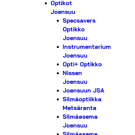
Optikot
Joensuu
Specsavers
Optikko
Joensuu
Instrumentarium
Joensuu
Opti+ Optikko
Nissen
Joensuu
Joensuun JSA
Silmäoptiikka
Metsäranta
Silmäasema
Joensuu
Silmäasema