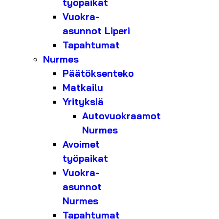
työpaikat
Vuokra-
asunnot Liperi
Tapahtumat
Nurmes
Päätöksenteko
Matkailu
Yrityksiä
Autovuokraamot
Nurmes
Avoimet
työpaikat
Vuokra-
asunnot
Nurmes
Tapahtumat