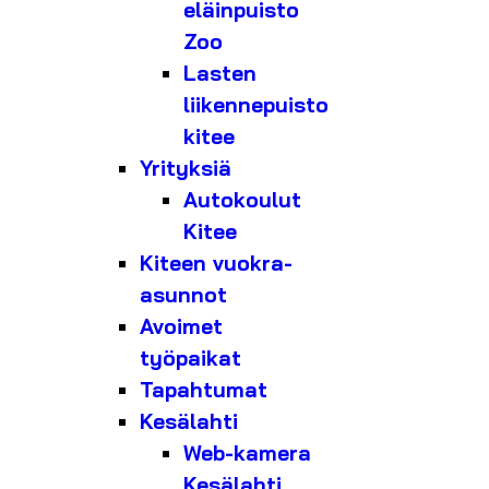
eläinpuisto
Zoo
Lasten
liikennepuisto
kitee
Yrityksiä
Autokoulut
Kitee
Kiteen vuokra-
asunnot
Avoimet
työpaikat
Tapahtumat
Kesälahti
Web-kamera
Kesälahti