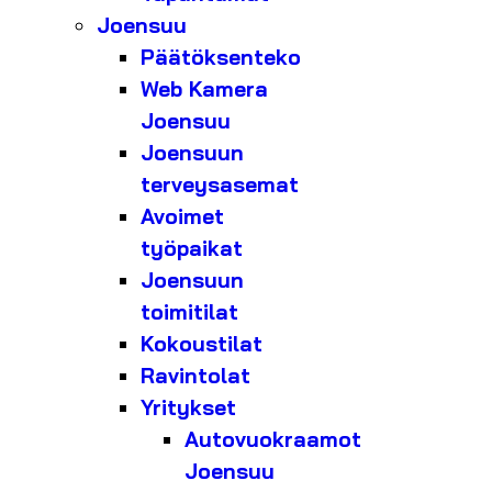
Joensuu
Päätöksenteko
Web Kamera
Joensuu
Joensuun
terveysasemat
Avoimet
työpaikat
Joensuun
toimitilat
Kokoustilat
Ravintolat
Yritykset
Autovuokraamot
Joensuu