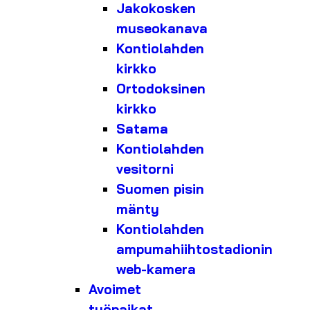
Jakokosken
museokanava
Kontiolahden
kirkko
Ortodoksinen
kirkko
Satama
Kontiolahden
vesitorni
Suomen pisin
mänty
Kontiolahden
ampumahiihtostadionin
web-kamera
Avoimet
työpaikat