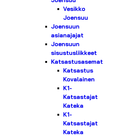
Joensuu
Vesikko
Joensuu
Joensuun
asianajajat
Joensuun
sisustusliikkeet
Katsastusasemat
Katsastus
Kovalainen
K1-
Katsastajat
Kateka
K1-
Katsastajat
Kateka