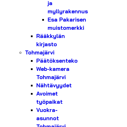
ja
myllyrakennus
Esa Pakarisen
muistomerkki
Rääkkylän
kirjasto
Tohmajärvi
Päätöksenteko
Web-kamera
Tohmajärvi
Nähtävyydet
Avoimet
työpaikat
Vuokra-
asunnot
Tohmajärvi