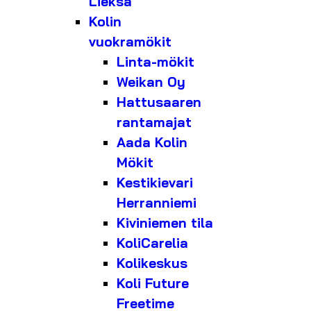
Lieksa
Kolin
vuokramökit
Linta-mökit
Weikan Oy
Hattusaaren
rantamajat
Aada Kolin
Mökit
Kestikievari
Herranniemi
Kiviniemen tila
KoliCarelia
Kolikeskus
Koli Future
Freetime