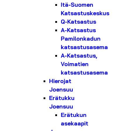
Itä-Suomen
Katsastuskeskus
Q-Katsastus
A-Katsastus
Pamilonkadun
katsastusasema
A-Katsastus,
Voimatien
katsastusasema
Hierojat
Joensuu
Erätukku
Joensuu
Erätukun
asekaapit