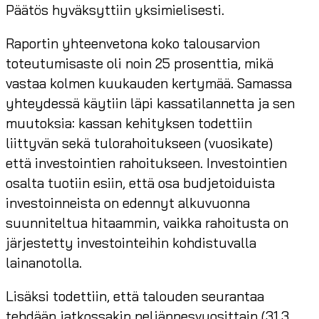
Päätös hyväksyttiin yksimielisesti.
Raportin yhteenvetona koko talousarvion
toteutumisaste oli noin 25 prosenttia, mikä
vastaa kolmen kuukauden kertymää. Samassa
yhteydessä käytiin läpi kassatilannetta ja sen
muutoksia: kassan kehityksen todettiin
liittyvän sekä tulorahoitukseen (vuosikate)
että investointien rahoitukseen. Investointien
osalta tuotiin esiin, että osa budjetoiduista
investoinneista on edennyt alkuvuonna
suunniteltua hitaammin, vaikka rahoitusta on
järjestetty investointeihin kohdistuvalla
lainanotolla.
Lisäksi todettiin, että talouden seurantaa
tehdään jatkossakin neljännesvuosittain (31.3.,