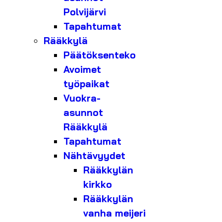
Polvijärvi
Tapahtumat
Rääkkylä
Päätöksenteko
Avoimet
työpaikat
Vuokra-
asunnot
Rääkkylä
Tapahtumat
Nähtävyydet
Rääkkylän
kirkko
Rääkkylän
vanha meijeri