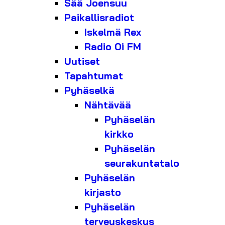
Sää Joensuu
Paikallisradiot
Iskelmä Rex
Radio Oi FM
Uutiset
Tapahtumat
Pyhäselkä
Nähtävää
Pyhäselän
kirkko
Pyhäselän
seurakuntatalo
Pyhäselän
kirjasto
Pyhäselän
terveyskeskus