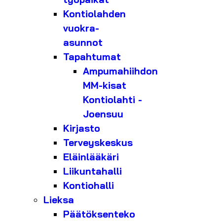
Kontiolahden
vuokra-
asunnot
Tapahtumat
Ampumahiihdon
MM-kisat
Kontiolahti -
Joensuu
Kirjasto
Terveyskeskus
Eläinlääkäri
Liikuntahalli
Kontiohalli
Lieksa
Päätöksenteko