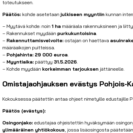
toteutukseen.
Päätös:
kohde asetetaan
julkiseen myyntiin
kunnan inter
– Myytävä kohde: noin
1 ha
määräala rakennuksineen ja liitt
– Rakennukset myydään
purkukuntoisina
.
–
Rakennuttamisvelvoite:
ostajan on haettava
asuinrak
määräaikojen puitteissa.
–
Pohjahinta:
29 000 euroa
.
–
Myyntiaika:
päättyy
31.5.2026
.
– Kohde myydään
korkeimman tarjouksen
jättäneelle.
Omistajaohjauksen evästys Pohjois‑K
Kokouksessa päätettiin antaa ohjeet nimetyille edustajille P
Päätös (evästys):
Osingonjako:
edustajaa ohjeistettiin hyväksymään osingo
ylimääräinen yhtiökokous
, jossa lisäosingosta päätetää