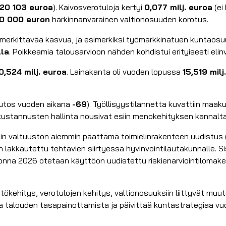
-20 103 euroa
). Kaivosverotuloja kertyi
0,077 milj. euroa
(ei
0 000 euron
harkinnanvarainen valtionosuuden korotus.
n merkittävää kasvua, ja esimerkiksi työmarkkinatuen kuntaosuu
lla
. Poikkeamia talousarvioon nähden kohdistui erityisesti elinv
0,524 milj. euroa
. Lainakanta oli vuoden lopussa
15,519 milj
tos vuoden aikana
-69
). Työllisyystilannetta kuvattiin maak
ustannusten hallinta nousivat esiin menokehityksen kannalta
 valtuuston aiemmin päättämä toimielinrakenteen uudistus (vo
on lakkautettu tehtävien siirtyessä hyvinvointilautakunnalle. 
ä vuonna 2026 otetaan käyttöön uudistettu riskienarviointiloma
ökehitys, verotulojen kehitys, valtionosuuksiin liittyvät mu
ella talouden tasapainottamista ja päivittää kuntastrategiaa v