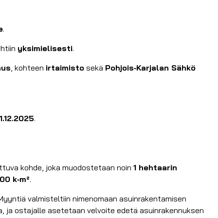
e
.
ehtiin
yksimielisesti
.
nus
, kohteen
irtaimisto
sekä
Pohjois‑Karjalan Sähkö
1.12.2025
.
ittuva kohde, joka muodostetaan noin
1 hehtaarin
00 k‑m²
.
 Myyntiä valmisteltiin nimenomaan asuinrakentamisen
, ja ostajalle asetetaan velvoite edetä asuinrakennuksen