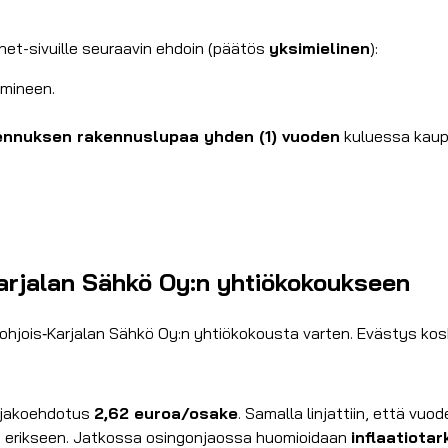
net-sivuille seuraavin ehdoin (päätös
yksimielinen
):
ymineen.
ennuksen rakennuslupaa yhden (1) vuoden
kuluessa kaupa
arjalan Sähkö Oy:n yhtiökokoukseen
ohjois‑Karjalan Sähkö Oy:n yhtiökokousta varten. Evästys koski
njakoehdotus
2,62 euroa/osake
. Samalla linjattiin, että vu
n erikseen. Jatkossa osingonjaossa huomioidaan
inflaatiotar