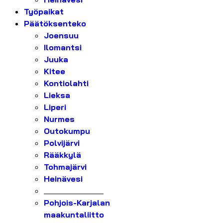
Työpaikat
Päätöksenteko
Joensuu
Ilomantsi
Juuka
Kitee
Kontiolahti
Lieksa
Liperi
Nurmes
Outokumpu
Polvijärvi
Rääkkylä
Tohmajärvi
Heinävesi
_______________
Pohjois-Karjalan
maakuntaliitto