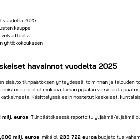
ot vuodelta 2025
nusten kauppa
velvoitteella
:n yhtiökokoukseen
eskeiset havainnot vuodelta 2025
en sisältö tilinpäätöksen yhteydessä: toiminnan ja talouden
ssa aineistossa ei ollut mukana tämän pykälän varsinaista päät
katkelmasta. Käsittelyssä esiin nostetut keskeiset, kuntalai
1 milj. euroa
. Tilinpäätöksessä raportoitu ylijäämä/alijäämä ol
,606 milj. euroa
, mikä oli
233 722 euroa
budjetoitua vähem