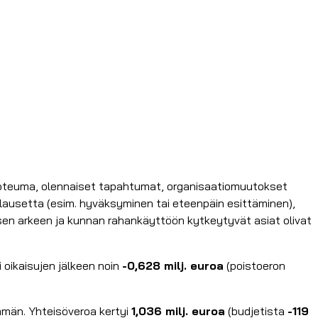
 toteuma, olennaiset tapahtumat, organisaatiomuutokset
öslausetta (esim. hyväksyminen tai eteenpäin esittäminen),
sen arkeen ja kunnan rahankäyttöön kytkeytyvät asiat olivat
i oikaisujen jälkeen noin
-0,628 milj. euroa
(poistoeron
män. Yhteisöveroa kertyi
1,036 milj. euroa
(budjetista
-119