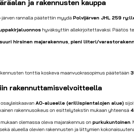
ääräalan ja rakennusten kauppa
-järven rannalla päätettiin myydä
Polvijärven JHL 259 ry:ll
uppakirjaluonnos
hyväksyttiin allekirjoitettavaksi. Päätös t
suuri hirsinen majarakennus
,
pieni liiteri/varastoraken
 rakennusten tonttia koskeva maanvuokrasopimus päätetään
3
n rakennuttamisvelvoitteella
n osayleiskaavan
AO-alueelle (erillispientalojen alue)
sijo
kainen rakennusoikeus on esittelytekstin mukaan yhteensä
4
nka mukaan olemassa oleva majarakennus on
purkukuntoinen
.
ä alueella olevien rakennusten ja liittymien kokonaisuutena