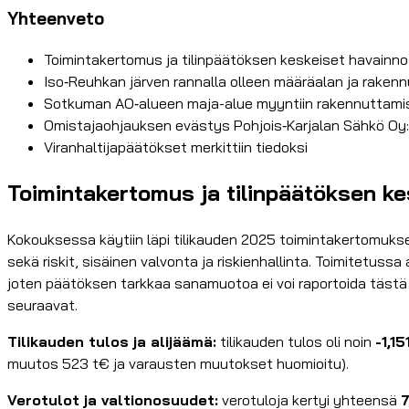
Yhteenveto
Toimintakertomus ja tilinpäätöksen keskeiset havainn
Iso‑Reuhkan järven rannalla olleen määräalan ja raken
Sotkuman AO‑alueen maja-alue myyntiin rakennuttamis
Omistajaohjauksen evästys Pohjois‑Karjalan Sähkö Oy
Viranhaltijapäätökset merkittiin tiedoksi
Toimintakertomus ja tilinpäätöksen k
Kokouksessa käytiin läpi tilikauden 2025 toimintakertomuks
sekä riskit, sisäinen valvonta ja riskienhallinta. Toimitetu
joten päätöksen tarkkaa sanamuotoa ei voi raportoida tästä 
seuraavat.
Tilikauden tulos ja alijäämä:
tilikauden tulos oli noin
-1,15
muutos 523 t€ ja varausten muutokset huomioitu).
Verotulot ja valtionosuudet:
verotuloja kertyi yhteensä
7