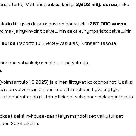
 budjetoitu). Valtionosuuksia kertyi
3,602 milj. euroa
, mikä
ksiin liittyvien kustannusten nousu oli
+287 000 euroa
.
oima- ja hyvinvointipalveluihin sekä elinympäristöpalveluihin.
. euroa
(raportoitu 3 949 €/asukas). Konsernitasolla
unnassa vahvaksi; samalla TE-palvelu- ja
.
imaantulo 1.6.2025) ja siihen liittyvät kokoonpanot. Lisäksi
Sisäisen valvonnan ohjeen todettiin tulleen hyväksytyksi
ke ja konsernitason (tytäryhtiöiden) valvonnan dokumentointia
utokset sekä in-house-sääntelyn mahdolliset vaikutukset
uoden 2026 aikana.