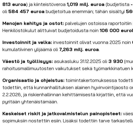
813 euroa
) ja kiinteistöveroa
1,019 milj. euroa
(budjetista
oli
584 457 euroa
budjetoitua enemmän; tähän sisältyi
56
Menojen kehitys ja ostot:
palvelujen ostoissa raportoitii
Henkilöstökulut alittuivat budjetoidusta noin
106 000 euro
Investoinnit ja velka:
investoinnit olivat vuonna 2025 noin
kumulatiivinen ylijäämä oli
7,263 milj. euroa
.
Väestö ja työllisyys:
asukasluku 31.12.2025 oli
3 930
(muu
rahoitusmallimuutosten vaikutukset sekä työmarkkinatuen k
Organisaatio ja ohjeistus:
toimintakertomuksessa todettiin
todettiin, että kunnanhallituksen alainen hyvinvointijaosto 
2.2.2026, ja riskienhallinnan kehittämisestä kirjattiin, ett
pyritään yhtenäistämään.
Keskeiset riskit ja jatkovalmistelun painopisteet:
väest
sopimuksiin nostettiin esiin. Lisäksi todettiin tarve tarkast