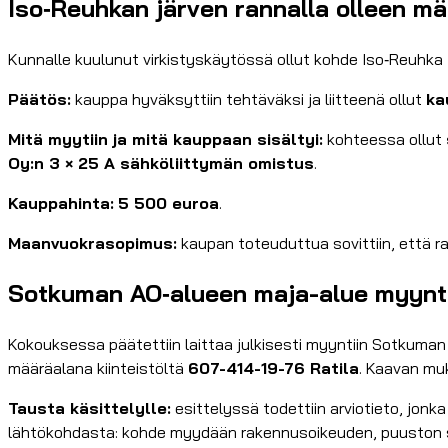
Iso‑Reuhkan järven rannalla olleen m
Kunnalle kuulunut virkistyskäytössä ollut kohde Iso‑Reuhka 
Päätös:
kauppa hyväksyttiin tehtäväksi ja liitteenä ollut
ka
Mitä myytiin ja mitä kauppaan sisältyi:
kohteessa ollut
Oy:n 3 × 25 A sähköliittymän omistus
.
Kauppahinta:
5 500 euroa
.
Maanvuokrasopimus:
kaupan toteuduttua sovittiin, että
Sotkuman AO‑alueen maja-alue myyntii
Kokouksessa päätettiin laittaa julkisesti myyntiin Sotkuma
määräalana kiinteistöltä
607-414-19-76 Ratila
. Kaavan mu
Tausta käsittelylle:
esittelyssä todettiin arviotieto, jo
lähtökohdasta: kohde myydään rakennusoikeuden, puuston sek