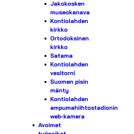
Jakokosken
museokanava
Kontiolahden
kirkko
Ortodoksinen
kirkko
Satama
Kontiolahden
vesitorni
Suomen pisin
mänty
Kontiolahden
ampumahiihtostadionin
web-kamera
Avoimet
työpaikat