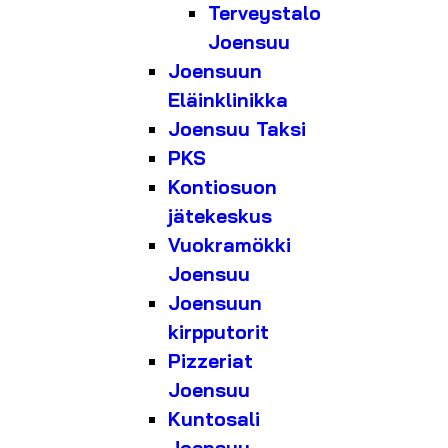
Terveystalo
Joensuu
Joensuun
Eläinklinikka
Joensuu Taksi
PKS
Kontiosuon
jätekeskus
Vuokramökki
Joensuu
Joensuun
kirpputorit
Pizzeriat
Joensuu
Kuntosali