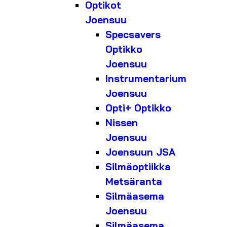
Optikot
Joensuu
Specsavers
Optikko
Joensuu
Instrumentarium
Joensuu
Opti+ Optikko
Nissen
Joensuu
Joensuun JSA
Silmäoptiikka
Metsäranta
Silmäasema
Joensuu
Silmäasema