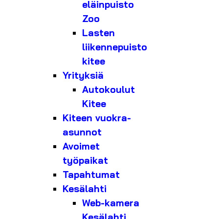
eläinpuisto
Zoo
Lasten
liikennepuisto
kitee
Yrityksiä
Autokoulut
Kitee
Kiteen vuokra-
asunnot
Avoimet
työpaikat
Tapahtumat
Kesälahti
Web-kamera
Kesälahti