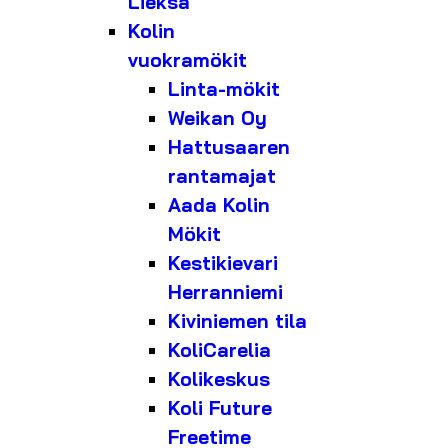
Lieksa
Kolin
vuokramökit
Linta-mökit
Weikan Oy
Hattusaaren
rantamajat
Aada Kolin
Mökit
Kestikievari
Herranniemi
Kiviniemen tila
KoliCarelia
Kolikeskus
Koli Future
Freetime