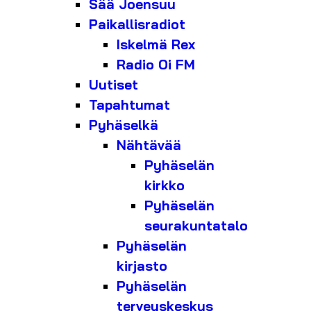
Sää Joensuu
Paikallisradiot
Iskelmä Rex
Radio Oi FM
Uutiset
Tapahtumat
Pyhäselkä
Nähtävää
Pyhäselän
kirkko
Pyhäselän
seurakuntatalo
Pyhäselän
kirjasto
Pyhäselän
terveyskeskus