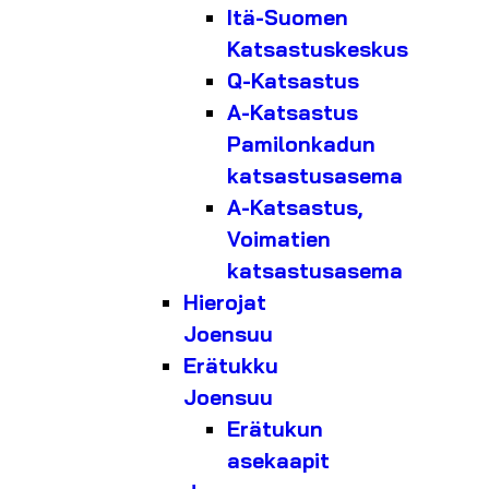
Itä-Suomen
Katsastuskeskus
Q-Katsastus
A-Katsastus
Pamilonkadun
katsastusasema
A-Katsastus,
Voimatien
katsastusasema
Hierojat
Joensuu
Erätukku
Joensuu
Erätukun
asekaapit