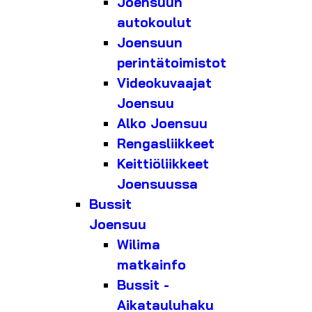
Joensuun
autokoulut
Joensuun
perintätoimistot
Videokuvaajat
Joensuu
Alko Joensuu
Rengasliikkeet
Keittiöliikkeet
Joensuussa
Bussit
Joensuu
Wilima
matkainfo
Bussit -
Aikatauluhaku