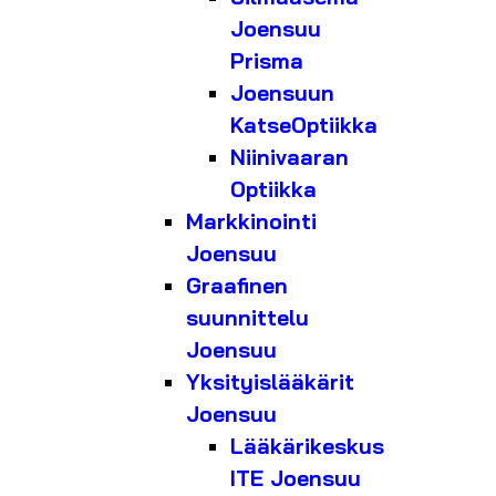
Joensuu
Prisma
Joensuun
KatseOptiikka
Niinivaaran
Optiikka
Markkinointi
Joensuu
Graafinen
suunnittelu
Joensuu
Yksityislääkärit
Joensuu
Lääkärikeskus
ITE Joensuu