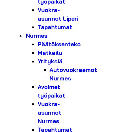
työpaikat
Vuokra-
asunnot Liperi
Tapahtumat
Nurmes
Päätöksenteko
Matkailu
Yrityksiä
Autovuokraamot
Nurmes
Avoimet
työpaikat
Vuokra-
asunnot
Nurmes
Tapahtumat