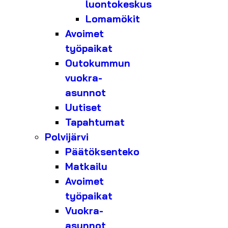
luontokeskus
Lomamökit
Avoimet
työpaikat
Outokummun
vuokra-
asunnot
Uutiset
Tapahtumat
Polvijärvi
Päätöksenteko
Matkailu
Avoimet
työpaikat
Vuokra-
asunnot