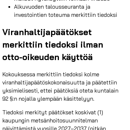
Alkuvuoden talousseuranta ja
investointien toteuma merkittiin tiedoksi
Viranhaltijapäätökset
merkittiin tiedoksi ilman
otto-oikeuden käyttöä
Kokouksessa merkittiin tiedoksi kolme
viranhaltijapäätöskokonaisuutta ja päätettiin
yksimielisesti, ettei päätöksiä oteta kuntalain
92 §:n nojalla ylempään käsittelyyn.
Tiedoksi merkityt päätökset koskivat (1)
kaupungin metsänhoitosuunnitelman
päivittämistä vuosille 2027–2037 (pitkän