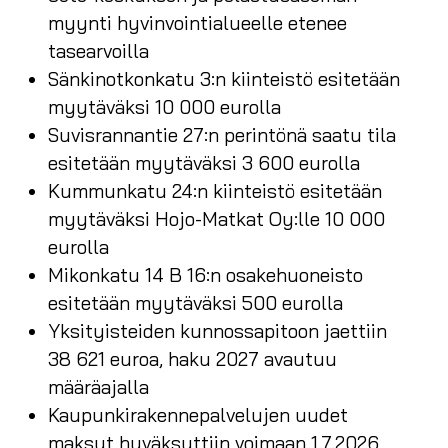
myynti hyvinvointialueelle etenee
tasearvoilla
Sänkinotkonkatu 3:n kiinteistö esitetään
myytäväksi 10 000 eurolla
Suvisrannantie 27:n perintönä saatu tila
esitetään myytäväksi 3 600 eurolla
Kummunkatu 24:n kiinteistö esitetään
myytäväksi Hojo-Matkat Oy:lle 10 000
eurolla
Mikonkatu 14 B 16:n osakehuoneisto
esitetään myytäväksi 500 eurolla
Yksityisteiden kunnossapitoon jaettiin
38 621 euroa, haku 2027 avautuu
määräajalla
Kaupunkirakennepalvelujen uudet
maksut hyväksyttiin voimaan 1.7.2026