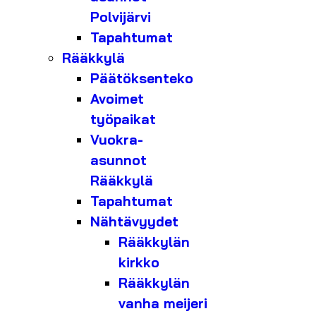
Polvijärvi
Tapahtumat
Rääkkylä
Päätöksenteko
Avoimet
työpaikat
Vuokra-
asunnot
Rääkkylä
Tapahtumat
Nähtävyydet
Rääkkylän
kirkko
Rääkkylän
vanha meijeri