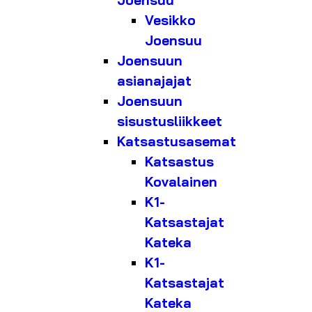
Joensuu
Vesikko
Joensuu
Joensuun
asianajajat
Joensuun
sisustusliikkeet
Katsastusasemat
Katsastus
Kovalainen
K1-
Katsastajat
Kateka
K1-
Katsastajat
Kateka