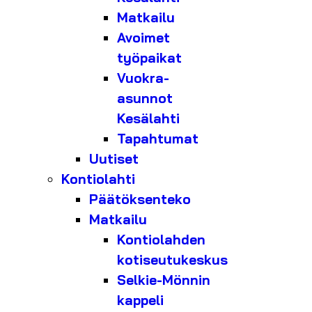
Matkailu
Avoimet
työpaikat
Vuokra-
asunnot
Kesälahti
Tapahtumat
Uutiset
Kontiolahti
Päätöksenteko
Matkailu
Kontiolahden
kotiseutukeskus
Selkie-Mönnin
kappeli