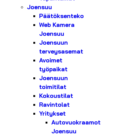
Joensuu
Päätöksenteko
Web Kamera
Joensuu
Joensuun
terveysasemat
Avoimet
työpaikat
Joensuun
toimitilat
Kokoustilat
Ravintolat
Yritykset
Autovuokraamot
Joensuu