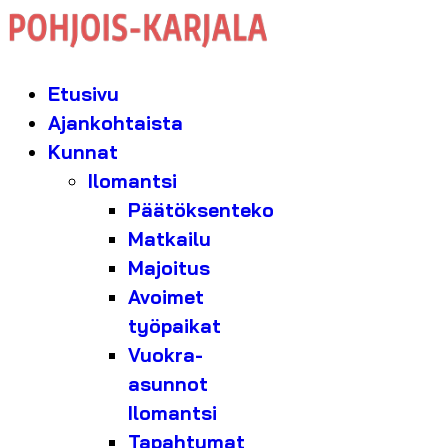
Etusivu
Ajankohtaista
Kunnat
Ilomantsi
Päätöksenteko
Matkailu
Majoitus
Avoimet
työpaikat
Vuokra-
asunnot
Ilomantsi
Tapahtumat