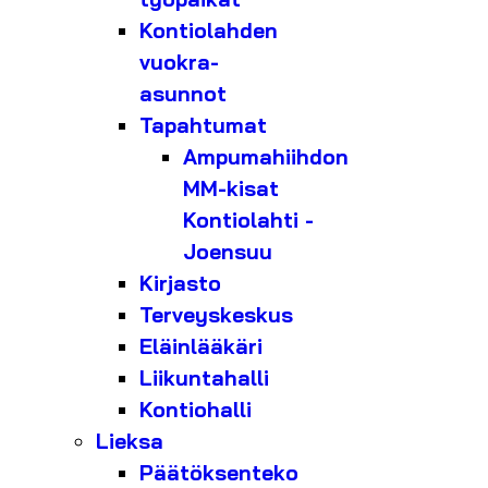
Kontiolahden
vuokra-
asunnot
Tapahtumat
Ampumahiihdon
MM-kisat
Kontiolahti -
Joensuu
Kirjasto
Terveyskeskus
Eläinlääkäri
Liikuntahalli
Kontiohalli
Lieksa
Päätöksenteko