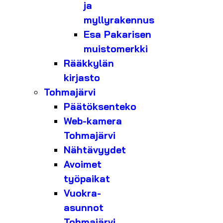
ja
myllyrakennus
Esa Pakarisen
muistomerkki
Rääkkylän
kirjasto
Tohmajärvi
Päätöksenteko
Web-kamera
Tohmajärvi
Nähtävyydet
Avoimet
työpaikat
Vuokra-
asunnot
Tohmajärvi