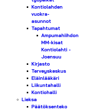
Kontiolahden
vuokra-
asunnot
Tapahtumat
Ampumahiihdon
MM-kisat
Kontiolahti -
Joensuu
Kirjasto
Terveyskeskus
Eläinlääkäri
Liikuntahalli
Kontiohalli
Lieksa
Päätöksenteko