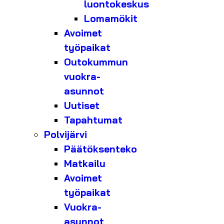
luontokeskus
Lomamökit
Avoimet
työpaikat
Outokummun
vuokra-
asunnot
Uutiset
Tapahtumat
Polvijärvi
Päätöksenteko
Matkailu
Avoimet
työpaikat
Vuokra-
asunnot