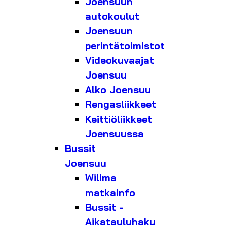
Joensuun
autokoulut
Joensuun
perintätoimistot
Videokuvaajat
Joensuu
Alko Joensuu
Rengasliikkeet
Keittiöliikkeet
Joensuussa
Bussit
Joensuu
Wilima
matkainfo
Bussit -
Aikatauluhaku