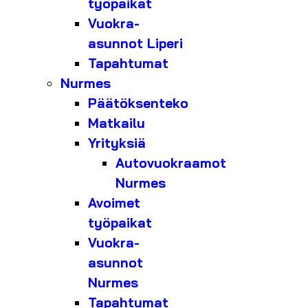
työpaikat
Vuokra-
asunnot Liperi
Tapahtumat
Nurmes
Päätöksenteko
Matkailu
Yrityksiä
Autovuokraamot
Nurmes
Avoimet
työpaikat
Vuokra-
asunnot
Nurmes
Tapahtumat