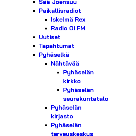
Sää Joensuu
Paikallisradiot
Iskelmä Rex
Radio Oi FM
Uutiset
Tapahtumat
Pyhäselkä
Nähtävää
Pyhäselän
kirkko
Pyhäselän
seurakuntatalo
Pyhäselän
kirjasto
Pyhäselän
terveyskeskus