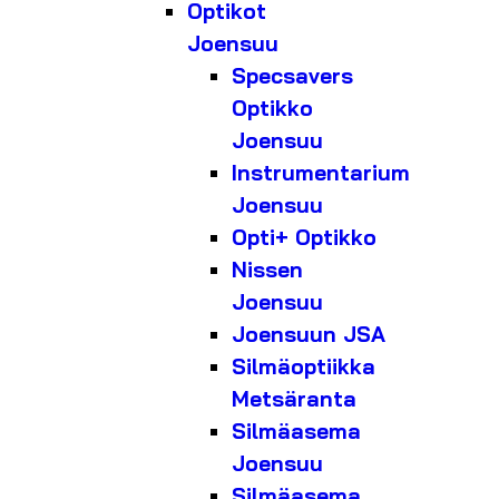
Optikot
Joensuu
Specsavers
Optikko
Joensuu
Instrumentarium
Joensuu
Opti+ Optikko
Nissen
Joensuu
Joensuun JSA
Silmäoptiikka
Metsäranta
Silmäasema
Joensuu
Silmäasema