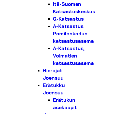
Itä-Suomen
Katsastuskeskus
Q-Katsastus
A-Katsastus
Pamilonkadun
katsastusasema
A-Katsastus,
Voimatien
katsastusasema
Hierojat
Joensuu
Erätukku
Joensuu
Erätukun
asekaapit