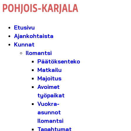
Etusivu
Ajankohtaista
Kunnat
Ilomantsi
Päätöksenteko
Matkailu
Majoitus
Avoimet
työpaikat
Vuokra-
asunnot
Ilomantsi
Tapahtumat