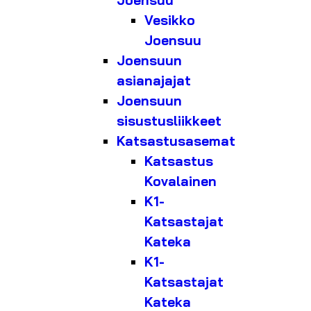
Joensuu
Vesikko
Joensuu
Joensuun
asianajajat
Joensuun
sisustusliikkeet
Katsastusasemat
Katsastus
Kovalainen
K1-
Katsastajat
Kateka
K1-
Katsastajat
Kateka