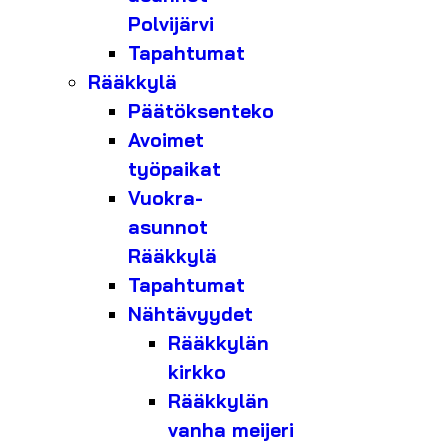
Polvijärvi
Tapahtumat
Rääkkylä
Päätöksenteko
Avoimet
työpaikat
Vuokra-
asunnot
Rääkkylä
Tapahtumat
Nähtävyydet
Rääkkylän
kirkko
Rääkkylän
vanha meijeri