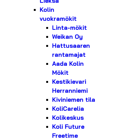
Lieksa
Kolin
vuokramökit
Linta-mökit
Weikan Oy
Hattusaaren
rantamajat
Aada Kolin
Mökit
Kestikievari
Herranniemi
Kiviniemen tila
KoliCarelia
Kolikeskus
Koli Future
Freetime