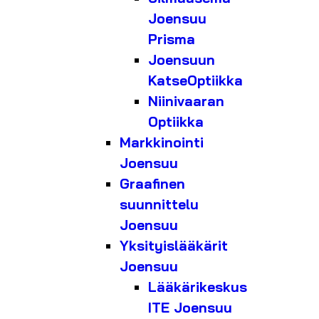
Joensuu
Prisma
Joensuun
KatseOptiikka
Niinivaaran
Optiikka
Markkinointi
Joensuu
Graafinen
suunnittelu
Joensuu
Yksityislääkärit
Joensuu
Lääkärikeskus
ITE Joensuu