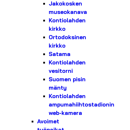
Jakokosken
museokanava
Kontiolahden
kirkko
Ortodoksinen
kirkko
Satama
Kontiolahden
vesitorni
Suomen pisin
mänty
Kontiolahden
ampumahiihtostadionin
web-kamera
Avoimet
työpaikat