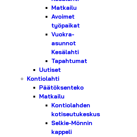
Matkailu
Avoimet
työpaikat
Vuokra-
asunnot
Kesälahti
Tapahtumat
Uutiset
Kontiolahti
Päätöksenteko
Matkailu
Kontiolahden
kotiseutukeskus
Selkie-Mönnin
kappeli