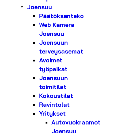
Joensuu
Päätöksenteko
Web Kamera
Joensuu
Joensuun
terveysasemat
Avoimet
työpaikat
Joensuun
toimitilat
Kokoustilat
Ravintolat
Yritykset
Autovuokraamot
Joensuu