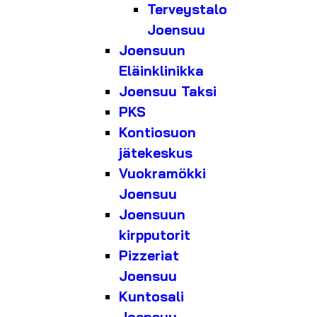
Terveystalo
Joensuu
Joensuun
Eläinklinikka
Joensuu Taksi
PKS
Kontiosuon
jätekeskus
Vuokramökki
Joensuu
Joensuun
kirpputorit
Pizzeriat
Joensuu
Kuntosali