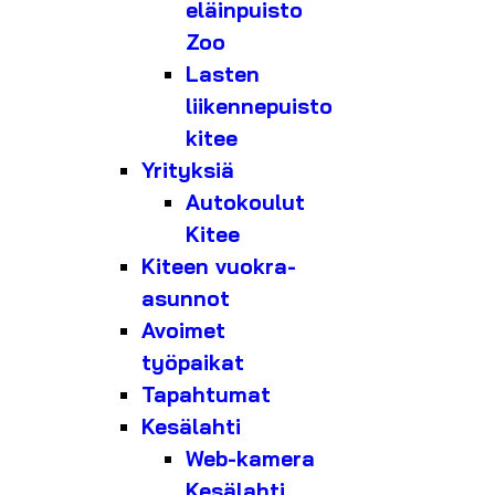
eläinpuisto
Zoo
Lasten
liikennepuisto
kitee
Yrityksiä
Autokoulut
Kitee
Kiteen vuokra-
asunnot
Avoimet
työpaikat
Tapahtumat
Kesälahti
Web-kamera
Kesälahti