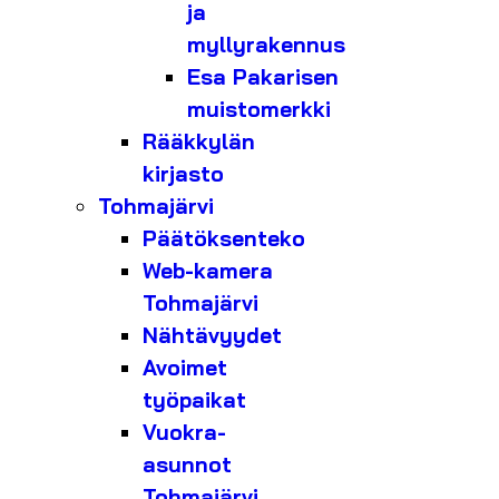
ja
myllyrakennus
Esa Pakarisen
muistomerkki
Rääkkylän
kirjasto
Tohmajärvi
Päätöksenteko
Web-kamera
Tohmajärvi
Nähtävyydet
Avoimet
työpaikat
Vuokra-
asunnot
Tohmajärvi