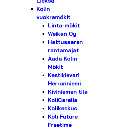
Lieksa
Kolin
vuokramökit
Linta-mökit
Weikan Oy
Hattusaaren
rantamajat
Aada Kolin
Mökit
Kestikievari
Herranniemi
Kiviniemen tila
KoliCarelia
Kolikeskus
Koli Future
Freetime