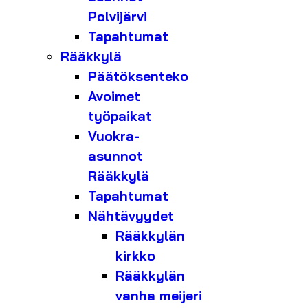
Polvijärvi
Tapahtumat
Rääkkylä
Päätöksenteko
Avoimet
työpaikat
Vuokra-
asunnot
Rääkkylä
Tapahtumat
Nähtävyydet
Rääkkylän
kirkko
Rääkkylän
vanha meijeri