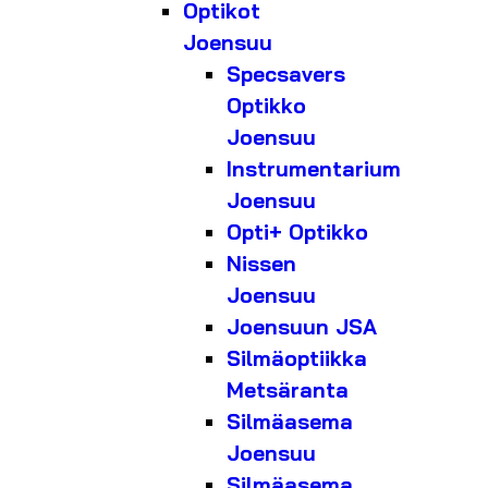
Optikot
Joensuu
Specsavers
Optikko
Joensuu
Instrumentarium
Joensuu
Opti+ Optikko
Nissen
Joensuu
Joensuun JSA
Silmäoptiikka
Metsäranta
Silmäasema
Joensuu
Silmäasema