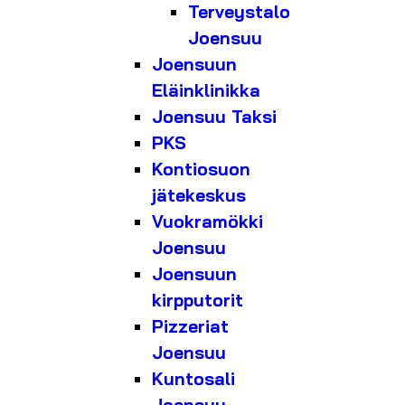
Terveystalo
Joensuu
Joensuun
Eläinklinikka
Joensuu Taksi
PKS
Kontiosuon
jätekeskus
Vuokramökki
Joensuu
Joensuun
kirpputorit
Pizzeriat
Joensuu
Kuntosali