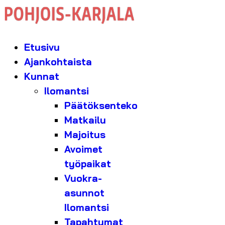
Etusivu
Ajankohtaista
Kunnat
Ilomantsi
Päätöksenteko
Matkailu
Majoitus
Avoimet
työpaikat
Vuokra-
asunnot
Ilomantsi
Tapahtumat