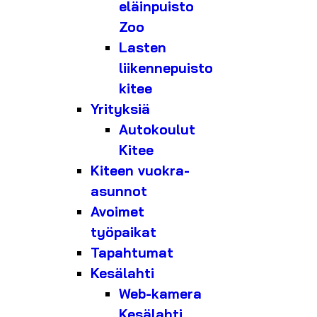
eläinpuisto
Zoo
Lasten
liikennepuisto
kitee
Yrityksiä
Autokoulut
Kitee
Kiteen vuokra-
asunnot
Avoimet
työpaikat
Tapahtumat
Kesälahti
Web-kamera
Kesälahti