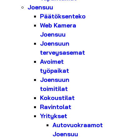
Joensuu
Päätöksenteko
Web Kamera
Joensuu
Joensuun
terveysasemat
Avoimet
työpaikat
Joensuun
toimitilat
Kokoustilat
Ravintolat
Yritykset
Autovuokraamot
Joensuu