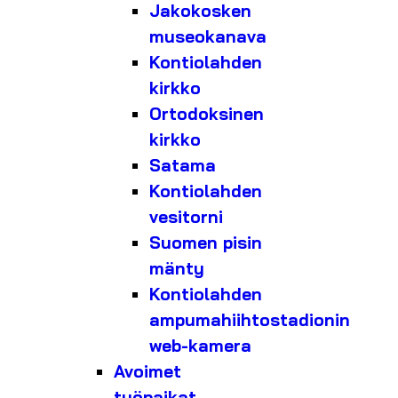
Jakokosken
museokanava
Kontiolahden
kirkko
Ortodoksinen
kirkko
Satama
Kontiolahden
vesitorni
Suomen pisin
mänty
Kontiolahden
ampumahiihtostadionin
web-kamera
Avoimet
työpaikat