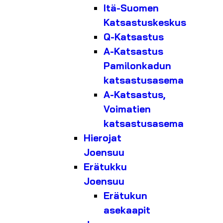
Itä-Suomen
Katsastuskeskus
Q-Katsastus
A-Katsastus
Pamilonkadun
katsastusasema
A-Katsastus,
Voimatien
katsastusasema
Hierojat
Joensuu
Erätukku
Joensuu
Erätukun
asekaapit