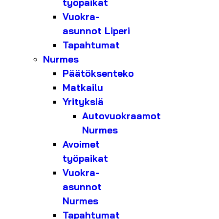
työpaikat
Vuokra-
asunnot Liperi
Tapahtumat
Nurmes
Päätöksenteko
Matkailu
Yrityksiä
Autovuokraamot
Nurmes
Avoimet
työpaikat
Vuokra-
asunnot
Nurmes
Tapahtumat