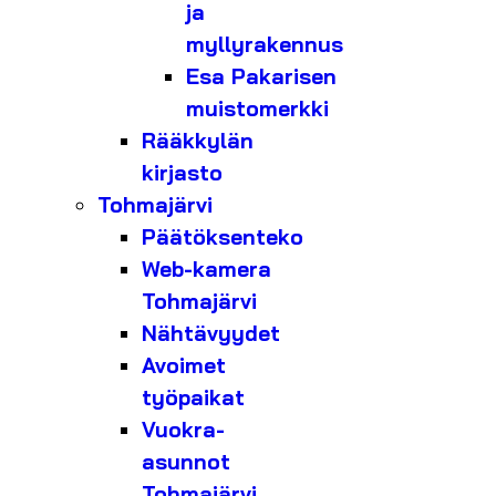
ja
myllyrakennus
Esa Pakarisen
muistomerkki
Rääkkylän
kirjasto
Tohmajärvi
Päätöksenteko
Web-kamera
Tohmajärvi
Nähtävyydet
Avoimet
työpaikat
Vuokra-
asunnot
Tohmajärvi