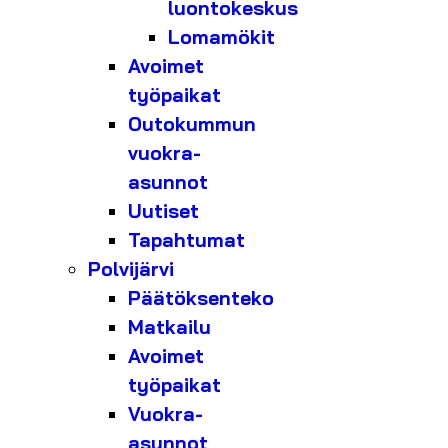
luontokeskus
Lomamökit
Avoimet
työpaikat
Outokummun
vuokra-
asunnot
Uutiset
Tapahtumat
Polvijärvi
Päätöksenteko
Matkailu
Avoimet
työpaikat
Vuokra-
asunnot