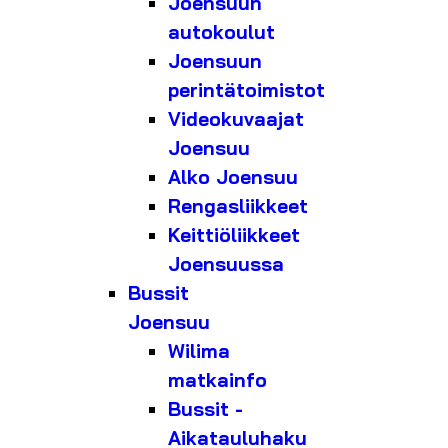
Joensuun
autokoulut
Joensuun
perintätoimistot
Videokuvaajat
Joensuu
Alko Joensuu
Rengasliikkeet
Keittiöliikkeet
Joensuussa
Bussit
Joensuu
Wilima
matkainfo
Bussit -
Aikatauluhaku