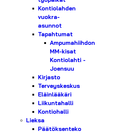
Kontiolahden
vuokra-
asunnot
Tapahtumat
Ampumahiihdon
MM-kisat
Kontiolahti -
Joensuu
Kirjasto
Terveyskeskus
Eläinlääkäri
Liikuntahalli
Kontiohalli
Lieksa
Päätöksenteko