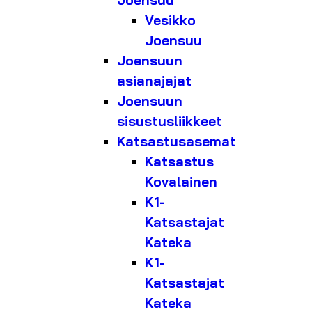
Joensuu
Vesikko
Joensuu
Joensuun
asianajajat
Joensuun
sisustusliikkeet
Katsastusasemat
Katsastus
Kovalainen
K1-
Katsastajat
Kateka
K1-
Katsastajat
Kateka