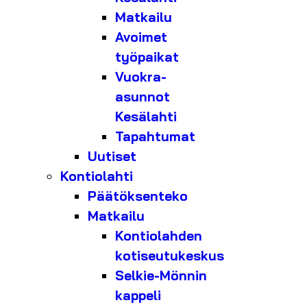
Matkailu
Avoimet
työpaikat
Vuokra-
asunnot
Kesälahti
Tapahtumat
Uutiset
Kontiolahti
Päätöksenteko
Matkailu
Kontiolahden
kotiseutukeskus
Selkie-Mönnin
kappeli