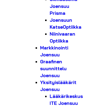
Joensuu
Prisma
Joensuun
KatseOptiikka
Niinivaaran
Optiikka
Markkinointi
Joensuu
Graafinen
suunnittelu
Joensuu
Yksityislääkärit
Joensuu
Lääkärikeskus
ITE Joensuu