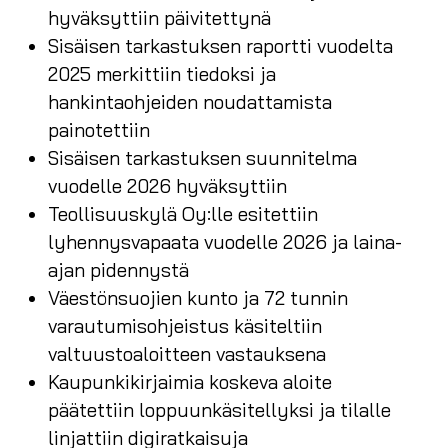
hyväksyttiin päivitettynä
Sisäisen tarkastuksen raportti vuodelta
2025 merkittiin tiedoksi ja
hankintaohjeiden noudattamista
painotettiin
Sisäisen tarkastuksen suunnitelma
vuodelle 2026 hyväksyttiin
Teollisuuskylä Oy:lle esitettiin
lyhennysvapaata vuodelle 2026 ja laina-
ajan pidennystä
Väestönsuojien kunto ja 72 tunnin
varautumisohjeistus käsiteltiin
valtuustoaloitteen vastauksena
Kaupunkikirjaimia koskeva aloite
päätettiin loppuunkäsitellyksi ja tilalle
linjattiin digiratkaisuja