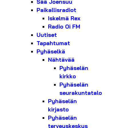
Sää Joensuu
Paikallisradiot
Iskelmä Rex
Radio Oi FM
Uutiset
Tapahtumat
Pyhäselkä
Nähtävää
Pyhäselän
kirkko
Pyhäselän
seurakuntatalo
Pyhäselän
kirjasto
Pyhäselän
terveyskeskus