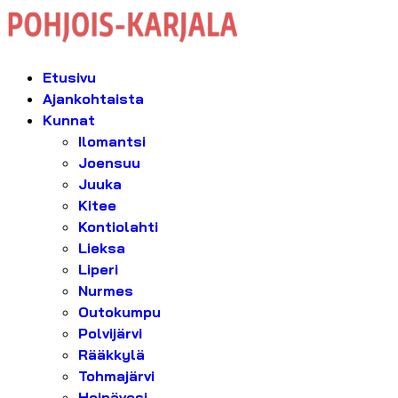
Etusivu
Ajankohtaista
Kunnat
Ilomantsi
Joensuu
Juuka
Kitee
Kontiolahti
Lieksa
Liperi
Nurmes
Outokumpu
Polvijärvi
Rääkkylä
Tohmajärvi
Heinävesi