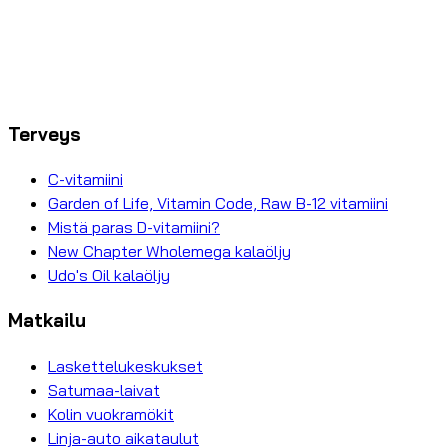
Terveys
C-vitamiini
Garden of Life, Vitamin Code, Raw B-12 vitamiini
Mistä paras D-vitamiini?
New Chapter Wholemega kalaöljy
Udo's Oil kalaöljy
Matkailu
Laskettelukeskukset
Satumaa-laivat
Kolin vuokramökit
Linja-auto aikataulut