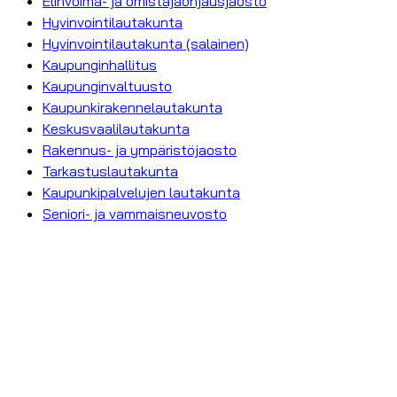
Elinvoima- ja omistajaohjausjaosto
Hyvinvointilautakunta
Hyvinvointilautakunta (salainen)
Kaupunginhallitus
Kaupunginvaltuusto
Kaupunkirakennelautakunta
Keskusvaalilautakunta
Rakennus- ja ympäristöjaosto
Tarkastuslautakunta
Kaupunkipalvelujen lautakunta
Seniori- ja vammaisneuvosto