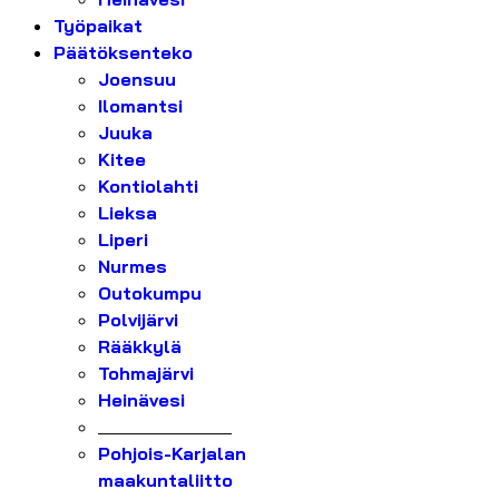
Työpaikat
Päätöksenteko
Joensuu
Ilomantsi
Juuka
Kitee
Kontiolahti
Lieksa
Liperi
Nurmes
Outokumpu
Polvijärvi
Rääkkylä
Tohmajärvi
Heinävesi
_______________
Pohjois-Karjalan
maakuntaliitto