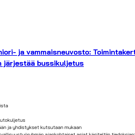
ori- ja vammaisneuvosto: Toimintakert
n järjestää bussikuljetus
ista
autokuljetus
ään ja yhdistykset kutsutaan mukaan
rvallisuustyöryhmän ajankohtaiset asiat käsiteltiin tiedoksian