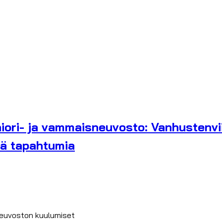
iori- ja vammaisneuvosto: Vanhustenvi
iä tapahtumia
ineuvoston kuulumiset