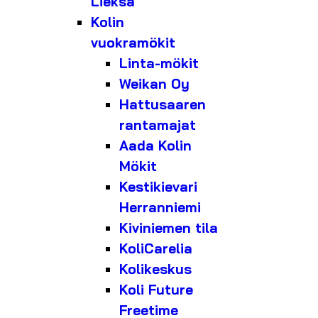
Lieksa
Kolin
vuokramökit
Linta-mökit
Weikan Oy
Hattusaaren
rantamajat
Aada Kolin
Mökit
Kestikievari
Herranniemi
Kiviniemen tila
KoliCarelia
Kolikeskus
Koli Future
Freetime