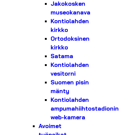
Jakokosken
museokanava
Kontiolahden
kirkko
Ortodoksinen
kirkko
Satama
Kontiolahden
vesitorni
Suomen pisin
mänty
Kontiolahden
ampumahiihtostadionin
web-kamera
Avoimet
työpaikat