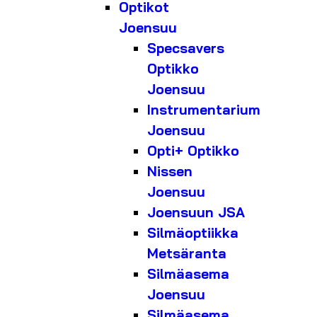
Optikot
Joensuu
Specsavers
Optikko
Joensuu
Instrumentarium
Joensuu
Opti+ Optikko
Nissen
Joensuu
Joensuun JSA
Silmäoptiikka
Metsäranta
Silmäasema
Joensuu
Silmäasema