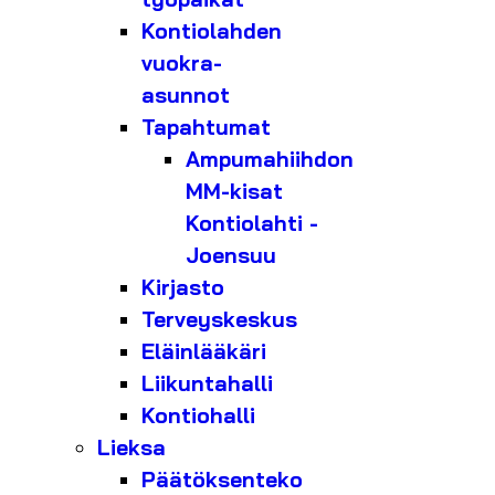
Kontiolahden
vuokra-
asunnot
Tapahtumat
Ampumahiihdon
MM-kisat
Kontiolahti -
Joensuu
Kirjasto
Terveyskeskus
Eläinlääkäri
Liikuntahalli
Kontiohalli
Lieksa
Päätöksenteko