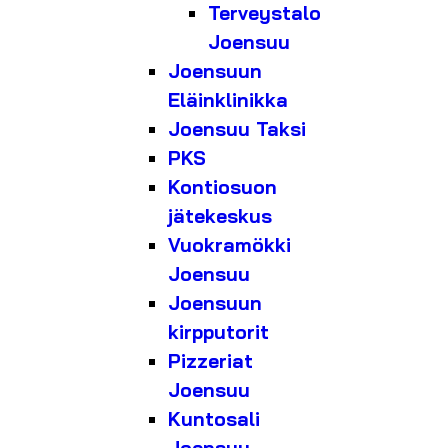
Terveystalo
Joensuu
Joensuun
Eläinklinikka
Joensuu Taksi
PKS
Kontiosuon
jätekeskus
Vuokramökki
Joensuu
Joensuun
kirpputorit
Pizzeriat
Joensuu
Kuntosali