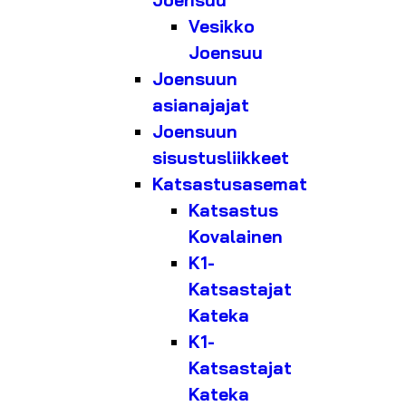
Joensuu
Vesikko
Joensuu
Joensuun
asianajajat
Joensuun
sisustusliikkeet
Katsastusasemat
Katsastus
Kovalainen
K1-
Katsastajat
Kateka
K1-
Katsastajat
Kateka