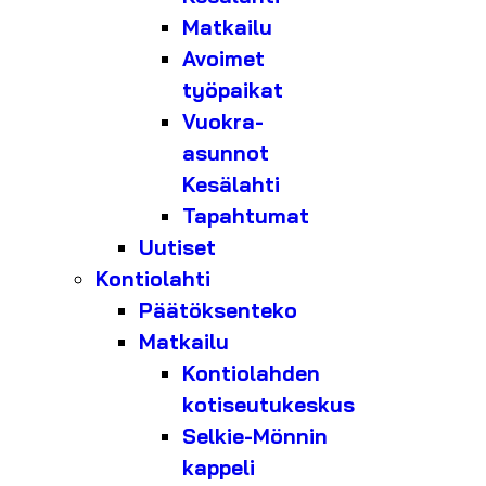
Matkailu
Avoimet
työpaikat
Vuokra-
asunnot
Kesälahti
Tapahtumat
Uutiset
Kontiolahti
Päätöksenteko
Matkailu
Kontiolahden
kotiseutukeskus
Selkie-Mönnin
kappeli