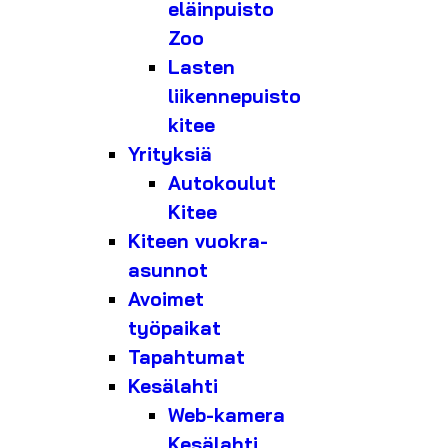
eläinpuisto
Zoo
Lasten
liikennepuisto
kitee
Yrityksiä
Autokoulut
Kitee
Kiteen vuokra-
asunnot
Avoimet
työpaikat
Tapahtumat
Kesälahti
Web-kamera
Kesälahti