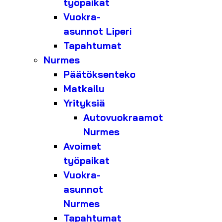
työpaikat
Vuokra-
asunnot Liperi
Tapahtumat
Nurmes
Päätöksenteko
Matkailu
Yrityksiä
Autovuokraamot
Nurmes
Avoimet
työpaikat
Vuokra-
asunnot
Nurmes
Tapahtumat