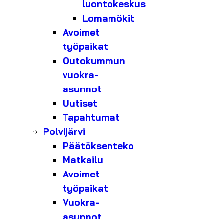
luontokeskus
Lomamökit
Avoimet
työpaikat
Outokummun
vuokra-
asunnot
Uutiset
Tapahtumat
Polvijärvi
Päätöksenteko
Matkailu
Avoimet
työpaikat
Vuokra-
asunnot