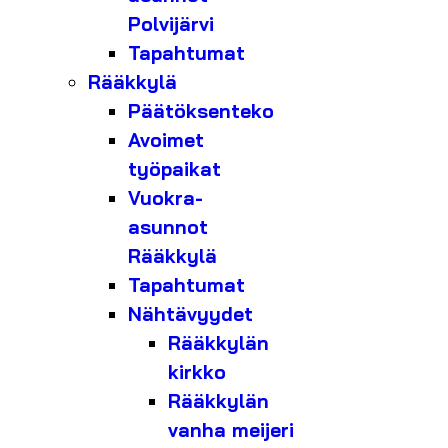
Polvijärvi
Tapahtumat
Rääkkylä
Päätöksenteko
Avoimet
työpaikat
Vuokra-
asunnot
Rääkkylä
Tapahtumat
Nähtävyydet
Rääkkylän
kirkko
Rääkkylän
vanha meijeri