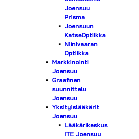
Joensuu
Prisma
Joensuun
KatseOptiikka
Niinivaaran
Optiikka
Markkinointi
Joensuu
Graafinen
suunnittelu
Joensuu
Yksityislääkärit
Joensuu
Lääkärikeskus
ITE Joensuu