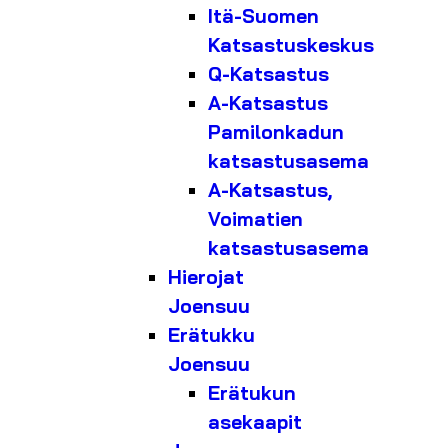
Itä-Suomen
Katsastuskeskus
Q-Katsastus
A-Katsastus
Pamilonkadun
katsastusasema
A-Katsastus,
Voimatien
katsastusasema
Hierojat
Joensuu
Erätukku
Joensuu
Erätukun
asekaapit