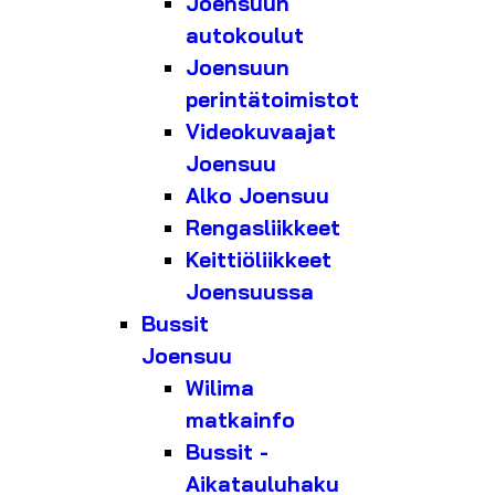
Joensuun
autokoulut
Joensuun
perintätoimistot
Videokuvaajat
Joensuu
Alko Joensuu
Rengasliikkeet
Keittiöliikkeet
Joensuussa
Bussit
Joensuu
Wilima
matkainfo
Bussit -
Aikatauluhaku