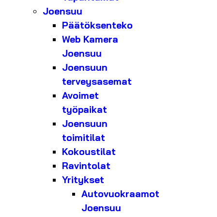
Joensuu
Päätöksenteko
Web Kamera
Joensuu
Joensuun
terveysasemat
Avoimet
työpaikat
Joensuun
toimitilat
Kokoustilat
Ravintolat
Yritykset
Autovuokraamot
Joensuu