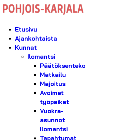
Etusivu
Ajankohtaista
Kunnat
Ilomantsi
Päätöksenteko
Matkailu
Majoitus
Avoimet
työpaikat
Vuokra-
asunnot
Ilomantsi
Tapahtumat