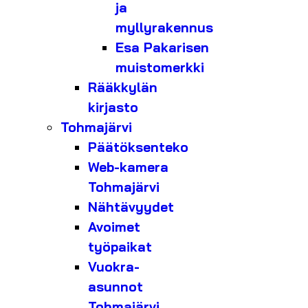
ja
myllyrakennus
Esa Pakarisen
muistomerkki
Rääkkylän
kirjasto
Tohmajärvi
Päätöksenteko
Web-kamera
Tohmajärvi
Nähtävyydet
Avoimet
työpaikat
Vuokra-
asunnot
Tohmajärvi