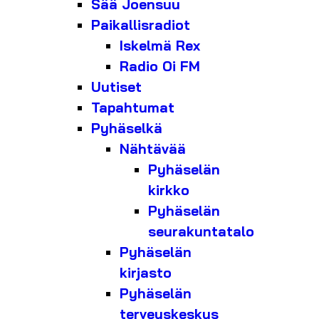
Sää Joensuu
Paikallisradiot
Iskelmä Rex
Radio Oi FM
Uutiset
Tapahtumat
Pyhäselkä
Nähtävää
Pyhäselän
kirkko
Pyhäselän
seurakuntatalo
Pyhäselän
kirjasto
Pyhäselän
terveyskeskus