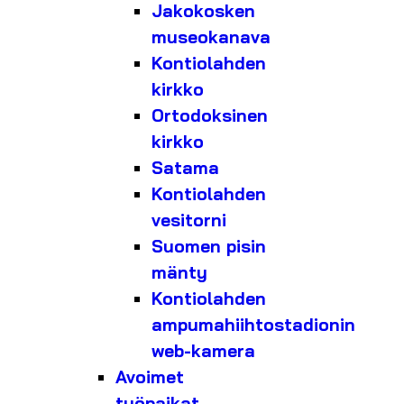
Jakokosken
museokanava
Kontiolahden
kirkko
Ortodoksinen
kirkko
Satama
Kontiolahden
vesitorni
Suomen pisin
mänty
Kontiolahden
ampumahiihtostadionin
web-kamera
Avoimet
työpaikat