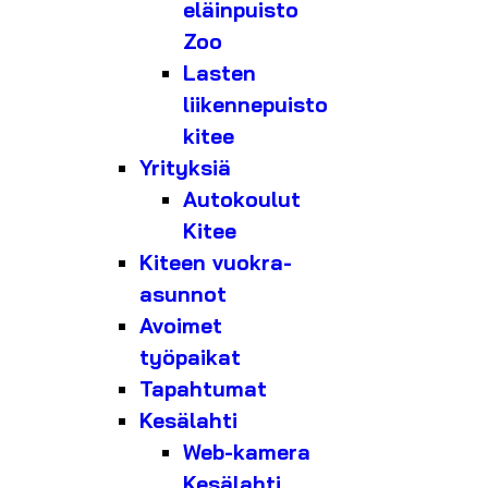
eläinpuisto
Zoo
Lasten
liikennepuisto
kitee
Yrityksiä
Autokoulut
Kitee
Kiteen vuokra-
asunnot
Avoimet
työpaikat
Tapahtumat
Kesälahti
Web-kamera
Kesälahti