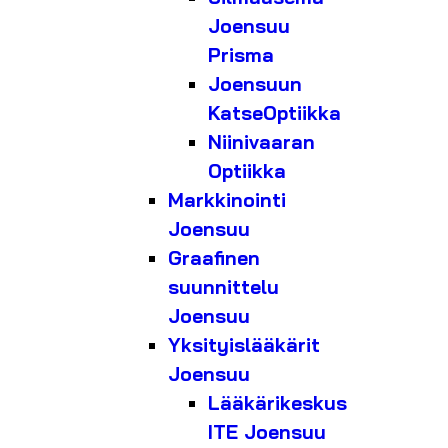
Joensuu
Prisma
Joensuun
KatseOptiikka
Niinivaaran
Optiikka
Markkinointi
Joensuu
Graafinen
suunnittelu
Joensuu
Yksityislääkärit
Joensuu
Lääkärikeskus
ITE Joensuu