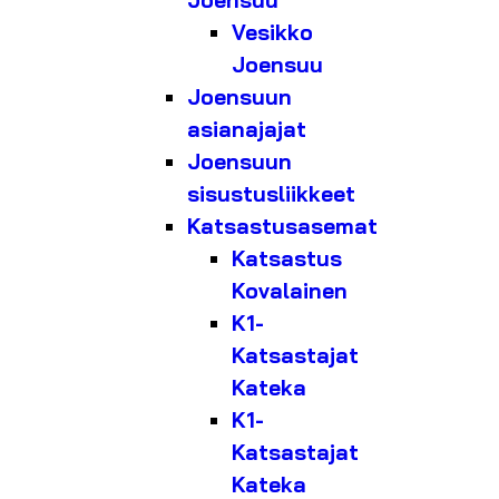
Joensuu
Vesikko
Joensuu
Joensuun
asianajajat
Joensuun
sisustusliikkeet
Katsastusasemat
Katsastus
Kovalainen
K1-
Katsastajat
Kateka
K1-
Katsastajat
Kateka