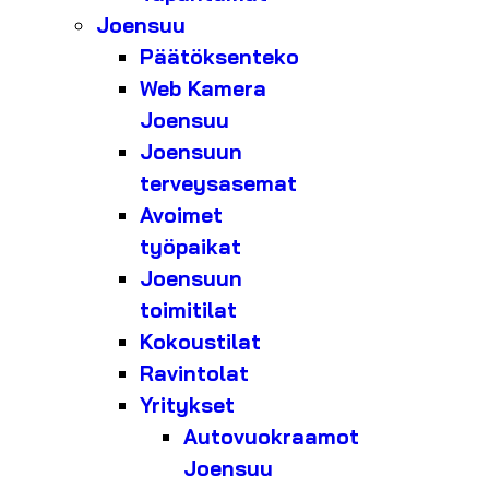
Joensuu
Päätöksenteko
Web Kamera
Joensuu
Joensuun
terveysasemat
Avoimet
työpaikat
Joensuun
toimitilat
Kokoustilat
Ravintolat
Yritykset
Autovuokraamot
Joensuu