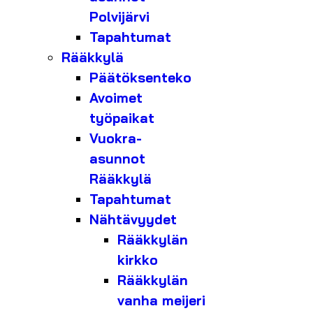
Polvijärvi
Tapahtumat
Rääkkylä
Päätöksenteko
Avoimet
työpaikat
Vuokra-
asunnot
Rääkkylä
Tapahtumat
Nähtävyydet
Rääkkylän
kirkko
Rääkkylän
vanha meijeri