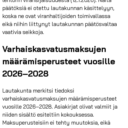
lehtorin viransijaisuudesta (12.1.2026). Näitä
päätöksiä ei otettu lautakunnan käsittelyyn,
koska ne ovat viranhaltijoiden toimivallassa
eikä niihin liittynyt lautakunnan päätösvaltaa
vaativia seikkoja.
Varhaiskasvatusmaksujen
määrämisperusteet vuosille
2026–2028
Lautakunta merkitsi tiedoksi
varhaiskasvatusmaksujen määrämisperusteet
vuosille 2026–2028. Asiakirjat olivat valmiit ja
niiden sisältö esiteltiin kokouksessa.
Maksuperusteisiin ei tehty muutoksia, eikä