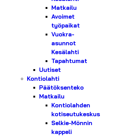
Matkailu
Avoimet
työpaikat
Vuokra-
asunnot
Kesälahti
Tapahtumat
Uutiset
Kontiolahti
Päätöksenteko
Matkailu
Kontiolahden
kotiseutukeskus
Selkie-Mönnin
kappeli