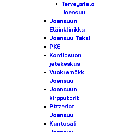
Terveystalo
Joensuu
Joensuun
Eläinklinikka
Joensuu Taksi
PKS
Kontiosuon
jätekeskus
Vuokramökki
Joensuu
Joensuun
kirpputorit
Pizzeriat
Joensuu
Kuntosali