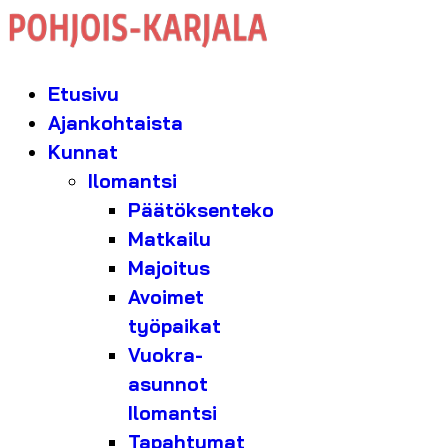
Etusivu
Ajankohtaista
Kunnat
Ilomantsi
Päätöksenteko
Matkailu
Majoitus
Avoimet
työpaikat
Vuokra-
asunnot
Ilomantsi
Tapahtumat