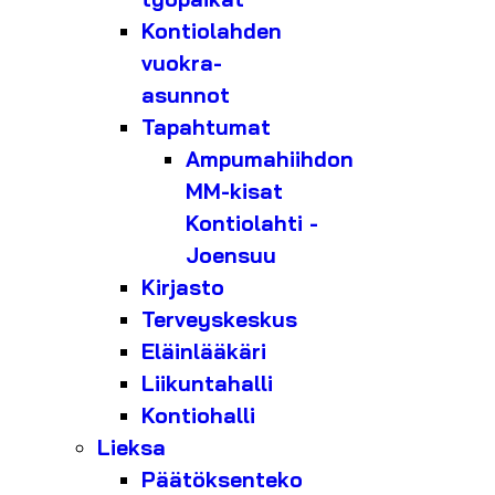
Kontiolahden
vuokra-
asunnot
Tapahtumat
Ampumahiihdon
MM-kisat
Kontiolahti -
Joensuu
Kirjasto
Terveyskeskus
Eläinlääkäri
Liikuntahalli
Kontiohalli
Lieksa
Päätöksenteko