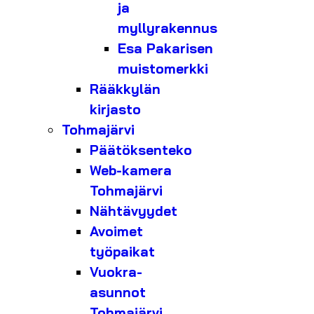
ja
myllyrakennus
Esa Pakarisen
muistomerkki
Rääkkylän
kirjasto
Tohmajärvi
Päätöksenteko
Web-kamera
Tohmajärvi
Nähtävyydet
Avoimet
työpaikat
Vuokra-
asunnot
Tohmajärvi