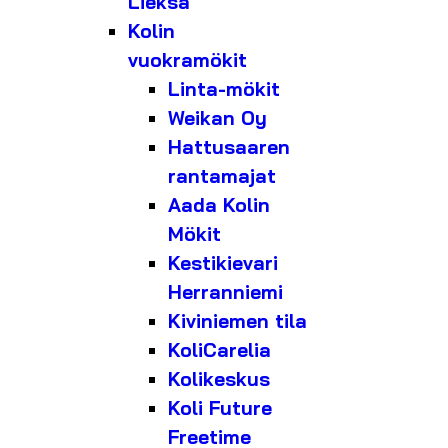
Lieksa
Kolin
vuokramökit
Linta-mökit
Weikan Oy
Hattusaaren
rantamajat
Aada Kolin
Mökit
Kestikievari
Herranniemi
Kiviniemen tila
KoliCarelia
Kolikeskus
Koli Future
Freetime