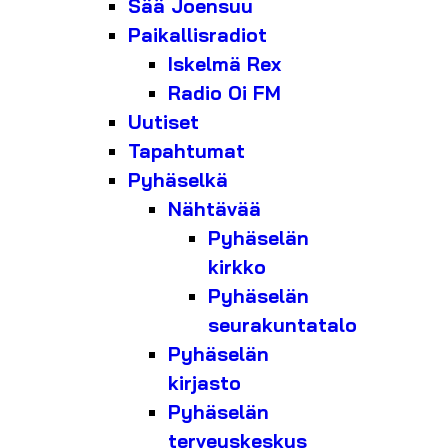
Sää Joensuu
Paikallisradiot
Iskelmä Rex
Radio Oi FM
Uutiset
Tapahtumat
Pyhäselkä
Nähtävää
Pyhäselän
kirkko
Pyhäselän
seurakuntatalo
Pyhäselän
kirjasto
Pyhäselän
terveyskeskus