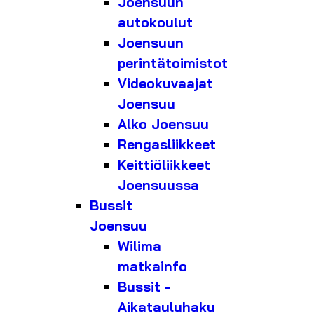
Joensuun
autokoulut
Joensuun
perintätoimistot
Videokuvaajat
Joensuu
Alko Joensuu
Rengasliikkeet
Keittiöliikkeet
Joensuussa
Bussit
Joensuu
Wilima
matkainfo
Bussit -
Aikatauluhaku