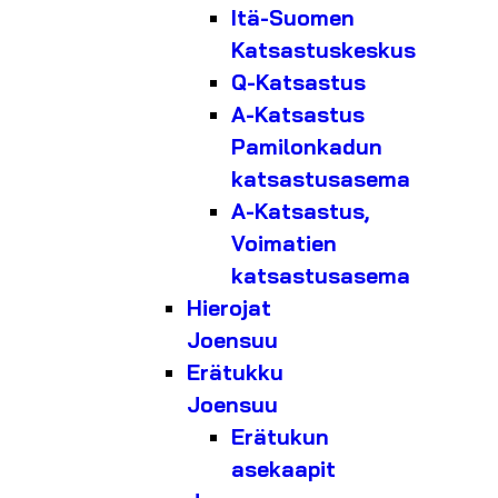
Itä-Suomen
Katsastuskeskus
Q-Katsastus
A-Katsastus
Pamilonkadun
katsastusasema
A-Katsastus,
Voimatien
katsastusasema
Hierojat
Joensuu
Erätukku
Joensuu
Erätukun
asekaapit