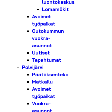
luontokeskus
Lomamökit
Avoimet
työpaikat
Outokummun
vuokra-
asunnot
Uutiset
Tapahtumat
Polvijärvi
Päätöksenteko
Matkailu
Avoimet
työpaikat
Vuokra-
asunnot