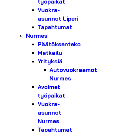
työpaikat
Vuokra-
asunnot Liperi
Tapahtumat
Nurmes
Päätöksenteko
Matkailu
Yrityksiä
Autovuokraamot
Nurmes
Avoimet
työpaikat
Vuokra-
asunnot
Nurmes
Tapahtumat