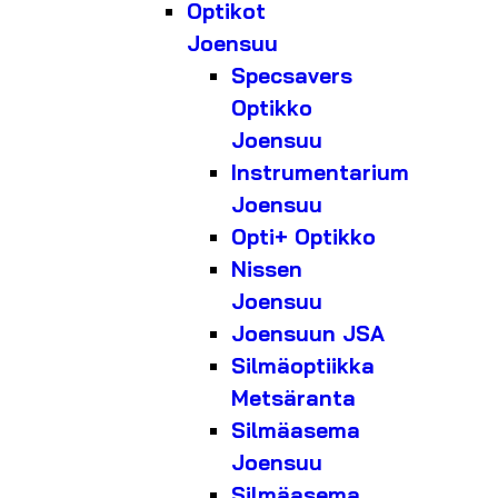
Optikot
Joensuu
Specsavers
Optikko
Joensuu
Instrumentarium
Joensuu
Opti+ Optikko
Nissen
Joensuu
Joensuun JSA
Silmäoptiikka
Metsäranta
Silmäasema
Joensuu
Silmäasema