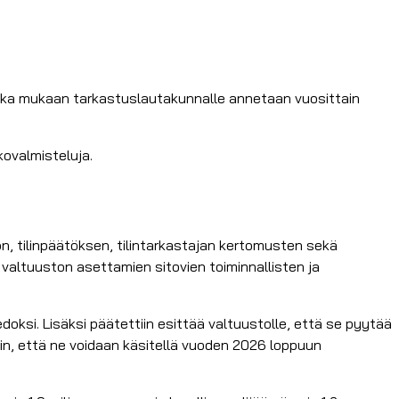
jonka mukaan tarkastuslautakunnalle annetaan vuosittain
tkovalmisteluja.
on, tilinpäätöksen, tilintarkastajan kertomusten sekä
 valtuuston asettamien sitovien toiminnallisten ja
doksi. Lisäksi päätettiin esittää valtuustolle, että se pyytää
iin, että ne voidaan käsitellä vuoden 2026 loppuun