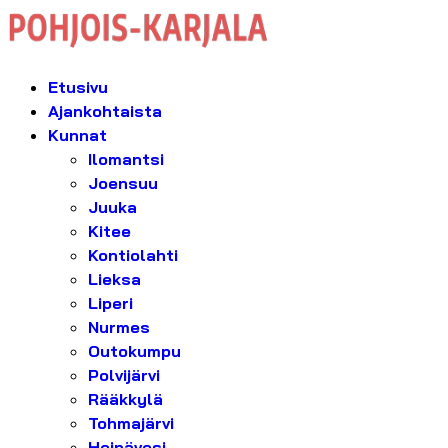
Etusivu
Ajankohtaista
Kunnat
Ilomantsi
Joensuu
Juuka
Kitee
Kontiolahti
Lieksa
Liperi
Nurmes
Outokumpu
Polvijärvi
Rääkkylä
Tohmajärvi
Heinävesi