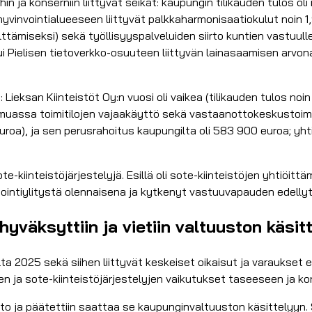
 ja konserniin liittyvät seikat: kaupungin tilikauden tulos oli n
vinvointialueeseen liittyvät palkkaharmonisaatiokulut noin 1,
iseksi) sekä työllisyyspalveluiden siirto kuntien vastuulle 1.
 Pielisen tietoverkko-osuuteen liittyvän lainasaamisen arvona
e: Lieksan Kiinteistöt Oy:n vuosi oli vaikea (tilikauden tulos n
 muassa toimitilojen vajaakäyttö sekä vastaanottokeskustoim
roa), ja sen perusrahoitus kaupungilta oli 583 900 euroa; yhti
e-kiinteistöjärjestelyjä. Esillä oli sote-kiinteistöjen yhtiöitt
nvestointiylitystä olennaisena ja kytkenyt vastuuvapauden edell
yväksyttiin ja vietiin valtuuston käsit
lta 2025 sekä siihen liittyvät keskeiset oikaisut ja varaukset 
n ja sote-kiinteistöjärjestelyjen vaikutukset taseeseen ja kon
to ja päätettiin saattaa se kaupunginvaltuuston käsittelyyn