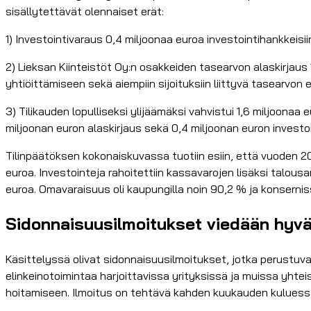
sisällytettävät olennaiset erät:
1) Investointivaraus 0,4 miljoonaa euroa investointihankkeisiin
2) Lieksan Kiinteistöt Oy:n osakkeiden tasearvon alaskirjaus 
yhtiöittämiseen sekä aiempiin sijoituksiin liittyvä tasearvon 
3) Tilikauden lopulliseksi ylijäämäksi vahvistui 1,6 miljoonaa 
miljoonan euron alaskirjaus sekä 0,4 miljoonan euron investoi
Tilinpäätöksen kokonaiskuvassa tuotiin esiin, että vuoden 202
euroa. Investointeja rahoitettiin kassavarojen lisäksi talousa
euroa. Omavaraisuus oli kaupungilla noin 90,2 % ja konsernis
Sidonnaisuusilmoitukset viedään hyväk
Käsittelyssä olivat sidonnaisuusilmoitukset, jotka perustuva
elinkeinotoimintaa harjoittavissa yrityksissä ja muissa yhteis
hoitamiseen. Ilmoitus on tehtävä kahden kuukauden kuluessa