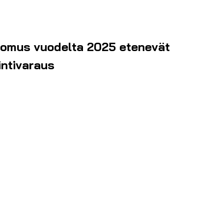
ertomus vuodelta 2025 etenevät
intivaraus