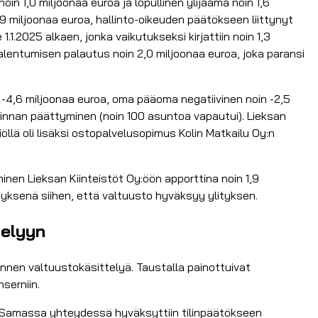
oin 1,0 miljoonaa euroa ja lopullinen ylijäämä noin 1,6
9 miljoonaa euroa, hallinto-oikeuden päätökseen liittynyt
1.2025 alkaen, jonka vaikutukseksi kirjattiin noin 1,3
lentumisen palautus noin 2,0 miljoonaa euroa, joka paransi
oin -4,6 miljoonaa euroa, oma pääoma negatiivinen noin -2,5
innan päättyminen (noin 100 asuntoa vapautui). Lieksan
öllä oli lisäksi ostopalvelusopimus Kolin Matkailu Oy:n
äminen Lieksan Kiinteistöt Oy:öön apporttina noin 1,9
ytyksenä siihen, että valtuusto hyväksyy ylityksen.
telyyn
ennen valtuustokäsittelyä. Taustalla painottuivat
serniin.
. Samassa yhteydessä hyväksyttiin tilinpäätökseen