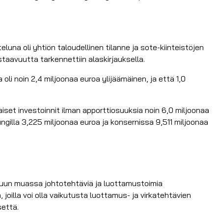
una oli yhtiön taloudellinen tilanne ja sote-kiinteistöjen
astaavuutta tarkennettiin alaskirjauksella.
 oli noin 2,4 miljoonaa euroa ylijäämäinen, ja että 1,0
aiset investoinnit ilman apporttiosuuksia noin 6,0 miljoonaa
pungilla 3,225 miljoonaa euroa ja konsernissa 9,511 miljoonaa
e muun muassa johtotehtäviä ja luottamustoimia
joilla voi olla vaikutusta luottamus- ja virkatehtävien
settä.