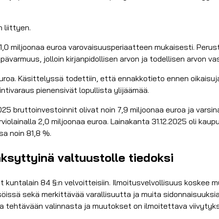
 liittyen.
1,0 miljoonaa euroa varovaisuusperiaatteen mukaisesti. Perustel
epävarmuus, jolloin kirjanpidollisen arvon ja todellisen arvon v
euroa. Käsittelyssä todettiin, että ennakkotieto ennen oikaisuja
ntivaraus pienensivät lopullista ylijäämää.
5 bruttoinvestoinnit olivat noin 7,9 miljoonaa euroa ja varsin
rviolainalla 2,0 miljoonaa euroa. Lainakanta 31.12.2025 oli kau
sa noin 81,8 %.
syttyinä valtuustolle tiedoksi
t kuntalain 84 §:n velvoitteisiin. Ilmoitusvelvollisuus koske
öissä sekä merkittävää varallisuutta ja muita sidonnaisuuksia, 
 tehtävään valinnasta ja muutokset on ilmoitettava viivytyk