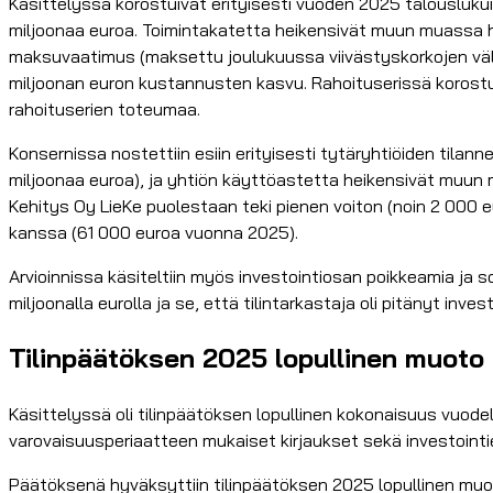
Käsittelyssä korostuivat erityisesti vuoden 2025 talouslukuihin
miljoonaa euroa. Toimintakatetta heikensivät muun muassa hy
maksuvaatimus (maksettu joulukuussa viivästyskorkojen välttäm
miljoonan euron kustannusten kasvu. Rahoituserissä korostui
rahoituserien toteumaa.
Konsernissa nostettiin esiin erityisesti tytäryhtiöiden tilann
miljoonaa euroa), ja yhtiön käyttöastetta heikensivät muun
Kehitys Oy LieKe puolestaan teki pienen voiton (noin 2 000 eu
kanssa (61 000 euroa vuonna 2025).
Arvioinnissa käsiteltiin myös investointiosan poikkeamia ja sot
miljoonalla eurolla ja se, että tilintarkastaja oli pitänyt i
Tilinpäätöksen 2025 lopullinen muoto h
Käsittelyssä oli tilinpäätöksen lopullinen kokonaisuus vuode
varovaisuusperiaatteen mukaiset kirjaukset sekä investointie
Päätöksenä hyväksyttiin tilinpäätöksen 2025 lopullinen muo