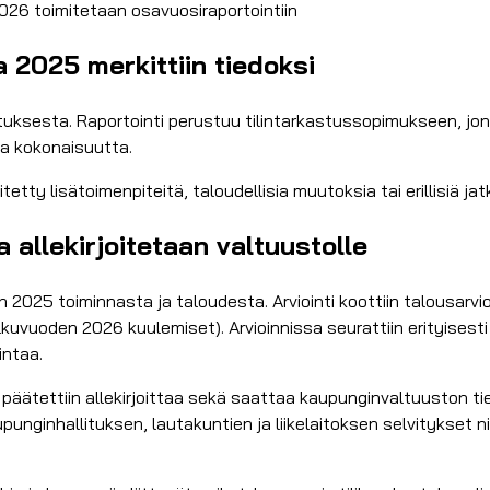
.2026 toimitetaan osavuosiraportointiin
a 2025 merkittiin tiedoksi
kastuksesta. Raportointi perustuu tilintarkastussopimukseen, 
osa kokonaisuutta.
tetty lisätoimenpiteitä, taloudellisia muutoksia tai erillisiä ja
a allekirjoitetaan valtuustolle
 2025 toiminnasta ja taloudesta. Arviointi koottiin talousarvi
kuvuoden 2026 kuulemiset). Arvioinnissa seurattiin erityisesti
intaa.
päätettiin allekirjoittaa sekä saattaa kaupunginvaltuuston tie
unginhallituksen, lautakuntien ja liikelaitoksen selvitykset n