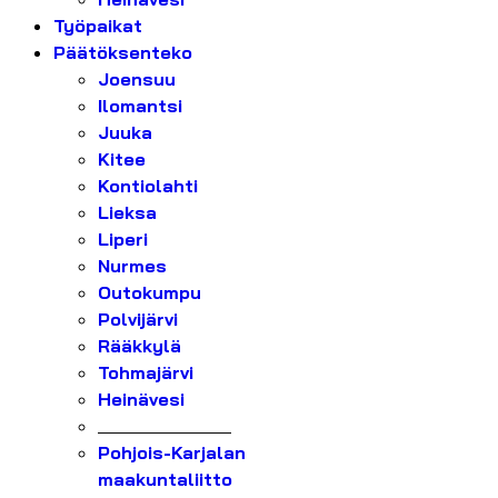
Työpaikat
Päätöksenteko
Joensuu
Ilomantsi
Juuka
Kitee
Kontiolahti
Lieksa
Liperi
Nurmes
Outokumpu
Polvijärvi
Rääkkylä
Tohmajärvi
Heinävesi
_______________
Pohjois-Karjalan
maakuntaliitto