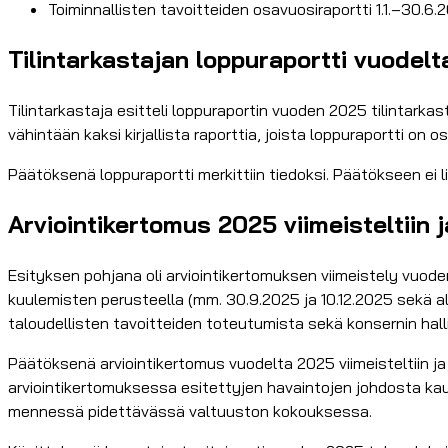
Toiminnallisten tavoitteiden osavuosiraportti 1.1.–30.6
Tilintarkastajan loppuraportti vuodelt
Tilintarkastaja esitteli loppuraportin vuoden 2025 tilintar
vähintään kaksi kirjallista raporttia, joista loppuraportti on 
Päätöksenä loppuraportti merkittiin tiedoksi. Päätökseen ei lii
Arviointikertomus 2025 viimeisteltiin j
Esityksen pohjana oli arviointikertomuksen viimeistely vuoden
kuulemisten perusteella (mm. 30.9.2025 ja 10.12.2025 sekä al
taloudellisten tavoitteiden toteutumista sekä konsernin hall
Päätöksenä arviointikertomus vuodelta 2025 viimeisteltiin ja 
arviointikertomuksessa esitettyjen havaintojen johdosta kaup
mennessä pidettävässä valtuuston kokouksessa.