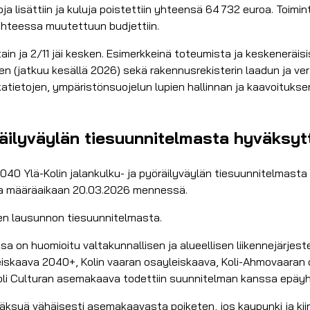
oja lisättiin ja kuluja poistettiin yhteensä 64 732 euroa. Toi
uhteessa muutettuun budjettiin.
ittain ja 2/11 jäi kesken. Esimerkkeinä toteumista ja keskener
n (jatkuu kesällä 2026) sekä rakennusrekisterin laadun ja ver
ietojen, ympäristönsuojelun lupien hallinnan ja kaavoitukse
räilyväylän tiesuunnitelmasta hyväksytt
040 Ylä-Kolin jalankulku- ja pyöräilyväylän tiesuunnitelmasta
ttaa määräaikaan 20.03.2026 mennessä.
en lausunnon tiesuunnitelmasta.
a on huomioitu valtakunnallisen ja alueellisen liikennejärjest
leiskaava 2040+, Kolin vaaran osayleiskaava, Koli-Ahmovaara
Koli Culturan asemakaava todettiin suunnitelman kanssa epäy
väksyä vähäisesti asemakaavasta poiketen, jos kaupunki ja ki