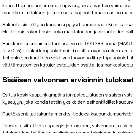
kannattaa tiesuunnitelman hyväksymistä vastoin voimassa 
maantietoimituksen jälkeen sekä käynnistämään asian maan
Rakenteisiin liittyen kaupunki pyysi huomioimaan Kolin kansall
Muilta osin rakenteisiin sekä maatalouden ja maanteiden hall
Hankkeen kokonaiskustannusarvio on 1 661 283 euroa (MAKU-i
(alv 0 %). Lisäksi kaupunki ilmoitti osallistuvansa rakenta
tiehankkeen käyttöön sekä vastaavansa liityntäpysäköintial
välttämättömien katujärjestelyiden osalta, jos hankealueel
Sisäisen valvonnan arvioinnin tulokset
Esitys koski kaupunkiympäristön palvelualueen sisäisen valv
kyselyyn, joka kohdistettiin yksiköiden esihenkilöille; kaup
Päätöksenä lautakunta merkitsi tiedoksi kaupunkiympäristön
Taustalla viitattiin kaupungin johtamisen, valvonnan ja riski
tulokset käsitellään toimielimissä osana toiminnan ja riskien