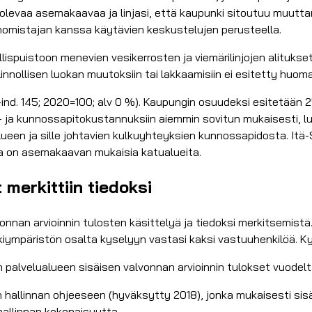
olevaa asemakaavaa ja linjasi, että kaupunki sitoutuu muut
omistajan kanssa käytävien keskustelujen perusteella.
ispuistoon menevien vesikerrosten ja viemärilinjojen alitukset 
innollisen luokan muutoksiin tai lakkaamisiin ei esitetty huom
nd. 145; 2020=100; alv 0 %). Kaupungin osuudeksi esitetään 2
mis- ja kunnossapitokustannuksiin aiemmin sovitun mukaisesti,
ueen ja sille johtavien kulkuyhteyksien kunnossapidosta. It
la on asemakaavan mukaisia katualueita.
 merkittiin tiedoksi
onnan arvioinnin tulosten käsittelyä ja tiedoksi merkitsemist
unkiympäristön osalta kyselyyn vastasi kaksi vastuuhenkilöä. K
 palvelualueen sisäisen valvonnan arvioinnin tulokset vuodel
en hallinnan ohjeeseen (hyväksytty 2018), jonka mukaisesti sis
hallinnan kokonaisuutta.