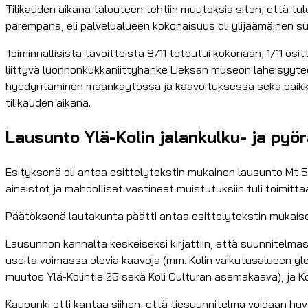
Tilikauden aikana talouteen tehtiin muutoksia siten, että tul
parempana, eli palvelualueen kokonaisuus oli ylijäämäinen s
Toiminnallisista tavoitteista 8/11 toteutui kokonaan, 1/11 os
liittyvä luonnonkukkaniittyhanke Lieksan museon läheisyytee
hyödyntäminen maankäytössä ja kaavoituksessa sekä paikkat
tilikauden aikana.
Lausunto Ylä-Kolin jalankulku- ja pyö
Esityksenä oli antaa esittelytekstin mukainen lausunto Mt 5
aineistot ja mahdolliset vastineet muistutuksiin tuli toimi
Päätöksenä lautakunta päätti antaa esittelytekstin mukais
Lausunnon kannalta keskeiseksi kirjattiin, että suunnitelmass
useita voimassa olevia kaavoja (mm. Kolin vaikutusalueen y
muutos Ylä-Kolintie 25 sekä Koli Culturan asemakaava), ja 
Kaupunki otti kantaa siihen, että tiesuunnitelma voidaan hy