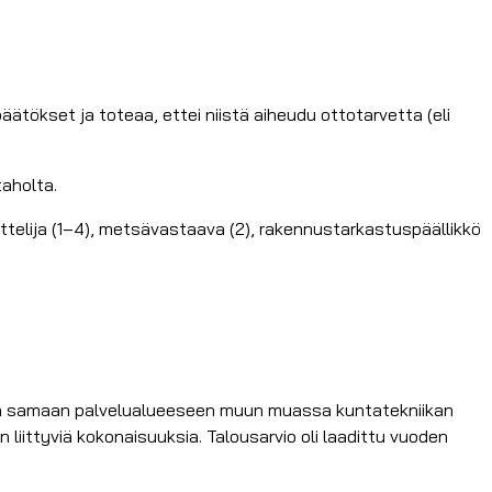
ätökset ja toteaa, ettei niistä aiheudu ottotarvetta (eli
taholta.
ittelija (1–4), metsävastaava (2), rakennustarkastuspäällikkö
tiin samaan palvelualueeseen muun muassa kuntatekniikan
 liittyviä kokonaisuuksia. Talousarvio oli laadittu vuoden