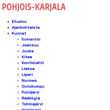
Etusivu
Ajankohtaista
Kunnat
Ilomantsi
Joensuu
Juuka
Kitee
Kontiolahti
Lieksa
Liperi
Nurmes
Outokumpu
Polvijärvi
Rääkkylä
Tohmajärvi
Heinävesi