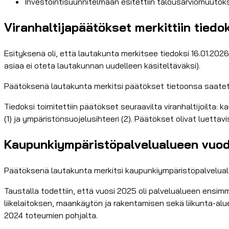
Investointisuunnitelmaan esitettiin talousarviomuutok
Viranhaltijapäätökset merkittiin tiedo
Esityksenä oli, että lautakunta merkitsee tiedoksi 16.01.2026
asiaa ei oteta lautakunnan uudelleen käsiteltäväksi).
Päätöksenä lautakunta merkitsi päätökset tietoonsa saatetui
Tiedoksi toimitettiin päätökset seuraavilta viranhaltijoilta
(1) ja ympäristönsuojelusihteeri (2). Päätökset olivat luett
Kaupunkiympäristöpalvelualueen vuode
Päätöksenä lautakunta merkitsi kaupunkiympäristöpalvelual
Taustalla todettiin, että vuosi 2025 oli palvelualueen en
liikelaitoksen, maankäytön ja rakentamisen sekä liikunta-aluei
2024 toteumien pohjalta.