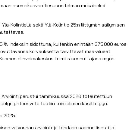
tamaan asemakaavan tiesuunnitelman mukaiseksi
Ylä-Kolintiellä sekä Ylä-Kolintie 25:n liittymän säilymisen.
autettavaa.
5 % indeksiin sidottuna, kuitenkin enintään 375 000 euroa
 luovuttavansa korvauksetta tarvittavat maa-alueet
ä-Suomen elinvoimakeskus toimii rakennuttajana myös
ä. Arviointi perustui tammikuussa 2026 toteutettuun
yselyn yhteenveto tuotiin toimielimen käsittelyyn.
ta 2025.
äisen valvonnan arviointeja tehdään säännöllisesti ja