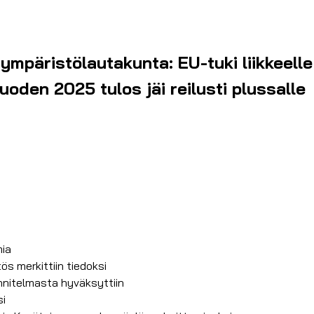
ympäristölautakunta: EU-tuki liikkeell
oden 2025 tulos jäi reilusti plussalle
mia
s merkittiin tiedoksi
unnitelmasta hyväksyttiin
si