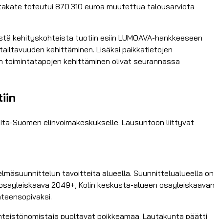
mintakate toteutui 870 310 euroa muutettua talousarviota
äisistä kehityskohteista tuotiin esiin LUMOAVA-hankkeeseen
tailtavuuden kehittäminen. Lisäksi paikkatietojen
n toimintatapojen kehittäminen olivat seurannassa
iin
 Itä-Suomen elinvoimakeskukselle. Lausuntoon liittyvät
elmäsuunnittelun tavoitteita alueella. Suunnittelualueella on
n osayleiskaava 2049+, Kolin keskusta-alueen osayleiskaavan
hteensopivaksi.
inteistönomistaja puoltavat poikkeamaa. Lautakunta päätti