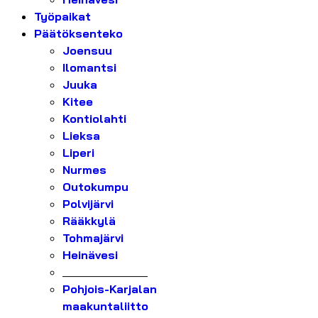
Työpaikat
Päätöksenteko
Joensuu
Ilomantsi
Juuka
Kitee
Kontiolahti
Lieksa
Liperi
Nurmes
Outokumpu
Polvijärvi
Rääkkylä
Tohmajärvi
Heinävesi
_______________
Pohjois-Karjalan
maakuntaliitto