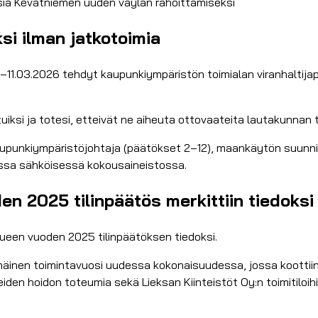
sia Kevätniemen uuden väylän rahoittamiseksi
ksi ilman jatkotoimia
–11.03.2026 tehdyt kaupunkiympäristön toimialan viranhaltijapä
ksi ja totesi, etteivät ne aiheuta ottovaateita lautakunnan 
: kaupunkiympäristöjohtaja (päätökset 2–12), maankäytön suunn
avissa sähköisessä kokousaineistossa.
n 2025 tilinpäätös merkittiin tiedoksi
ueen vuoden 2025 tilinpäätöksen tiedoksi.
simmäinen toimintavuosi uudessa kokonaisuudessa, jossa koot
den hoidon toteumia sekä Lieksan Kiinteistöt Oy:n toimitiloihin