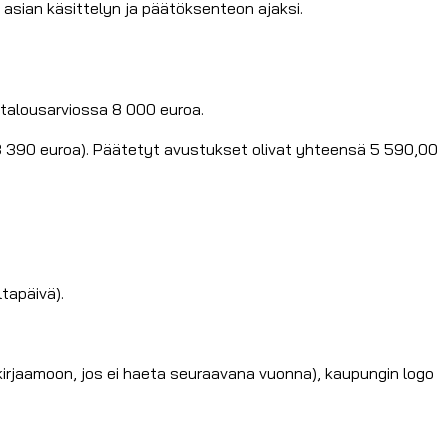
i asian käsittelyn ja päätöksenteon ajaksi.
 talousarviossa 8 000 euroa.
 3 390 euroa). Päätetyt avustukset olivat yhteensä 5 590,00
tapäivä).
kirjaamoon, jos ei haeta seuraavana vuonna), kaupungin logo