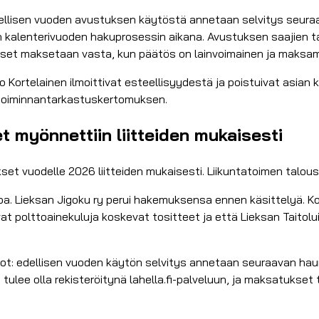
ellisen vuoden avustuksen käytöstä annetaan selvitys seuraa
n kalenterivuoden hakuprosessin aikana. Avustuksen saajien 
stukset maksetaan vasta, kun päätös on lainvoimainen ja maksa
jo Kortelainen ilmoittivat esteellisyydestä ja poistuivat asian 
 toiminnantarkastuskertomuksen.
t myönnettiin liitteiden mukaisesti
set vuodelle 2026 liitteiden mukaisesti. Liikuntatoimen talou
oa. Lieksan Jigoku ry perui hakemuksensa ennen käsittelyä. K
 polttoainekuluja koskevat tositteet ja että Lieksan Taitolui
t: edellisen vuoden käytön selvitys annetaan seuraavan haun
 tulee olla rekisteröitynä lahella.fi-palveluun, ja maksatukse