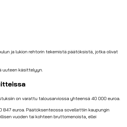
oulun ja lukion rehtorin tekemistä päätöksistä, jotka olivat
ä uuteen käsittelyyn.
itteissa
ustuksiin on varattu talousarviossa yhteensä 40 000 euroa.
40 847 euroa. Päätöksenteossa sovellettiin kaupungin
lisen vuoden tai kohteen bruttomenoista, ellei