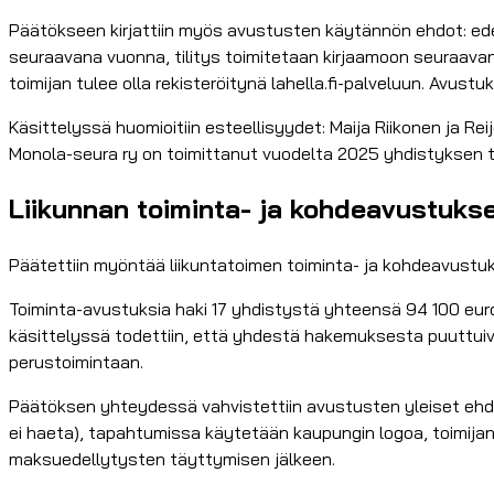
Päätökseen kirjattiin myös avustusten käytännön ehdot: ed
seuraavana vuonna, tilitys toimitetaan kirjaamoon seuraava
toimijan tulee olla rekisteröitynä lahella.fi-palveluun. Avu
Käsittelyssä huomioitiin esteellisyydet: Maija Riikonen ja Rei
Monola-seura ry on toimittanut vuodelta 2025 yhdistyksen
Liikunnan toiminta- ja kohdeavustukse
Päätettiin myöntää liikuntatoimen toiminta- ja kohdeavustuk
Toiminta-avustuksia haki 17 yhdistystä yhteensä 94 100 eur
käsittelyssä todettiin, että yhdestä hakemuksesta puuttuivat
perustoimintaan.
Päätöksen yhteydessä vahvistettiin avustusten yleiset ehdo
ei haeta), tapahtumissa käytetään kaupungin logoa, toimijan
maksuedellytysten täyttymisen jälkeen.