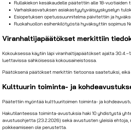
Rullakiekon kesäkaudelle päätettiin alle 18-vuotiaiden t
Varhaiskasvatuksen asiakastyytyväisyyskyselyn tuloks
Esiopetuksen opetussuunnitelma päivitettiin ja hyväks
Ruokahuollon esihenkilötyöstä hyväksyttiin sopimus 
Viranhaltijapäätökset merkittiin tiedok
Kokouksessa käytiin läpi viranhaltijapäätökset ajalta 30.4.–12
luettavissa sähköisessä kokousaineistossa.
Päätöksenä päätökset merkittiin tietoonsa saatetuiksi, eikä
Kulttuurin toiminta- ja kohdeavustuks
Päätettiin myöntää kulttuuritoimen toiminta- ja kohdeavustu
Hakutilanteessa toiminta-avustuksia haki 10 yhdistystä yht
avustusohjetta (23.2.2026) sekä avustusten yleisiä ehtoja,
poikkeamiseen ole perustetta.