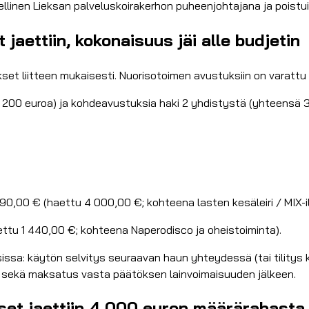
teellinen Lieksan palveluskoirakerhon puheenjohtajana ja poistu
jaettiin, kokonaisuus jäi alle budjetin
et liitteen mukaisesti. Nuorisotoimen avustuksiin on varattu
(2 200 euroa) ja kohdeavustuksia haki 2 yhdistystä (yhteensä
0,00 € (haettu 4 000,00 €; kohteena lasten kesäleiri / MIX-il
ettu 1 440,00 €; kohteena Naperodisco ja oheistoiminta).
issa: käytön selvitys seuraavan haun yhteydessä (tai tilitys 
un sekä maksatus vasta päätöksen lainvoimaisuuden jälkeen.
kset jaettiin 4 000 euron määrärahasta