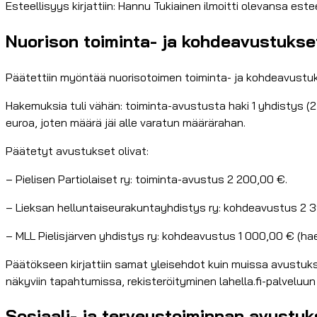
Esteellisyys kirjattiin: Hannu Tukiainen ilmoitti olevansa es
Nuorison toiminta- ja kohdeavustukset 
Päätettiin myöntää nuorisotoimen toiminta- ja kohdeavustuks
Hakemuksia tuli vähän: toiminta-avustusta haki 1 yhdistys 
euroa, joten määrä jäi alle varatun määrärahan.
Päätetyt avustukset olivat:
– Pielisen Partiolaiset ry: toiminta-avustus 2 200,00 €.
– Lieksan helluntaiseurakuntayhdistys ry: kohdeavustus 2 39
– MLL Pielisjärven yhdistys ry: kohdeavustus 1 000,00 € (ha
Päätökseen kirjattiin samat yleisehdot kuin muissa avustuks
näkyviin tapahtumissa, rekisteröityminen lahella.fi-palvelu
Sosiaali- ja terveystoiminnan avustu