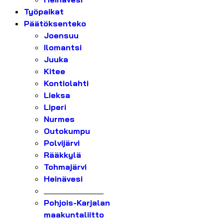
Työpaikat
Päätöksenteko
Joensuu
Ilomantsi
Juuka
Kitee
Kontiolahti
Lieksa
Liperi
Nurmes
Outokumpu
Polvijärvi
Rääkkylä
Tohmajärvi
Heinävesi
_______________
Pohjois-Karjalan
maakuntaliitto