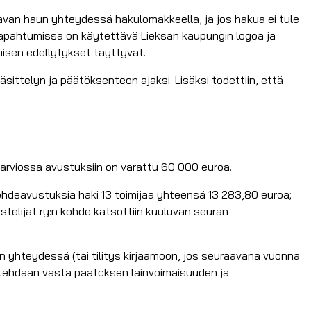
van haun yhteydessä hakulomakkeella, ja jos hakua ei tule
tapahtumissa on käytettävä Lieksan kaupungin logoa ja
misen edellytykset täyttyvät.
käsittelyn ja päätöksenteon ajaksi. Lisäksi todettiin, että
sarviossa avustuksiin on varattu 60 000 euroa.
ohdeavustuksia haki 13 toimijaa yhteensä 13 283,80 euroa;
stelijat ry:n kohde katsottiin kuuluvan seuran
 yhteydessä (tai tilitys kirjaamoon, jos seuraavana vuonna
t tehdään vasta päätöksen lainvoimaisuuden ja