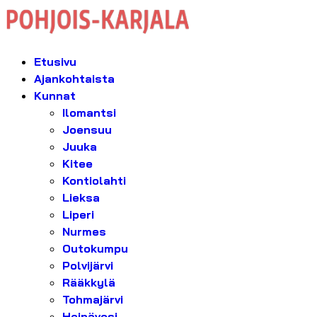
Etusivu
Ajankohtaista
Kunnat
Ilomantsi
Joensuu
Juuka
Kitee
Kontiolahti
Lieksa
Liperi
Nurmes
Outokumpu
Polvijärvi
Rääkkylä
Tohmajärvi
Heinävesi