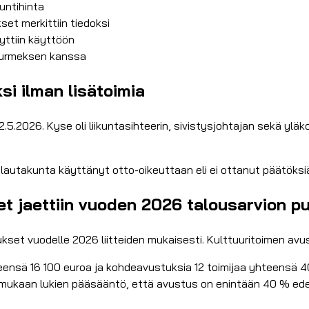
untihinta
et merkittiin tiedoksi
yttiin käyttöön
Nurmeksen kanssa
si ilman lisätoimia
.5.2026. Kyse oli liikuntasihteerin, sivistysjohtajan sekä yläk
 lautakunta käyttänyt otto-oikeuttaan eli ei ottanut päätöksi
et jaettiin vuoden 2026 talousarvion pu
kset vuodelle 2026 liitteiden mukaisesti. Kulttuuritoimen av
eensä 16 100 euroa ja kohdeavustuksia 12 toimijaa yhteensä 
 mukaan lukien pääsääntö, että avustus on enintään 40 % edel