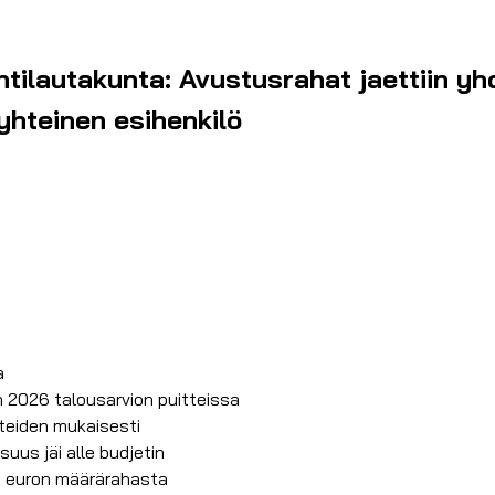
ilautakunta: Avustusrahat jaettiin yhdis
 yhteinen esihenkilö
a
n 2026 talousarvion puitteissa
tteiden mukaisesti
uus jäi alle budjetin
00 euron määrärahasta