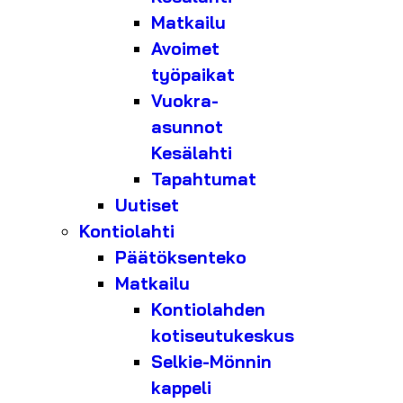
Matkailu
Avoimet
työpaikat
Vuokra-
asunnot
Kesälahti
Tapahtumat
Uutiset
Kontiolahti
Päätöksenteko
Matkailu
Kontiolahden
kotiseutukeskus
Selkie-Mönnin
kappeli