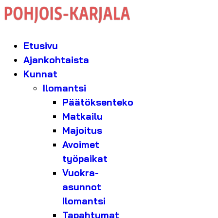
Etusivu
Ajankohtaista
Kunnat
Ilomantsi
Päätöksenteko
Matkailu
Majoitus
Avoimet
työpaikat
Vuokra-
asunnot
Ilomantsi
Tapahtumat