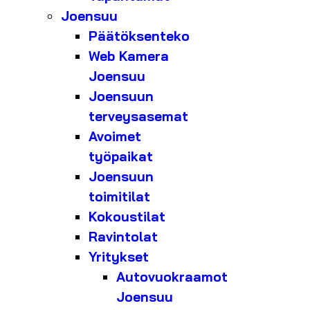
Joensuu
Päätöksenteko
Web Kamera
Joensuu
Joensuun
terveysasemat
Avoimet
työpaikat
Joensuun
toimitilat
Kokoustilat
Ravintolat
Yritykset
Autovuokraamot
Joensuu