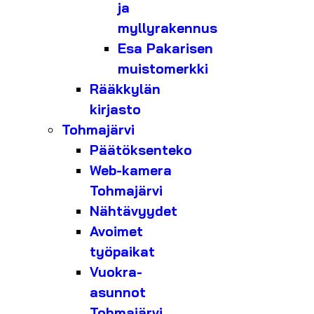
ja
myllyrakennus
Esa Pakarisen
muistomerkki
Rääkkylän
kirjasto
Tohmajärvi
Päätöksenteko
Web-kamera
Tohmajärvi
Nähtävyydet
Avoimet
työpaikat
Vuokra-
asunnot
Tohmajärvi