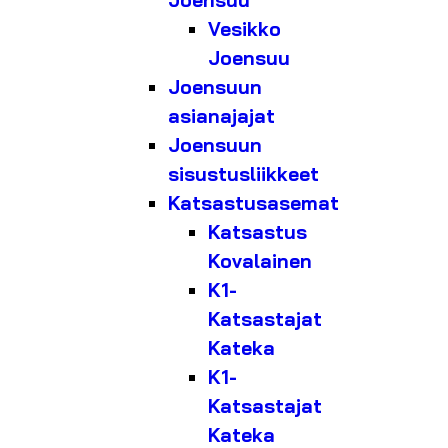
Joensuu
Vesikko
Joensuu
Joensuun
asianajajat
Joensuun
sisustusliikkeet
Katsastusasemat
Katsastus
Kovalainen
K1-
Katsastajat
Kateka
K1-
Katsastajat
Kateka