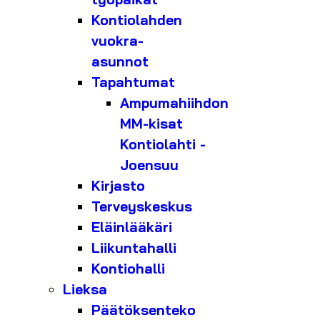
Kontiolahden
vuokra-
asunnot
Tapahtumat
Ampumahiihdon
MM-kisat
Kontiolahti -
Joensuu
Kirjasto
Terveyskeskus
Eläinlääkäri
Liikuntahalli
Kontiohalli
Lieksa
Päätöksenteko