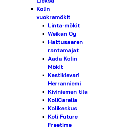
Lieksa
Kolin
vuokramökit
Linta-mökit
Weikan Oy
Hattusaaren
rantamajat
Aada Kolin
Mökit
Kestikievari
Herranniemi
Kiviniemen tila
KoliCarelia
Kolikeskus
Koli Future
Freetime