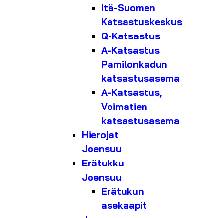
Itä-Suomen
Katsastuskeskus
Q-Katsastus
A-Katsastus
Pamilonkadun
katsastusasema
A-Katsastus,
Voimatien
katsastusasema
Hierojat
Joensuu
Erätukku
Joensuu
Erätukun
asekaapit