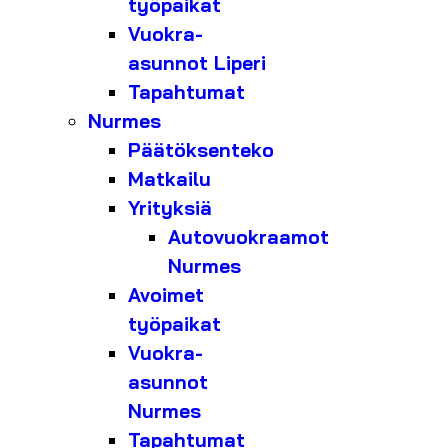
työpaikat
Vuokra-
asunnot Liperi
Tapahtumat
Nurmes
Päätöksenteko
Matkailu
Yrityksiä
Autovuokraamot
Nurmes
Avoimet
työpaikat
Vuokra-
asunnot
Nurmes
Tapahtumat