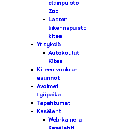
eläinpuisto
Zoo
Lasten
liikennepuisto
kitee
Yrityksiä
Autokoulut
Kitee
Kiteen vuokra-
asunnot
Avoimet
työpaikat
Tapahtumat
Kesälahti
Web-kamera
Kesälahti