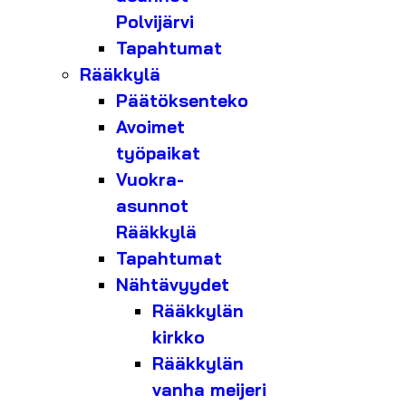
Polvijärvi
Tapahtumat
Rääkkylä
Päätöksenteko
Avoimet
työpaikat
Vuokra-
asunnot
Rääkkylä
Tapahtumat
Nähtävyydet
Rääkkylän
kirkko
Rääkkylän
vanha meijeri