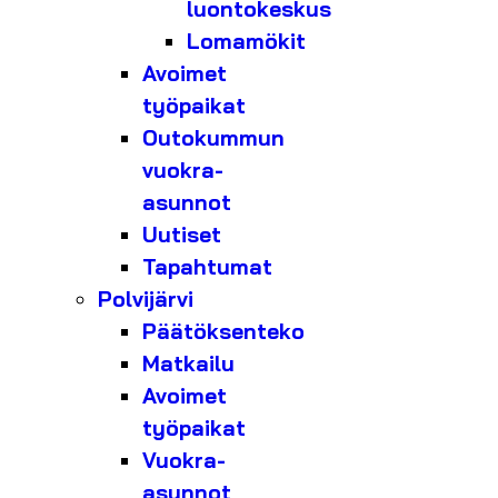
luontokeskus
Lomamökit
Avoimet
työpaikat
Outokummun
vuokra-
asunnot
Uutiset
Tapahtumat
Polvijärvi
Päätöksenteko
Matkailu
Avoimet
työpaikat
Vuokra-
asunnot