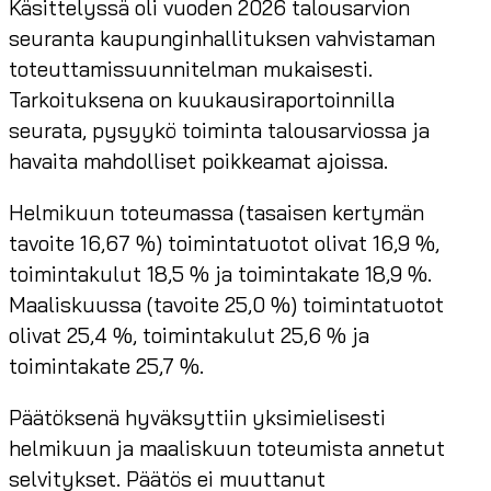
Käsittelyssä oli vuoden 2026 talousarvion
seuranta kaupunginhallituksen vahvistaman
toteuttamissuunnitelman mukaisesti.
Tarkoituksena on kuukausiraportoinnilla
seurata, pysyykö toiminta talousarviossa ja
havaita mahdolliset poikkeamat ajoissa.
Helmikuun toteumassa (tasaisen kertymän
tavoite 16,67 %) toimintatuotot olivat 16,9 %,
toimintakulut 18,5 % ja toimintakate 18,9 %.
Maaliskuussa (tavoite 25,0 %) toimintatuotot
olivat 25,4 %, toimintakulut 25,6 % ja
toimintakate 25,7 %.
Päätöksenä hyväksyttiin yksimielisesti
helmikuun ja maaliskuun toteumista annetut
selvitykset. Päätös ei muuttanut