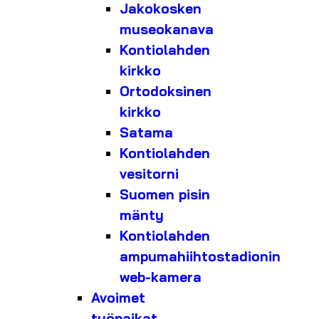
Jakokosken
museokanava
Kontiolahden
kirkko
Ortodoksinen
kirkko
Satama
Kontiolahden
vesitorni
Suomen pisin
mänty
Kontiolahden
ampumahiihtostadionin
web-kamera
Avoimet
työpaikat