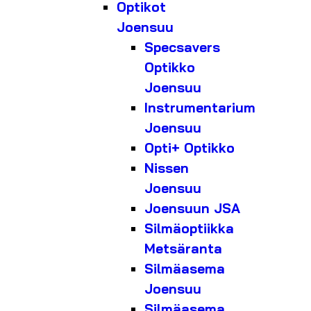
Optikot
Joensuu
Specsavers
Optikko
Joensuu
Instrumentarium
Joensuu
Opti+ Optikko
Nissen
Joensuu
Joensuun JSA
Silmäoptiikka
Metsäranta
Silmäasema
Joensuu
Silmäasema