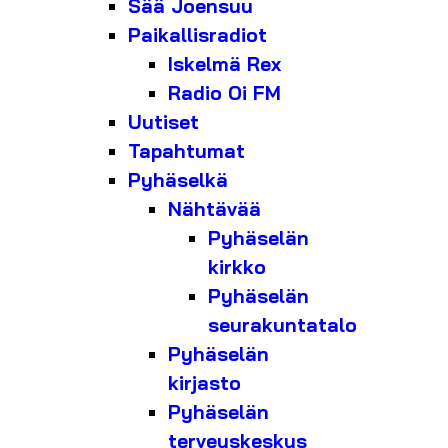
Sää Joensuu
Paikallisradiot
Iskelmä Rex
Radio Oi FM
Uutiset
Tapahtumat
Pyhäselkä
Nähtävää
Pyhäselän
kirkko
Pyhäselän
seurakuntatalo
Pyhäselän
kirjasto
Pyhäselän
terveyskeskus