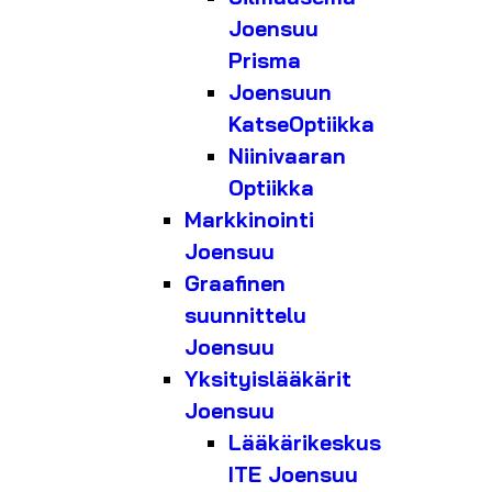
Joensuu
Prisma
Joensuun
KatseOptiikka
Niinivaaran
Optiikka
Markkinointi
Joensuu
Graafinen
suunnittelu
Joensuu
Yksityislääkärit
Joensuu
Lääkärikeskus
ITE Joensuu