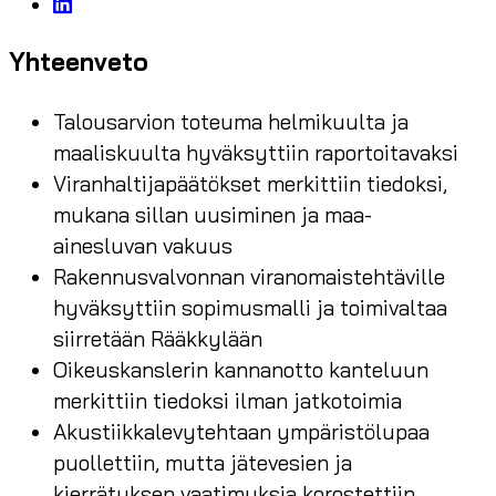
Yhteenveto
Talousarvion toteuma helmikuulta ja
maaliskuulta hyväksyttiin raportoitavaksi
Viranhaltijapäätökset merkittiin tiedoksi,
mukana sillan uusiminen ja maa-
ainesluvan vakuus
Rakennusvalvonnan viranomaistehtäville
hyväksyttiin sopimusmalli ja toimivaltaa
siirretään Rääkkylään
Oikeuskanslerin kannanotto kanteluun
merkittiin tiedoksi ilman jatkotoimia
Akustiikkalevytehtaan ympäristölupaa
puollettiin, mutta jätevesien ja
kierrätyksen vaatimuksia korostettiin