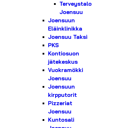
Terveystalo
Joensuu
Joensuun
Eläinklinikka
Joensuu Taksi
PKS
Kontiosuon
jätekeskus
Vuokramökki
Joensuu
Joensuun
kirpputorit
Pizzeriat
Joensuu
Kuntosali