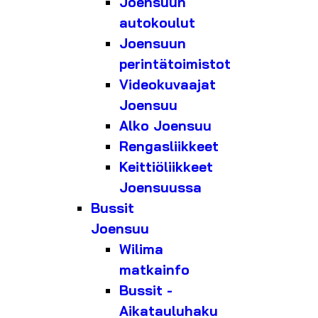
Joensuun
autokoulut
Joensuun
perintätoimistot
Videokuvaajat
Joensuu
Alko Joensuu
Rengasliikkeet
Keittiöliikkeet
Joensuussa
Bussit
Joensuu
Wilima
matkainfo
Bussit -
Aikatauluhaku