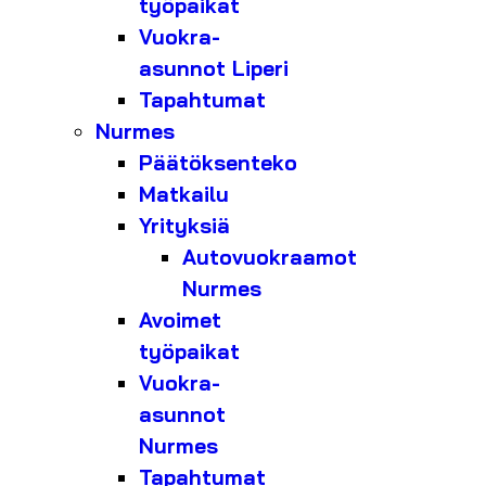
työpaikat
Vuokra-
asunnot Liperi
Tapahtumat
Nurmes
Päätöksenteko
Matkailu
Yrityksiä
Autovuokraamot
Nurmes
Avoimet
työpaikat
Vuokra-
asunnot
Nurmes
Tapahtumat