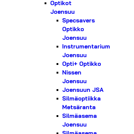
Optikot
Joensuu
Specsavers
Optikko
Joensuu
Instrumentarium
Joensuu
Opti+ Optikko
Nissen
Joensuu
Joensuun JSA
Silmäoptiikka
Metsäranta
Silmäasema
Joensuu
Silmäasema