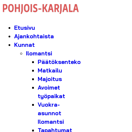
Etusivu
Ajankohtaista
Kunnat
Ilomantsi
Päätöksenteko
Matkailu
Majoitus
Avoimet
työpaikat
Vuokra-
asunnot
Ilomantsi
Tapahtumat