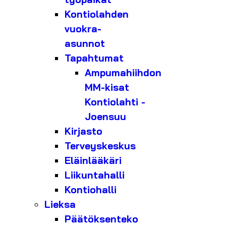
Kontiolahden
vuokra-
asunnot
Tapahtumat
Ampumahiihdon
MM-kisat
Kontiolahti -
Joensuu
Kirjasto
Terveyskeskus
Eläinlääkäri
Liikuntahalli
Kontiohalli
Lieksa
Päätöksenteko