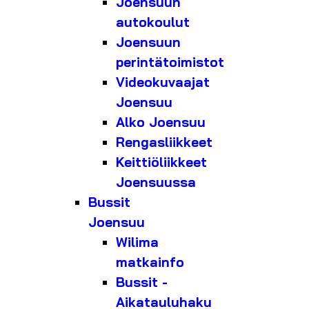
Joensuun
autokoulut
Joensuun
perintätoimistot
Videokuvaajat
Joensuu
Alko Joensuu
Rengasliikkeet
Keittiöliikkeet
Joensuussa
Bussit
Joensuu
Wilima
matkainfo
Bussit -
Aikatauluhaku