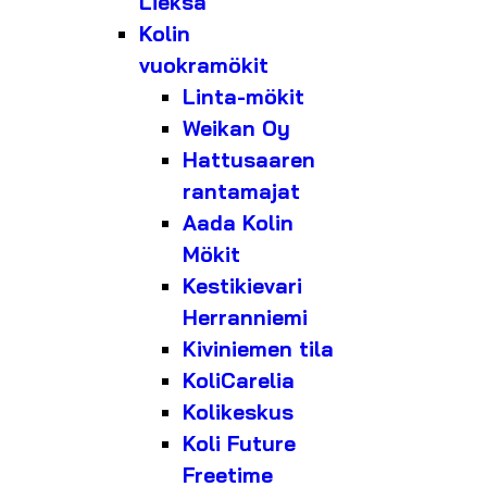
Lieksa
Kolin
vuokramökit
Linta-mökit
Weikan Oy
Hattusaaren
rantamajat
Aada Kolin
Mökit
Kestikievari
Herranniemi
Kiviniemen tila
KoliCarelia
Kolikeskus
Koli Future
Freetime