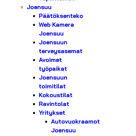
Joensuu
Päätöksenteko
Web Kamera
Joensuu
Joensuun
terveysasemat
Avoimet
työpaikat
Joensuun
toimitilat
Kokoustilat
Ravintolat
Yritykset
Autovuokraamot
Joensuu