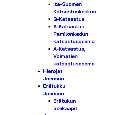
Itä-Suomen
Katsastuskeskus
Q-Katsastus
A-Katsastus
Pamilonkadun
katsastusasema
A-Katsastus,
Voimatien
katsastusasema
Hierojat
Joensuu
Erätukku
Joensuu
Erätukun
asekaapit