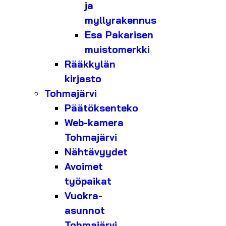
ja
myllyrakennus
Esa Pakarisen
muistomerkki
Rääkkylän
kirjasto
Tohmajärvi
Päätöksenteko
Web-kamera
Tohmajärvi
Nähtävyydet
Avoimet
työpaikat
Vuokra-
asunnot
Tohmajärvi