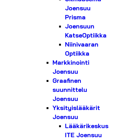
Joensuu
Prisma
Joensuun
KatseOptiikka
Niinivaaran
Optiikka
Markkinointi
Joensuu
Graafinen
suunnittelu
Joensuu
Yksityislääkärit
Joensuu
Lääkärikeskus
ITE Joensuu