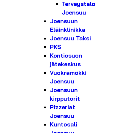
Terveystalo
Joensuu
Joensuun
Eläinklinikka
Joensuu Taksi
PKS
Kontiosuon
jätekeskus
Vuokramökki
Joensuu
Joensuun
kirpputorit
Pizzeriat
Joensuu
Kuntosali