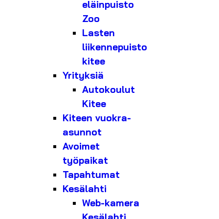
eläinpuisto
Zoo
Lasten
liikennepuisto
kitee
Yrityksiä
Autokoulut
Kitee
Kiteen vuokra-
asunnot
Avoimet
työpaikat
Tapahtumat
Kesälahti
Web-kamera
Kesälahti