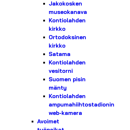
Jakokosken
museokanava
Kontiolahden
kirkko
Ortodoksinen
kirkko
Satama
Kontiolahden
vesitorni
Suomen pisin
mänty
Kontiolahden
ampumahiihtostadionin
web-kamera
Avoimet
työpaikat