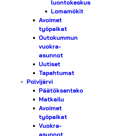
luontokeskus
Lomamökit
Avoimet
työpaikat
Outokummun
vuokra-
asunnot
Uutiset
Tapahtumat
Polvijärvi
Päätöksenteko
Matkailu
Avoimet
työpaikat
Vuokra-
asunnot