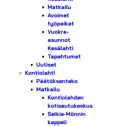
Matkailu
Avoimet
työpaikat
Vuokra-
asunnot
Kesälahti
Tapahtumat
Uutiset
Kontiolahti
Päätöksenteko
Matkailu
Kontiolahden
kotiseutukeskus
Selkie-Mönnin
kappeli