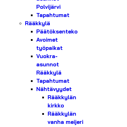
Polvijärvi
Tapahtumat
Rääkkylä
Päätöksenteko
Avoimet
työpaikat
Vuokra-
asunnot
Rääkkylä
Tapahtumat
Nähtävyydet
Rääkkylän
kirkko
Rääkkylän
vanha meijeri