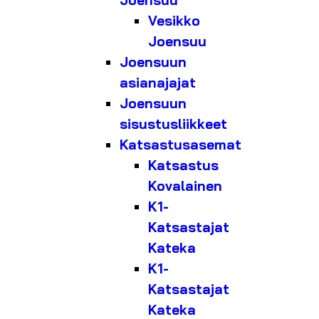
Joensuu
Vesikko
Joensuu
Joensuun
asianajajat
Joensuun
sisustusliikkeet
Katsastusasemat
Katsastus
Kovalainen
K1-
Katsastajat
Kateka
K1-
Katsastajat
Kateka