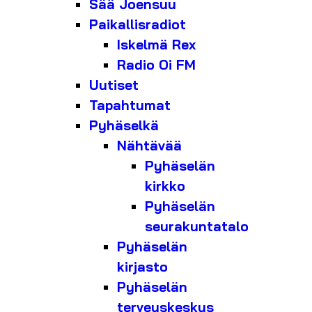
Sää Joensuu
Paikallisradiot
Iskelmä Rex
Radio Oi FM
Uutiset
Tapahtumat
Pyhäselkä
Nähtävää
Pyhäselän
kirkko
Pyhäselän
seurakuntatalo
Pyhäselän
kirjasto
Pyhäselän
terveyskeskus