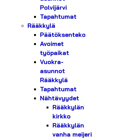
Polvijärvi
Tapahtumat
Rääkkylä
Päätöksenteko
Avoimet
työpaikat
Vuokra-
asunnot
Rääkkylä
Tapahtumat
Nähtävyydet
Rääkkylän
kirkko
Rääkkylän
vanha meijeri