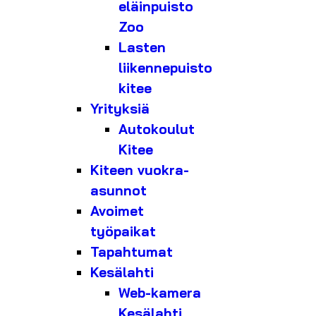
eläinpuisto
Zoo
Lasten
liikennepuisto
kitee
Yrityksiä
Autokoulut
Kitee
Kiteen vuokra-
asunnot
Avoimet
työpaikat
Tapahtumat
Kesälahti
Web-kamera
Kesälahti