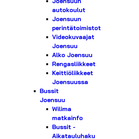
Joensuun
autokoulut
Joensuun
perintätoimistot
Videokuvaajat
Joensuu
Alko Joensuu
Rengasliikkeet
Keittiöliikkeet
Joensuussa
Bussit
Joensuu
Wilima
matkainfo
Bussit -
Aikatauluhaku