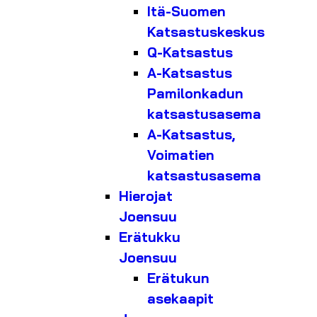
Itä-Suomen
Katsastuskeskus
Q-Katsastus
A-Katsastus
Pamilonkadun
katsastusasema
A-Katsastus,
Voimatien
katsastusasema
Hierojat
Joensuu
Erätukku
Joensuu
Erätukun
asekaapit