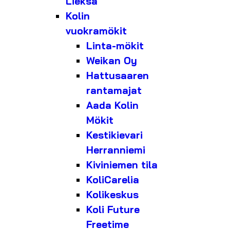
Lieksa
Kolin
vuokramökit
Linta-mökit
Weikan Oy
Hattusaaren
rantamajat
Aada Kolin
Mökit
Kestikievari
Herranniemi
Kiviniemen tila
KoliCarelia
Kolikeskus
Koli Future
Freetime