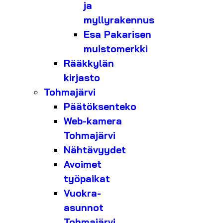
ja
myllyrakennus
Esa Pakarisen
muistomerkki
Rääkkylän
kirjasto
Tohmajärvi
Päätöksenteko
Web-kamera
Tohmajärvi
Nähtävyydet
Avoimet
työpaikat
Vuokra-
asunnot
Tohmajärvi