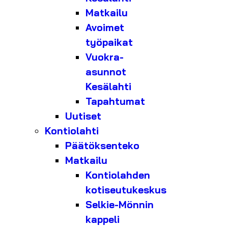
Matkailu
Avoimet
työpaikat
Vuokra-
asunnot
Kesälahti
Tapahtumat
Uutiset
Kontiolahti
Päätöksenteko
Matkailu
Kontiolahden
kotiseutukeskus
Selkie-Mönnin
kappeli