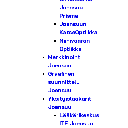
Joensuu
Prisma
Joensuun
KatseOptiikka
Niinivaaran
Optiikka
Markkinointi
Joensuu
Graafinen
suunnittelu
Joensuu
Yksityislääkärit
Joensuu
Lääkärikeskus
ITE Joensuu