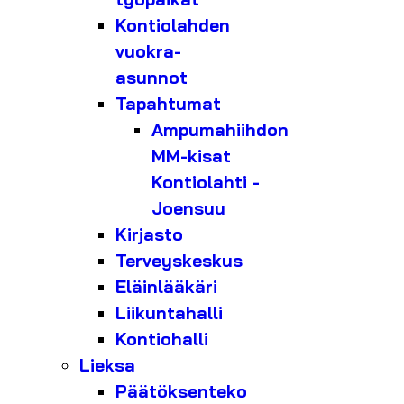
Kontiolahden
vuokra-
asunnot
Tapahtumat
Ampumahiihdon
MM-kisat
Kontiolahti -
Joensuu
Kirjasto
Terveyskeskus
Eläinlääkäri
Liikuntahalli
Kontiohalli
Lieksa
Päätöksenteko