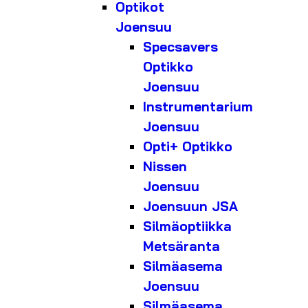
Optikot
Joensuu
Specsavers
Optikko
Joensuu
Instrumentarium
Joensuu
Opti+ Optikko
Nissen
Joensuu
Joensuun JSA
Silmäoptiikka
Metsäranta
Silmäasema
Joensuu
Silmäasema