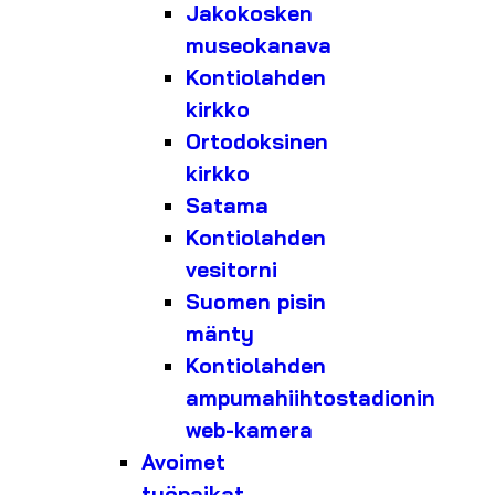
Jakokosken
museokanava
Kontiolahden
kirkko
Ortodoksinen
kirkko
Satama
Kontiolahden
vesitorni
Suomen pisin
mänty
Kontiolahden
ampumahiihtostadionin
web-kamera
Avoimet
työpaikat