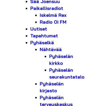
Sää Joensuu
Paikallisradiot
Iskelmä Rex
Radio Oi FM
Uutiset
Tapahtumat
Pyhäselkä
Nähtävää
Pyhäselän
kirkko
Pyhäselän
seurakuntatalo
Pyhäselän
kirjasto
Pyhäselän
terveyskeskus