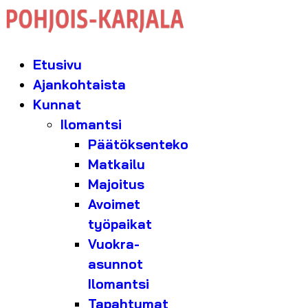
Etusivu
Ajankohtaista
Kunnat
Ilomantsi
Päätöksenteko
Matkailu
Majoitus
Avoimet
työpaikat
Vuokra-
asunnot
Ilomantsi
Tapahtumat