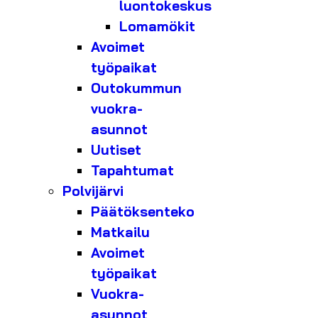
luontokeskus
Lomamökit
Avoimet
työpaikat
Outokummun
vuokra-
asunnot
Uutiset
Tapahtumat
Polvijärvi
Päätöksenteko
Matkailu
Avoimet
työpaikat
Vuokra-
asunnot