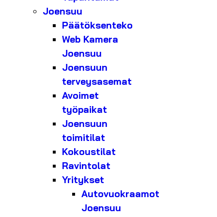
Joensuu
Päätöksenteko
Web Kamera
Joensuu
Joensuun
terveysasemat
Avoimet
työpaikat
Joensuun
toimitilat
Kokoustilat
Ravintolat
Yritykset
Autovuokraamot
Joensuu