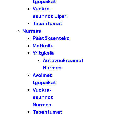
työpaikat
Vuokra-
asunnot Liperi
Tapahtumat
Nurmes
Päätöksenteko
Matkailu
Yrityksiä
Autovuokraamot
Nurmes
Avoimet
työpaikat
Vuokra-
asunnot
Nurmes
Tapahtumat