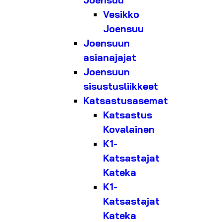
Joensuu
Vesikko
Joensuu
Joensuun
asianajajat
Joensuun
sisustusliikkeet
Katsastusasemat
Katsastus
Kovalainen
K1-
Katsastajat
Kateka
K1-
Katsastajat
Kateka