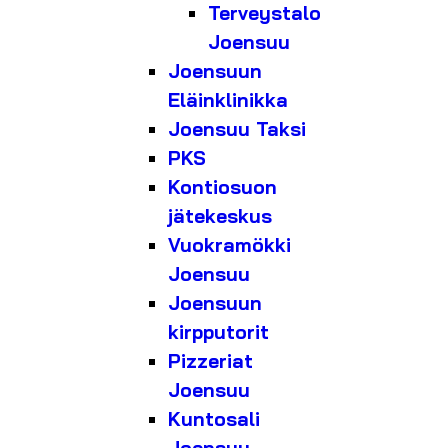
Terveystalo
Joensuu
Joensuun
Eläinklinikka
Joensuu Taksi
PKS
Kontiosuon
jätekeskus
Vuokramökki
Joensuu
Joensuun
kirpputorit
Pizzeriat
Joensuu
Kuntosali