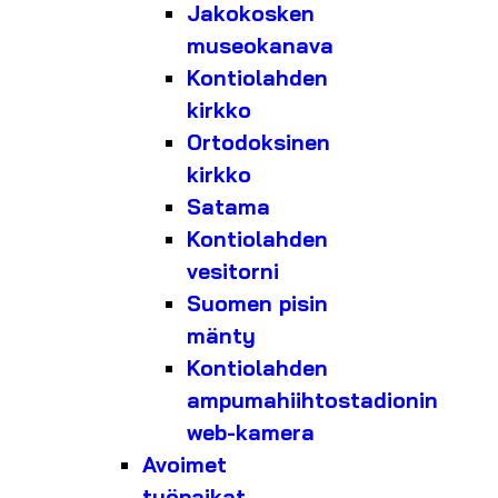
Jakokosken
museokanava
Kontiolahden
kirkko
Ortodoksinen
kirkko
Satama
Kontiolahden
vesitorni
Suomen pisin
mänty
Kontiolahden
ampumahiihtostadionin
web-kamera
Avoimet
työpaikat