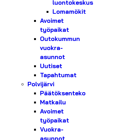
luontokeskus
Lomamökit
Avoimet
työpaikat
Outokummun
vuokra-
asunnot
Uutiset
Tapahtumat
Polvijärvi
Päätöksenteko
Matkailu
Avoimet
työpaikat
Vuokra-
asunnot