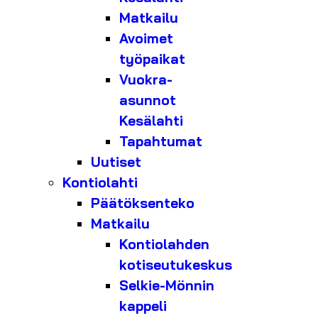
Matkailu
Avoimet
työpaikat
Vuokra-
asunnot
Kesälahti
Tapahtumat
Uutiset
Kontiolahti
Päätöksenteko
Matkailu
Kontiolahden
kotiseutukeskus
Selkie-Mönnin
kappeli