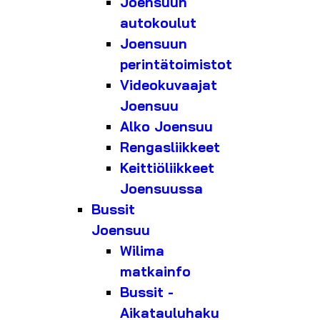
Joensuun
autokoulut
Joensuun
perintätoimistot
Videokuvaajat
Joensuu
Alko Joensuu
Rengasliikkeet
Keittiöliikkeet
Joensuussa
Bussit
Joensuu
Wilima
matkainfo
Bussit -
Aikatauluhaku