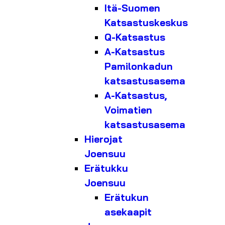
Itä-Suomen
Katsastuskeskus
Q-Katsastus
A-Katsastus
Pamilonkadun
katsastusasema
A-Katsastus,
Voimatien
katsastusasema
Hierojat
Joensuu
Erätukku
Joensuu
Erätukun
asekaapit