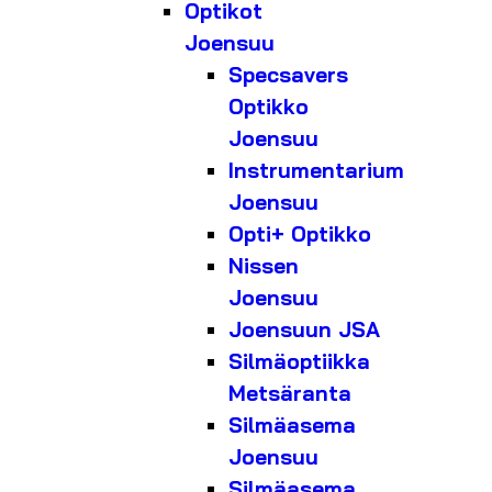
Optikot
Joensuu
Specsavers
Optikko
Joensuu
Instrumentarium
Joensuu
Opti+ Optikko
Nissen
Joensuu
Joensuun JSA
Silmäoptiikka
Metsäranta
Silmäasema
Joensuu
Silmäasema