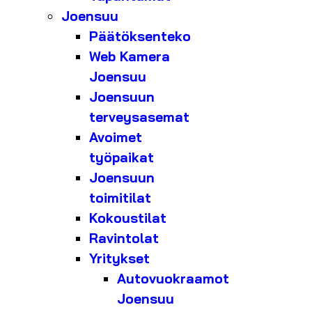
Joensuu
Päätöksenteko
Web Kamera
Joensuu
Joensuun
terveysasemat
Avoimet
työpaikat
Joensuun
toimitilat
Kokoustilat
Ravintolat
Yritykset
Autovuokraamot
Joensuu