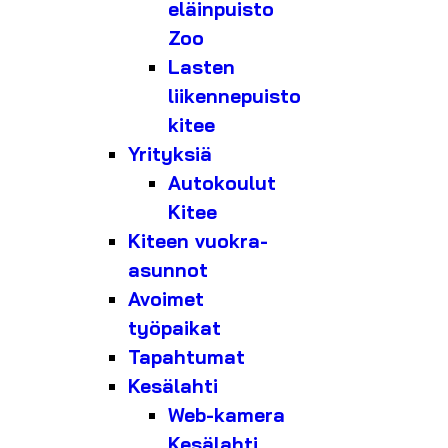
eläinpuisto
Zoo
Lasten
liikennepuisto
kitee
Yrityksiä
Autokoulut
Kitee
Kiteen vuokra-
asunnot
Avoimet
työpaikat
Tapahtumat
Kesälahti
Web-kamera
Kesälahti