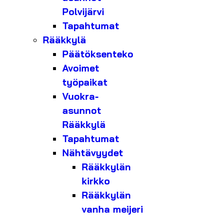
Polvijärvi
Tapahtumat
Rääkkylä
Päätöksenteko
Avoimet
työpaikat
Vuokra-
asunnot
Rääkkylä
Tapahtumat
Nähtävyydet
Rääkkylän
kirkko
Rääkkylän
vanha meijeri