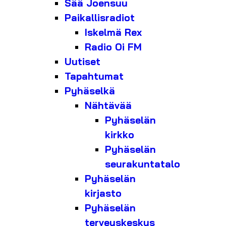
Sää Joensuu
Paikallisradiot
Iskelmä Rex
Radio Oi FM
Uutiset
Tapahtumat
Pyhäselkä
Nähtävää
Pyhäselän
kirkko
Pyhäselän
seurakuntatalo
Pyhäselän
kirjasto
Pyhäselän
terveyskeskus