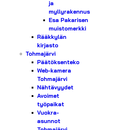
ja
myllyrakennus
Esa Pakarisen
muistomerkki
Rääkkylän
kirjasto
Tohmajärvi
Päätöksenteko
Web-kamera
Tohmajärvi
Nähtävyydet
Avoimet
työpaikat
Vuokra-
asunnot
Tohmajärvi