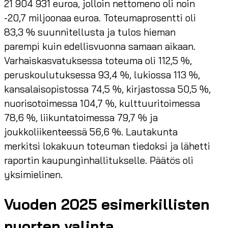
21 904 931 euroa, jolloin nettomeno oli noin
-20,7 miljoonaa euroa. Toteumaprosentti oli
83,3 % suunnitellusta ja tulos hieman
parempi kuin edellisvuonna samaan aikaan.
Varhaiskasvatuksessa toteuma oli 112,5 %,
peruskoulutuksessa 93,4 %, lukiossa 113 %,
kansalaisopistossa 74,5 %, kirjastossa 50,5 %,
nuorisotoimessa 104,7 %, kulttuuritoimessa
78,6 %, liikuntatoimessa 79,7 % ja
joukkoliikenteessä 56,6 %. Lautakunta
merkitsi lokakuun toteuman tiedoksi ja lähetti
raportin kaupunginhallitukselle. Päätös oli
yksimielinen.
Vuoden 2025 esimerkillisten
nuorten valinta