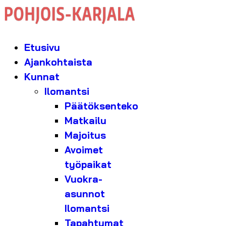
Etusivu
Ajankohtaista
Kunnat
Ilomantsi
Päätöksenteko
Matkailu
Majoitus
Avoimet
työpaikat
Vuokra-
asunnot
Ilomantsi
Tapahtumat