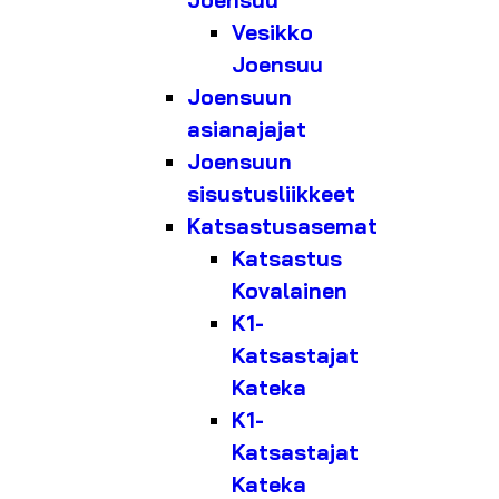
Joensuu
Vesikko
Joensuu
Joensuun
asianajajat
Joensuun
sisustusliikkeet
Katsastusasemat
Katsastus
Kovalainen
K1-
Katsastajat
Kateka
K1-
Katsastajat
Kateka