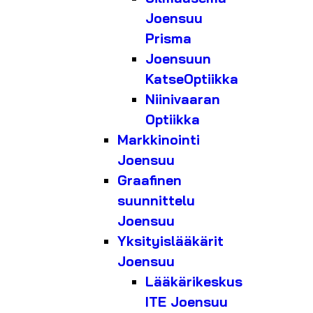
Joensuu
Prisma
Joensuun
KatseOptiikka
Niinivaaran
Optiikka
Markkinointi
Joensuu
Graafinen
suunnittelu
Joensuu
Yksityislääkärit
Joensuu
Lääkärikeskus
ITE Joensuu