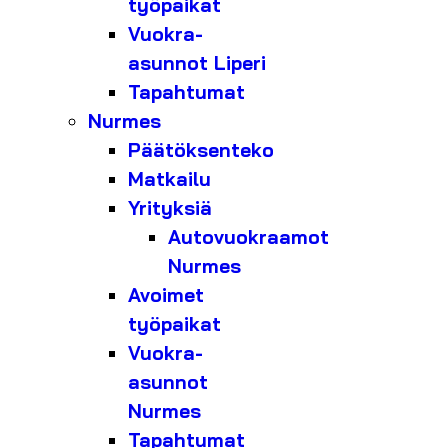
työpaikat
Vuokra-
asunnot Liperi
Tapahtumat
Nurmes
Päätöksenteko
Matkailu
Yrityksiä
Autovuokraamot
Nurmes
Avoimet
työpaikat
Vuokra-
asunnot
Nurmes
Tapahtumat