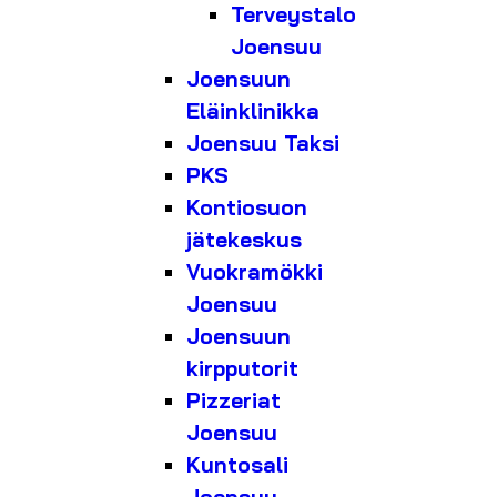
Terveystalo
Joensuu
Joensuun
Eläinklinikka
Joensuu Taksi
PKS
Kontiosuon
jätekeskus
Vuokramökki
Joensuu
Joensuun
kirpputorit
Pizzeriat
Joensuu
Kuntosali