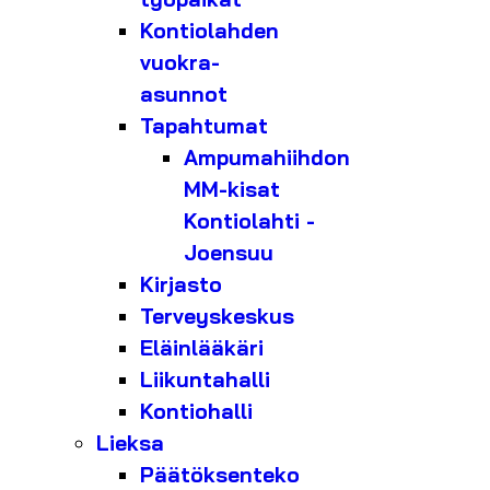
Kontiolahden
vuokra-
asunnot
Tapahtumat
Ampumahiihdon
MM-kisat
Kontiolahti -
Joensuu
Kirjasto
Terveyskeskus
Eläinlääkäri
Liikuntahalli
Kontiohalli
Lieksa
Päätöksenteko