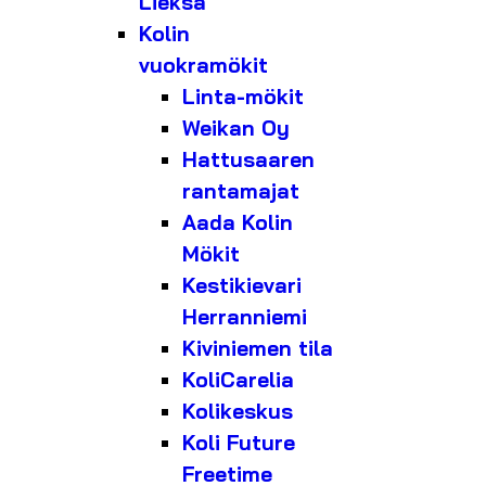
Lieksa
Kolin
vuokramökit
Linta-mökit
Weikan Oy
Hattusaaren
rantamajat
Aada Kolin
Mökit
Kestikievari
Herranniemi
Kiviniemen tila
KoliCarelia
Kolikeskus
Koli Future
Freetime