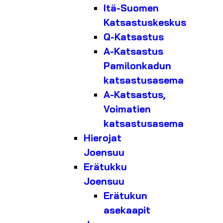
Itä-Suomen
Katsastuskeskus
Q-Katsastus
A-Katsastus
Pamilonkadun
katsastusasema
A-Katsastus,
Voimatien
katsastusasema
Hierojat
Joensuu
Erätukku
Joensuu
Erätukun
asekaapit