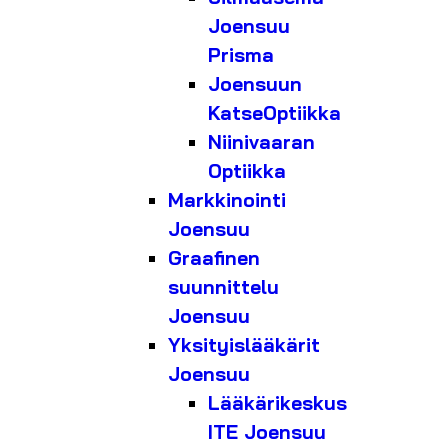
Joensuu
Prisma
Joensuun
KatseOptiikka
Niinivaaran
Optiikka
Markkinointi
Joensuu
Graafinen
suunnittelu
Joensuu
Yksityislääkärit
Joensuu
Lääkärikeskus
ITE Joensuu