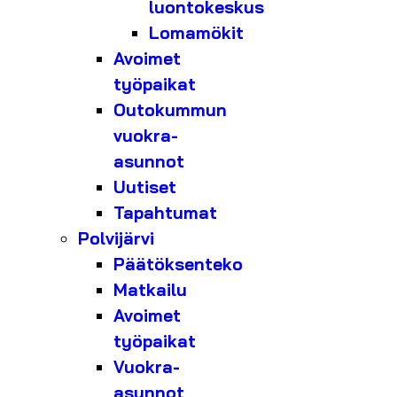
luontokeskus
Lomamökit
Avoimet
työpaikat
Outokummun
vuokra-
asunnot
Uutiset
Tapahtumat
Polvijärvi
Päätöksenteko
Matkailu
Avoimet
työpaikat
Vuokra-
asunnot