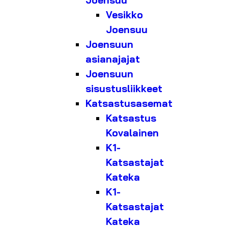
Joensuu
Vesikko
Joensuu
Joensuun
asianajajat
Joensuun
sisustusliikkeet
Katsastusasemat
Katsastus
Kovalainen
K1-
Katsastajat
Kateka
K1-
Katsastajat
Kateka