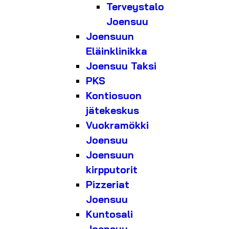
Terveystalo
Joensuu
Joensuun
Eläinklinikka
Joensuu Taksi
PKS
Kontiosuon
jätekeskus
Vuokramökki
Joensuu
Joensuun
kirpputorit
Pizzeriat
Joensuu
Kuntosali