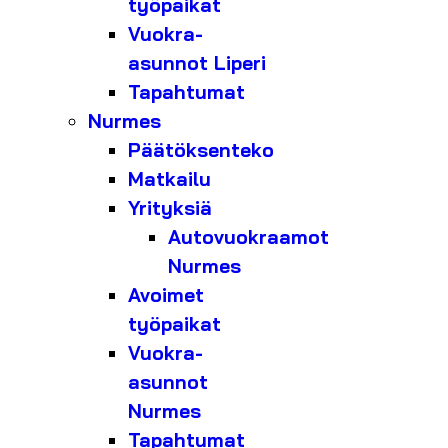
työpaikat
Vuokra-
asunnot Liperi
Tapahtumat
Nurmes
Päätöksenteko
Matkailu
Yrityksiä
Autovuokraamot
Nurmes
Avoimet
työpaikat
Vuokra-
asunnot
Nurmes
Tapahtumat