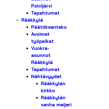
Polvijärvi
Tapahtumat
Rääkkylä
Päätöksenteko
Avoimet
työpaikat
Vuokra-
asunnot
Rääkkylä
Tapahtumat
Nähtävyydet
Rääkkylän
kirkko
Rääkkylän
vanha meijeri