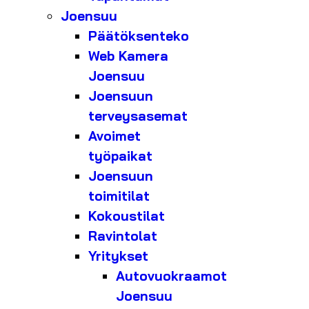
Joensuu
Päätöksenteko
Web Kamera
Joensuu
Joensuun
terveysasemat
Avoimet
työpaikat
Joensuun
toimitilat
Kokoustilat
Ravintolat
Yritykset
Autovuokraamot
Joensuu