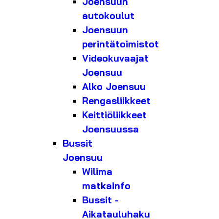
Joensuun
autokoulut
Joensuun
perintätoimistot
Videokuvaajat
Joensuu
Alko Joensuu
Rengasliikkeet
Keittiöliikkeet
Joensuussa
Bussit
Joensuu
Wilima
matkainfo
Bussit -
Aikatauluhaku