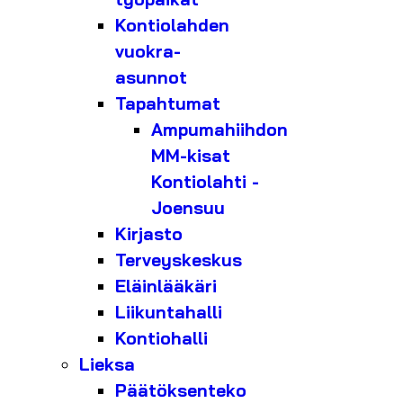
Kontiolahden
vuokra-
asunnot
Tapahtumat
Ampumahiihdon
MM-kisat
Kontiolahti -
Joensuu
Kirjasto
Terveyskeskus
Eläinlääkäri
Liikuntahalli
Kontiohalli
Lieksa
Päätöksenteko