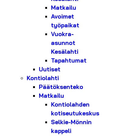
Matkailu
Avoimet
työpaikat
Vuokra-
asunnot
Kesälahti
Tapahtumat
Uutiset
Kontiolahti
Päätöksenteko
Matkailu
Kontiolahden
kotiseutukeskus
Selkie-Mönnin
kappeli