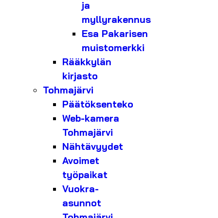
ja
myllyrakennus
Esa Pakarisen
muistomerkki
Rääkkylän
kirjasto
Tohmajärvi
Päätöksenteko
Web-kamera
Tohmajärvi
Nähtävyydet
Avoimet
työpaikat
Vuokra-
asunnot
Tohmajärvi