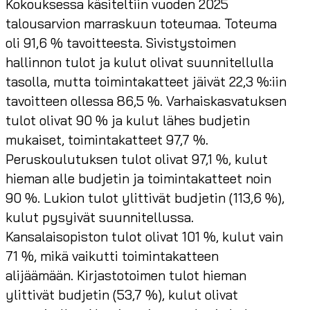
Kokouksessa käsiteltiin vuoden 2025
talousarvion marraskuun toteumaa. Toteuma
oli 91,6 % tavoitteesta. Sivistystoimen
hallinnon tulot ja kulut olivat suunnitellulla
tasolla, mutta toimintakatteet jäivät 22,3 %:iin
tavoitteen ollessa 86,5 %. Varhaiskasvatuksen
tulot olivat 90 % ja kulut lähes budjetin
mukaiset, toimintakatteet 97,7 %.
Peruskoulutuksen tulot olivat 97,1 %, kulut
hieman alle budjetin ja toimintakatteet noin
90 %. Lukion tulot ylittivät budjetin (113,6 %),
kulut pysyivät suunnitellussa.
Kansalaisopiston tulot olivat 101 %, kulut vain
71 %, mikä vaikutti toimintakatteen
alijäämään. Kirjastotoimen tulot hieman
ylittivät budjetin (53,7 %), kulut olivat