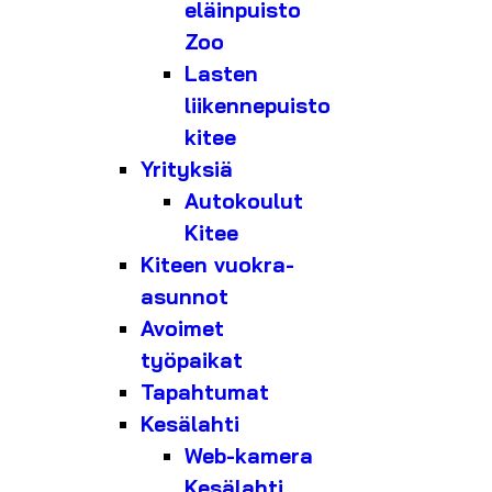
eläinpuisto
Zoo
Lasten
liikennepuisto
kitee
Yrityksiä
Autokoulut
Kitee
Kiteen vuokra-
asunnot
Avoimet
työpaikat
Tapahtumat
Kesälahti
Web-kamera
Kesälahti