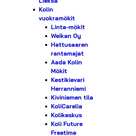
Lieksa
Kolin
vuokramökit
Linta-mökit
Weikan Oy
Hattusaaren
rantamajat
Aada Kolin
Mökit
Kestikievari
Herranniemi
Kiviniemen tila
KoliCarelia
Kolikeskus
Koli Future
Freetime