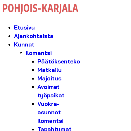
Etusivu
Ajankohtaista
Kunnat
Ilomantsi
Päätöksenteko
Matkailu
Majoitus
Avoimet
työpaikat
Vuokra-
asunnot
Ilomantsi
Tapahtumat