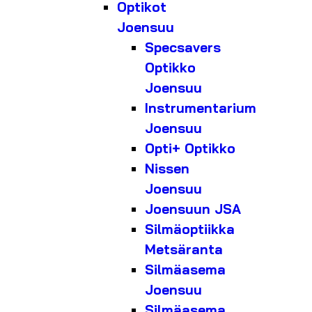
Optikot
Joensuu
Specsavers
Optikko
Joensuu
Instrumentarium
Joensuu
Opti+ Optikko
Nissen
Joensuu
Joensuun JSA
Silmäoptiikka
Metsäranta
Silmäasema
Joensuu
Silmäasema