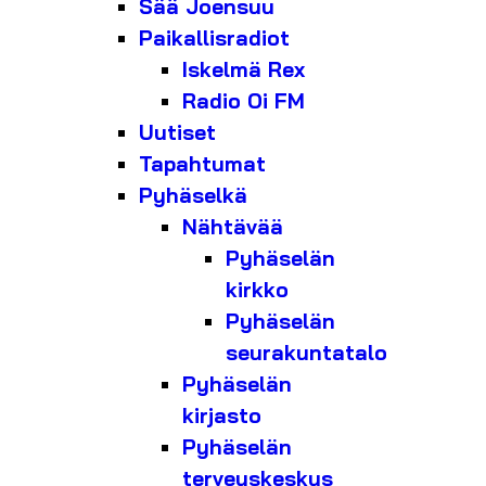
Sää Joensuu
Paikallisradiot
Iskelmä Rex
Radio Oi FM
Uutiset
Tapahtumat
Pyhäselkä
Nähtävää
Pyhäselän
kirkko
Pyhäselän
seurakuntatalo
Pyhäselän
kirjasto
Pyhäselän
terveyskeskus