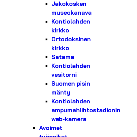
Jakokosken
museokanava
Kontiolahden
kirkko
Ortodoksinen
kirkko
Satama
Kontiolahden
vesitorni
Suomen pisin
mänty
Kontiolahden
ampumahiihtostadionin
web-kamera
Avoimet
työpaikat