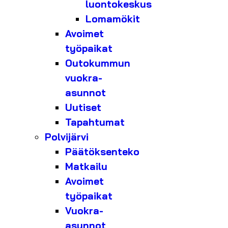
luontokeskus
Lomamökit
Avoimet
työpaikat
Outokummun
vuokra-
asunnot
Uutiset
Tapahtumat
Polvijärvi
Päätöksenteko
Matkailu
Avoimet
työpaikat
Vuokra-
asunnot