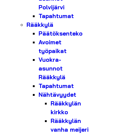
Polvijärvi
Tapahtumat
Rääkkylä
Päätöksenteko
Avoimet
työpaikat
Vuokra-
asunnot
Rääkkylä
Tapahtumat
Nähtävyydet
Rääkkylän
kirkko
Rääkkylän
vanha meijeri