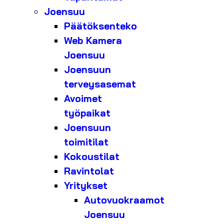
Joensuu
Päätöksenteko
Web Kamera
Joensuu
Joensuun
terveysasemat
Avoimet
työpaikat
Joensuun
toimitilat
Kokoustilat
Ravintolat
Yritykset
Autovuokraamot
Joensuu