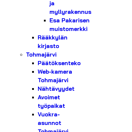
ja
myllyrakennus
Esa Pakarisen
muistomerkki
Rääkkylän
kirjasto
Tohmajärvi
Päätöksenteko
Web-kamera
Tohmajärvi
Nähtävyydet
Avoimet
työpaikat
Vuokra-
asunnot
Tohmajärvi