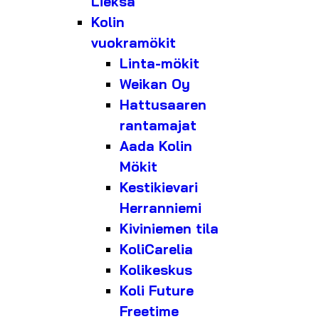
Lieksa
Kolin
vuokramökit
Linta-mökit
Weikan Oy
Hattusaaren
rantamajat
Aada Kolin
Mökit
Kestikievari
Herranniemi
Kiviniemen tila
KoliCarelia
Kolikeskus
Koli Future
Freetime