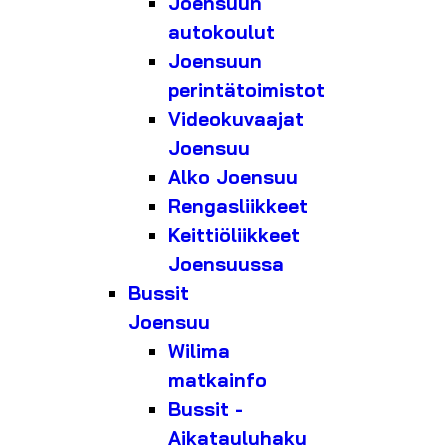
Joensuun
autokoulut
Joensuun
perintätoimistot
Videokuvaajat
Joensuu
Alko Joensuu
Rengasliikkeet
Keittiöliikkeet
Joensuussa
Bussit
Joensuu
Wilima
matkainfo
Bussit -
Aikatauluhaku