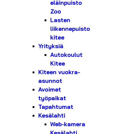
eläinpuisto
Zoo
Lasten
liikennepuisto
kitee
Yrityksiä
Autokoulut
Kitee
Kiteen vuokra-
asunnot
Avoimet
työpaikat
Tapahtumat
Kesälahti
Web-kamera
Kesälahti