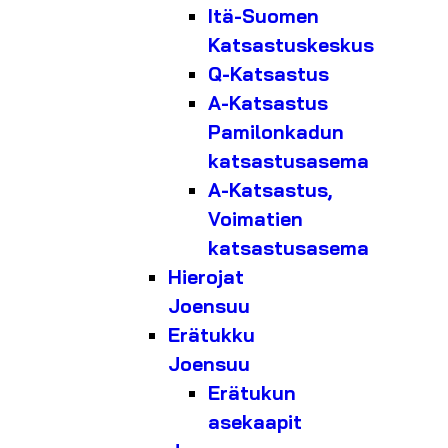
Itä-Suomen
Katsastuskeskus
Q-Katsastus
A-Katsastus
Pamilonkadun
katsastusasema
A-Katsastus,
Voimatien
katsastusasema
Hierojat
Joensuu
Erätukku
Joensuu
Erätukun
asekaapit