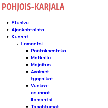
Etusivu
Ajankohtaista
Kunnat
Ilomantsi
Päätöksenteko
Matkailu
Majoitus
Avoimet
työpaikat
Vuokra-
asunnot
Ilomantsi
Tapahtumat