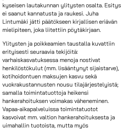
kyseisen lautakunnan ylitysten osalta. Esitys
ei saanut kannatusta ja raukesi. Juha
Lintumäki jätti päätökseen kirjallisen eriävän
mielipiteen, joka liitettiin pöytäkirjaan.
Ylitysten ja poikkeamien taustalla kuvattiin
erityisesti seuraavia tekijöitä:
varhaiskasvatuksessa menoja nostivat
henkilöstökulut (mm. lisääntynyt sijaistarve),
kotihoidontuen maksujen kasvu sekä
vuokrakustannusten nousu tilajärjestelyistä;
samalla toimintatuottoja heikensi
hankerahoituksen voimakas väheneminen.
Vapaa-aikapalveluissa toimintatuotot
kasvoivat mm. valtion hankerahoituksesta ja
uimahallin tuotoista, mutta myös