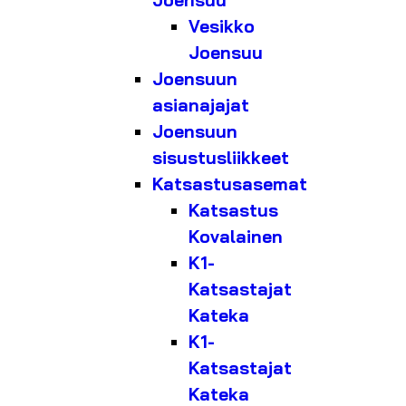
Joensuu
Vesikko
Joensuu
Joensuun
asianajajat
Joensuun
sisustusliikkeet
Katsastusasemat
Katsastus
Kovalainen
K1-
Katsastajat
Kateka
K1-
Katsastajat
Kateka