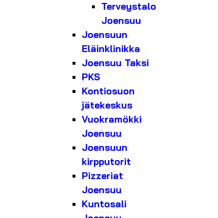
Terveystalo
Joensuu
Joensuun
Eläinklinikka
Joensuu Taksi
PKS
Kontiosuon
jätekeskus
Vuokramökki
Joensuu
Joensuun
kirpputorit
Pizzeriat
Joensuu
Kuntosali