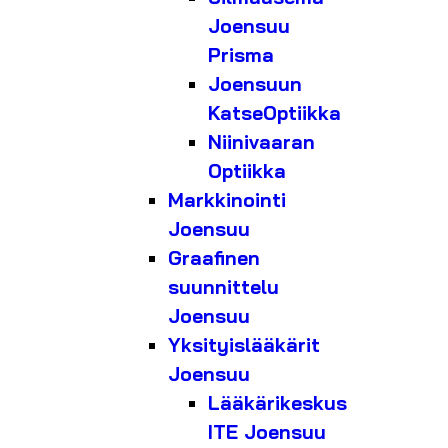
Joensuu
Prisma
Joensuun
KatseOptiikka
Niinivaaran
Optiikka
Markkinointi
Joensuu
Graafinen
suunnittelu
Joensuu
Yksityislääkärit
Joensuu
Lääkärikeskus
ITE Joensuu