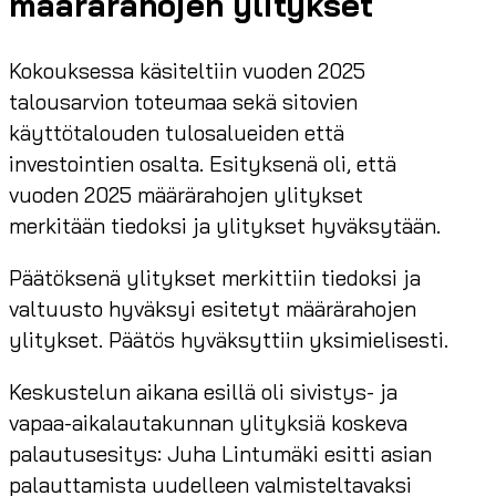
määrärahojen ylitykset
Kokouksessa käsiteltiin vuoden 2025
talousarvion toteumaa sekä sitovien
käyttötalouden tulosalueiden että
investointien osalta. Esityksenä oli, että
vuoden 2025 määrärahojen ylitykset
merkitään tiedoksi ja ylitykset hyväksytään.
Päätöksenä ylitykset merkittiin tiedoksi ja
valtuusto hyväksyi esitetyt määrärahojen
ylitykset. Päätös hyväksyttiin yksimielisesti.
Keskustelun aikana esillä oli sivistys- ja
vapaa-aikalautakunnan ylityksiä koskeva
palautusesitys: Juha Lintumäki esitti asian
palauttamista uudelleen valmisteltavaksi