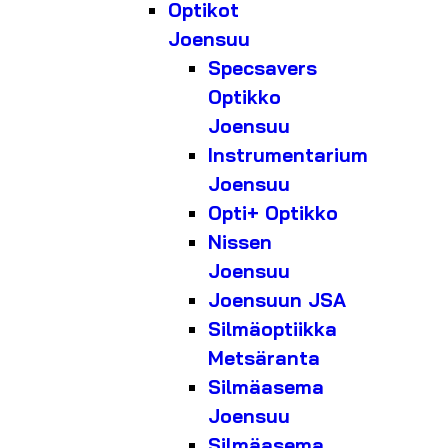
Optikot
Joensuu
Specsavers
Optikko
Joensuu
Instrumentarium
Joensuu
Opti+ Optikko
Nissen
Joensuu
Joensuun JSA
Silmäoptiikka
Metsäranta
Silmäasema
Joensuu
Silmäasema