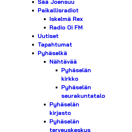
Sää Joensuu
Paikallisradiot
Iskelmä Rex
Radio Oi FM
Uutiset
Tapahtumat
Pyhäselkä
Nähtävää
Pyhäselän
kirkko
Pyhäselän
seurakuntatalo
Pyhäselän
kirjasto
Pyhäselän
terveyskeskus