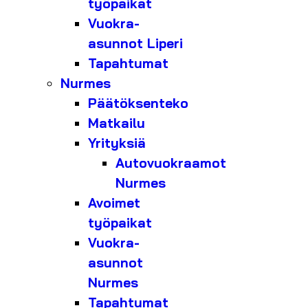
työpaikat
Vuokra-
asunnot Liperi
Tapahtumat
Nurmes
Päätöksenteko
Matkailu
Yrityksiä
Autovuokraamot
Nurmes
Avoimet
työpaikat
Vuokra-
asunnot
Nurmes
Tapahtumat