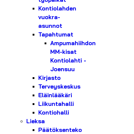
Kontiolahden
vuokra-
asunnot
Tapahtumat
Ampumahiihdon
MM-kisat
Kontiolahti -
Joensuu
Kirjasto
Terveyskeskus
Eläinlääkäri
Liikuntahalli
Kontiohalli
Lieksa
Päätöksenteko