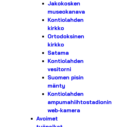
Jakokosken
museokanava
Kontiolahden
kirkko
Ortodoksinen
kirkko
Satama
Kontiolahden
vesitorni
Suomen pisin
mänty
Kontiolahden
ampumahiihtostadionin
web-kamera
Avoimet
työpaikat