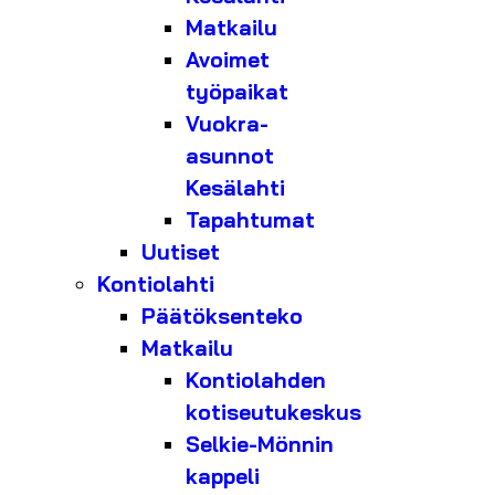
Matkailu
Avoimet
työpaikat
Vuokra-
asunnot
Kesälahti
Tapahtumat
Uutiset
Kontiolahti
Päätöksenteko
Matkailu
Kontiolahden
kotiseutukeskus
Selkie-Mönnin
kappeli