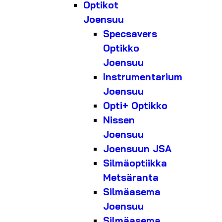
Optikot
Joensuu
Specsavers
Optikko
Joensuu
Instrumentarium
Joensuu
Opti+ Optikko
Nissen
Joensuu
Joensuun JSA
Silmäoptiikka
Metsäranta
Silmäasema
Joensuu
Silmäasema