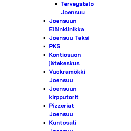
Terveystalo
Joensuu
Joensuun
Eläinklinikka
Joensuu Taksi
PKS
Kontiosuon
jätekeskus
Vuokramökki
Joensuu
Joensuun
kirpputorit
Pizzeriat
Joensuu
Kuntosali