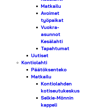
Matkailu
Avoimet
työpaikat
Vuokra-
asunnot
Kesälahti
Tapahtumat
Uutiset
Kontiolahti
Päätöksenteko
Matkailu
Kontiolahden
kotiseutukeskus
Selkie-Mönnin
kappeli