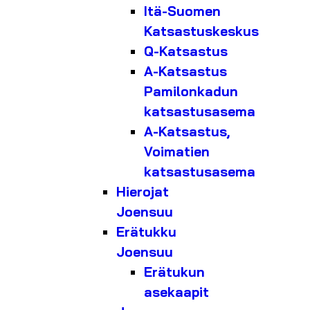
Itä-Suomen
Katsastuskeskus
Q-Katsastus
A-Katsastus
Pamilonkadun
katsastusasema
A-Katsastus,
Voimatien
katsastusasema
Hierojat
Joensuu
Erätukku
Joensuu
Erätukun
asekaapit