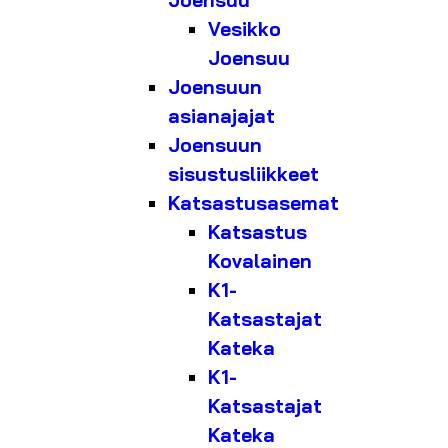
Joensuu
Vesikko
Joensuu
Joensuun
asianajajat
Joensuun
sisustusliikkeet
Katsastusasemat
Katsastus
Kovalainen
K1-
Katsastajat
Kateka
K1-
Katsastajat
Kateka