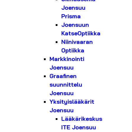
Joensuu
Prisma
Joensuun
KatseOptiikka
Niinivaaran
Optiikka
Markkinointi
Joensuu
Graafinen
suunnittelu
Joensuu
Yksityislääkärit
Joensuu
Lääkärikeskus
ITE Joensuu