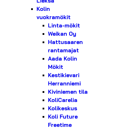
Lieksa
Kolin
vuokramökit
Linta-mökit
Weikan Oy
Hattusaaren
rantamajat
Aada Kolin
Mökit
Kestikievari
Herranniemi
Kiviniemen tila
KoliCarelia
Kolikeskus
Koli Future
Freetime