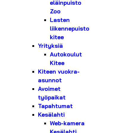
eläinpuisto
Zoo
Lasten
liikennepuisto
kitee
Yrityksiä
Autokoulut
Kitee
Kiteen vuokra-
asunnot
Avoimet
työpaikat
Tapahtumat
Kesälahti
Web-kamera
Kesälahti