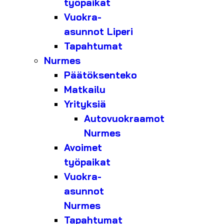
työpaikat
Vuokra-
asunnot Liperi
Tapahtumat
Nurmes
Päätöksenteko
Matkailu
Yrityksiä
Autovuokraamot
Nurmes
Avoimet
työpaikat
Vuokra-
asunnot
Nurmes
Tapahtumat