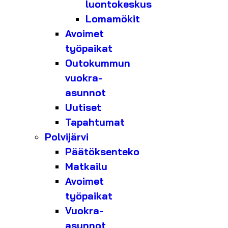
luontokeskus
Lomamökit
Avoimet
työpaikat
Outokummun
vuokra-
asunnot
Uutiset
Tapahtumat
Polvijärvi
Päätöksenteko
Matkailu
Avoimet
työpaikat
Vuokra-
asunnot