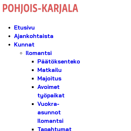
Etusivu
Ajankohtaista
Kunnat
Ilomantsi
Päätöksenteko
Matkailu
Majoitus
Avoimet
työpaikat
Vuokra-
asunnot
Ilomantsi
Tapahtumat