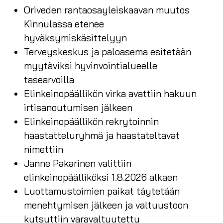
Oriveden rantaosayleiskaavan muutos
Kinnulassa etenee
hyväksymiskäsittelyyn
Terveyskeskus ja paloasema esitetään
myytäviksi hyvinvointialueelle
tasearvoilla
Elinkeinopäällikön virka avattiin hakuun
irtisanoutumisen jälkeen
Elinkeinopäällikön rekrytoinnin
haastatteluryhmä ja haastateltavat
nimettiin
Janne Pakarinen valittiin
elinkeinopäälliköksi 1.8.2026 alkaen
Luottamustoimien paikat täytetään
menehtymisen jälkeen ja valtuustoon
kutsuttiin varavaltuutettu