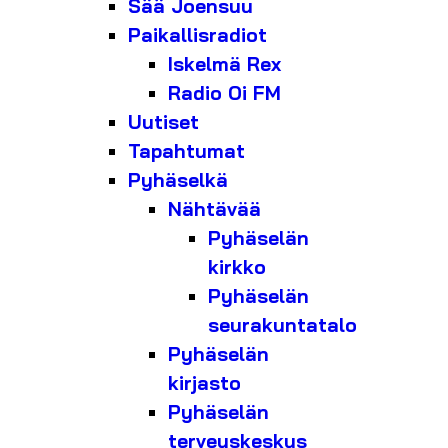
Sää Joensuu
Paikallisradiot
Iskelmä Rex
Radio Oi FM
Uutiset
Tapahtumat
Pyhäselkä
Nähtävää
Pyhäselän
kirkko
Pyhäselän
seurakuntatalo
Pyhäselän
kirjasto
Pyhäselän
terveyskeskus