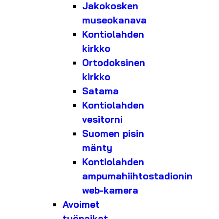
Jakokosken
museokanava
Kontiolahden
kirkko
Ortodoksinen
kirkko
Satama
Kontiolahden
vesitorni
Suomen pisin
mänty
Kontiolahden
ampumahiihtostadionin
web-kamera
Avoimet
työpaikat