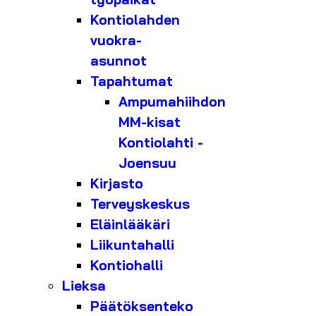
Kontiolahden
vuokra-
asunnot
Tapahtumat
Ampumahiihdon
MM-kisat
Kontiolahti -
Joensuu
Kirjasto
Terveyskeskus
Eläinlääkäri
Liikuntahalli
Kontiohalli
Lieksa
Päätöksenteko