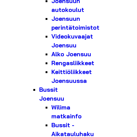
Joensuun
autokoulut
Joensuun
perintätoimistot
Videokuvaajat
Joensuu
Alko Joensuu
Rengasliikkeet
Keittiöliikkeet
Joensuussa
Bussit
Joensuu
Wilima
matkainfo
Bussit -
Aikatauluhaku