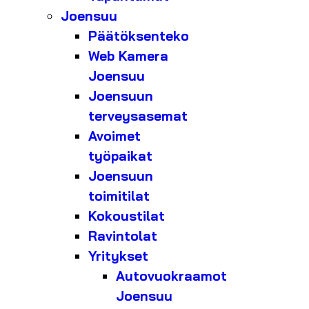
Joensuu
Päätöksenteko
Web Kamera
Joensuu
Joensuun
terveysasemat
Avoimet
työpaikat
Joensuun
toimitilat
Kokoustilat
Ravintolat
Yritykset
Autovuokraamot
Joensuu