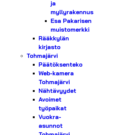
ja
myllyrakennus
Esa Pakarisen
muistomerkki
Rääkkylän
kirjasto
Tohmajärvi
Päätöksenteko
Web-kamera
Tohmajärvi
Nähtävyydet
Avoimet
työpaikat
Vuokra-
asunnot
Tohmajärvi