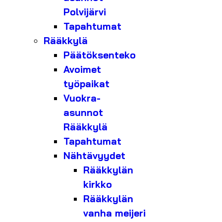
Polvijärvi
Tapahtumat
Rääkkylä
Päätöksenteko
Avoimet
työpaikat
Vuokra-
asunnot
Rääkkylä
Tapahtumat
Nähtävyydet
Rääkkylän
kirkko
Rääkkylän
vanha meijeri