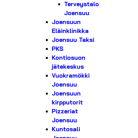
Terveystalo
Joensuu
Joensuun
Eläinklinikka
Joensuu Taksi
PKS
Kontiosuon
jätekeskus
Vuokramökki
Joensuu
Joensuun
kirpputorit
Pizzeriat
Joensuu
Kuntosali