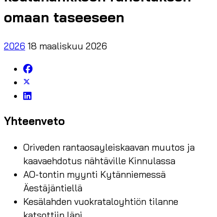
omaan taseeseen
2026
18 maaliskuu 2026
Yhteenveto
Oriveden rantaosayleiskaavan muutos ja
kaavaehdotus nähtäville Kinnulassa
AO-tontin myynti Kytänniemessä
Äestäjäntiellä
Kesälahden vuokrataloyhtiön tilanne
katsottiin läpi