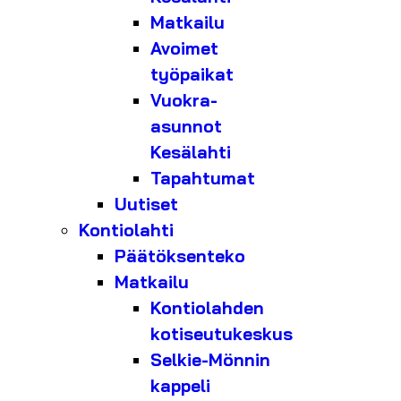
Matkailu
Avoimet
työpaikat
Vuokra-
asunnot
Kesälahti
Tapahtumat
Uutiset
Kontiolahti
Päätöksenteko
Matkailu
Kontiolahden
kotiseutukeskus
Selkie-Mönnin
kappeli