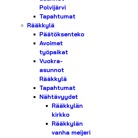
Polvijärvi
Tapahtumat
Rääkkylä
Päätöksenteko
Avoimet
työpaikat
Vuokra-
asunnot
Rääkkylä
Tapahtumat
Nähtävyydet
Rääkkylän
kirkko
Rääkkylän
vanha meijeri