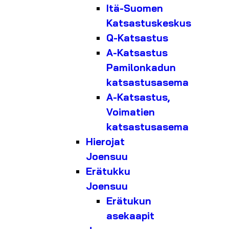
Itä-Suomen
Katsastuskeskus
Q-Katsastus
A-Katsastus
Pamilonkadun
katsastusasema
A-Katsastus,
Voimatien
katsastusasema
Hierojat
Joensuu
Erätukku
Joensuu
Erätukun
asekaapit