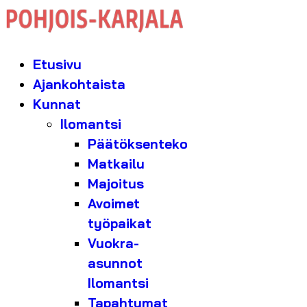
Etusivu
Ajankohtaista
Kunnat
Ilomantsi
Päätöksenteko
Matkailu
Majoitus
Avoimet
työpaikat
Vuokra-
asunnot
Ilomantsi
Tapahtumat