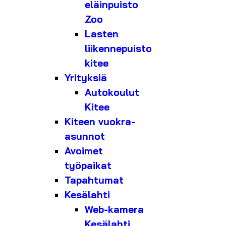
eläinpuisto
Zoo
Lasten
liikennepuisto
kitee
Yrityksiä
Autokoulut
Kitee
Kiteen vuokra-
asunnot
Avoimet
työpaikat
Tapahtumat
Kesälahti
Web-kamera
Kesälahti