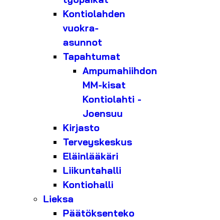
Kontiolahden
vuokra-
asunnot
Tapahtumat
Ampumahiihdon
MM-kisat
Kontiolahti -
Joensuu
Kirjasto
Terveyskeskus
Eläinlääkäri
Liikuntahalli
Kontiohalli
Lieksa
Päätöksenteko