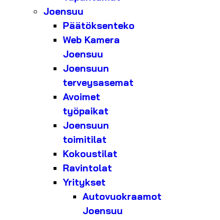
Joensuu
Päätöksenteko
Web Kamera
Joensuu
Joensuun
terveysasemat
Avoimet
työpaikat
Joensuun
toimitilat
Kokoustilat
Ravintolat
Yritykset
Autovuokraamot
Joensuu