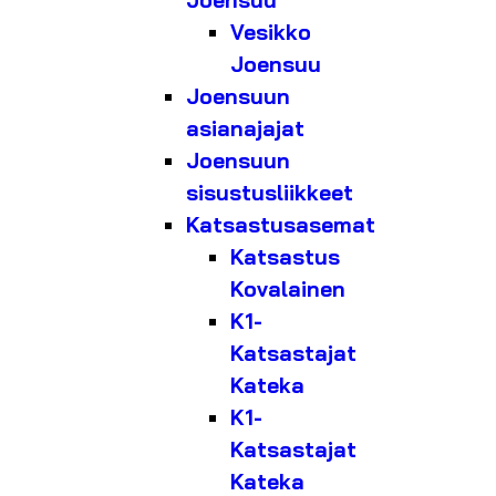
Joensuu
Vesikko
Joensuu
Joensuun
asianajajat
Joensuun
sisustusliikkeet
Katsastusasemat
Katsastus
Kovalainen
K1-
Katsastajat
Kateka
K1-
Katsastajat
Kateka