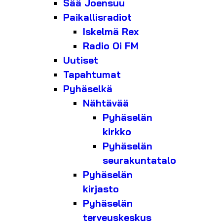
Sää Joensuu
Paikallisradiot
Iskelmä Rex
Radio Oi FM
Uutiset
Tapahtumat
Pyhäselkä
Nähtävää
Pyhäselän
kirkko
Pyhäselän
seurakuntatalo
Pyhäselän
kirjasto
Pyhäselän
terveyskeskus