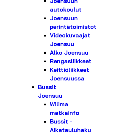
Joensuun
autokoulut
Joensuun
perintätoimistot
Videokuvaajat
Joensuu
Alko Joensuu
Rengasliikkeet
Keittiöliikkeet
Joensuussa
Bussit
Joensuu
Wilima
matkainfo
Bussit -
Aikatauluhaku