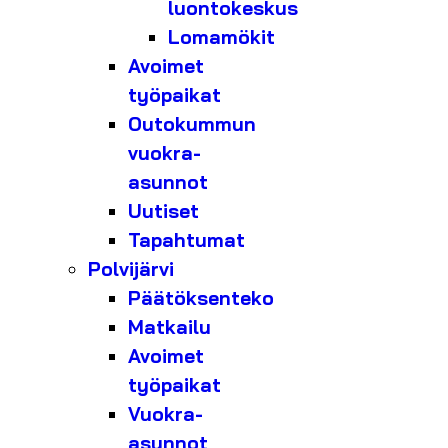
luontokeskus
Lomamökit
Avoimet
työpaikat
Outokummun
vuokra-
asunnot
Uutiset
Tapahtumat
Polvijärvi
Päätöksenteko
Matkailu
Avoimet
työpaikat
Vuokra-
asunnot