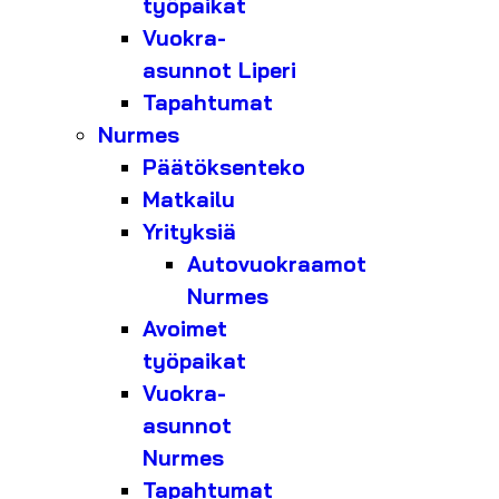
työpaikat
Vuokra-
asunnot Liperi
Tapahtumat
Nurmes
Päätöksenteko
Matkailu
Yrityksiä
Autovuokraamot
Nurmes
Avoimet
työpaikat
Vuokra-
asunnot
Nurmes
Tapahtumat