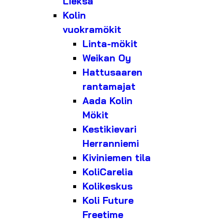
Lieksa
Kolin
vuokramökit
Linta-mökit
Weikan Oy
Hattusaaren
rantamajat
Aada Kolin
Mökit
Kestikievari
Herranniemi
Kiviniemen tila
KoliCarelia
Kolikeskus
Koli Future
Freetime