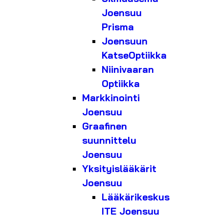
Joensuu
Prisma
Joensuun
KatseOptiikka
Niinivaaran
Optiikka
Markkinointi
Joensuu
Graafinen
suunnittelu
Joensuu
Yksityislääkärit
Joensuu
Lääkärikeskus
ITE Joensuu