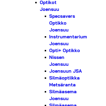
Optikot
Joensuu
Specsavers
Optikko
Joensuu
Instrumentarium
Joensuu
Opti+ Optikko
Nissen
Joensuu
Joensuun JSA
Silmäoptiikka
Metsäranta
Silmäasema
Joensuu
Silmäasema