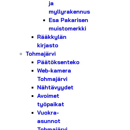
ja
myllyrakennus
Esa Pakarisen
muistomerkki
Rääkkylän
kirjasto
Tohmajärvi
Päätöksenteko
Web-kamera
Tohmajärvi
Nähtävyydet
Avoimet
työpaikat
Vuokra-
asunnot
Tohmajärvi