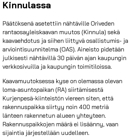
Kinnulassa
Päätöksenä asetettiin nähtäville Oriveden
rantaosayleiskaavan muutos (Kinnula) sekä
kaavaehdotus ja siihen liittyvä osallistumis- ja
arviointisuunnitelma (OAS). Aineisto pidetään
julkisesti nähtävillä 30 päivän ajan kaupungin
verkkosivuilla ja kaupungin toimitiloissa.
Kaavamuutoksessa kyse on olemassa olevan
loma-asuntopaikan (RA) siirtämisestä
Kurjenpesä-kiinteistön viereen siten, että
rakennuspaikka siirtyy noin 400 metriä
länteen rakennetun alueen yhteyteen.
Rakennuspaikkojen määrä ei lisäänny, vaan
sijaintia järjestellään uudelleen.