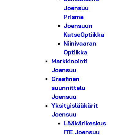
Joensuu
Prisma
Joensuun
KatseOptiikka
Niinivaaran
Optiikka
Markkinointi
Joensuu
Graafinen
suunnittelu
Joensuu
Yksityislääkärit
Joensuu
Lääkärikeskus
ITE Joensuu