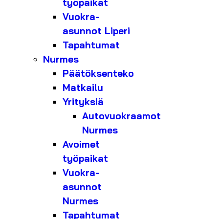
työpaikat
Vuokra-
asunnot Liperi
Tapahtumat
Nurmes
Päätöksenteko
Matkailu
Yrityksiä
Autovuokraamot
Nurmes
Avoimet
työpaikat
Vuokra-
asunnot
Nurmes
Tapahtumat