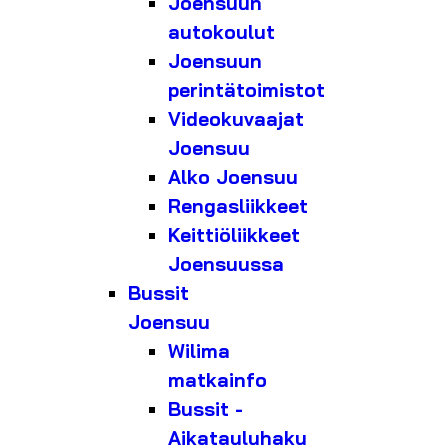
Joensuun
autokoulut
Joensuun
perintätoimistot
Videokuvaajat
Joensuu
Alko Joensuu
Rengasliikkeet
Keittiöliikkeet
Joensuussa
Bussit
Joensuu
Wilima
matkainfo
Bussit -
Aikatauluhaku