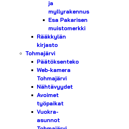
ja
myllyrakennus
Esa Pakarisen
muistomerkki
Rääkkylän
kirjasto
Tohmajärvi
Päätöksenteko
Web-kamera
Tohmajärvi
Nähtävyydet
Avoimet
työpaikat
Vuokra-
asunnot
Tohmajärvi