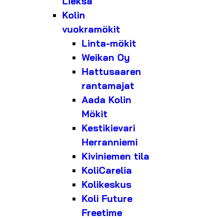
Lieksa
Kolin
vuokramökit
Linta-mökit
Weikan Oy
Hattusaaren
rantamajat
Aada Kolin
Mökit
Kestikievari
Herranniemi
Kiviniemen tila
KoliCarelia
Kolikeskus
Koli Future
Freetime