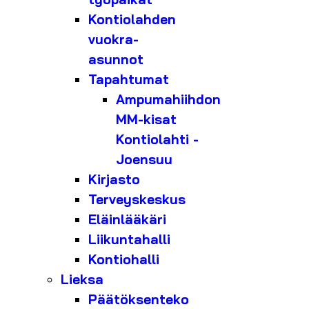
Kontiolahden
vuokra-
asunnot
Tapahtumat
Ampumahiihdon
MM-kisat
Kontiolahti -
Joensuu
Kirjasto
Terveyskeskus
Eläinlääkäri
Liikuntahalli
Kontiohalli
Lieksa
Päätöksenteko