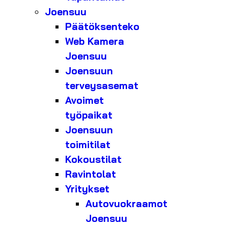
Joensuu
Päätöksenteko
Web Kamera
Joensuu
Joensuun
terveysasemat
Avoimet
työpaikat
Joensuun
toimitilat
Kokoustilat
Ravintolat
Yritykset
Autovuokraamot
Joensuu