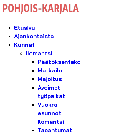
Etusivu
Ajankohtaista
Kunnat
Ilomantsi
Päätöksenteko
Matkailu
Majoitus
Avoimet
työpaikat
Vuokra-
asunnot
Ilomantsi
Tapahtumat