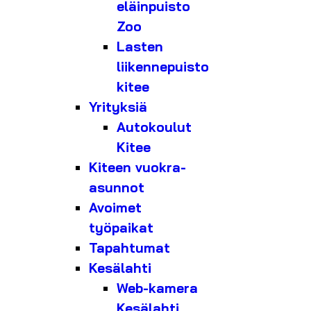
eläinpuisto
Zoo
Lasten
liikennepuisto
kitee
Yrityksiä
Autokoulut
Kitee
Kiteen vuokra-
asunnot
Avoimet
työpaikat
Tapahtumat
Kesälahti
Web-kamera
Kesälahti