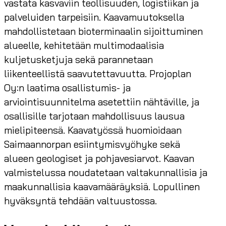
vastata kasvaviin teollisuuden, logistiikan ja
palveluiden tarpeisiin. Kaavamuutoksella
mahdollistetaan bioterminaalin sijoittuminen
alueelle, kehitetään multimodaalisia
kuljetusketjuja sekä parannetaan
liikenteellistä saavutettavuutta. Projoplan
Oy:n laatima osallistumis- ja
arviointisuunnitelma asetettiin nähtäville, ja
osallisille tarjotaan mahdollisuus lausua
mielipiteensä. Kaavatyössä huomioidaan
Saimaannorpan esiintymisvyöhyke sekä
alueen geologiset ja pohjavesiarvot. Kaavan
valmistelussa noudatetaan valtakunnallisia ja
maakunnallisia kaavamääräyksiä. Lopullinen
hyväksyntä tehdään valtuustossa.