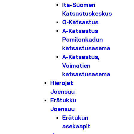
Itä-Suomen
Katsastuskeskus
Q-Katsastus
A-Katsastus
Pamilonkadun
katsastusasema
A-Katsastus,
Voimatien
katsastusasema
Hierojat
Joensuu
Erätukku
Joensuu
Erätukun
asekaapit