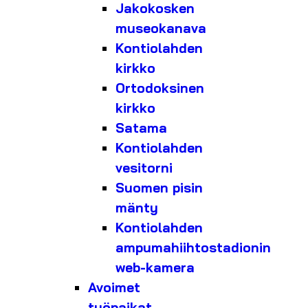
Jakokosken
museokanava
Kontiolahden
kirkko
Ortodoksinen
kirkko
Satama
Kontiolahden
vesitorni
Suomen pisin
mänty
Kontiolahden
ampumahiihtostadionin
web-kamera
Avoimet
työpaikat