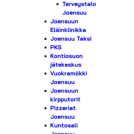
Terveystalo
Joensuu
Joensuun
Eläinklinikka
Joensuu Taksi
PKS
Kontiosuon
jätekeskus
Vuokramökki
Joensuu
Joensuun
kirpputorit
Pizzeriat
Joensuu
Kuntosali