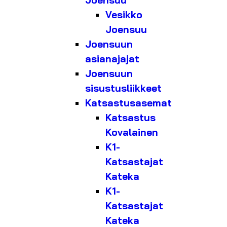
Joensuu
Vesikko
Joensuu
Joensuun
asianajajat
Joensuun
sisustusliikkeet
Katsastusasemat
Katsastus
Kovalainen
K1-
Katsastajat
Kateka
K1-
Katsastajat
Kateka