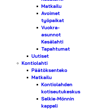
Matkailu
Avoimet
työpaikat
Vuokra-
asunnot
Kesälahti
Tapahtumat
Uutiset
Kontiolahti
Päätöksenteko
Matkailu
Kontiolahden
kotiseutukeskus
Selkie-Mönnin
kappeli