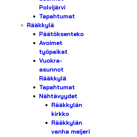
Polvijärvi
Tapahtumat
Rääkkylä
Päätöksenteko
Avoimet
työpaikat
Vuokra-
asunnot
Rääkkylä
Tapahtumat
Nähtävyydet
Rääkkylän
kirkko
Rääkkylän
vanha meijeri