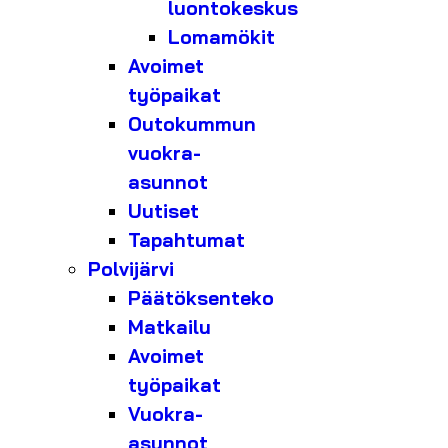
luontokeskus
Lomamökit
Avoimet
työpaikat
Outokummun
vuokra-
asunnot
Uutiset
Tapahtumat
Polvijärvi
Päätöksenteko
Matkailu
Avoimet
työpaikat
Vuokra-
asunnot