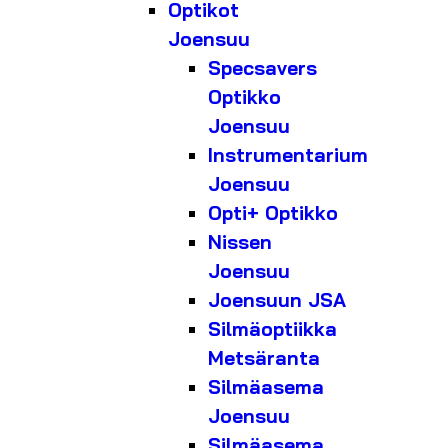
Optikot
Joensuu
Specsavers
Optikko
Joensuu
Instrumentarium
Joensuu
Opti+ Optikko
Nissen
Joensuu
Joensuun JSA
Silmäoptiikka
Metsäranta
Silmäasema
Joensuu
Silmäasema