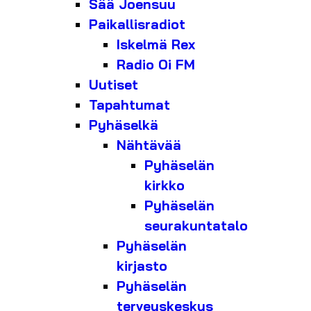
Sää Joensuu
Paikallisradiot
Iskelmä Rex
Radio Oi FM
Uutiset
Tapahtumat
Pyhäselkä
Nähtävää
Pyhäselän
kirkko
Pyhäselän
seurakuntatalo
Pyhäselän
kirjasto
Pyhäselän
terveyskeskus