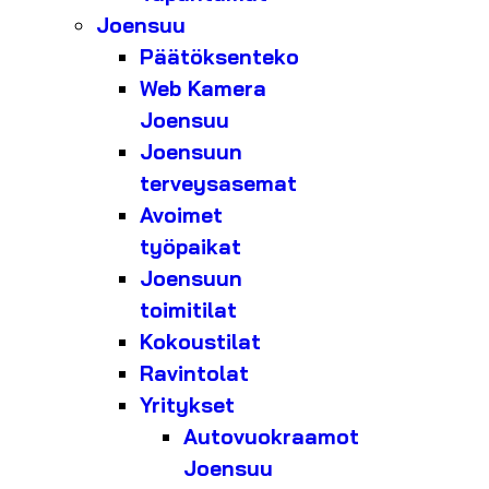
Joensuu
Päätöksenteko
Web Kamera
Joensuu
Joensuun
terveysasemat
Avoimet
työpaikat
Joensuun
toimitilat
Kokoustilat
Ravintolat
Yritykset
Autovuokraamot
Joensuu