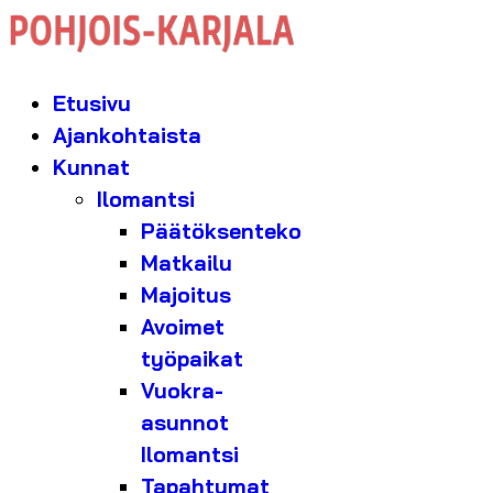
Etusivu
Ajankohtaista
Kunnat
Ilomantsi
Päätöksenteko
Matkailu
Majoitus
Avoimet
työpaikat
Vuokra-
asunnot
Ilomantsi
Tapahtumat