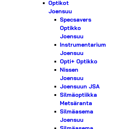
Optikot
Joensuu
Specsavers
Optikko
Joensuu
Instrumentarium
Joensuu
Opti+ Optikko
Nissen
Joensuu
Joensuun JSA
Silmäoptiikka
Metsäranta
Silmäasema
Joensuu
Silmäasema