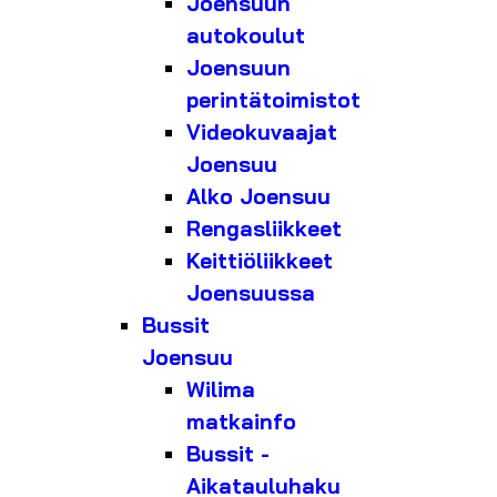
Joensuun
autokoulut
Joensuun
perintätoimistot
Videokuvaajat
Joensuu
Alko Joensuu
Rengasliikkeet
Keittiöliikkeet
Joensuussa
Bussit
Joensuu
Wilima
matkainfo
Bussit -
Aikatauluhaku