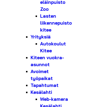
eläinpuisto
Zoo
Lasten
liikennepuisto
kitee
Yrityksiä
Autokoulut
Kitee
Kiteen vuokra-
asunnot
Avoimet
työpaikat
Tapahtumat
Kesälahti
Web-kamera
Kesälahti