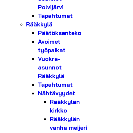
Polvijärvi
Tapahtumat
Rääkkylä
Päätöksenteko
Avoimet
työpaikat
Vuokra-
asunnot
Rääkkylä
Tapahtumat
Nähtävyydet
Rääkkylän
kirkko
Rääkkylän
vanha meijeri