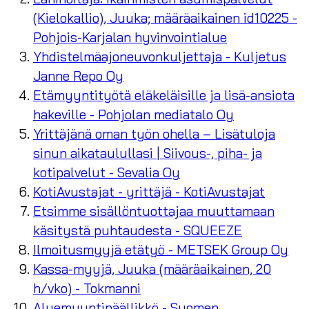
(Kielokallio), Juuka; määräaikainen id10225 -
Pohjois-Karjalan hyvinvointialue
Yhdistelmäajoneuvonkuljettaja - Kuljetus
Janne Repo Oy
Etämyyntityötä eläkeläisille ja lisä-ansiota
hakeville - Pohjolan mediatalo Oy
Yrittäjänä oman työn ohella – Lisätuloja
sinun aikataulullasi | Siivous-, piha- ja
kotipalvelut - Sevalia Oy
KotiAvustajat - yrittäjä - KotiAvustajat
Etsimme sisällöntuottajaa muuttamaan
käsitystä puhtaudesta - SQUEEZE
Ilmoitusmyyjä etätyö - METSEK Group Oy
Kassa-myyjä, Juuka (määräaikainen, 20
h/vko) - Tokmanni
Aluemyyntipäällikkö - Suomen