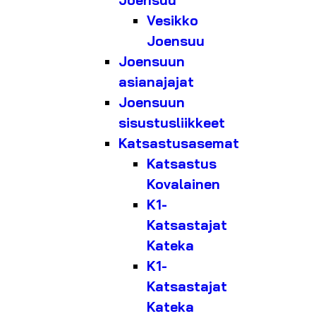
Joensuu
Vesikko
Joensuu
Joensuun
asianajajat
Joensuun
sisustusliikkeet
Katsastusasemat
Katsastus
Kovalainen
K1-
Katsastajat
Kateka
K1-
Katsastajat
Kateka