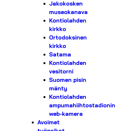
Jakokosken
museokanava
Kontiolahden
kirkko
Ortodoksinen
kirkko
Satama
Kontiolahden
vesitorni
Suomen pisin
mänty
Kontiolahden
ampumahiihtostadionin
web-kamera
Avoimet
työpaikat