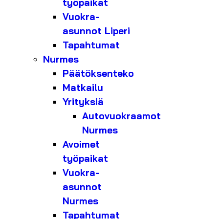
työpaikat
Vuokra-
asunnot Liperi
Tapahtumat
Nurmes
Päätöksenteko
Matkailu
Yrityksiä
Autovuokraamot
Nurmes
Avoimet
työpaikat
Vuokra-
asunnot
Nurmes
Tapahtumat