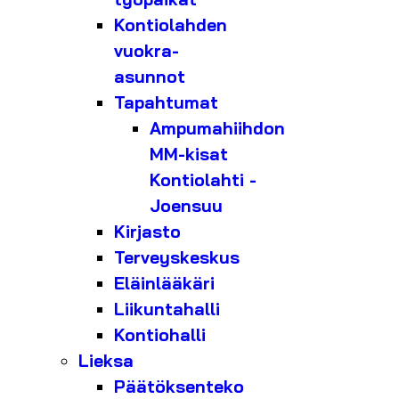
Kontiolahden
vuokra-
asunnot
Tapahtumat
Ampumahiihdon
MM-kisat
Kontiolahti -
Joensuu
Kirjasto
Terveyskeskus
Eläinlääkäri
Liikuntahalli
Kontiohalli
Lieksa
Päätöksenteko