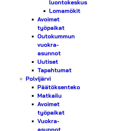
luontokeskus
Lomamökit
Avoimet
työpaikat
Outokummun
vuokra-
asunnot
Uutiset
Tapahtumat
Polvijärvi
Päätöksenteko
Matkailu
Avoimet
työpaikat
Vuokra-
asunnot