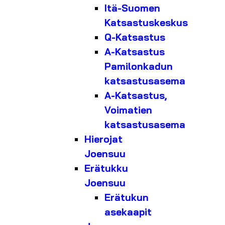
Itä-Suomen
Katsastuskeskus
Q-Katsastus
A-Katsastus
Pamilonkadun
katsastusasema
A-Katsastus,
Voimatien
katsastusasema
Hierojat
Joensuu
Erätukku
Joensuu
Erätukun
asekaapit