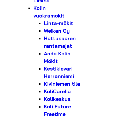
Lieksa
Kolin
vuokramökit
Linta-mökit
Weikan Oy
Hattusaaren
rantamajat
Aada Kolin
Mökit
Kestikievari
Herranniemi
Kiviniemen tila
KoliCarelia
Kolikeskus
Koli Future
Freetime