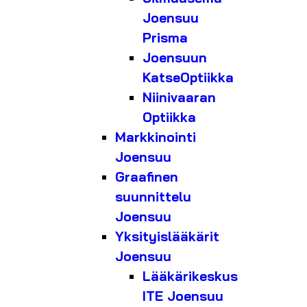
Joensuu
Prisma
Joensuun
KatseOptiikka
Niinivaaran
Optiikka
Markkinointi
Joensuu
Graafinen
suunnittelu
Joensuu
Yksityislääkärit
Joensuu
Lääkärikeskus
ITE Joensuu