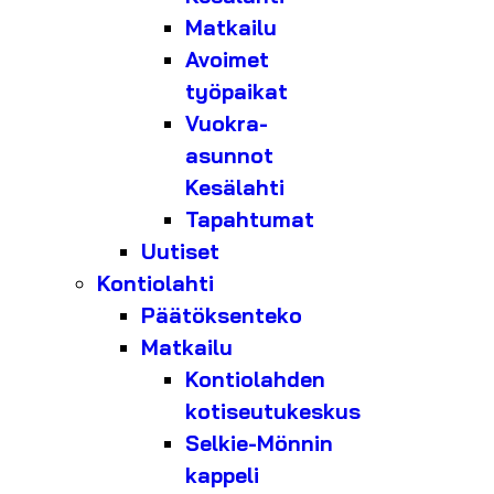
Matkailu
Avoimet
työpaikat
Vuokra-
asunnot
Kesälahti
Tapahtumat
Uutiset
Kontiolahti
Päätöksenteko
Matkailu
Kontiolahden
kotiseutukeskus
Selkie-Mönnin
kappeli