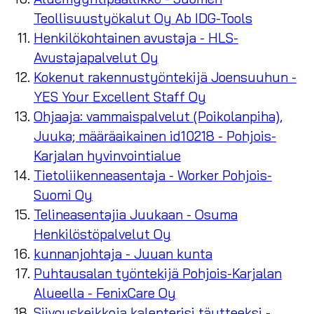
Teollisuustyökalut Oy Ab IDG-Tools
Henkilökohtainen avustaja - HLS-
Avustajapalvelut Oy
Kokenut rakennustyöntekijä Joensuuhun -
YES Your Excellent Staff Oy
Ohjaaja: vammaispalvelut (Poikolanpiha),
Juuka; määräaikainen id10218 - Pohjois-
Karjalan hyvinvointialue
Tietoliikenneasentaja - Worker Pohjois-
Suomi Oy
Telineasentajia Juukaan - Osuma
Henkilöstöpalvelut Oy
kunnanjohtaja - Juuan kunta
Puhtausalan työntekijä Pohjois-Karjalan
Alueella - FenixCare Oy
Siivouskeikkoja kalenterisi täytteeksi -