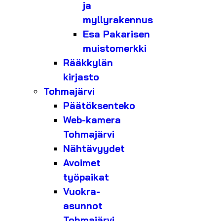
ja
myllyrakennus
Esa Pakarisen
muistomerkki
Rääkkylän
kirjasto
Tohmajärvi
Päätöksenteko
Web-kamera
Tohmajärvi
Nähtävyydet
Avoimet
työpaikat
Vuokra-
asunnot
Tohmajärvi