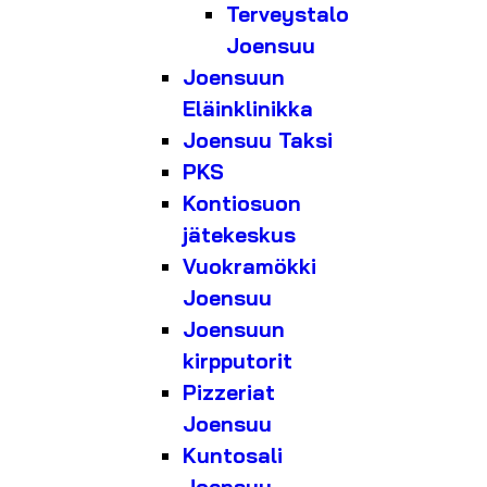
Terveystalo
Joensuu
Joensuun
Eläinklinikka
Joensuu Taksi
PKS
Kontiosuon
jätekeskus
Vuokramökki
Joensuu
Joensuun
kirpputorit
Pizzeriat
Joensuu
Kuntosali