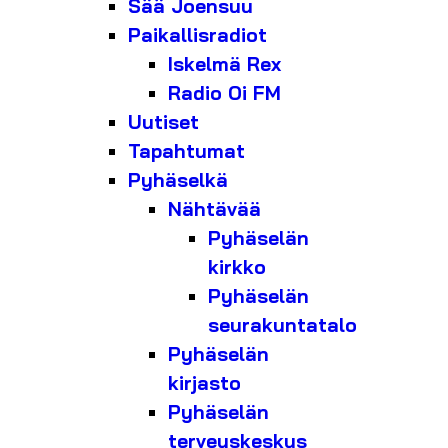
Sää Joensuu
Paikallisradiot
Iskelmä Rex
Radio Oi FM
Uutiset
Tapahtumat
Pyhäselkä
Nähtävää
Pyhäselän
kirkko
Pyhäselän
seurakuntatalo
Pyhäselän
kirjasto
Pyhäselän
terveyskeskus