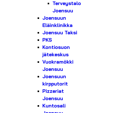
Terveystalo
Joensuu
Joensuun
Eläinklinikka
Joensuu Taksi
PKS
Kontiosuon
jätekeskus
Vuokramökki
Joensuu
Joensuun
kirpputorit
Pizzeriat
Joensuu
Kuntosali