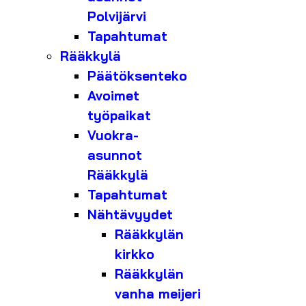
Polvijärvi
Tapahtumat
Rääkkylä
Päätöksenteko
Avoimet
työpaikat
Vuokra-
asunnot
Rääkkylä
Tapahtumat
Nähtävyydet
Rääkkylän
kirkko
Rääkkylän
vanha meijeri