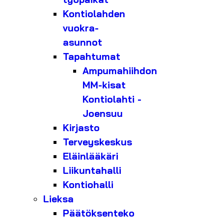
Kontiolahden
vuokra-
asunnot
Tapahtumat
Ampumahiihdon
MM-kisat
Kontiolahti -
Joensuu
Kirjasto
Terveyskeskus
Eläinlääkäri
Liikuntahalli
Kontiohalli
Lieksa
Päätöksenteko