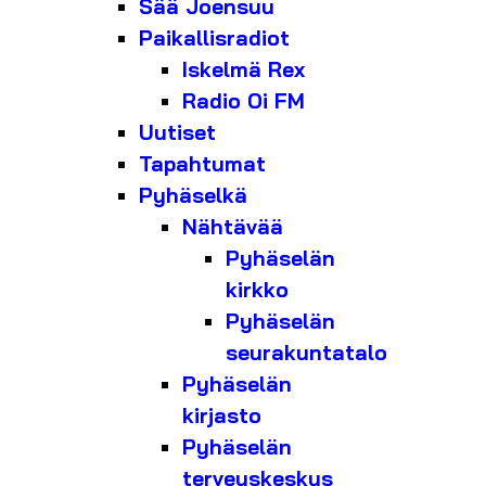
Sää Joensuu
Paikallisradiot
Iskelmä Rex
Radio Oi FM
Uutiset
Tapahtumat
Pyhäselkä
Nähtävää
Pyhäselän
kirkko
Pyhäselän
seurakuntatalo
Pyhäselän
kirjasto
Pyhäselän
terveyskeskus