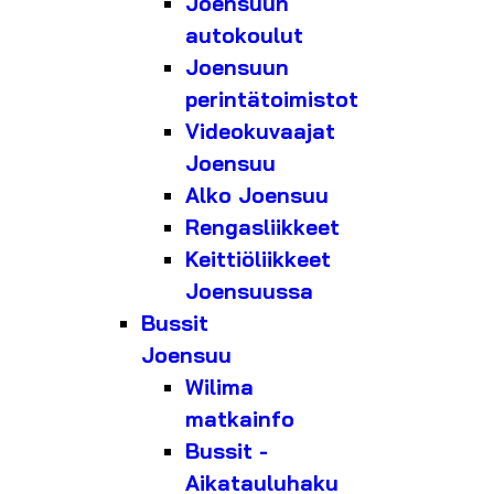
Joensuun
autokoulut
Joensuun
perintätoimistot
Videokuvaajat
Joensuu
Alko Joensuu
Rengasliikkeet
Keittiöliikkeet
Joensuussa
Bussit
Joensuu
Wilima
matkainfo
Bussit -
Aikatauluhaku