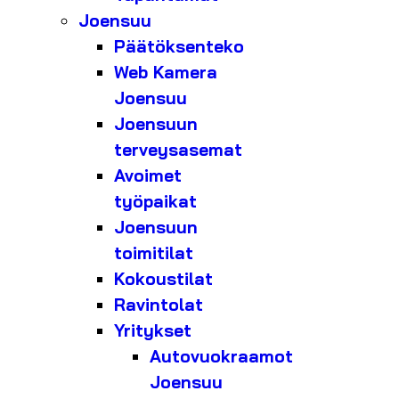
Joensuu
Päätöksenteko
Web Kamera
Joensuu
Joensuun
terveysasemat
Avoimet
työpaikat
Joensuun
toimitilat
Kokoustilat
Ravintolat
Yritykset
Autovuokraamot
Joensuu