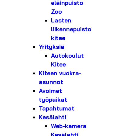
eläinpuisto
Zoo
Lasten
liikennepuisto
kitee
Yrityksiä
Autokoulut
Kitee
Kiteen vuokra-
asunnot
Avoimet
työpaikat
Tapahtumat
Kesälahti
Web-kamera
Kesälahti