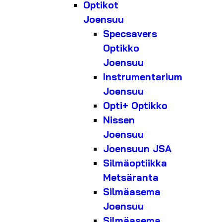
Optikot
Joensuu
Specsavers
Optikko
Joensuu
Instrumentarium
Joensuu
Opti+ Optikko
Nissen
Joensuu
Joensuun JSA
Silmäoptiikka
Metsäranta
Silmäasema
Joensuu
Silmäasema