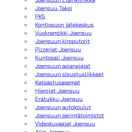
Joensuun Eläinklinikka
Joensuu Taksi
PKS
Kontiosuon jätekeskus
Vuokramökki Joensuu
Joensuun kirpputorit
Pizzeriat Joensuu
Kuntosali Joensuu
Joensuun asianajajat
Joensuun sisustusliikkeet
Katsastusasemat
Hierojat Joensuu
Erätukku Joensuu
Joensuun autokoulut
Joensuun perintätoimistot
Videokuvaajat Joensuu