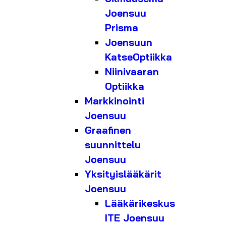
Joensuu
Prisma
Joensuun
KatseOptiikka
Niinivaaran
Optiikka
Markkinointi
Joensuu
Graafinen
suunnittelu
Joensuu
Yksityislääkärit
Joensuu
Lääkärikeskus
ITE Joensuu