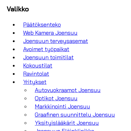
Valikko
Päätöksenteko
Web Kamera Joensuu
Joensuun terveysasemat
Avoimet työpaikat
Joensuun toimitilat
Kokoustilat
Ravintolat
Yritykset
Autovuokraamot Joensuu
Optikot Joensuu
Markkinointi Joensuu
Graafinen suunnittelu Joensuu
Yksityislääkärit Joensuu