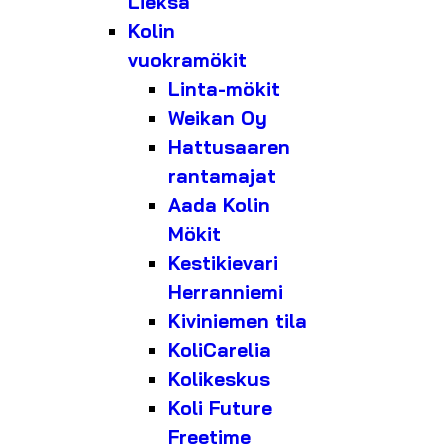
Lieksa
Kolin
vuokramökit
Linta-mökit
Weikan Oy
Hattusaaren
rantamajat
Aada Kolin
Mökit
Kestikievari
Herranniemi
Kiviniemen tila
KoliCarelia
Kolikeskus
Koli Future
Freetime