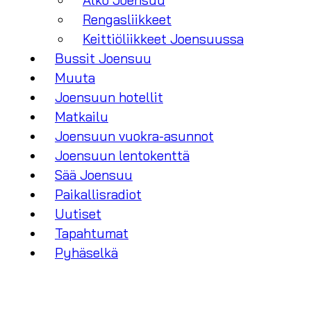
Alko Joensuu
Rengasliikkeet
Keittiöliikkeet Joensuussa
Bussit Joensuu
Muuta
Joensuun hotellit
Matkailu
Joensuun vuokra-asunnot
Joensuun lentokenttä
Sää Joensuu
Paikallisradiot
Uutiset
Tapahtumat
Pyhäselkä