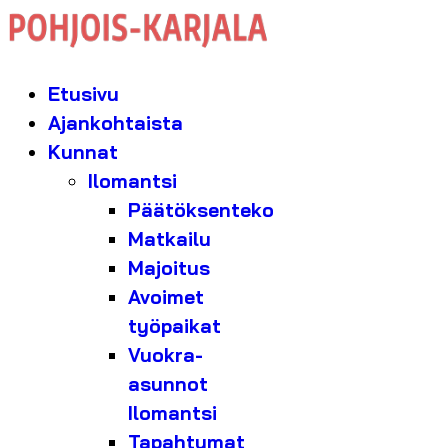
Etusivu
Ajankohtaista
Kunnat
Ilomantsi
Päätöksenteko
Matkailu
Majoitus
Avoimet
työpaikat
Vuokra-
asunnot
Ilomantsi
Tapahtumat