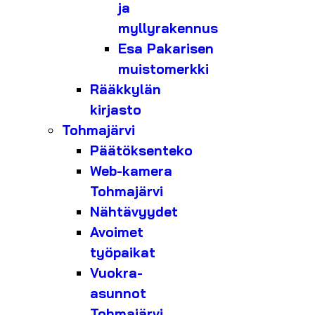
ja
myllyrakennus
Esa Pakarisen
muistomerkki
Rääkkylän
kirjasto
Tohmajärvi
Päätöksenteko
Web-kamera
Tohmajärvi
Nähtävyydet
Avoimet
työpaikat
Vuokra-
asunnot
Tohmajärvi