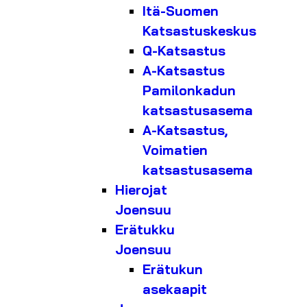
Itä-Suomen
Katsastuskeskus
Q-Katsastus
A-Katsastus
Pamilonkadun
katsastusasema
A-Katsastus,
Voimatien
katsastusasema
Hierojat
Joensuu
Erätukku
Joensuu
Erätukun
asekaapit