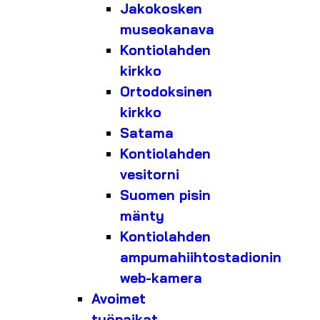
Jakokosken
museokanava
Kontiolahden
kirkko
Ortodoksinen
kirkko
Satama
Kontiolahden
vesitorni
Suomen pisin
mänty
Kontiolahden
ampumahiihtostadionin
web-kamera
Avoimet
työpaikat