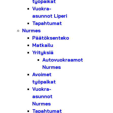
työpaikat
Vuokra-
asunnot Liperi
Tapahtumat
Nurmes
Päätöksenteko
Matkailu
Yrityksiä
Autovuokraamot
Nurmes
Avoimet
työpaikat
Vuokra-
asunnot
Nurmes
Tapahtumat