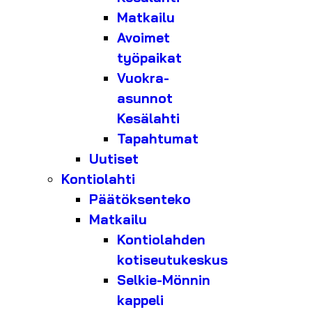
Matkailu
Avoimet
työpaikat
Vuokra-
asunnot
Kesälahti
Tapahtumat
Uutiset
Kontiolahti
Päätöksenteko
Matkailu
Kontiolahden
kotiseutukeskus
Selkie-Mönnin
kappeli