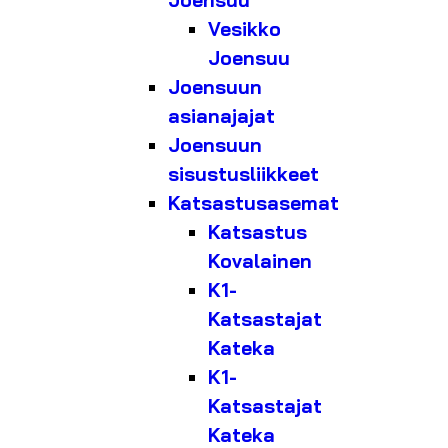
Joensuu
Vesikko
Joensuu
Joensuun
asianajajat
Joensuun
sisustusliikkeet
Katsastusasemat
Katsastus
Kovalainen
K1-
Katsastajat
Kateka
K1-
Katsastajat
Kateka