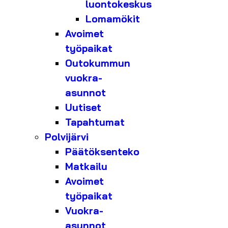
luontokeskus
Lomamökit
Avoimet
työpaikat
Outokummun
vuokra-
asunnot
Uutiset
Tapahtumat
Polvijärvi
Päätöksenteko
Matkailu
Avoimet
työpaikat
Vuokra-
asunnot