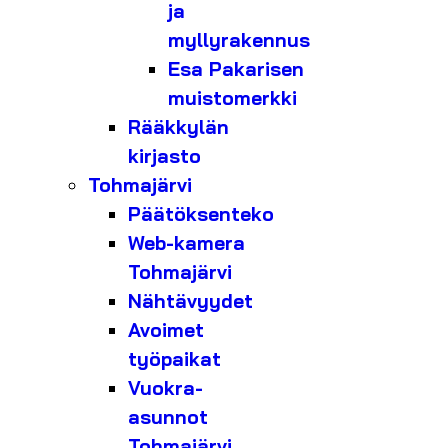
ja
myllyrakennus
Esa Pakarisen
muistomerkki
Rääkkylän
kirjasto
Tohmajärvi
Päätöksenteko
Web-kamera
Tohmajärvi
Nähtävyydet
Avoimet
työpaikat
Vuokra-
asunnot
Tohmajärvi