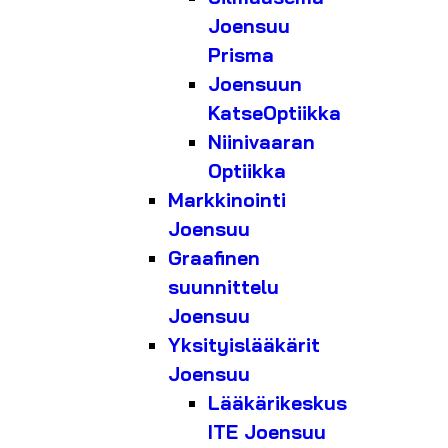
Joensuu
Prisma
Joensuun
KatseOptiikka
Niinivaaran
Optiikka
Markkinointi
Joensuu
Graafinen
suunnittelu
Joensuu
Yksityislääkärit
Joensuu
Lääkärikeskus
ITE Joensuu