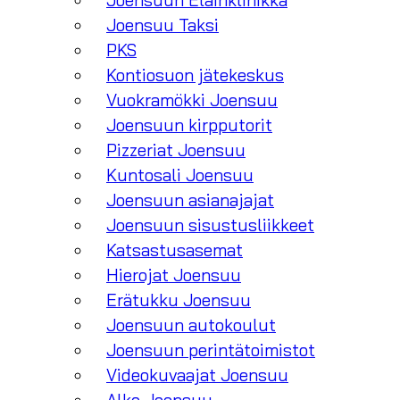
Joensuun Eläinklinikka
Joensuu Taksi
PKS
Kontiosuon jätekeskus
Vuokramökki Joensuu
Joensuun kirpputorit
Pizzeriat Joensuu
Kuntosali Joensuu
Joensuun asianajajat
Joensuun sisustusliikkeet
Katsastusasemat
Hierojat Joensuu
Erätukku Joensuu
Joensuun autokoulut
Joensuun perintätoimistot
Videokuvaajat Joensuu