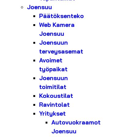
Joensuu
Päätöksenteko
Web Kamera
Joensuu
Joensuun
terveysasemat
Avoimet
työpaikat
Joensuun
toimitilat
Kokoustilat
Ravintolat
Yritykset
Autovuokraamot
Joensuu