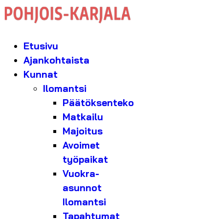
Etusivu
Ajankohtaista
Kunnat
Ilomantsi
Päätöksenteko
Matkailu
Majoitus
Avoimet
työpaikat
Vuokra-
asunnot
Ilomantsi
Tapahtumat