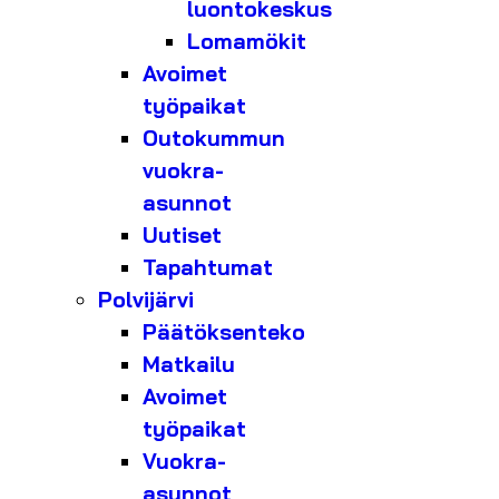
luontokeskus
Lomamökit
Avoimet
työpaikat
Outokummun
vuokra-
asunnot
Uutiset
Tapahtumat
Polvijärvi
Päätöksenteko
Matkailu
Avoimet
työpaikat
Vuokra-
asunnot