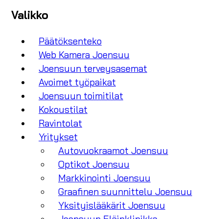
Valikko
Päätöksenteko
Web Kamera Joensuu
Joensuun terveysasemat
Avoimet työpaikat
Joensuun toimitilat
Kokoustilat
Ravintolat
Yritykset
Autovuokraamot Joensuu
Optikot Joensuu
Markkinointi Joensuu
Graafinen suunnittelu Joensuu
Yksityislääkärit Joensuu