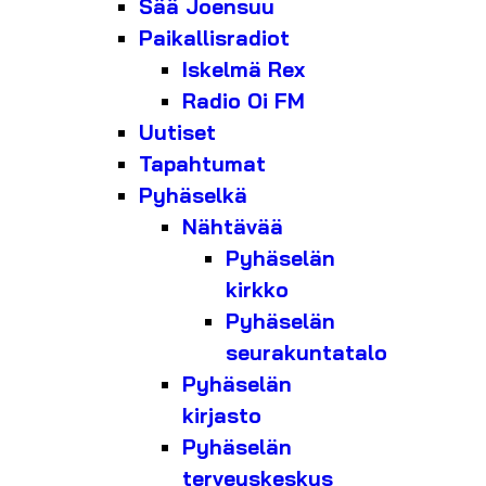
Sää Joensuu
Paikallisradiot
Iskelmä Rex
Radio Oi FM
Uutiset
Tapahtumat
Pyhäselkä
Nähtävää
Pyhäselän
kirkko
Pyhäselän
seurakuntatalo
Pyhäselän
kirjasto
Pyhäselän
terveyskeskus