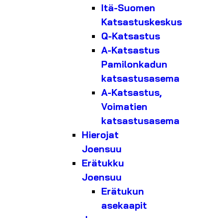
Itä-Suomen
Katsastuskeskus
Q-Katsastus
A-Katsastus
Pamilonkadun
katsastusasema
A-Katsastus,
Voimatien
katsastusasema
Hierojat
Joensuu
Erätukku
Joensuu
Erätukun
asekaapit