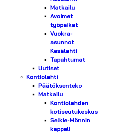
Matkailu
Avoimet
työpaikat
Vuokra-
asunnot
Kesälahti
Tapahtumat
Uutiset
Kontiolahti
Päätöksenteko
Matkailu
Kontiolahden
kotiseutukeskus
Selkie-Mönnin
kappeli