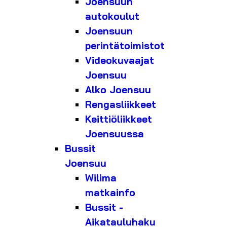
Joensuun
autokoulut
Joensuun
perintätoimistot
Videokuvaajat
Joensuu
Alko Joensuu
Rengasliikkeet
Keittiöliikkeet
Joensuussa
Bussit
Joensuu
Wilima
matkainfo
Bussit -
Aikatauluhaku