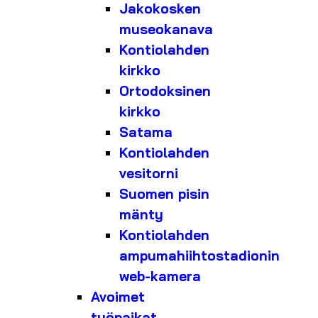
Jakokosken
museokanava
Kontiolahden
kirkko
Ortodoksinen
kirkko
Satama
Kontiolahden
vesitorni
Suomen pisin
mänty
Kontiolahden
ampumahiihtostadionin
web-kamera
Avoimet
työpaikat