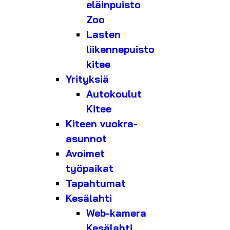
eläinpuisto
Zoo
Lasten
liikennepuisto
kitee
Yrityksiä
Autokoulut
Kitee
Kiteen vuokra-
asunnot
Avoimet
työpaikat
Tapahtumat
Kesälahti
Web-kamera
Kesälahti