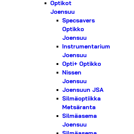
Optikot
Joensuu
Specsavers
Optikko
Joensuu
Instrumentarium
Joensuu
Opti+ Optikko
Nissen
Joensuu
Joensuun JSA
Silmäoptiikka
Metsäranta
Silmäasema
Joensuu
Silmäasema