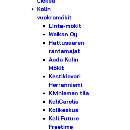
Lieksa
Kolin
vuokramökit
Linta-mökit
Weikan Oy
Hattusaaren
rantamajat
Aada Kolin
Mökit
Kestikievari
Herranniemi
Kiviniemen tila
KoliCarelia
Kolikeskus
Koli Future
Freetime