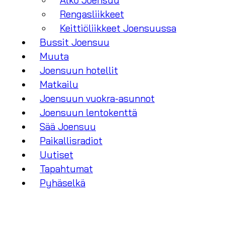
Alko Joensuu
Rengasliikkeet
Keittiöliikkeet Joensuussa
Bussit Joensuu
Muuta
Joensuun hotellit
Matkailu
Joensuun vuokra-asunnot
Joensuun lentokenttä
Sää Joensuu
Paikallisradiot
Uutiset
Tapahtumat
Pyhäselkä