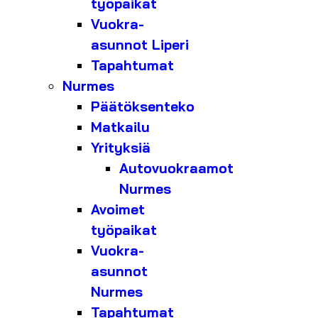
työpaikat
Vuokra-
asunnot Liperi
Tapahtumat
Nurmes
Päätöksenteko
Matkailu
Yrityksiä
Autovuokraamot
Nurmes
Avoimet
työpaikat
Vuokra-
asunnot
Nurmes
Tapahtumat