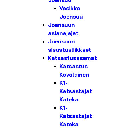
Joensuu
Vesikko
Joensuu
Joensuun
asianajajat
Joensuun
sisustusliikkeet
Katsastusasemat
Katsastus
Kovalainen
K1-
Katsastajat
Kateka
K1-
Katsastajat
Kateka