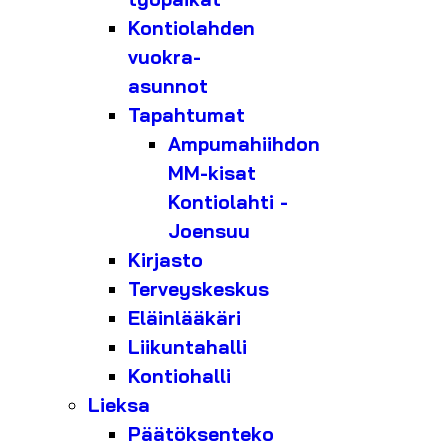
Kontiolahden
vuokra-
asunnot
Tapahtumat
Ampumahiihdon
MM-kisat
Kontiolahti -
Joensuu
Kirjasto
Terveyskeskus
Eläinlääkäri
Liikuntahalli
Kontiohalli
Lieksa
Päätöksenteko