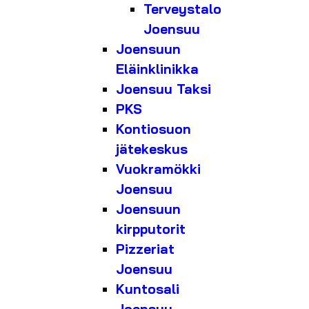
Terveystalo
Joensuu
Joensuun
Eläinklinikka
Joensuu Taksi
PKS
Kontiosuon
jätekeskus
Vuokramökki
Joensuu
Joensuun
kirpputorit
Pizzeriat
Joensuu
Kuntosali