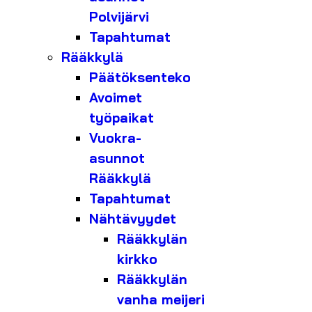
Polvijärvi
Tapahtumat
Rääkkylä
Päätöksenteko
Avoimet
työpaikat
Vuokra-
asunnot
Rääkkylä
Tapahtumat
Nähtävyydet
Rääkkylän
kirkko
Rääkkylän
vanha meijeri