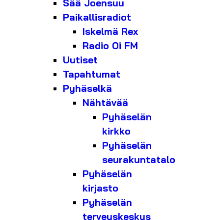
Sää Joensuu
Paikallisradiot
Iskelmä Rex
Radio Oi FM
Uutiset
Tapahtumat
Pyhäselkä
Nähtävää
Pyhäselän
kirkko
Pyhäselän
seurakuntatalo
Pyhäselän
kirjasto
Pyhäselän
terveyskeskus