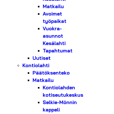
Matkailu
Avoimet
työpaikat
Vuokra-
asunnot
Kesälahti
Tapahtumat
Uutiset
Kontiolahti
Päätöksenteko
Matkailu
Kontiolahden
kotiseutukeskus
Selkie-Mönnin
kappeli