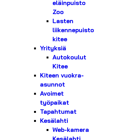
eläinpuisto
Zoo
Lasten
liikennepuisto
kitee
Yrityksiä
Autokoulut
Kitee
Kiteen vuokra-
asunnot
Avoimet
työpaikat
Tapahtumat
Kesälahti
Web-kamera
Kesälahti