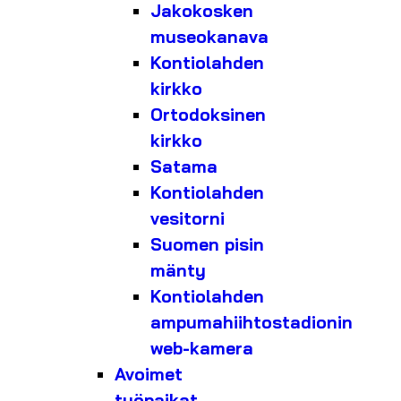
Jakokosken
museokanava
Kontiolahden
kirkko
Ortodoksinen
kirkko
Satama
Kontiolahden
vesitorni
Suomen pisin
mänty
Kontiolahden
ampumahiihtostadionin
web-kamera
Avoimet
työpaikat