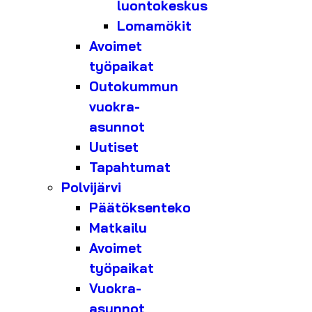
luontokeskus
Lomamökit
Avoimet
työpaikat
Outokummun
vuokra-
asunnot
Uutiset
Tapahtumat
Polvijärvi
Päätöksenteko
Matkailu
Avoimet
työpaikat
Vuokra-
asunnot