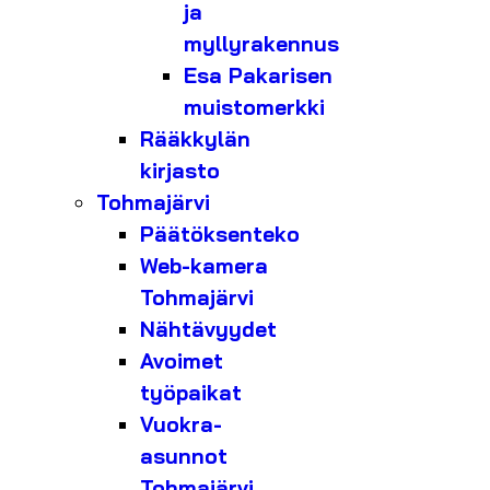
ja
myllyrakennus
Esa Pakarisen
muistomerkki
Rääkkylän
kirjasto
Tohmajärvi
Päätöksenteko
Web-kamera
Tohmajärvi
Nähtävyydet
Avoimet
työpaikat
Vuokra-
asunnot
Tohmajärvi