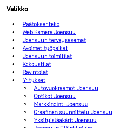
Valikko
Päätöksenteko
Web Kamera Joensuu
Joensuun terveysasemat
Avoimet työpaikat
Joensuun toimitilat
Kokoustilat
Ravintolat
Yritykset
Autovuokraamot Joensuu
Optikot Joensuu
Markkinointi Joensuu
Graafinen suunnittelu Joensuu
Yksityislääkärit Joensuu