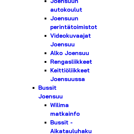
Joensuun
autokoulut
Joensuun
perintätoimistot
Videokuvaajat
Joensuu
Alko Joensuu
Rengasliikkeet
Keittiöliikkeet
Joensuussa
Bussit
Joensuu
Wilima
matkainfo
Bussit -
Aikatauluhaku