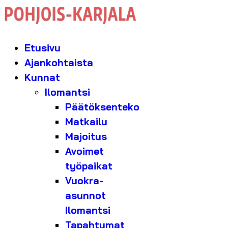
Etusivu
Ajankohtaista
Kunnat
Ilomantsi
Päätöksenteko
Matkailu
Majoitus
Avoimet
työpaikat
Vuokra-
asunnot
Ilomantsi
Tapahtumat