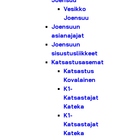
Joensuu
Vesikko
Joensuu
Joensuun
asianajajat
Joensuun
sisustusliikkeet
Katsastusasemat
Katsastus
Kovalainen
K1-
Katsastajat
Kateka
K1-
Katsastajat
Kateka