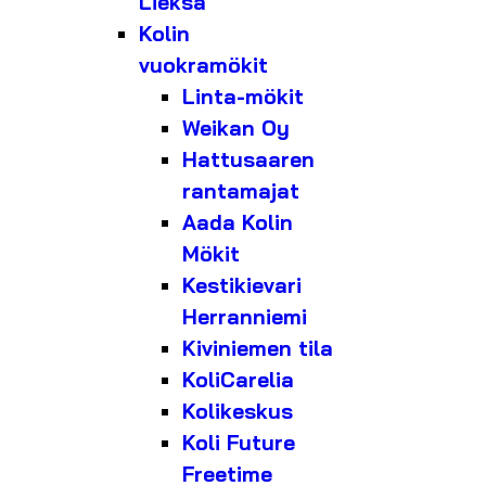
Lieksa
Kolin
vuokramökit
Linta-mökit
Weikan Oy
Hattusaaren
rantamajat
Aada Kolin
Mökit
Kestikievari
Herranniemi
Kiviniemen tila
KoliCarelia
Kolikeskus
Koli Future
Freetime