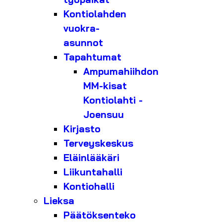
Kontiolahden
vuokra-
asunnot
Tapahtumat
Ampumahiihdon
MM-kisat
Kontiolahti -
Joensuu
Kirjasto
Terveyskeskus
Eläinlääkäri
Liikuntahalli
Kontiohalli
Lieksa
Päätöksenteko