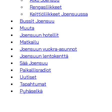
Alko Joensuu
Rengasliikkeet
Keittiöliikkeet Joensuussa
Bussit Joensuu
Muuta
Joensuun hotellit
Matkailu
Joensuun vuokra-asunnot
Joensuun lentokenttä
Sää Joensuu
Paikallisradiot
Uutiset
Tapahtumat
Pyhäselkä