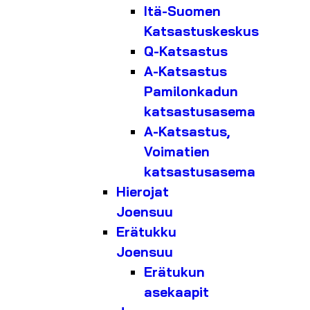
Itä-Suomen
Katsastuskeskus
Q-Katsastus
A-Katsastus
Pamilonkadun
katsastusasema
A-Katsastus,
Voimatien
katsastusasema
Hierojat
Joensuu
Erätukku
Joensuu
Erätukun
asekaapit