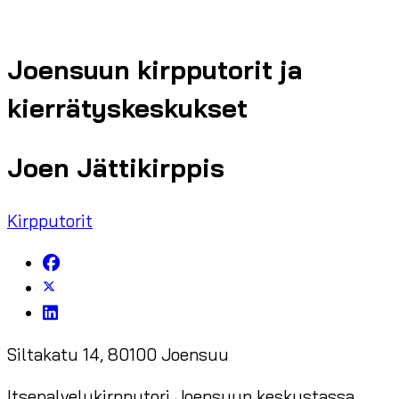
Joensuun kirpputorit ja
kierrätyskeskukset
Joen Jättikirppis
Kirpputorit
Siltakatu 14, 80100 Joensuu
Itsepalvelukirpputori Joensuun keskustassa.