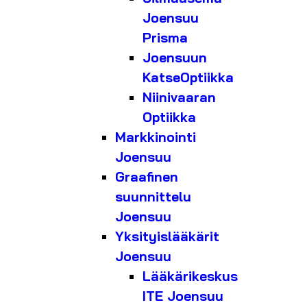
Joensuu
Prisma
Joensuun
KatseOptiikka
Niinivaaran
Optiikka
Markkinointi
Joensuu
Graafinen
suunnittelu
Joensuu
Yksityislääkärit
Joensuu
Lääkärikeskus
ITE Joensuu