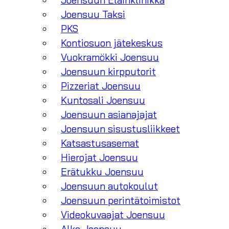
Joensuun Eläinklinikka
Joensuu Taksi
PKS
Kontiosuon jätekeskus
Vuokramökki Joensuu
Joensuun kirpputorit
Pizzeriat Joensuu
Kuntosali Joensuu
Joensuun asianajajat
Joensuun sisustusliikkeet
Katsastusasemat
Hierojat Joensuu
Erätukku Joensuu
Joensuun autokoulut
Joensuun perintätoimistot
Videokuvaajat Joensuu