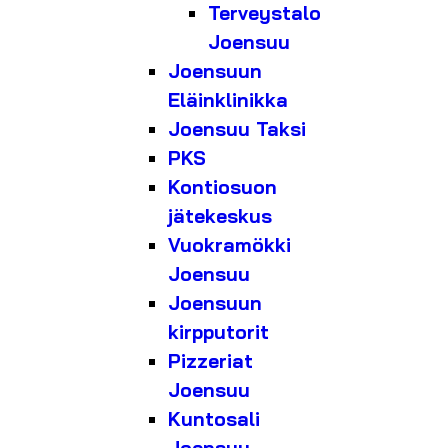
Terveystalo
Joensuu
Joensuun
Eläinklinikka
Joensuu Taksi
PKS
Kontiosuon
jätekeskus
Vuokramökki
Joensuu
Joensuun
kirpputorit
Pizzeriat
Joensuu
Kuntosali