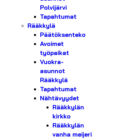
Polvijärvi
Tapahtumat
Rääkkylä
Päätöksenteko
Avoimet
työpaikat
Vuokra-
asunnot
Rääkkylä
Tapahtumat
Nähtävyydet
Rääkkylän
kirkko
Rääkkylän
vanha meijeri