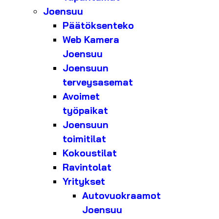
Joensuu
Päätöksenteko
Web Kamera
Joensuu
Joensuun
terveysasemat
Avoimet
työpaikat
Joensuun
toimitilat
Kokoustilat
Ravintolat
Yritykset
Autovuokraamot
Joensuu