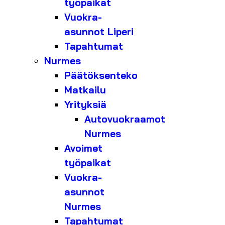
työpaikat
Vuokra-
asunnot Liperi
Tapahtumat
Nurmes
Päätöksenteko
Matkailu
Yrityksiä
Autovuokraamot
Nurmes
Avoimet
työpaikat
Vuokra-
asunnot
Nurmes
Tapahtumat