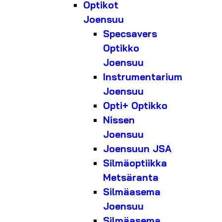
Optikot
Joensuu
Specsavers
Optikko
Joensuu
Instrumentarium
Joensuu
Opti+ Optikko
Nissen
Joensuu
Joensuun JSA
Silmäoptiikka
Metsäranta
Silmäasema
Joensuu
Silmäasema