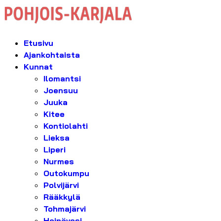
Etusivu
Ajankohtaista
Kunnat
Ilomantsi
Joensuu
Juuka
Kitee
Kontiolahti
Lieksa
Liperi
Nurmes
Outokumpu
Polvijärvi
Rääkkylä
Tohmajärvi
Heinävesi