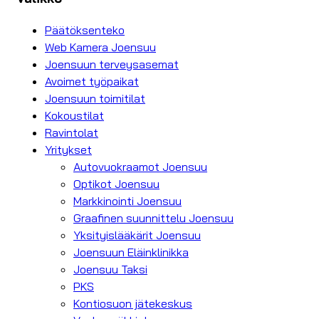
Päätöksenteko
Web Kamera Joensuu
Joensuun terveysasemat
Avoimet työpaikat
Joensuun toimitilat
Kokoustilat
Ravintolat
Yritykset
Autovuokraamot Joensuu
Optikot Joensuu
Markkinointi Joensuu
Graafinen suunnittelu Joensuu
Yksityislääkärit Joensuu
Joensuun Eläinklinikka
Joensuu Taksi
PKS
Kontiosuon jätekeskus