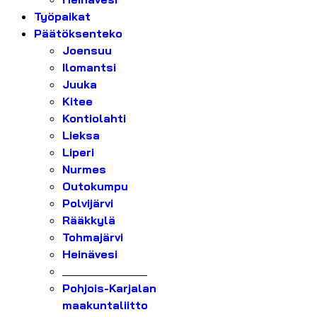
Työpaikat
Päätöksenteko
Joensuu
Ilomantsi
Juuka
Kitee
Kontiolahti
Lieksa
Liperi
Nurmes
Outokumpu
Polvijärvi
Rääkkylä
Tohmajärvi
Heinävesi
_______________
Pohjois-Karjalan
maakuntaliitto