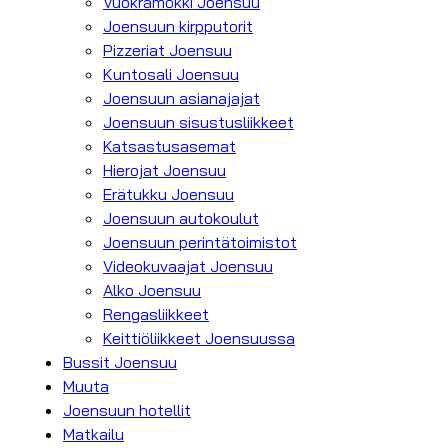
Vuokramökki Joensuu
Joensuun kirpputorit
Pizzeriat Joensuu
Kuntosali Joensuu
Joensuun asianajajat
Joensuun sisustusliikkeet
Katsastusasemat
Hierojat Joensuu
Erätukku Joensuu
Joensuun autokoulut
Joensuun perintätoimistot
Videokuvaajat Joensuu
Alko Joensuu
Rengasliikkeet
Keittiöliikkeet Joensuussa
Bussit Joensuu
Muuta
Joensuun hotellit
Matkailu