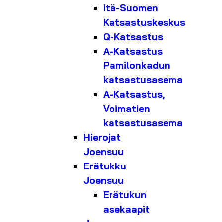
Itä-Suomen
Katsastuskeskus
Q-Katsastus
A-Katsastus
Pamilonkadun
katsastusasema
A-Katsastus,
Voimatien
katsastusasema
Hierojat
Joensuu
Erätukku
Joensuu
Erätukun
asekaapit