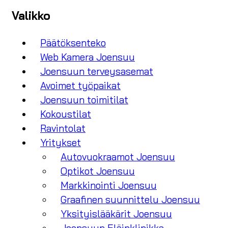
Valikko
Päätöksenteko
Web Kamera Joensuu
Joensuun terveysasemat
Avoimet työpaikat
Joensuun toimitilat
Kokoustilat
Ravintolat
Yritykset
Autovuokraamot Joensuu
Optikot Joensuu
Markkinointi Joensuu
Graafinen suunnittelu Joensuu
Yksityislääkärit Joensuu