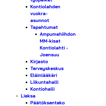
Kontiolahden
vuokra-
asunnot
Tapahtumat
Ampumahiihdon
MM-kisat
Kontiolahti -
Joensuu
Kirjasto
Terveyskeskus
Eläinlääkäri
Liikuntahalli
Kontiohalli
Lieksa
Päätöksenteko