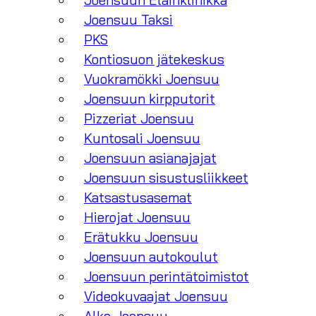
Joensuun Eläinklinikka
Joensuu Taksi
PKS
Kontiosuon jätekeskus
Vuokramökki Joensuu
Joensuun kirpputorit
Pizzeriat Joensuu
Kuntosali Joensuu
Joensuun asianajajat
Joensuun sisustusliikkeet
Katsastusasemat
Hierojat Joensuu
Erätukku Joensuu
Joensuun autokoulut
Joensuun perintätoimistot
Videokuvaajat Joensuu