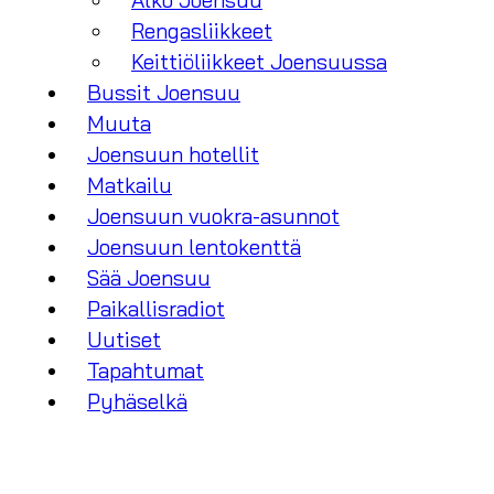
Alko Joensuu
Rengasliikkeet
Keittiöliikkeet Joensuussa
Bussit Joensuu
Muuta
Joensuun hotellit
Matkailu
Joensuun vuokra-asunnot
Joensuun lentokenttä
Sää Joensuu
Paikallisradiot
Uutiset
Tapahtumat
Pyhäselkä