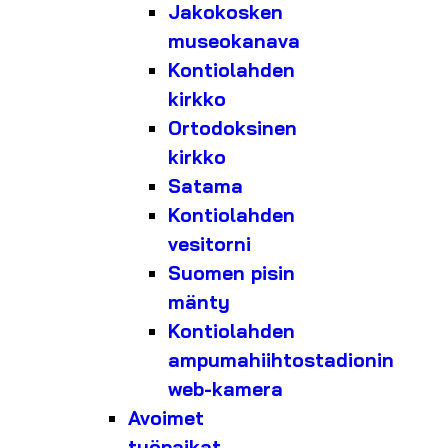
Jakokosken
museokanava
Kontiolahden
kirkko
Ortodoksinen
kirkko
Satama
Kontiolahden
vesitorni
Suomen pisin
mänty
Kontiolahden
ampumahiihtostadionin
web-kamera
Avoimet
työpaikat