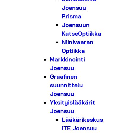
Joensuu
Prisma
Joensuun
KatseOptiikka
Niinivaaran
Optiikka
Markkinointi
Joensuu
Graafinen
suunnittelu
Joensuu
Yksityislääkärit
Joensuu
Lääkärikeskus
ITE Joensuu