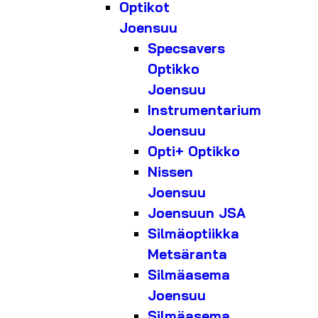
Optikot
Joensuu
Specsavers
Optikko
Joensuu
Instrumentarium
Joensuu
Opti+ Optikko
Nissen
Joensuu
Joensuun JSA
Silmäoptiikka
Metsäranta
Silmäasema
Joensuu
Silmäasema