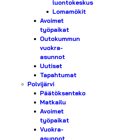
luontokeskus
Lomamökit
Avoimet
työpaikat
Outokummun
vuokra-
asunnot
Uutiset
Tapahtumat
Polvijärvi
Päätöksenteko
Matkailu
Avoimet
työpaikat
Vuokra-
asunnot