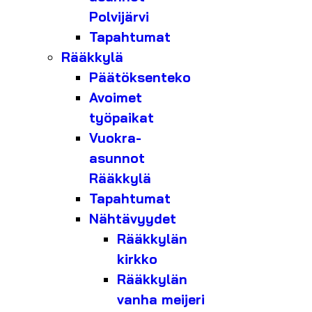
Polvijärvi
Tapahtumat
Rääkkylä
Päätöksenteko
Avoimet
työpaikat
Vuokra-
asunnot
Rääkkylä
Tapahtumat
Nähtävyydet
Rääkkylän
kirkko
Rääkkylän
vanha meijeri