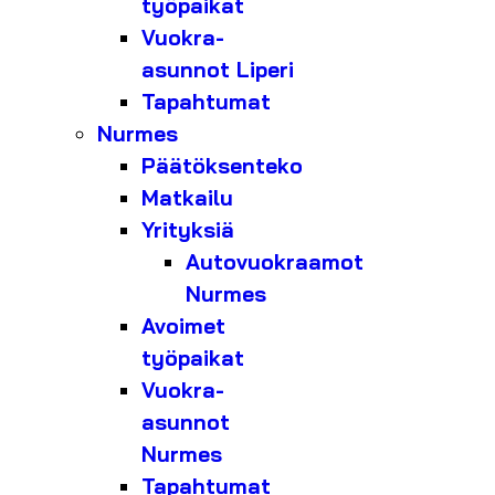
työpaikat
Vuokra-
asunnot Liperi
Tapahtumat
Nurmes
Päätöksenteko
Matkailu
Yrityksiä
Autovuokraamot
Nurmes
Avoimet
työpaikat
Vuokra-
asunnot
Nurmes
Tapahtumat