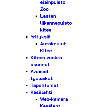
eläinpuisto
Zoo
Lasten
liikennepuisto
kitee
Yrityksiä
Autokoulut
Kitee
Kiteen vuokra-
asunnot
Avoimet
työpaikat
Tapahtumat
Kesälahti
Web-kamera
Kesälahti