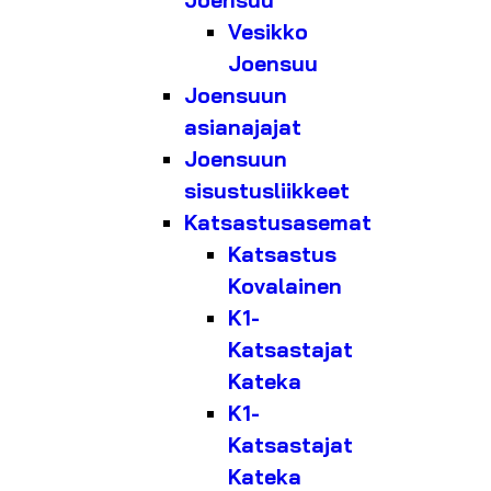
Joensuu
Vesikko
Joensuu
Joensuun
asianajajat
Joensuun
sisustusliikkeet
Katsastusasemat
Katsastus
Kovalainen
K1-
Katsastajat
Kateka
K1-
Katsastajat
Kateka