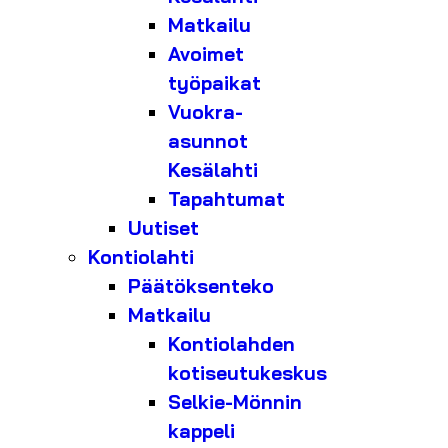
Matkailu
Avoimet
työpaikat
Vuokra-
asunnot
Kesälahti
Tapahtumat
Uutiset
Kontiolahti
Päätöksenteko
Matkailu
Kontiolahden
kotiseutukeskus
Selkie-Mönnin
kappeli