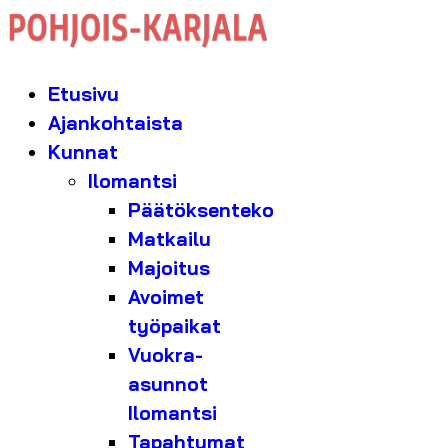
Etusivu
Ajankohtaista
Kunnat
Ilomantsi
Päätöksenteko
Matkailu
Majoitus
Avoimet
työpaikat
Vuokra-
asunnot
Ilomantsi
Tapahtumat