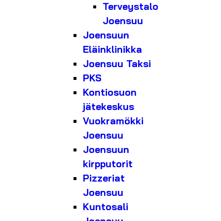
Terveystalo
Joensuu
Joensuun
Eläinklinikka
Joensuu Taksi
PKS
Kontiosuon
jätekeskus
Vuokramökki
Joensuu
Joensuun
kirpputorit
Pizzeriat
Joensuu
Kuntosali