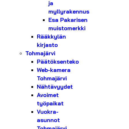
ja
myllyrakennus
Esa Pakarisen
muistomerkki
Rääkkylän
kirjasto
Tohmajärvi
Päätöksenteko
Web-kamera
Tohmajärvi
Nähtävyydet
Avoimet
työpaikat
Vuokra-
asunnot
Tohmajärvi