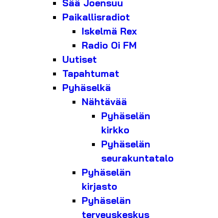
Sää Joensuu
Paikallisradiot
Iskelmä Rex
Radio Oi FM
Uutiset
Tapahtumat
Pyhäselkä
Nähtävää
Pyhäselän
kirkko
Pyhäselän
seurakuntatalo
Pyhäselän
kirjasto
Pyhäselän
terveyskeskus