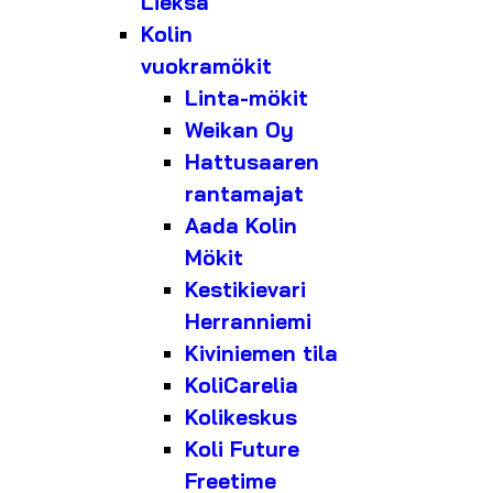
Lieksa
Kolin
vuokramökit
Linta-mökit
Weikan Oy
Hattusaaren
rantamajat
Aada Kolin
Mökit
Kestikievari
Herranniemi
Kiviniemen tila
KoliCarelia
Kolikeskus
Koli Future
Freetime