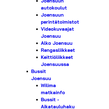
Joensuun
autokoulut
Joensuun
perintätoimistot
Videokuvaajat
Joensuu
Alko Joensuu
Rengasliikkeet
Keittiöliikkeet
Joensuussa
Bussit
Joensuu
Wilima
matkainfo
Bussit -
Aikatauluhaku