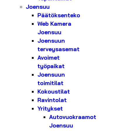
Joensuu
Päätöksenteko
Web Kamera
Joensuu
Joensuun
terveysasemat
Avoimet
työpaikat
Joensuun
toimitilat
Kokoustilat
Ravintolat
Yritykset
Autovuokraamot
Joensuu