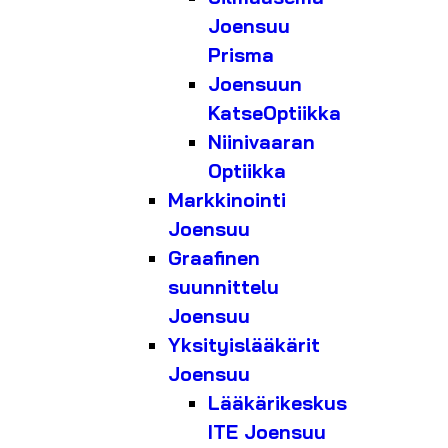
Joensuu
Prisma
Joensuun
KatseOptiikka
Niinivaaran
Optiikka
Markkinointi
Joensuu
Graafinen
suunnittelu
Joensuu
Yksityislääkärit
Joensuu
Lääkärikeskus
ITE Joensuu