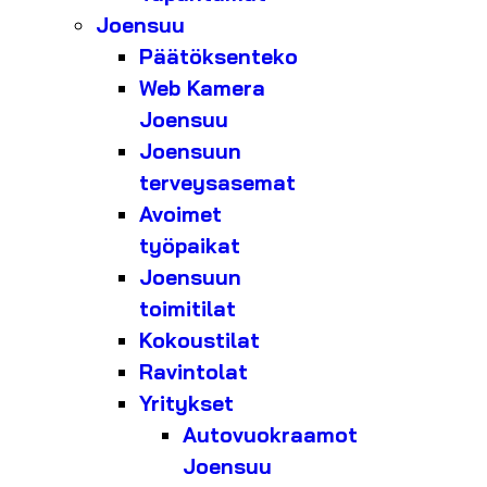
Joensuu
Päätöksenteko
Web Kamera
Joensuu
Joensuun
terveysasemat
Avoimet
työpaikat
Joensuun
toimitilat
Kokoustilat
Ravintolat
Yritykset
Autovuokraamot
Joensuu