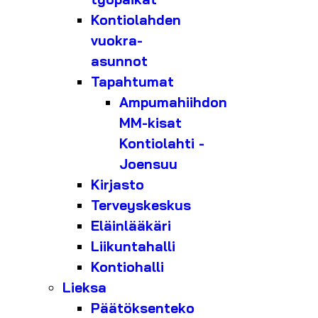
Kontiolahden
vuokra-
asunnot
Tapahtumat
Ampumahiihdon
MM-kisat
Kontiolahti -
Joensuu
Kirjasto
Terveyskeskus
Eläinlääkäri
Liikuntahalli
Kontiohalli
Lieksa
Päätöksenteko