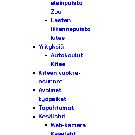
eläinpuisto
Zoo
Lasten
liikennepuisto
kitee
Yrityksiä
Autokoulut
Kitee
Kiteen vuokra-
asunnot
Avoimet
työpaikat
Tapahtumat
Kesälahti
Web-kamera
Kesälahti