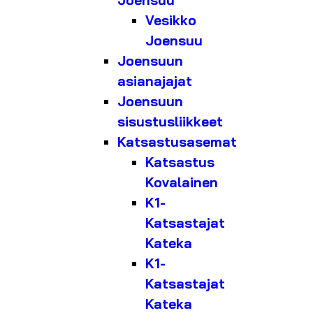
Joensuu
Vesikko
Joensuu
Joensuun
asianajajat
Joensuun
sisustusliikkeet
Katsastusasemat
Katsastus
Kovalainen
K1-
Katsastajat
Kateka
K1-
Katsastajat
Kateka