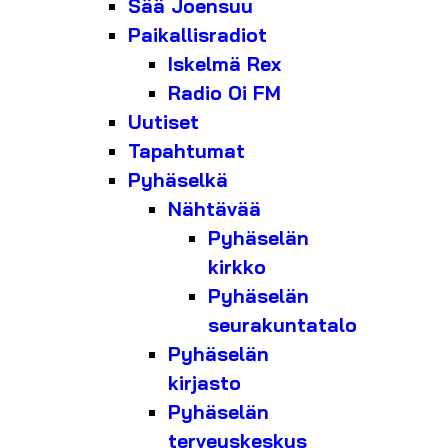
Sää Joensuu
Paikallisradiot
Iskelmä Rex
Radio Oi FM
Uutiset
Tapahtumat
Pyhäselkä
Nähtävää
Pyhäselän
kirkko
Pyhäselän
seurakuntatalo
Pyhäselän
kirjasto
Pyhäselän
terveyskeskus