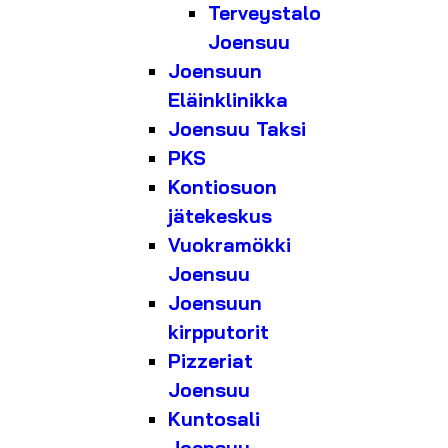
Terveystalo
Joensuu
Joensuun
Eläinklinikka
Joensuu Taksi
PKS
Kontiosuon
jätekeskus
Vuokramökki
Joensuu
Joensuun
kirpputorit
Pizzeriat
Joensuu
Kuntosali