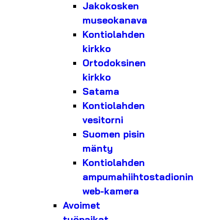
Jakokosken
museokanava
Kontiolahden
kirkko
Ortodoksinen
kirkko
Satama
Kontiolahden
vesitorni
Suomen pisin
mänty
Kontiolahden
ampumahiihtostadionin
web-kamera
Avoimet
työpaikat