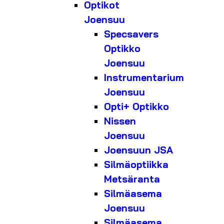
Optikot
Joensuu
Specsavers
Optikko
Joensuu
Instrumentarium
Joensuu
Opti+ Optikko
Nissen
Joensuu
Joensuun JSA
Silmäoptiikka
Metsäranta
Silmäasema
Joensuu
Silmäasema