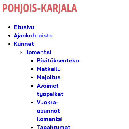
Etusivu
Ajankohtaista
Kunnat
Ilomantsi
Päätöksenteko
Matkailu
Majoitus
Avoimet
työpaikat
Vuokra-
asunnot
Ilomantsi
Tapahtumat