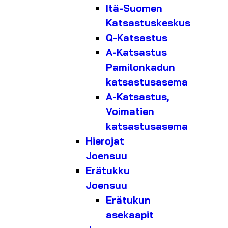
Itä-Suomen
Katsastuskeskus
Q-Katsastus
A-Katsastus
Pamilonkadun
katsastusasema
A-Katsastus,
Voimatien
katsastusasema
Hierojat
Joensuu
Erätukku
Joensuu
Erätukun
asekaapit