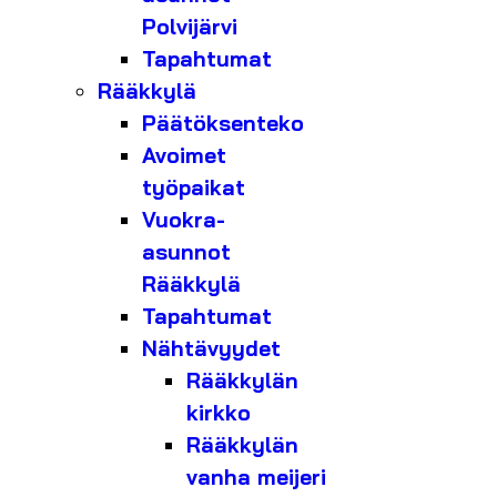
Polvijärvi
Tapahtumat
Rääkkylä
Päätöksenteko
Avoimet
työpaikat
Vuokra-
asunnot
Rääkkylä
Tapahtumat
Nähtävyydet
Rääkkylän
kirkko
Rääkkylän
vanha meijeri