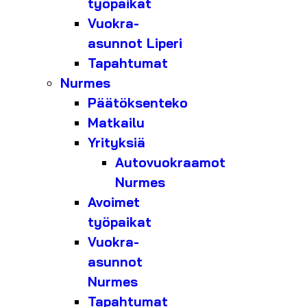
työpaikat
Vuokra-
asunnot Liperi
Tapahtumat
Nurmes
Päätöksenteko
Matkailu
Yrityksiä
Autovuokraamot
Nurmes
Avoimet
työpaikat
Vuokra-
asunnot
Nurmes
Tapahtumat