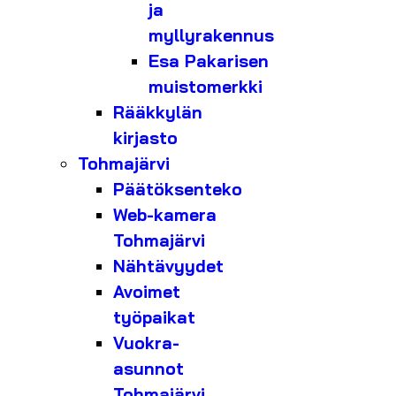
ja
myllyrakennus
Esa Pakarisen
muistomerkki
Rääkkylän
kirjasto
Tohmajärvi
Päätöksenteko
Web-kamera
Tohmajärvi
Nähtävyydet
Avoimet
työpaikat
Vuokra-
asunnot
Tohmajärvi