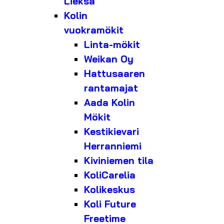
Lieksa
Kolin
vuokramökit
Linta-mökit
Weikan Oy
Hattusaaren
rantamajat
Aada Kolin
Mökit
Kestikievari
Herranniemi
Kiviniemen tila
KoliCarelia
Kolikeskus
Koli Future
Freetime