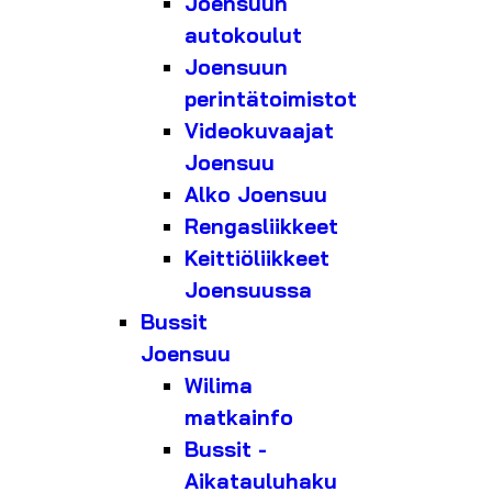
Joensuun
autokoulut
Joensuun
perintätoimistot
Videokuvaajat
Joensuu
Alko Joensuu
Rengasliikkeet
Keittiöliikkeet
Joensuussa
Bussit
Joensuu
Wilima
matkainfo
Bussit -
Aikatauluhaku