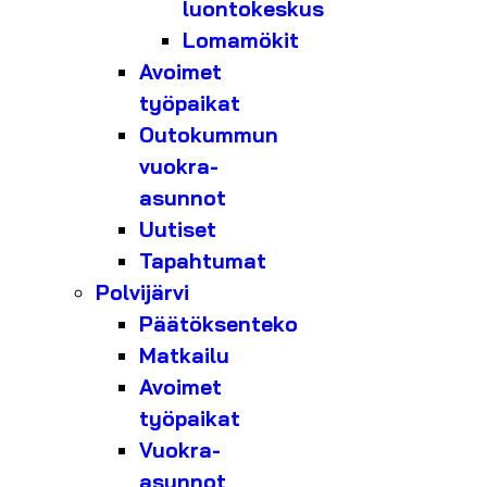
luontokeskus
Lomamökit
Avoimet
työpaikat
Outokummun
vuokra-
asunnot
Uutiset
Tapahtumat
Polvijärvi
Päätöksenteko
Matkailu
Avoimet
työpaikat
Vuokra-
asunnot