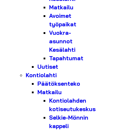
Matkailu
Avoimet
työpaikat
Vuokra-
asunnot
Kesälahti
Tapahtumat
Uutiset
Kontiolahti
Päätöksenteko
Matkailu
Kontiolahden
kotiseutukeskus
Selkie-Mönnin
kappeli