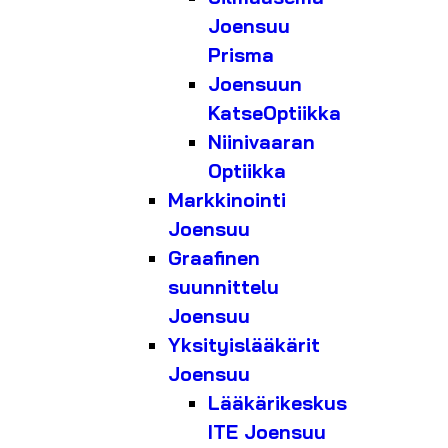
Joensuu
Prisma
Joensuun
KatseOptiikka
Niinivaaran
Optiikka
Markkinointi
Joensuu
Graafinen
suunnittelu
Joensuu
Yksityislääkärit
Joensuu
Lääkärikeskus
ITE Joensuu