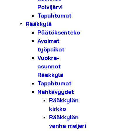
Polvijärvi
Tapahtumat
Rääkkylä
Päätöksenteko
Avoimet
työpaikat
Vuokra-
asunnot
Rääkkylä
Tapahtumat
Nähtävyydet
Rääkkylän
kirkko
Rääkkylän
vanha meijeri