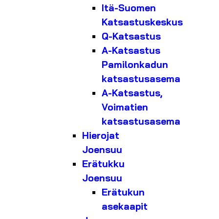
Itä-Suomen
Katsastuskeskus
Q-Katsastus
A-Katsastus
Pamilonkadun
katsastusasema
A-Katsastus,
Voimatien
katsastusasema
Hierojat
Joensuu
Erätukku
Joensuu
Erätukun
asekaapit