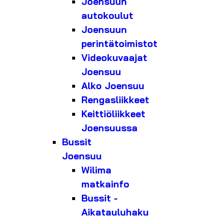
Joensuun
autokoulut
Joensuun
perintätoimistot
Videokuvaajat
Joensuu
Alko Joensuu
Rengasliikkeet
Keittiöliikkeet
Joensuussa
Bussit
Joensuu
Wilima
matkainfo
Bussit -
Aikatauluhaku