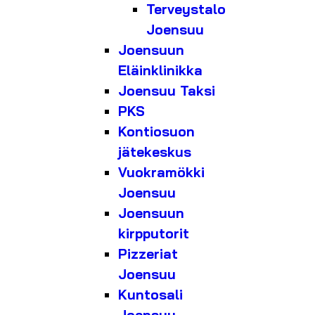
Terveystalo
Joensuu
Joensuun
Eläinklinikka
Joensuu Taksi
PKS
Kontiosuon
jätekeskus
Vuokramökki
Joensuu
Joensuun
kirpputorit
Pizzeriat
Joensuu
Kuntosali