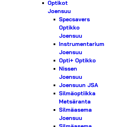
Optikot
Joensuu
Specsavers
Optikko
Joensuu
Instrumentarium
Joensuu
Opti+ Optikko
Nissen
Joensuu
Joensuun JSA
Silmäoptiikka
Metsäranta
Silmäasema
Joensuu
Silmäasema