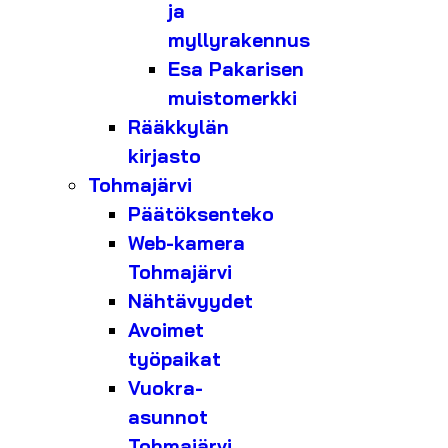
ja
myllyrakennus
Esa Pakarisen
muistomerkki
Rääkkylän
kirjasto
Tohmajärvi
Päätöksenteko
Web-kamera
Tohmajärvi
Nähtävyydet
Avoimet
työpaikat
Vuokra-
asunnot
Tohmajärvi