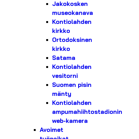
Jakokosken
museokanava
Kontiolahden
kirkko
Ortodoksinen
kirkko
Satama
Kontiolahden
vesitorni
Suomen pisin
mänty
Kontiolahden
ampumahiihtostadionin
web-kamera
Avoimet
työpaikat