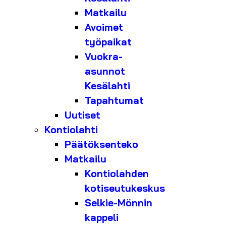
Matkailu
Avoimet
työpaikat
Vuokra-
asunnot
Kesälahti
Tapahtumat
Uutiset
Kontiolahti
Päätöksenteko
Matkailu
Kontiolahden
kotiseutukeskus
Selkie-Mönnin
kappeli