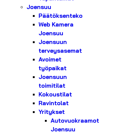
Joensuu
Päätöksenteko
Web Kamera
Joensuu
Joensuun
terveysasemat
Avoimet
työpaikat
Joensuun
toimitilat
Kokoustilat
Ravintolat
Yritykset
Autovuokraamot
Joensuu