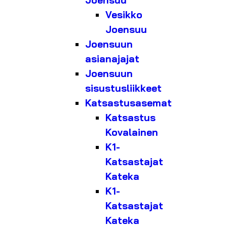
Joensuu
Vesikko
Joensuu
Joensuun
asianajajat
Joensuun
sisustusliikkeet
Katsastusasemat
Katsastus
Kovalainen
K1-
Katsastajat
Kateka
K1-
Katsastajat
Kateka