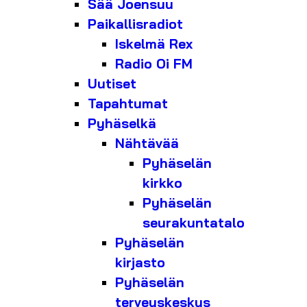
Sää Joensuu
Paikallisradiot
Iskelmä Rex
Radio Oi FM
Uutiset
Tapahtumat
Pyhäselkä
Nähtävää
Pyhäselän
kirkko
Pyhäselän
seurakuntatalo
Pyhäselän
kirjasto
Pyhäselän
terveyskeskus