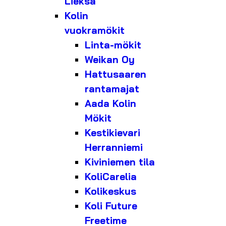
Lieksa
Kolin
vuokramökit
Linta-mökit
Weikan Oy
Hattusaaren
rantamajat
Aada Kolin
Mökit
Kestikievari
Herranniemi
Kiviniemen tila
KoliCarelia
Kolikeskus
Koli Future
Freetime