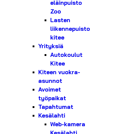
eläinpuisto
Zoo
Lasten
liikennepuisto
kitee
Yrityksiä
Autokoulut
Kitee
Kiteen vuokra-
asunnot
Avoimet
työpaikat
Tapahtumat
Kesälahti
Web-kamera
Kesälahti