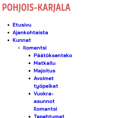
Etusivu
Ajankohtaista
Kunnat
Ilomantsi
Päätöksenteko
Matkailu
Majoitus
Avoimet
työpaikat
Vuokra-
asunnot
Ilomantsi
Tapahtumat