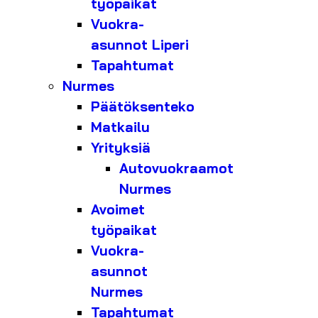
työpaikat
Vuokra-
asunnot Liperi
Tapahtumat
Nurmes
Päätöksenteko
Matkailu
Yrityksiä
Autovuokraamot
Nurmes
Avoimet
työpaikat
Vuokra-
asunnot
Nurmes
Tapahtumat