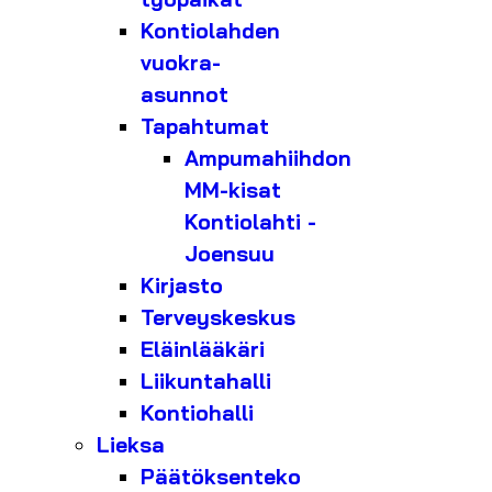
Kontiolahden
vuokra-
asunnot
Tapahtumat
Ampumahiihdon
MM-kisat
Kontiolahti -
Joensuu
Kirjasto
Terveyskeskus
Eläinlääkäri
Liikuntahalli
Kontiohalli
Lieksa
Päätöksenteko