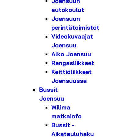
Joensuun
autokoulut
Joensuun
perintätoimistot
Videokuvaajat
Joensuu
Alko Joensuu
Rengasliikkeet
Keittiöliikkeet
Joensuussa
Bussit
Joensuu
Wilima
matkainfo
Bussit -
Aikatauluhaku