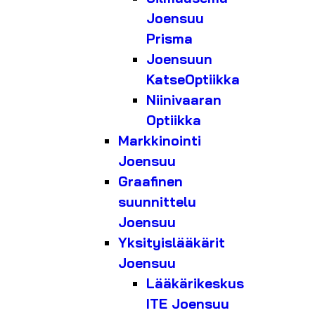
Joensuu
Prisma
Joensuun
KatseOptiikka
Niinivaaran
Optiikka
Markkinointi
Joensuu
Graafinen
suunnittelu
Joensuu
Yksityislääkärit
Joensuu
Lääkärikeskus
ITE Joensuu