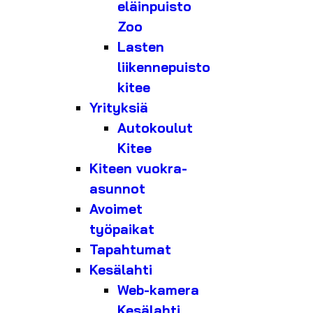
eläinpuisto
Zoo
Lasten
liikennepuisto
kitee
Yrityksiä
Autokoulut
Kitee
Kiteen vuokra-
asunnot
Avoimet
työpaikat
Tapahtumat
Kesälahti
Web-kamera
Kesälahti