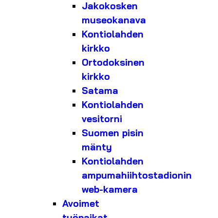
Jakokosken
museokanava
Kontiolahden
kirkko
Ortodoksinen
kirkko
Satama
Kontiolahden
vesitorni
Suomen pisin
mänty
Kontiolahden
ampumahiihtostadionin
web-kamera
Avoimet
työpaikat