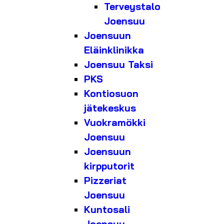
Terveystalo
Joensuu
Joensuun
Eläinklinikka
Joensuu Taksi
PKS
Kontiosuon
jätekeskus
Vuokramökki
Joensuu
Joensuun
kirpputorit
Pizzeriat
Joensuu
Kuntosali