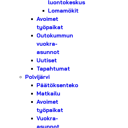
luontokeskus
Lomamökit
Avoimet
työpaikat
Outokummun
vuokra-
asunnot
Uutiset
Tapahtumat
Polvijärvi
Päätöksenteko
Matkailu
Avoimet
työpaikat
Vuokra-
asunnot