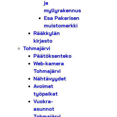
ja
myllyrakennus
Esa Pakarisen
muistomerkki
Rääkkylän
kirjasto
Tohmajärvi
Päätöksenteko
Web-kamera
Tohmajärvi
Nähtävyydet
Avoimet
työpaikat
Vuokra-
asunnot
Tohmajärvi