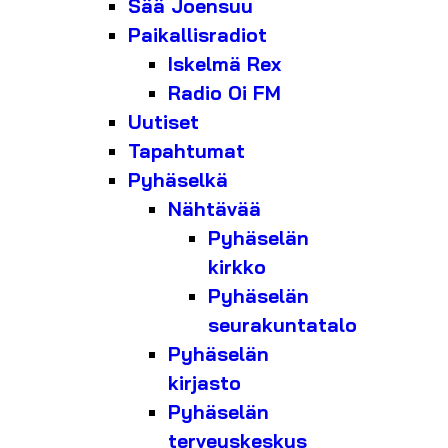
Sää Joensuu
Paikallisradiot
Iskelmä Rex
Radio Oi FM
Uutiset
Tapahtumat
Pyhäselkä
Nähtävää
Pyhäselän
kirkko
Pyhäselän
seurakuntatalo
Pyhäselän
kirjasto
Pyhäselän
terveyskeskus