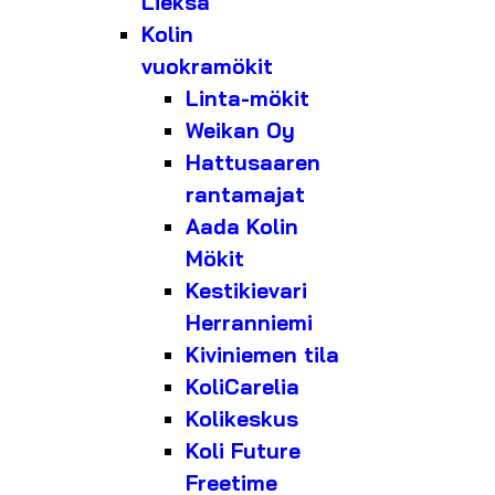
Lieksa
Kolin
vuokramökit
Linta-mökit
Weikan Oy
Hattusaaren
rantamajat
Aada Kolin
Mökit
Kestikievari
Herranniemi
Kiviniemen tila
KoliCarelia
Kolikeskus
Koli Future
Freetime