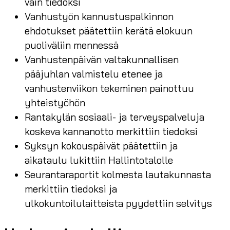
vain tiedoksi
Vanhustyön kannustuspalkinnon
ehdotukset päätettiin kerätä elokuun
puoliväliin mennessä
Vanhustenpäivän valtakunnallisen
pääjuhlan valmistelu etenee ja
vanhustenviikon tekeminen painottuu
yhteistyöhön
Rantakylän sosiaali- ja terveyspalveluja
koskeva kannanotto merkittiin tiedoksi
Syksyn kokouspäivät päätettiin ja
aikataulu lukittiin Hallintotalolle
Seurantaraportit kolmesta lautakunnasta
merkittiin tiedoksi ja
ulkokuntoilulaitteista pyydettiin selvitys