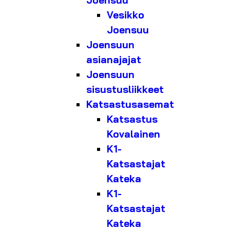
Joensuu
Vesikko
Joensuu
Joensuun
asianajajat
Joensuun
sisustusliikkeet
Katsastusasemat
Katsastus
Kovalainen
K1-
Katsastajat
Kateka
K1-
Katsastajat
Kateka