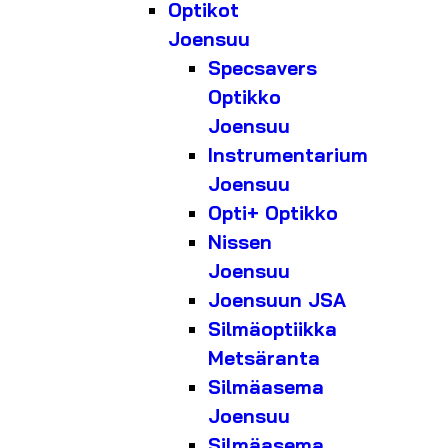
Optikot
Joensuu
Specsavers
Optikko
Joensuu
Instrumentarium
Joensuu
Opti+ Optikko
Nissen
Joensuu
Joensuun JSA
Silmäoptiikka
Metsäranta
Silmäasema
Joensuu
Silmäasema