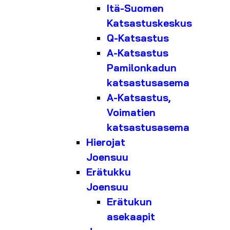
Itä-Suomen
Katsastuskeskus
Q-Katsastus
A-Katsastus
Pamilonkadun
katsastusasema
A-Katsastus,
Voimatien
katsastusasema
Hierojat
Joensuu
Erätukku
Joensuu
Erätukun
asekaapit