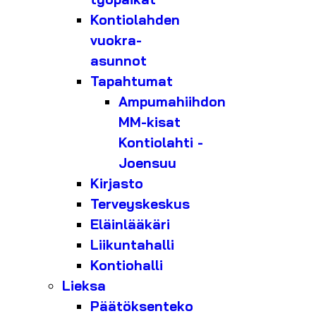
Kontiolahden
vuokra-
asunnot
Tapahtumat
Ampumahiihdon
MM-kisat
Kontiolahti -
Joensuu
Kirjasto
Terveyskeskus
Eläinlääkäri
Liikuntahalli
Kontiohalli
Lieksa
Päätöksenteko