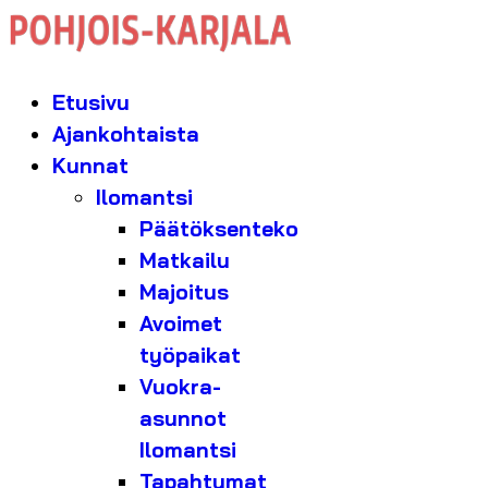
Etusivu
Ajankohtaista
Kunnat
Ilomantsi
Päätöksenteko
Matkailu
Majoitus
Avoimet
työpaikat
Vuokra-
asunnot
Ilomantsi
Tapahtumat