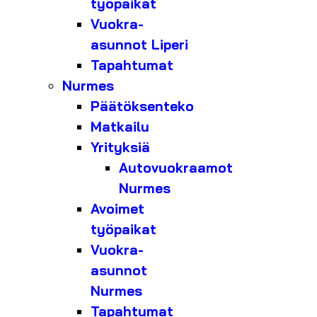
työpaikat
Vuokra-
asunnot Liperi
Tapahtumat
Nurmes
Päätöksenteko
Matkailu
Yrityksiä
Autovuokraamot
Nurmes
Avoimet
työpaikat
Vuokra-
asunnot
Nurmes
Tapahtumat