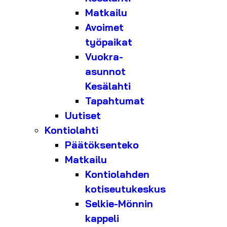
Matkailu
Avoimet
työpaikat
Vuokra-
asunnot
Kesälahti
Tapahtumat
Uutiset
Kontiolahti
Päätöksenteko
Matkailu
Kontiolahden
kotiseutukeskus
Selkie-Mönnin
kappeli