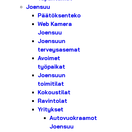
Joensuu
Päätöksenteko
Web Kamera
Joensuu
Joensuun
terveysasemat
Avoimet
työpaikat
Joensuun
toimitilat
Kokoustilat
Ravintolat
Yritykset
Autovuokraamot
Joensuu