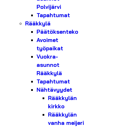
Polvijärvi
Tapahtumat
Rääkkylä
Päätöksenteko
Avoimet
työpaikat
Vuokra-
asunnot
Rääkkylä
Tapahtumat
Nähtävyydet
Rääkkylän
kirkko
Rääkkylän
vanha meijeri