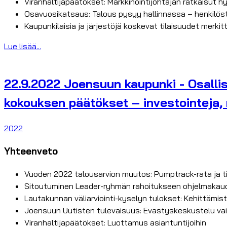
Viranhaltijapäätökset: Markkinointijohtajan ratkaisut h
Osavuosikatsaus: Talous pysyy hallinnassa – henkilö
Kaupunkilaisia ja järjestöjä koskevat tilaisuudet merkit
Lue lisää...
22.9.2022 Joensuun kaupunki - Osalli
kokouksen päätökset – investointeja, 
2022
Yhteenveto
Vuoden 2022 talousarvion muutos: Pumptrack-rata ja 
Sitoutuminen Leader-ryhmän rahoitukseen ohjelmakau
Lautakunnan väliarviointi-kyselyn tulokset: Kehittämis
Joensuun Uutisten tulevaisuus: Evästyskeskustelu va
Viranhaltijapäätökset: Luottamus asiantuntijoihin