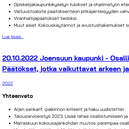
Opiskelijakaupunkikyselyn tulokset ja ohjelmatyön et
Valtuustoaloite päätöksenteon pitkäjänteisyyden vah
Viranhaltijapäätökset tiedoksi
Muut asiat: Kokouskäytännöt ja avustushakemukset s
Lue lisää...
20.10.2022 Joensuun kaupunki - Osalli
Päätökset, jotka vaikuttavat arkeen j
2022
Yhteenveto
Arjen sankarit -palkinnon kriteerit ja haku uudistettiin
Talousarvioesitys 2023: Lisää rahaa osallistumiseen j
Marraskuun kokousajankohdan muutos: parempaa osall