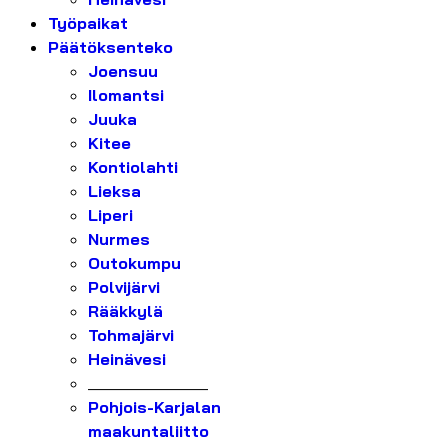
Työpaikat
Päätöksenteko
Joensuu
Ilomantsi
Juuka
Kitee
Kontiolahti
Lieksa
Liperi
Nurmes
Outokumpu
Polvijärvi
Rääkkylä
Tohmajärvi
Heinävesi
_______________
Pohjois-Karjalan
maakuntaliitto