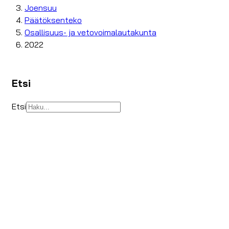
Joensuu
Päätöksenteko
Osallisuus- ja vetovoimalautakunta
2022
Etsi
Etsi