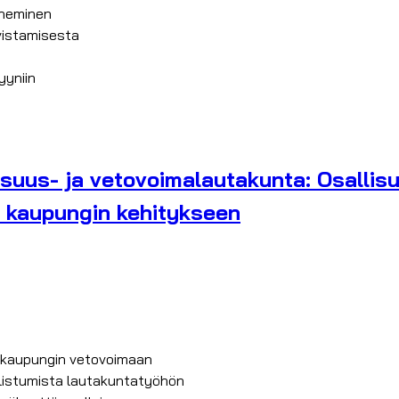
eneminen
vistamisesta
yyniin
suus- ja vetovoimalautakunta: Osallis
a kaupungin kehitykseen
a kaupungin vetovoimaan
istumista lautakuntatyöhön