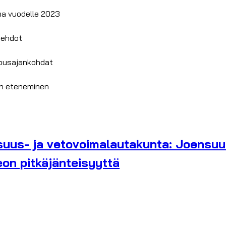
ma vuodelle 2023
uehdot
kousajankohdat
en eteneminen
isuus- ja vetovoimalautakunta: Joensuu
eon pitkäjänteisyyttä