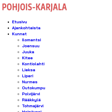
Etusivu
Ajankohtaista
Kunnat
Ilomantsi
Joensuu
Juuka
Kitee
Kontiolahti
Lieksa
Liperi
Nurmes
Outokumpu
Polvijärvi
Rääkkylä
Tohmajärvi
Heinävesi