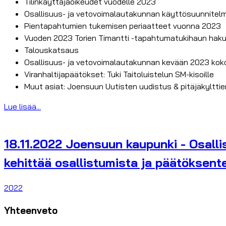
Tilinkäyttäjäoikeudet vuodelle 2023
Osallisuus- ja vetovoimalautakunnan käyttösuunnitel
Pientapahtumien tukemisen periaatteet vuonna 2023
Vuoden 2023 Torien Timantti -tapahtumatukihaun hak
Talouskatsaus
Osallisuus- ja vetovoimalautakunnan kevään 2023 ko
Viranhaltijapäätökset: Tuki Taitoluistelun SM-kisoille
Muut asiat: Joensuun Uutisten uudistus & pitäjäkyltti
Lue lisää...
18.11.2022 Joensuun kaupunki - Osall
kehittää osallistumista ja päätöksent
2022
Yhteenveto