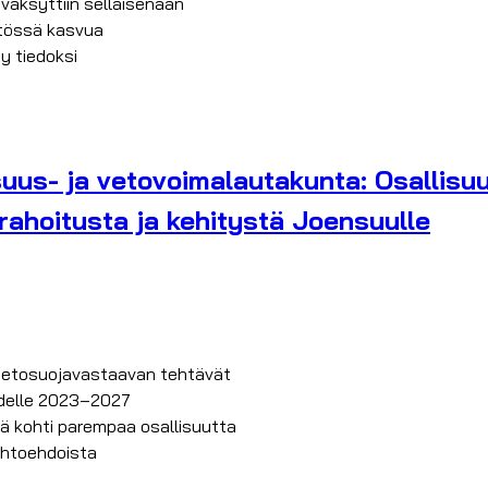
yväksyttiin sellaisenaan
stössä kasvua
ty tiedoksi
suus- ja vetovoimalautakunta: Osallisu
rahoitusta ja kehitystä Joensuulle
tietosuojavastaavan tehtävät
delle 2023–2027
tä kohti parempaa osallisuutta
ihtoehdoista