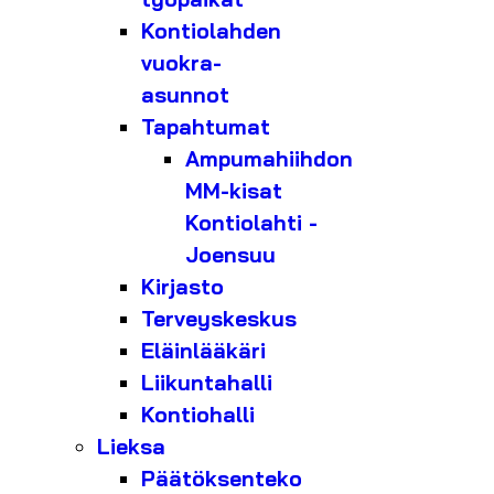
Kontiolahden
vuokra-
asunnot
Tapahtumat
Ampumahiihdon
MM-kisat
Kontiolahti -
Joensuu
Kirjasto
Terveyskeskus
Eläinlääkäri
Liikuntahalli
Kontiohalli
Lieksa
Päätöksenteko