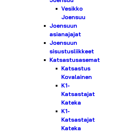
Joensuu
Vesikko
Joensuu
Joensuun
asianajajat
Joensuun
sisustusliikkeet
Katsastusasemat
Katsastus
Kovalainen
K1-
Katsastajat
Kateka
K1-
Katsastajat
Kateka