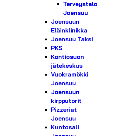
Terveystalo
Joensuu
Joensuun
Eläinklinikka
Joensuu Taksi
PKS
Kontiosuon
jätekeskus
Vuokramökki
Joensuu
Joensuun
kirpputorit
Pizzeriat
Joensuu
Kuntosali