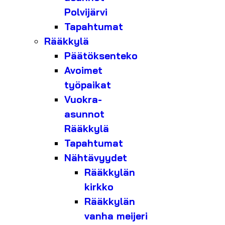
Polvijärvi
Tapahtumat
Rääkkylä
Päätöksenteko
Avoimet
työpaikat
Vuokra-
asunnot
Rääkkylä
Tapahtumat
Nähtävyydet
Rääkkylän
kirkko
Rääkkylän
vanha meijeri