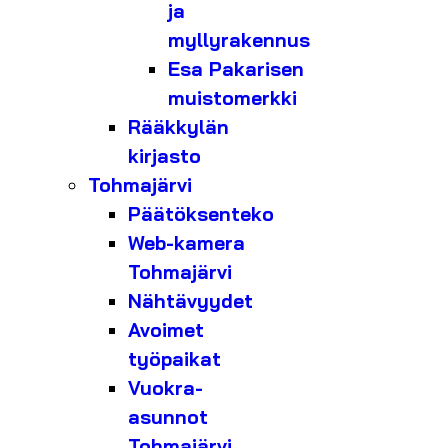
ja
myllyrakennus
Esa Pakarisen
muistomerkki
Rääkkylän
kirjasto
Tohmajärvi
Päätöksenteko
Web-kamera
Tohmajärvi
Nähtävyydet
Avoimet
työpaikat
Vuokra-
asunnot
Tohmajärvi