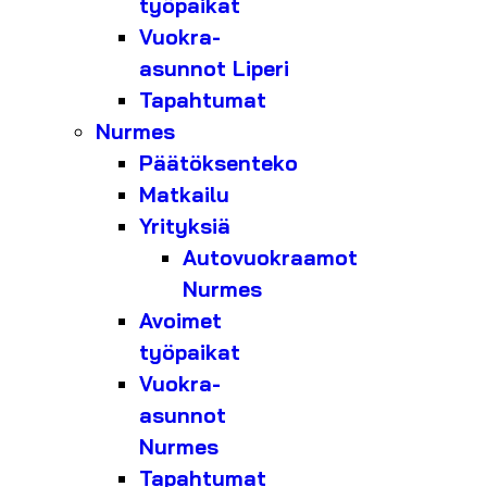
työpaikat
Vuokra-
asunnot Liperi
Tapahtumat
Nurmes
Päätöksenteko
Matkailu
Yrityksiä
Autovuokraamot
Nurmes
Avoimet
työpaikat
Vuokra-
asunnot
Nurmes
Tapahtumat