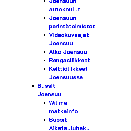
Joensuun
autokoulut
Joensuun
perintätoimistot
Videokuvaajat
Joensuu
Alko Joensuu
Rengasliikkeet
Keittiöliikkeet
Joensuussa
Bussit
Joensuu
Wilima
matkainfo
Bussit -
Aikatauluhaku