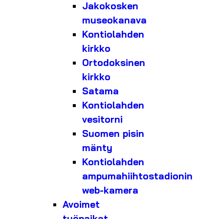
Jakokosken
museokanava
Kontiolahden
kirkko
Ortodoksinen
kirkko
Satama
Kontiolahden
vesitorni
Suomen pisin
mänty
Kontiolahden
ampumahiihtostadionin
web-kamera
Avoimet
työpaikat