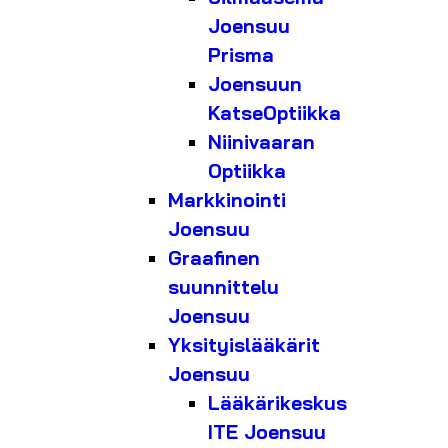
Joensuu
Prisma
Joensuun
KatseOptiikka
Niinivaaran
Optiikka
Markkinointi
Joensuu
Graafinen
suunnittelu
Joensuu
Yksityislääkärit
Joensuu
Lääkärikeskus
ITE Joensuu