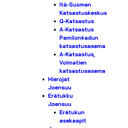
Itä-Suomen
Katsastuskeskus
Q-Katsastus
A-Katsastus
Pamilonkadun
katsastusasema
A-Katsastus,
Voimatien
katsastusasema
Hierojat
Joensuu
Erätukku
Joensuu
Erätukun
asekaapit