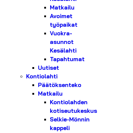
Matkailu
Avoimet
työpaikat
Vuokra-
asunnot
Kesälahti
Tapahtumat
Uutiset
Kontiolahti
Päätöksenteko
Matkailu
Kontiolahden
kotiseutukeskus
Selkie-Mönnin
kappeli