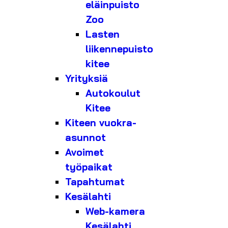
eläinpuisto
Zoo
Lasten
liikennepuisto
kitee
Yrityksiä
Autokoulut
Kitee
Kiteen vuokra-
asunnot
Avoimet
työpaikat
Tapahtumat
Kesälahti
Web-kamera
Kesälahti