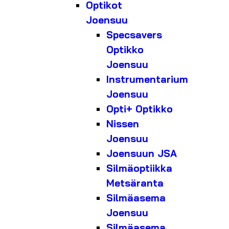
Optikot
Joensuu
Specsavers
Optikko
Joensuu
Instrumentarium
Joensuu
Opti+ Optikko
Nissen
Joensuu
Joensuun JSA
Silmäoptiikka
Metsäranta
Silmäasema
Joensuu
Silmäasema