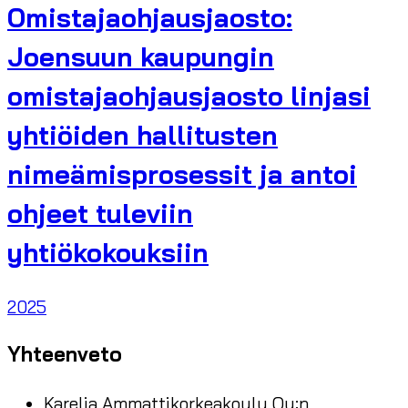
Omistajaohjausjaosto:
Joensuun kaupungin
omistajaohjausjaosto linjasi
yhtiöiden hallitusten
nimeämisprosessit ja antoi
ohjeet tuleviin
yhtiökokouksiin
2025
Yhteenveto
Karelia Ammattikorkeakoulu Oy:n