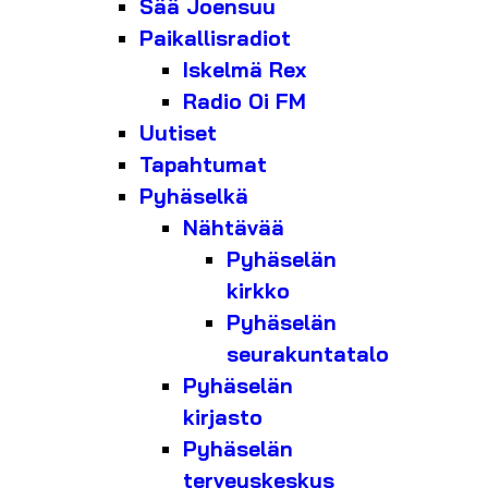
Sää Joensuu
Paikallisradiot
Iskelmä Rex
Radio Oi FM
Uutiset
Tapahtumat
Pyhäselkä
Nähtävää
Pyhäselän
kirkko
Pyhäselän
seurakuntatalo
Pyhäselän
kirjasto
Pyhäselän
terveyskeskus