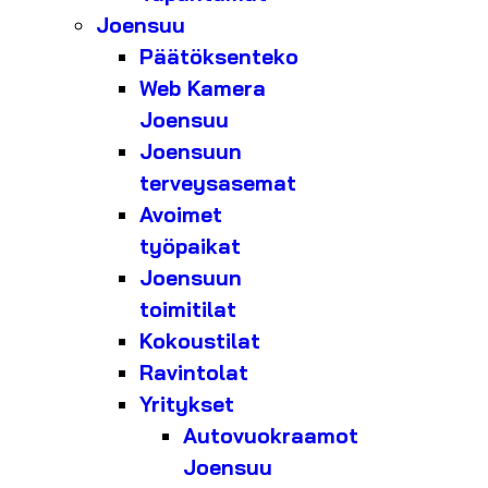
Joensuu
Päätöksenteko
Web Kamera
Joensuu
Joensuun
terveysasemat
Avoimet
työpaikat
Joensuun
toimitilat
Kokoustilat
Ravintolat
Yritykset
Autovuokraamot
Joensuu