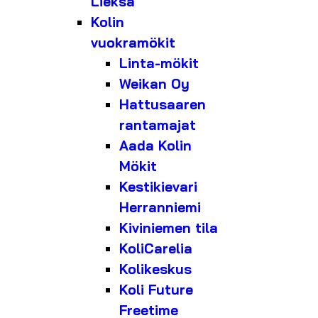
Lieksa
Kolin
vuokramökit
Linta-mökit
Weikan Oy
Hattusaaren
rantamajat
Aada Kolin
Mökit
Kestikievari
Herranniemi
Kiviniemen tila
KoliCarelia
Kolikeskus
Koli Future
Freetime