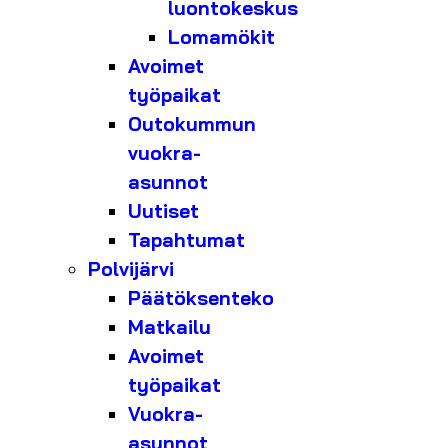
luontokeskus
Lomamökit
Avoimet
työpaikat
Outokummun
vuokra-
asunnot
Uutiset
Tapahtumat
Polvijärvi
Päätöksenteko
Matkailu
Avoimet
työpaikat
Vuokra-
asunnot