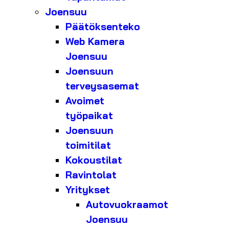
Joensuu
Päätöksenteko
Web Kamera
Joensuu
Joensuun
terveysasemat
Avoimet
työpaikat
Joensuun
toimitilat
Kokoustilat
Ravintolat
Yritykset
Autovuokraamot
Joensuu