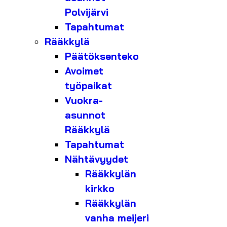
Polvijärvi
Tapahtumat
Rääkkylä
Päätöksenteko
Avoimet
työpaikat
Vuokra-
asunnot
Rääkkylä
Tapahtumat
Nähtävyydet
Rääkkylän
kirkko
Rääkkylän
vanha meijeri