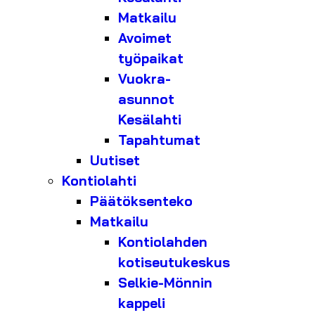
Matkailu
Avoimet
työpaikat
Vuokra-
asunnot
Kesälahti
Tapahtumat
Uutiset
Kontiolahti
Päätöksenteko
Matkailu
Kontiolahden
kotiseutukeskus
Selkie-Mönnin
kappeli