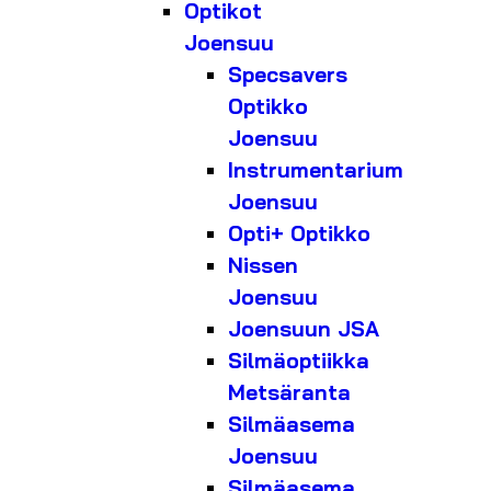
Optikot
Joensuu
Specsavers
Optikko
Joensuu
Instrumentarium
Joensuu
Opti+ Optikko
Nissen
Joensuu
Joensuun JSA
Silmäoptiikka
Metsäranta
Silmäasema
Joensuu
Silmäasema