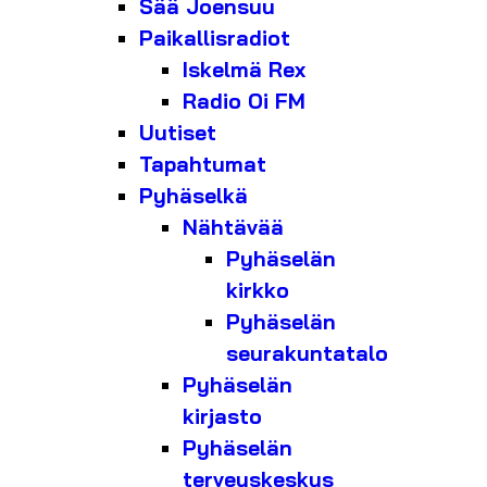
Sää Joensuu
Paikallisradiot
Iskelmä Rex
Radio Oi FM
Uutiset
Tapahtumat
Pyhäselkä
Nähtävää
Pyhäselän
kirkko
Pyhäselän
seurakuntatalo
Pyhäselän
kirjasto
Pyhäselän
terveyskeskus