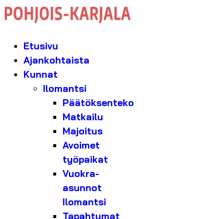
Etusivu
Ajankohtaista
Kunnat
Ilomantsi
Päätöksenteko
Matkailu
Majoitus
Avoimet
työpaikat
Vuokra-
asunnot
Ilomantsi
Tapahtumat