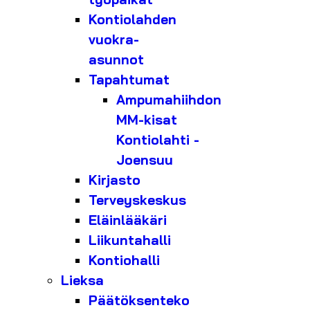
Kontiolahden
vuokra-
asunnot
Tapahtumat
Ampumahiihdon
MM-kisat
Kontiolahti -
Joensuu
Kirjasto
Terveyskeskus
Eläinlääkäri
Liikuntahalli
Kontiohalli
Lieksa
Päätöksenteko