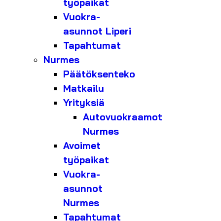
työpaikat
Vuokra-
asunnot Liperi
Tapahtumat
Nurmes
Päätöksenteko
Matkailu
Yrityksiä
Autovuokraamot
Nurmes
Avoimet
työpaikat
Vuokra-
asunnot
Nurmes
Tapahtumat