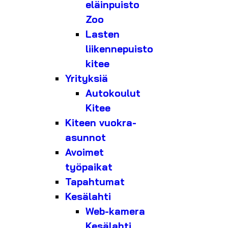
eläinpuisto
Zoo
Lasten
liikennepuisto
kitee
Yrityksiä
Autokoulut
Kitee
Kiteen vuokra-
asunnot
Avoimet
työpaikat
Tapahtumat
Kesälahti
Web-kamera
Kesälahti