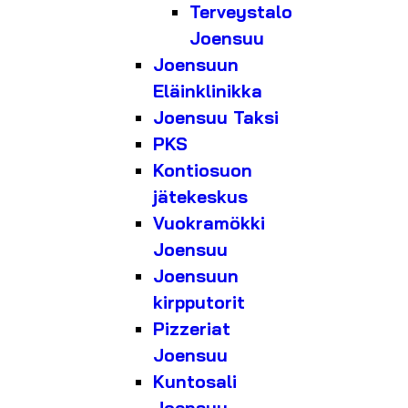
Terveystalo
Joensuu
Joensuun
Eläinklinikka
Joensuu Taksi
PKS
Kontiosuon
jätekeskus
Vuokramökki
Joensuu
Joensuun
kirpputorit
Pizzeriat
Joensuu
Kuntosali