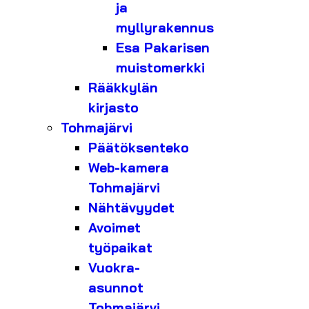
ja
myllyrakennus
Esa Pakarisen
muistomerkki
Rääkkylän
kirjasto
Tohmajärvi
Päätöksenteko
Web-kamera
Tohmajärvi
Nähtävyydet
Avoimet
työpaikat
Vuokra-
asunnot
Tohmajärvi