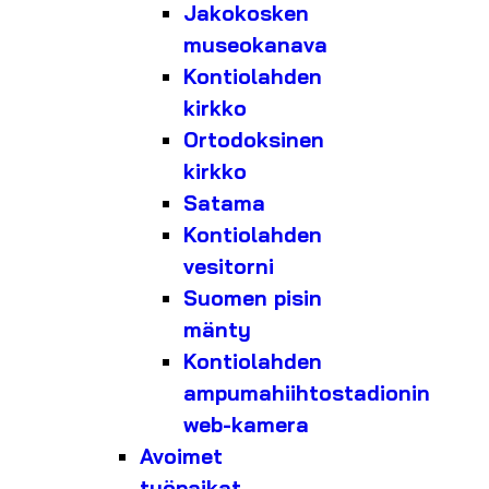
Jakokosken
museokanava
Kontiolahden
kirkko
Ortodoksinen
kirkko
Satama
Kontiolahden
vesitorni
Suomen pisin
mänty
Kontiolahden
ampumahiihtostadionin
web-kamera
Avoimet
työpaikat