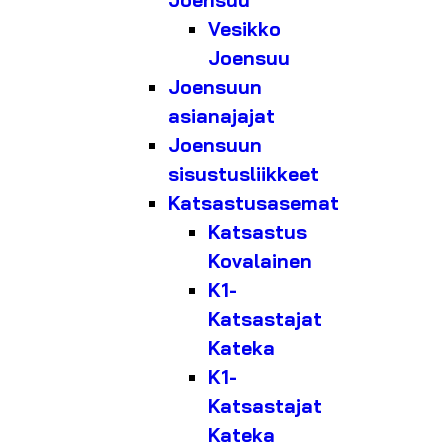
Joensuu
Vesikko
Joensuu
Joensuun
asianajajat
Joensuun
sisustusliikkeet
Katsastusasemat
Katsastus
Kovalainen
K1-
Katsastajat
Kateka
K1-
Katsastajat
Kateka