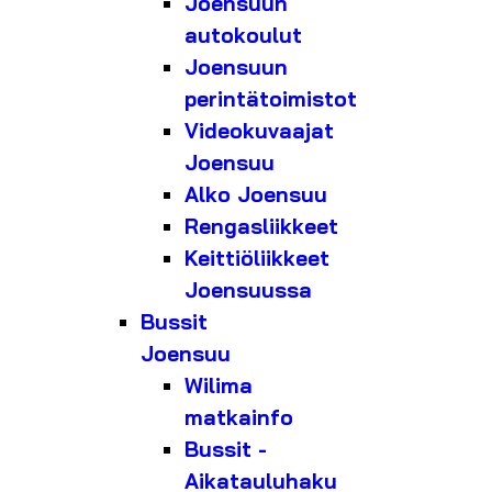
Joensuun
autokoulut
Joensuun
perintätoimistot
Videokuvaajat
Joensuu
Alko Joensuu
Rengasliikkeet
Keittiöliikkeet
Joensuussa
Bussit
Joensuu
Wilima
matkainfo
Bussit -
Aikatauluhaku