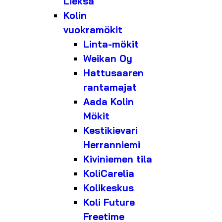
Lieksa
Kolin
vuokramökit
Linta-mökit
Weikan Oy
Hattusaaren
rantamajat
Aada Kolin
Mökit
Kestikievari
Herranniemi
Kiviniemen tila
KoliCarelia
Kolikeskus
Koli Future
Freetime