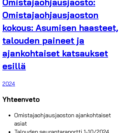
Omistajaohjausjaosto:
Omistajaohjausjaoston
kokous: Asumisen haasteet,
talouden paineet ja
ajankohtaiset katsaukset
esillä
2024
Yhteenveto
Omistajaohjausjaoston ajankohtaiset
asiat
Talouden seurantaraportti 1-10/2024