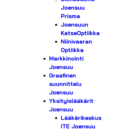
Joensuu
Prisma
Joensuun
KatseOptiikka
Niinivaaran
Optiikka
Markkinointi
Joensuu
Graafinen
suunnittelu
Joensuu
Yksityislääkärit
Joensuu
Lääkärikeskus
ITE Joensuu