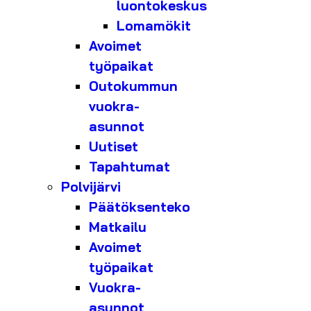
luontokeskus
Lomamökit
Avoimet
työpaikat
Outokummun
vuokra-
asunnot
Uutiset
Tapahtumat
Polvijärvi
Päätöksenteko
Matkailu
Avoimet
työpaikat
Vuokra-
asunnot