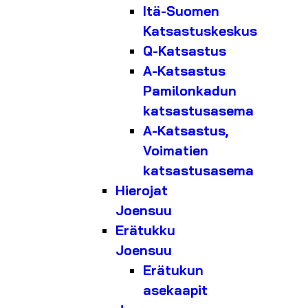
Itä-Suomen
Katsastuskeskus
Q-Katsastus
A-Katsastus
Pamilonkadun
katsastusasema
A-Katsastus,
Voimatien
katsastusasema
Hierojat
Joensuu
Erätukku
Joensuu
Erätukun
asekaapit