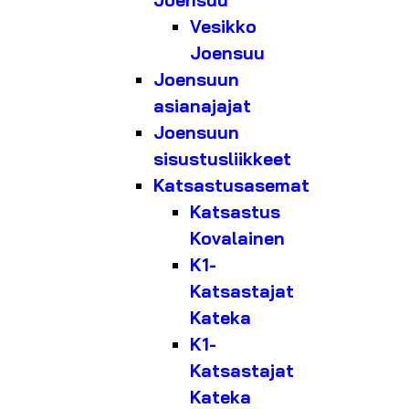
Joensuu
Vesikko
Joensuu
Joensuun
asianajajat
Joensuun
sisustusliikkeet
Katsastusasemat
Katsastus
Kovalainen
K1-
Katsastajat
Kateka
K1-
Katsastajat
Kateka