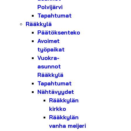
Polvijärvi
Tapahtumat
Rääkkylä
Päätöksenteko
Avoimet
työpaikat
Vuokra-
asunnot
Rääkkylä
Tapahtumat
Nähtävyydet
Rääkkylän
kirkko
Rääkkylän
vanha meijeri