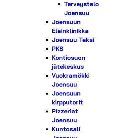
Terveystalo
Joensuu
Joensuun
Eläinklinikka
Joensuu Taksi
PKS
Kontiosuon
jätekeskus
Vuokramökki
Joensuu
Joensuun
kirpputorit
Pizzeriat
Joensuu
Kuntosali