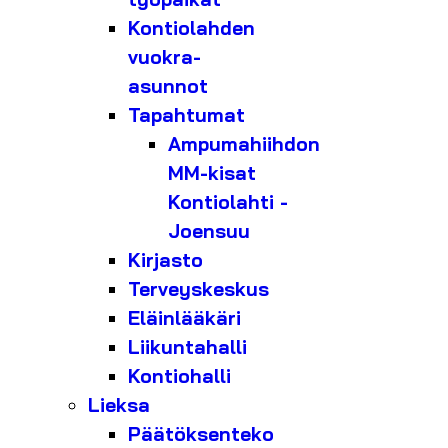
Kontiolahden
vuokra-
asunnot
Tapahtumat
Ampumahiihdon
MM-kisat
Kontiolahti -
Joensuu
Kirjasto
Terveyskeskus
Eläinlääkäri
Liikuntahalli
Kontiohalli
Lieksa
Päätöksenteko