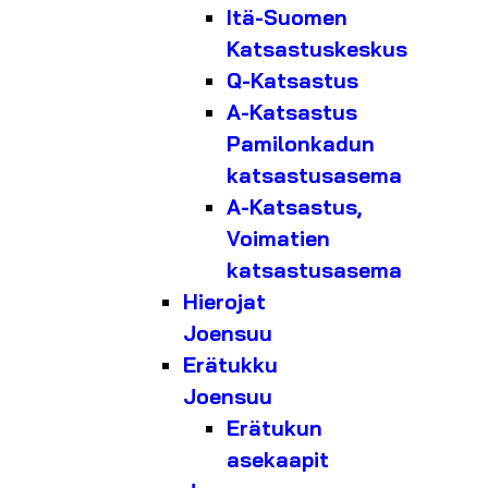
Itä-Suomen
Katsastuskeskus
Q-Katsastus
A-Katsastus
Pamilonkadun
katsastusasema
A-Katsastus,
Voimatien
katsastusasema
Hierojat
Joensuu
Erätukku
Joensuu
Erätukun
asekaapit