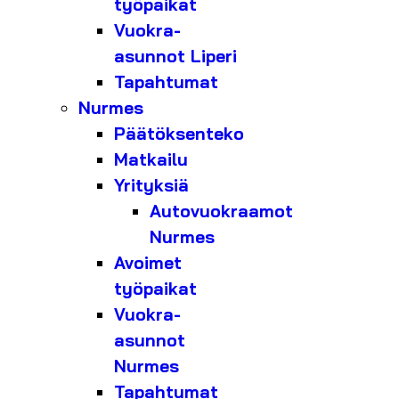
työpaikat
Vuokra-
asunnot Liperi
Tapahtumat
Nurmes
Päätöksenteko
Matkailu
Yrityksiä
Autovuokraamot
Nurmes
Avoimet
työpaikat
Vuokra-
asunnot
Nurmes
Tapahtumat