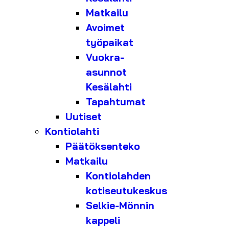
Matkailu
Avoimet
työpaikat
Vuokra-
asunnot
Kesälahti
Tapahtumat
Uutiset
Kontiolahti
Päätöksenteko
Matkailu
Kontiolahden
kotiseutukeskus
Selkie-Mönnin
kappeli