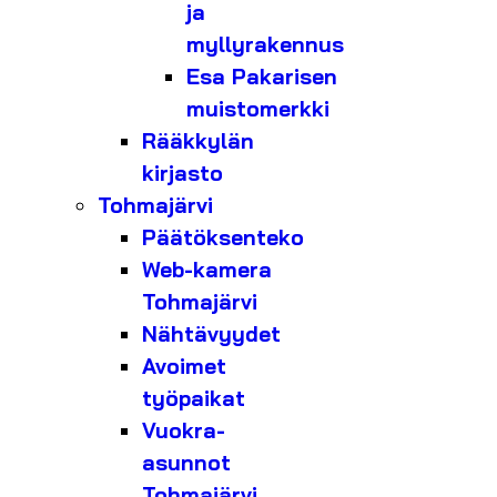
ja
myllyrakennus
Esa Pakarisen
muistomerkki
Rääkkylän
kirjasto
Tohmajärvi
Päätöksenteko
Web-kamera
Tohmajärvi
Nähtävyydet
Avoimet
työpaikat
Vuokra-
asunnot
Tohmajärvi