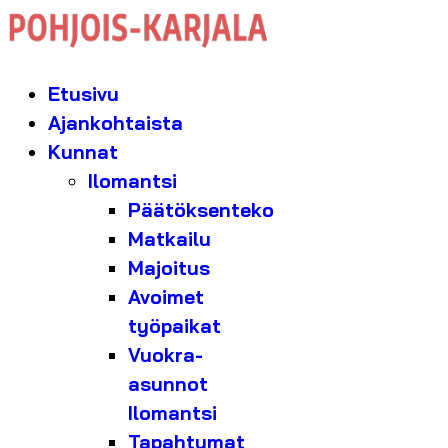
Etusivu
Ajankohtaista
Kunnat
Ilomantsi
Päätöksenteko
Matkailu
Majoitus
Avoimet
työpaikat
Vuokra-
asunnot
Ilomantsi
Tapahtumat