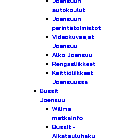
Joensuun
autokoulut
Joensuun
perintätoimistot
Videokuvaajat
Joensuu
Alko Joensuu
Rengasliikkeet
Keittiöliikkeet
Joensuussa
Bussit
Joensuu
Wilima
matkainfo
Bussit -
Aikatauluhaku