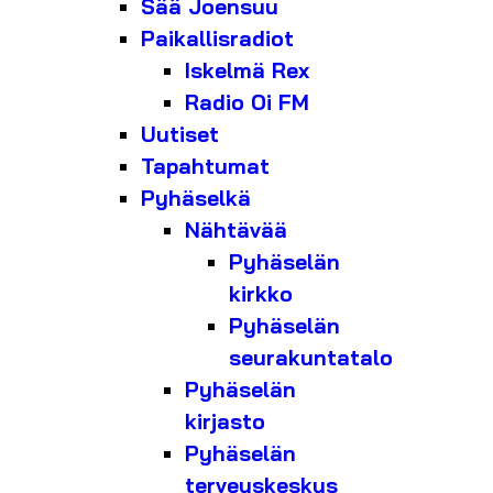
Sää Joensuu
Paikallisradiot
Iskelmä Rex
Radio Oi FM
Uutiset
Tapahtumat
Pyhäselkä
Nähtävää
Pyhäselän
kirkko
Pyhäselän
seurakuntatalo
Pyhäselän
kirjasto
Pyhäselän
terveyskeskus