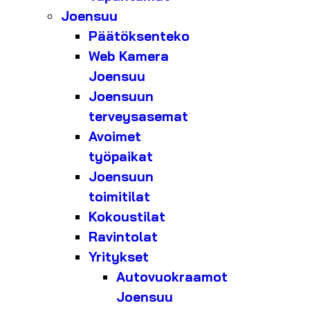
Joensuu
Päätöksenteko
Web Kamera
Joensuu
Joensuun
terveysasemat
Avoimet
työpaikat
Joensuun
toimitilat
Kokoustilat
Ravintolat
Yritykset
Autovuokraamot
Joensuu