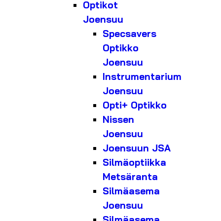
Optikot
Joensuu
Specsavers
Optikko
Joensuu
Instrumentarium
Joensuu
Opti+ Optikko
Nissen
Joensuu
Joensuun JSA
Silmäoptiikka
Metsäranta
Silmäasema
Joensuu
Silmäasema