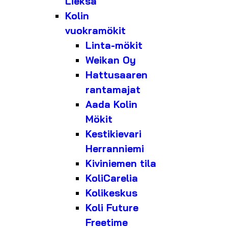
Lieksa
Kolin
vuokramökit
Linta-mökit
Weikan Oy
Hattusaaren
rantamajat
Aada Kolin
Mökit
Kestikievari
Herranniemi
Kiviniemen tila
KoliCarelia
Kolikeskus
Koli Future
Freetime