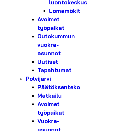
luontokeskus
Lomamökit
Avoimet
työpaikat
Outokummun
vuokra-
asunnot
Uutiset
Tapahtumat
Polvijärvi
Päätöksenteko
Matkailu
Avoimet
työpaikat
Vuokra-
asunnot