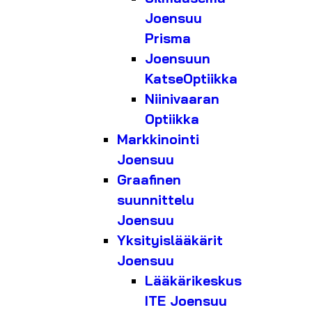
Joensuu
Prisma
Joensuun
KatseOptiikka
Niinivaaran
Optiikka
Markkinointi
Joensuu
Graafinen
suunnittelu
Joensuu
Yksityislääkärit
Joensuu
Lääkärikeskus
ITE Joensuu