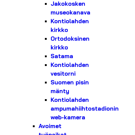
Jakokosken
museokanava
Kontiolahden
kirkko
Ortodoksinen
kirkko
Satama
Kontiolahden
vesitorni
Suomen pisin
mänty
Kontiolahden
ampumahiihtostadionin
web-kamera
Avoimet
työpaikat