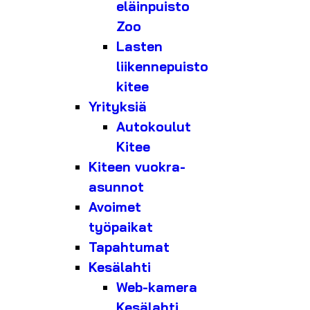
eläinpuisto
Zoo
Lasten
liikennepuisto
kitee
Yrityksiä
Autokoulut
Kitee
Kiteen vuokra-
asunnot
Avoimet
työpaikat
Tapahtumat
Kesälahti
Web-kamera
Kesälahti