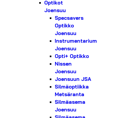
Optikot
Joensuu
Specsavers
Optikko
Joensuu
Instrumentarium
Joensuu
Opti+ Optikko
Nissen
Joensuu
Joensuun JSA
Silmäoptiikka
Metsäranta
Silmäasema
Joensuu
Silmäasema