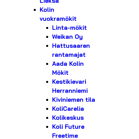
Lieksa
Kolin
vuokramökit
Linta-mökit
Weikan Oy
Hattusaaren
rantamajat
Aada Kolin
Mökit
Kestikievari
Herranniemi
Kiviniemen tila
KoliCarelia
Kolikeskus
Koli Future
Freetime