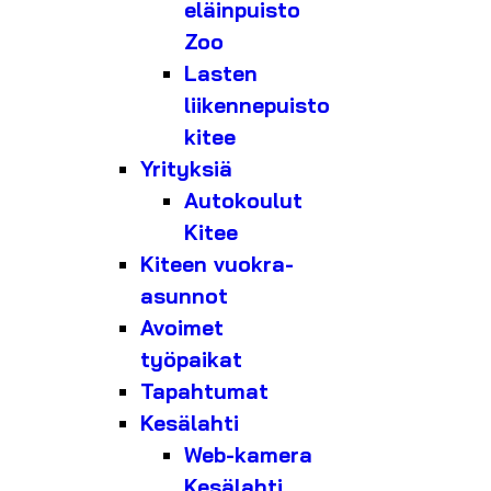
eläinpuisto
Zoo
Lasten
liikennepuisto
kitee
Yrityksiä
Autokoulut
Kitee
Kiteen vuokra-
asunnot
Avoimet
työpaikat
Tapahtumat
Kesälahti
Web-kamera
Kesälahti