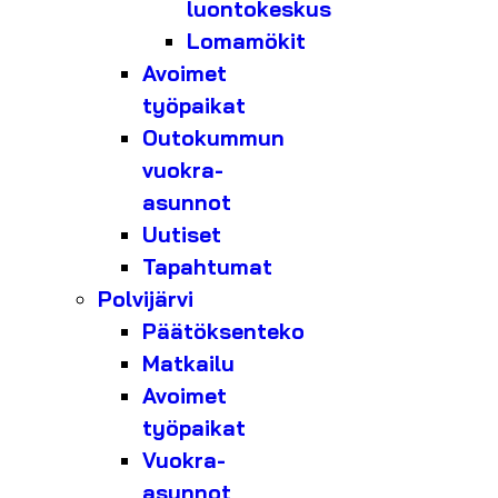
luontokeskus
Lomamökit
Avoimet
työpaikat
Outokummun
vuokra-
asunnot
Uutiset
Tapahtumat
Polvijärvi
Päätöksenteko
Matkailu
Avoimet
työpaikat
Vuokra-
asunnot