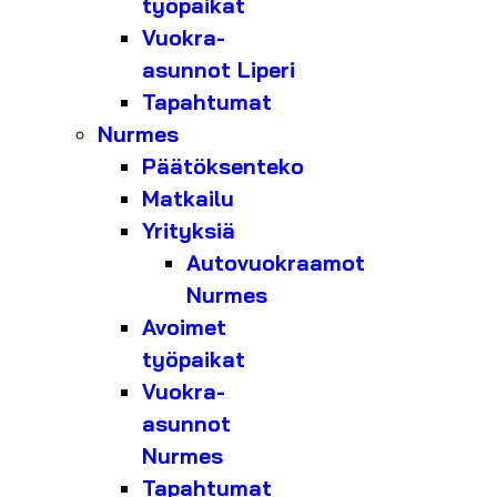
työpaikat
Vuokra-
asunnot Liperi
Tapahtumat
Nurmes
Päätöksenteko
Matkailu
Yrityksiä
Autovuokraamot
Nurmes
Avoimet
työpaikat
Vuokra-
asunnot
Nurmes
Tapahtumat