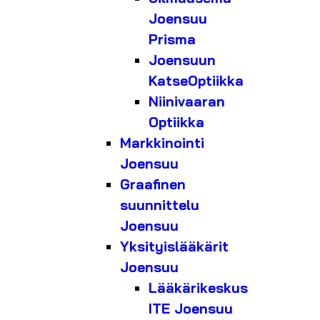
Joensuu
Prisma
Joensuun
KatseOptiikka
Niinivaaran
Optiikka
Markkinointi
Joensuu
Graafinen
suunnittelu
Joensuu
Yksityislääkärit
Joensuu
Lääkärikeskus
ITE Joensuu