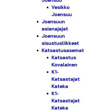
Joensuu
Vesikko
Joensuu
Joensuun
asianajajat
Joensuun
sisustusliikkeet
Katsastusasemat
Katsastus
Kovalainen
K1-
Katsastajat
Kateka
K1-
Katsastajat
Kateka