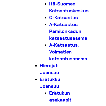
Itä-Suomen
Katsastuskeskus
Q-Katsastus
A-Katsastus
Pamilonkadun
katsastusasema
A-Katsastus,
Voimatien
katsastusasema
Hierojat
Joensuu
Erätukku
Joensuu
Erätukun
asekaapit