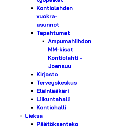
Kontiolahden
vuokra-
asunnot
Tapahtumat
Ampumahiihdon
MM-kisat
Kontiolahti -
Joensuu
Kirjasto
Terveyskeskus
Eläinlääkäri
Liikuntahalli
Kontiohalli
Lieksa
Päätöksenteko