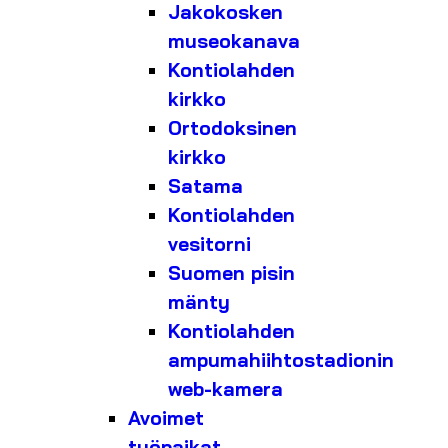
Jakokosken
museokanava
Kontiolahden
kirkko
Ortodoksinen
kirkko
Satama
Kontiolahden
vesitorni
Suomen pisin
mänty
Kontiolahden
ampumahiihtostadionin
web-kamera
Avoimet
työpaikat