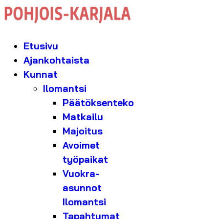
Etusivu
Ajankohtaista
Kunnat
Ilomantsi
Päätöksenteko
Matkailu
Majoitus
Avoimet
työpaikat
Vuokra-
asunnot
Ilomantsi
Tapahtumat