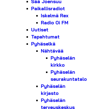
Sää Joensuu
Paikallisradiot
Iskelmä Rex
Radio Oi FM
Uutiset
Tapahtumat
Pyhäselkä
Nähtävää
Pyhäselän
kirkko
Pyhäselän
seurakuntatalo
Pyhäselän
kirjasto
Pyhäselän
terveyskeskus