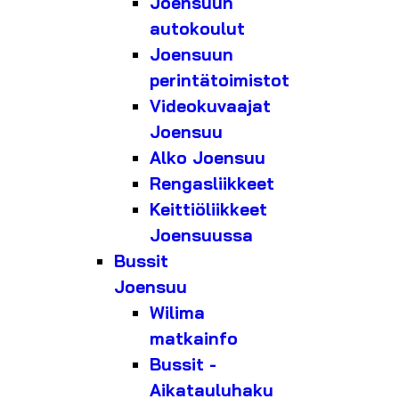
Joensuun
autokoulut
Joensuun
perintätoimistot
Videokuvaajat
Joensuu
Alko Joensuu
Rengasliikkeet
Keittiöliikkeet
Joensuussa
Bussit
Joensuu
Wilima
matkainfo
Bussit -
Aikatauluhaku