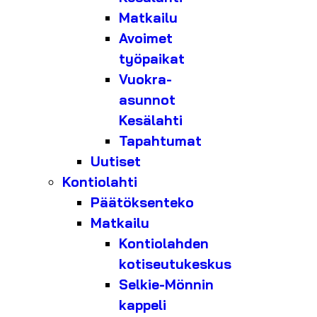
Matkailu
Avoimet
työpaikat
Vuokra-
asunnot
Kesälahti
Tapahtumat
Uutiset
Kontiolahti
Päätöksenteko
Matkailu
Kontiolahden
kotiseutukeskus
Selkie-Mönnin
kappeli