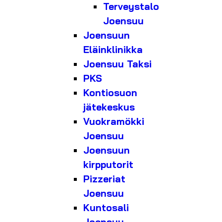
Terveystalo
Joensuu
Joensuun
Eläinklinikka
Joensuu Taksi
PKS
Kontiosuon
jätekeskus
Vuokramökki
Joensuu
Joensuun
kirpputorit
Pizzeriat
Joensuu
Kuntosali