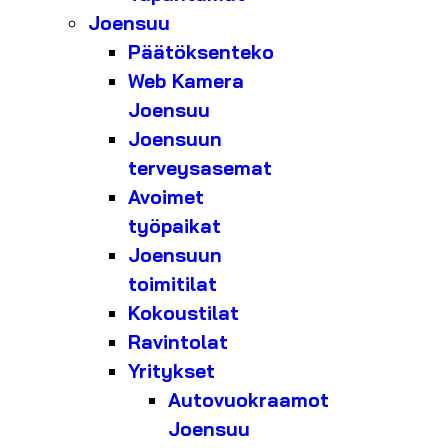
Joensuu
Päätöksenteko
Web Kamera
Joensuu
Joensuun
terveysasemat
Avoimet
työpaikat
Joensuun
toimitilat
Kokoustilat
Ravintolat
Yritykset
Autovuokraamot
Joensuu