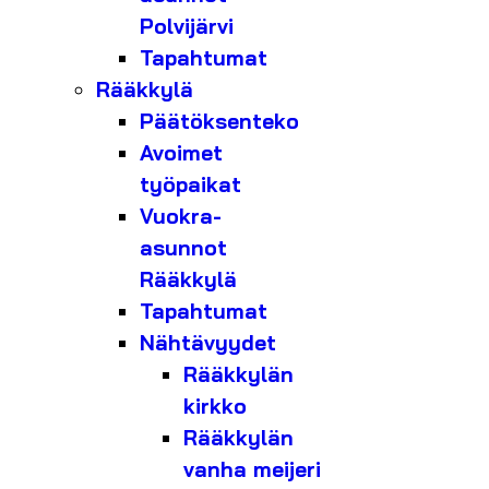
Polvijärvi
Tapahtumat
Rääkkylä
Päätöksenteko
Avoimet
työpaikat
Vuokra-
asunnot
Rääkkylä
Tapahtumat
Nähtävyydet
Rääkkylän
kirkko
Rääkkylän
vanha meijeri