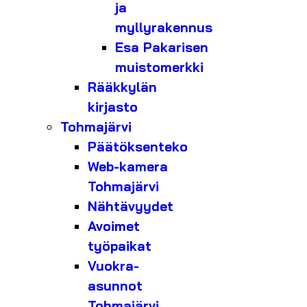
ja
myllyrakennus
Esa Pakarisen
muistomerkki
Rääkkylän
kirjasto
Tohmajärvi
Päätöksenteko
Web-kamera
Tohmajärvi
Nähtävyydet
Avoimet
työpaikat
Vuokra-
asunnot
Tohmajärvi