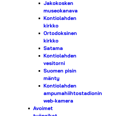
Jakokosken
museokanava
Kontiolahden
kirkko
Ortodoksinen
kirkko
Satama
Kontiolahden
vesitorni
Suomen pisin
mänty
Kontiolahden
ampumahiihtostadionin
web-kamera
Avoimet
työpaikat