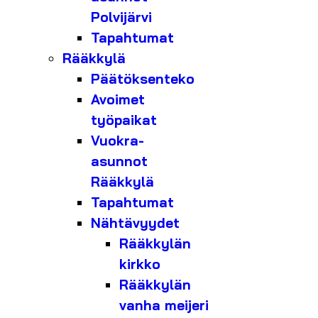
Polvijärvi
Tapahtumat
Rääkkylä
Päätöksenteko
Avoimet
työpaikat
Vuokra-
asunnot
Rääkkylä
Tapahtumat
Nähtävyydet
Rääkkylän
kirkko
Rääkkylän
vanha meijeri