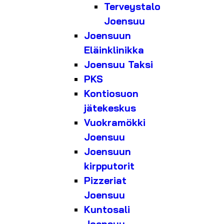
Terveystalo
Joensuu
Joensuun
Eläinklinikka
Joensuu Taksi
PKS
Kontiosuon
jätekeskus
Vuokramökki
Joensuu
Joensuun
kirpputorit
Pizzeriat
Joensuu
Kuntosali