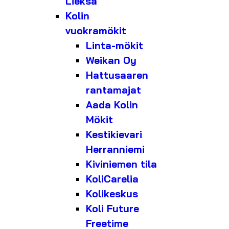
Lieksa
Kolin
vuokramökit
Linta-mökit
Weikan Oy
Hattusaaren
rantamajat
Aada Kolin
Mökit
Kestikievari
Herranniemi
Kiviniemen tila
KoliCarelia
Kolikeskus
Koli Future
Freetime