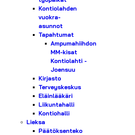
Kontiolahden
vuokra-
asunnot
Tapahtumat
Ampumahiihdon
MM-kisat
Kontiolahti -
Joensuu
Kirjasto
Terveyskeskus
Eläinlääkäri
Liikuntahalli
Kontiohalli
Lieksa
Päätöksenteko