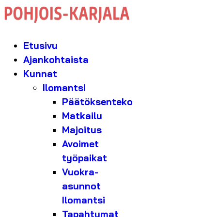
Etusivu
Ajankohtaista
Kunnat
Ilomantsi
Päätöksenteko
Matkailu
Majoitus
Avoimet
työpaikat
Vuokra-
asunnot
Ilomantsi
Tapahtumat