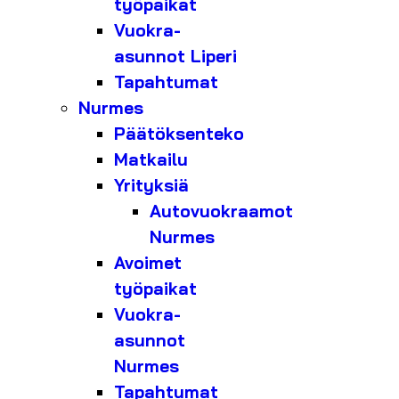
työpaikat
Vuokra-
asunnot Liperi
Tapahtumat
Nurmes
Päätöksenteko
Matkailu
Yrityksiä
Autovuokraamot
Nurmes
Avoimet
työpaikat
Vuokra-
asunnot
Nurmes
Tapahtumat