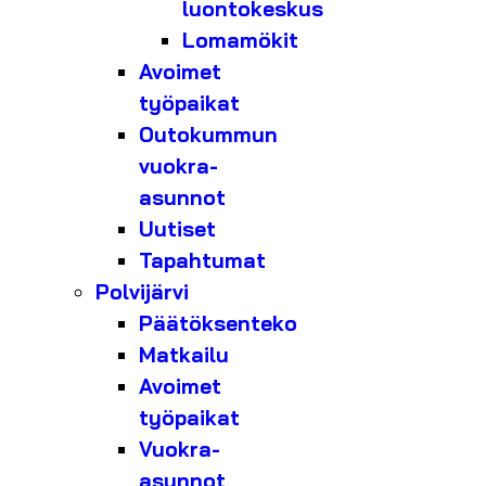
luontokeskus
Lomamökit
Avoimet
työpaikat
Outokummun
vuokra-
asunnot
Uutiset
Tapahtumat
Polvijärvi
Päätöksenteko
Matkailu
Avoimet
työpaikat
Vuokra-
asunnot