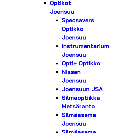
Optikot
Joensuu
Specsavers
Optikko
Joensuu
Instrumentarium
Joensuu
Opti+ Optikko
Nissen
Joensuu
Joensuun JSA
Silmäoptiikka
Metsäranta
Silmäasema
Joensuu
Silmäasema