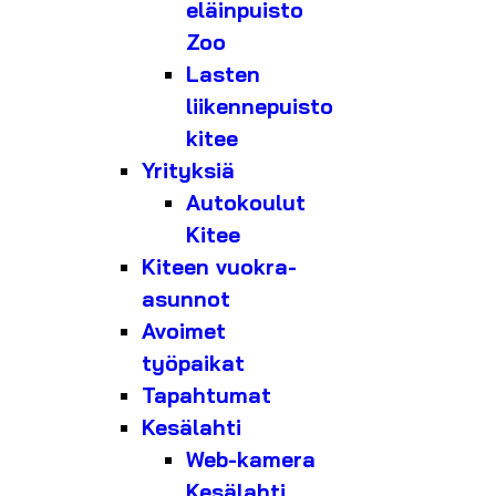
eläinpuisto
Zoo
Lasten
liikennepuisto
kitee
Yrityksiä
Autokoulut
Kitee
Kiteen vuokra-
asunnot
Avoimet
työpaikat
Tapahtumat
Kesälahti
Web-kamera
Kesälahti