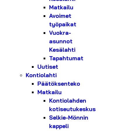
Matkailu
Avoimet
työpaikat
Vuokra-
asunnot
Kesälahti
Tapahtumat
Uutiset
Kontiolahti
Päätöksenteko
Matkailu
Kontiolahden
kotiseutukeskus
Selkie-Mönnin
kappeli