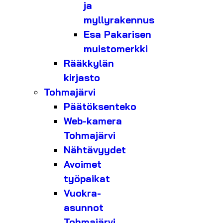
ja
myllyrakennus
Esa Pakarisen
muistomerkki
Rääkkylän
kirjasto
Tohmajärvi
Päätöksenteko
Web-kamera
Tohmajärvi
Nähtävyydet
Avoimet
työpaikat
Vuokra-
asunnot
Tohmajärvi