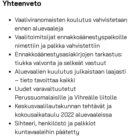
Yhteenveto
Vaaliviranomaisten koulutus vahvistetaan
ennen aluevaaleja
Vaalitoimitsijat ennakkoäänestyspaikoille
nimettiin ja palkka vahvistettiin
Ennakkoäänestysasiakirjojen tarkastus:
tiukka valvonta ja selkeät vastuut
Aluevaalien kuulutus julkaistaan laajasti
– tieto tavoittaa kaikki
Uudet varavaltuutetut
Perussuomalaisille ja Vihreälle liitolle
Keskusvaalilautakunnan tehtävät ja
kokousaikataulu 2022 aluevaaleissa
Sihteeri, henkilöstö ja palkkiot
kuntavaaleihin päätetty