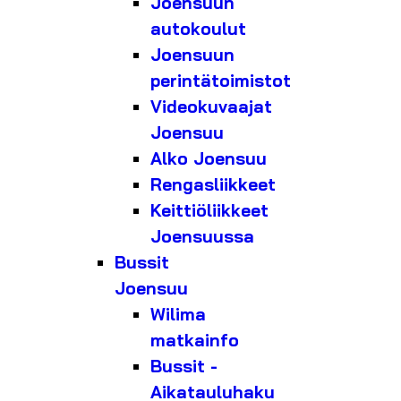
Joensuun
autokoulut
Joensuun
perintätoimistot
Videokuvaajat
Joensuu
Alko Joensuu
Rengasliikkeet
Keittiöliikkeet
Joensuussa
Bussit
Joensuu
Wilima
matkainfo
Bussit -
Aikatauluhaku