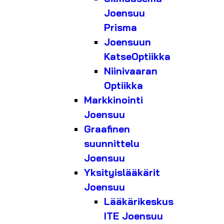
Joensuu
Prisma
Joensuun
KatseOptiikka
Niinivaaran
Optiikka
Markkinointi
Joensuu
Graafinen
suunnittelu
Joensuu
Yksityislääkärit
Joensuu
Lääkärikeskus
ITE Joensuu