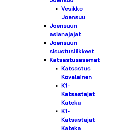
Joensuu
Vesikko
Joensuu
Joensuun
asianajajat
Joensuun
sisustusliikkeet
Katsastusasemat
Katsastus
Kovalainen
K1-
Katsastajat
Kateka
K1-
Katsastajat
Kateka