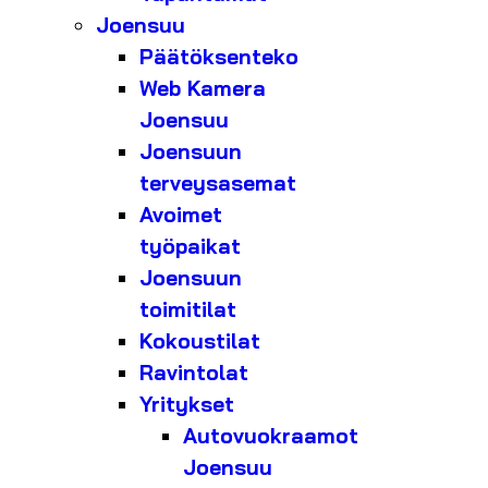
Joensuu
Päätöksenteko
Web Kamera
Joensuu
Joensuun
terveysasemat
Avoimet
työpaikat
Joensuun
toimitilat
Kokoustilat
Ravintolat
Yritykset
Autovuokraamot
Joensuu