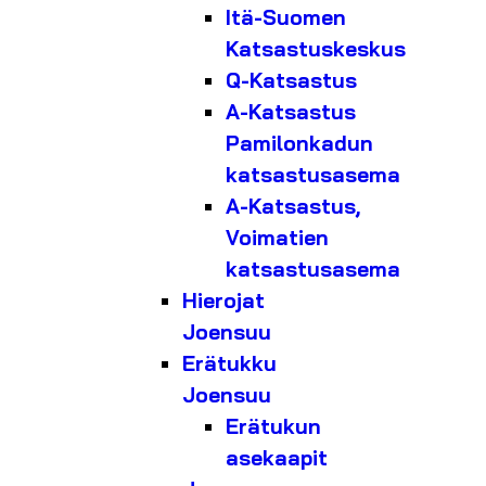
Itä-Suomen
Katsastuskeskus
Q-Katsastus
A-Katsastus
Pamilonkadun
katsastusasema
A-Katsastus,
Voimatien
katsastusasema
Hierojat
Joensuu
Erätukku
Joensuu
Erätukun
asekaapit