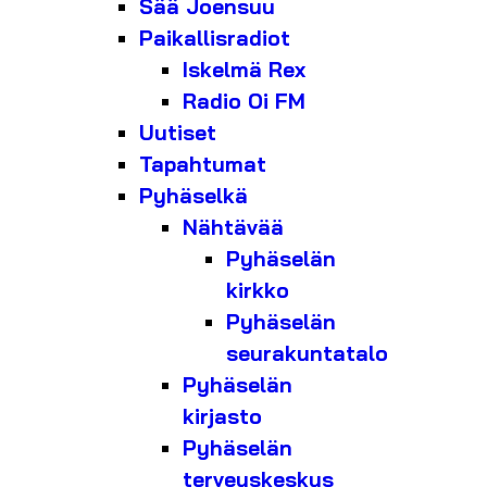
Sää Joensuu
Paikallisradiot
Iskelmä Rex
Radio Oi FM
Uutiset
Tapahtumat
Pyhäselkä
Nähtävää
Pyhäselän
kirkko
Pyhäselän
seurakuntatalo
Pyhäselän
kirjasto
Pyhäselän
terveyskeskus