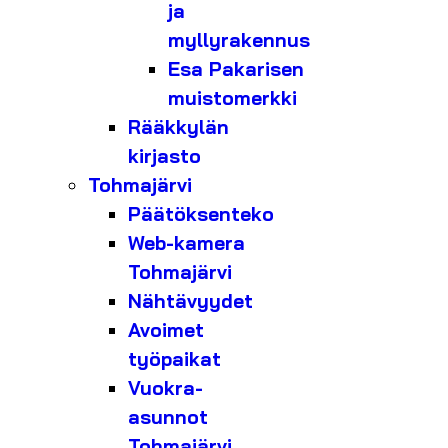
ja
myllyrakennus
Esa Pakarisen
muistomerkki
Rääkkylän
kirjasto
Tohmajärvi
Päätöksenteko
Web-kamera
Tohmajärvi
Nähtävyydet
Avoimet
työpaikat
Vuokra-
asunnot
Tohmajärvi