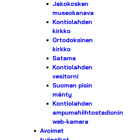
Jakokosken
museokanava
Kontiolahden
kirkko
Ortodoksinen
kirkko
Satama
Kontiolahden
vesitorni
Suomen pisin
mänty
Kontiolahden
ampumahiihtostadionin
web-kamera
Avoimet
työpaikat