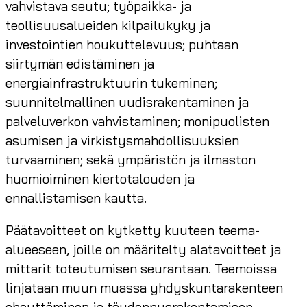
vahvistava seutu; työpaikka- ja
teollisuusalueiden kilpailukyky ja
investointien houkuttelevuus; puhtaan
siirtymän edistäminen ja
energiainfrastruktuurin tukeminen;
suunnitelmallinen uudisrakentaminen ja
palveluverkon vahvistaminen; monipuolisten
asumisen ja virkistysmahdollisuuksien
turvaaminen; sekä ympäristön ja ilmaston
huomioiminen kiertotalouden ja
ennallistamisen kautta.
Päätavoitteet on kytketty kuuteen teema-
alueeseen, joille on määritelty alatavoitteet ja
mittarit toteutumisen seurantaan. Teemoissa
linjataan muun muassa yhdyskuntarakenteen
eheyttäminen ja täydennysrakentamisen