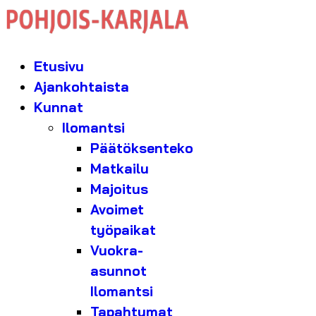
Etusivu
Ajankohtaista
Kunnat
Ilomantsi
Päätöksenteko
Matkailu
Majoitus
Avoimet
työpaikat
Vuokra-
asunnot
Ilomantsi
Tapahtumat