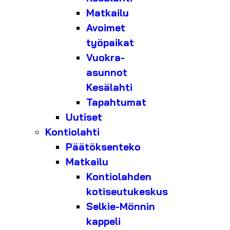
Matkailu
Avoimet
työpaikat
Vuokra-
asunnot
Kesälahti
Tapahtumat
Uutiset
Kontiolahti
Päätöksenteko
Matkailu
Kontiolahden
kotiseutukeskus
Selkie-Mönnin
kappeli