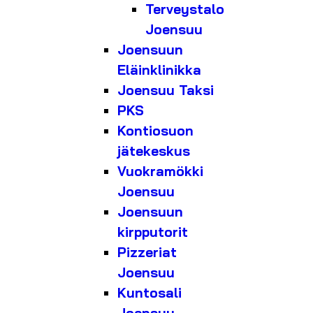
Terveystalo
Joensuu
Joensuun
Eläinklinikka
Joensuu Taksi
PKS
Kontiosuon
jätekeskus
Vuokramökki
Joensuu
Joensuun
kirpputorit
Pizzeriat
Joensuu
Kuntosali