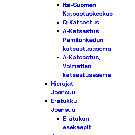
Itä-Suomen
Katsastuskeskus
Q-Katsastus
A-Katsastus
Pamilonkadun
katsastusasema
A-Katsastus,
Voimatien
katsastusasema
Hierojat
Joensuu
Erätukku
Joensuu
Erätukun
asekaapit