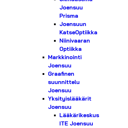
Joensuu
Prisma
Joensuun
KatseOptiikka
Niinivaaran
Optiikka
Markkinointi
Joensuu
Graafinen
suunnittelu
Joensuu
Yksityislääkärit
Joensuu
Lääkärikeskus
ITE Joensuu