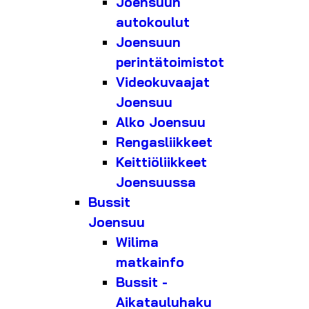
Joensuun
autokoulut
Joensuun
perintätoimistot
Videokuvaajat
Joensuu
Alko Joensuu
Rengasliikkeet
Keittiöliikkeet
Joensuussa
Bussit
Joensuu
Wilima
matkainfo
Bussit -
Aikatauluhaku