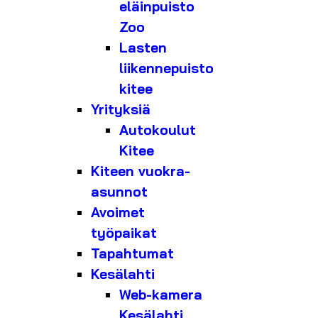
eläinpuisto
Zoo
Lasten
liikennepuisto
kitee
Yrityksiä
Autokoulut
Kitee
Kiteen vuokra-
asunnot
Avoimet
työpaikat
Tapahtumat
Kesälahti
Web-kamera
Kesälahti