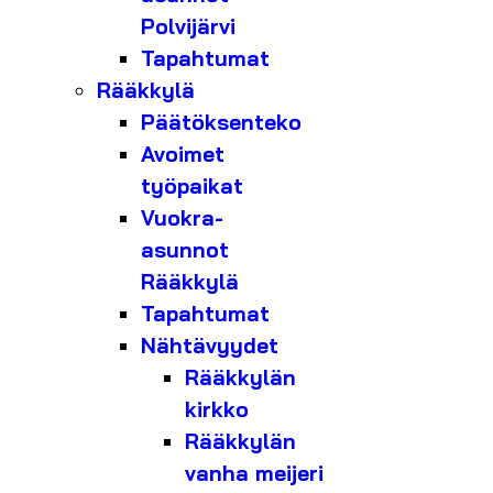
Polvijärvi
Tapahtumat
Rääkkylä
Päätöksenteko
Avoimet
työpaikat
Vuokra-
asunnot
Rääkkylä
Tapahtumat
Nähtävyydet
Rääkkylän
kirkko
Rääkkylän
vanha meijeri