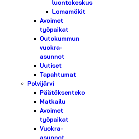
luontokeskus
Lomamökit
Avoimet
työpaikat
Outokummun
vuokra-
asunnot
Uutiset
Tapahtumat
Polvijärvi
Päätöksenteko
Matkailu
Avoimet
työpaikat
Vuokra-
asunnot