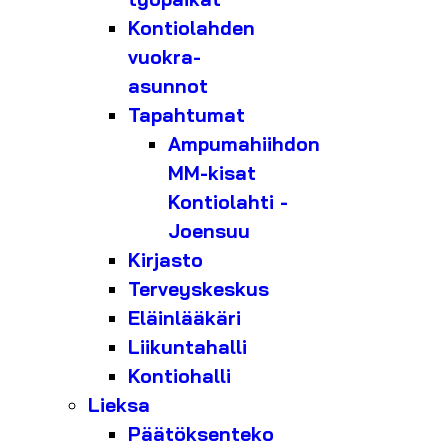
Kontiolahden
vuokra-
asunnot
Tapahtumat
Ampumahiihdon
MM-kisat
Kontiolahti -
Joensuu
Kirjasto
Terveyskeskus
Eläinlääkäri
Liikuntahalli
Kontiohalli
Lieksa
Päätöksenteko