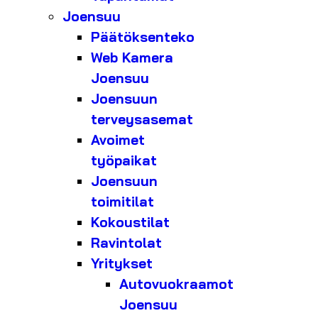
Joensuu
Päätöksenteko
Web Kamera
Joensuu
Joensuun
terveysasemat
Avoimet
työpaikat
Joensuun
toimitilat
Kokoustilat
Ravintolat
Yritykset
Autovuokraamot
Joensuu