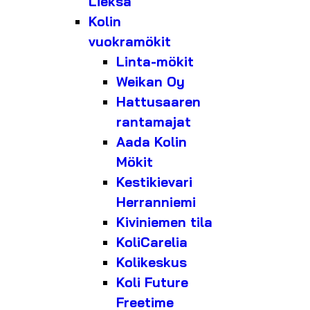
Lieksa
Kolin
vuokramökit
Linta-mökit
Weikan Oy
Hattusaaren
rantamajat
Aada Kolin
Mökit
Kestikievari
Herranniemi
Kiviniemen tila
KoliCarelia
Kolikeskus
Koli Future
Freetime