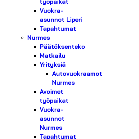
työpaikat
Vuokra-
asunnot Liperi
Tapahtumat
Nurmes
Päätöksenteko
Matkailu
Yrityksiä
Autovuokraamot
Nurmes
Avoimet
työpaikat
Vuokra-
asunnot
Nurmes
Tapahtumat