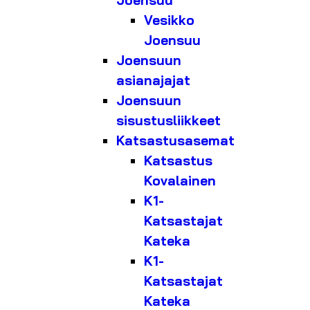
Joensuu
Vesikko
Joensuu
Joensuun
asianajajat
Joensuun
sisustusliikkeet
Katsastusasemat
Katsastus
Kovalainen
K1-
Katsastajat
Kateka
K1-
Katsastajat
Kateka