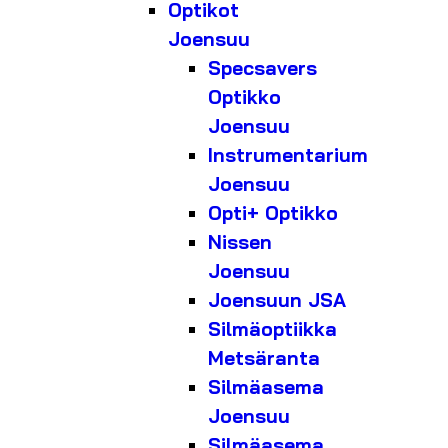
Optikot
Joensuu
Specsavers
Optikko
Joensuu
Instrumentarium
Joensuu
Opti+ Optikko
Nissen
Joensuu
Joensuun JSA
Silmäoptiikka
Metsäranta
Silmäasema
Joensuu
Silmäasema