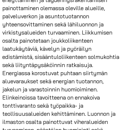
painottaminen olemassa oleville alueille,
palveluverkon ja asuntotuotannon
yhteensovittaminen sekä lähiluonnon ja
virkistysalueiden turvaaminen. Liikkumisen
osalta painotetaan joukkoliikenteen
laatukäytäviä, kävelyn ja pyöräilyn
edistämistä, sisääntuloliikenteen solmukohtia
sekä liityntäpysäköinnin ratkaisuja.
Energiassa korostuvat puhtaan siirtymän
aluevaraukset sekä energian tuotannon,
jakelun ja varastoinnin huomioiminen.
Elinkeinoissa tavoitteena on ennakoiva
tonttivaranto sekä työpaikka- ja
teollisuusalueiden kehittäminen. Luonnon ja
ilmaston osalta painottuvat viheralueiden
turvaaminen, päästöjen huomiointi sekä