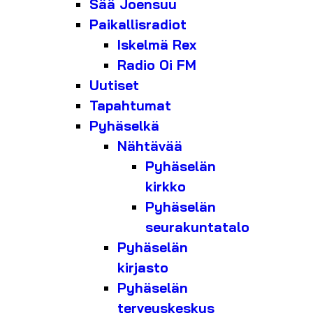
Sää Joensuu
Paikallisradiot
Iskelmä Rex
Radio Oi FM
Uutiset
Tapahtumat
Pyhäselkä
Nähtävää
Pyhäselän
kirkko
Pyhäselän
seurakuntatalo
Pyhäselän
kirjasto
Pyhäselän
terveyskeskus