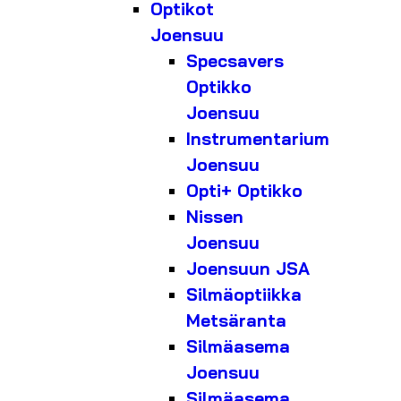
Optikot
Joensuu
Specsavers
Optikko
Joensuu
Instrumentarium
Joensuu
Opti+ Optikko
Nissen
Joensuu
Joensuun JSA
Silmäoptiikka
Metsäranta
Silmäasema
Joensuu
Silmäasema