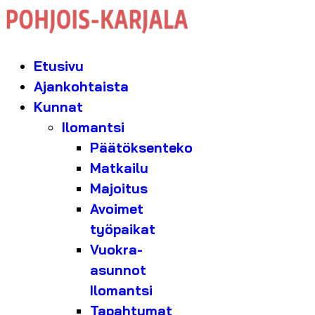
Etusivu
Ajankohtaista
Kunnat
Ilomantsi
Päätöksenteko
Matkailu
Majoitus
Avoimet
työpaikat
Vuokra-
asunnot
Ilomantsi
Tapahtumat