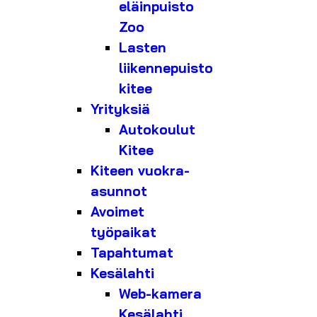
eläinpuisto
Zoo
Lasten
liikennepuisto
kitee
Yrityksiä
Autokoulut
Kitee
Kiteen vuokra-
asunnot
Avoimet
työpaikat
Tapahtumat
Kesälahti
Web-kamera
Kesälahti