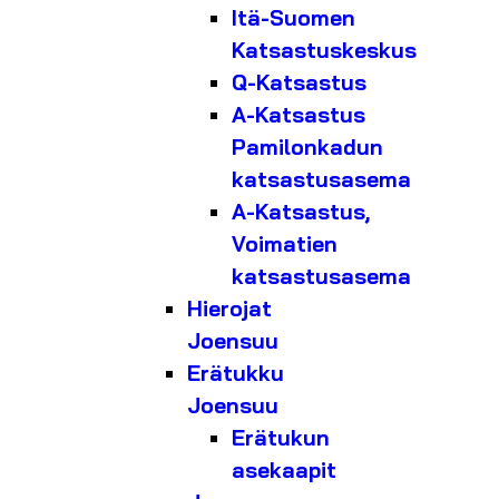
Itä-Suomen
Katsastuskeskus
Q-Katsastus
A-Katsastus
Pamilonkadun
katsastusasema
A-Katsastus,
Voimatien
katsastusasema
Hierojat
Joensuu
Erätukku
Joensuu
Erätukun
asekaapit