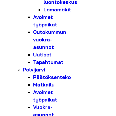
luontokeskus
Lomamökit
Avoimet
työpaikat
Outokummun
vuokra-
asunnot
Uutiset
Tapahtumat
Polvijärvi
Päätöksenteko
Matkailu
Avoimet
työpaikat
Vuokra-
asunnot