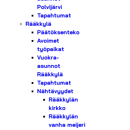
Polvijärvi
Tapahtumat
Rääkkylä
Päätöksenteko
Avoimet
työpaikat
Vuokra-
asunnot
Rääkkylä
Tapahtumat
Nähtävyydet
Rääkkylän
kirkko
Rääkkylän
vanha meijeri