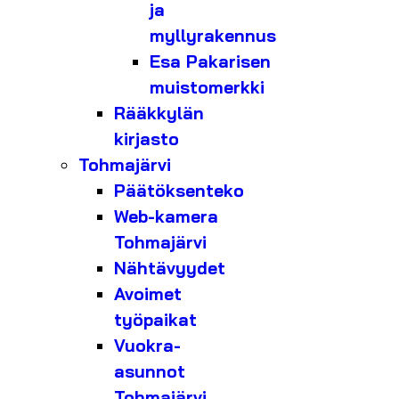
ja
myllyrakennus
Esa Pakarisen
muistomerkki
Rääkkylän
kirjasto
Tohmajärvi
Päätöksenteko
Web-kamera
Tohmajärvi
Nähtävyydet
Avoimet
työpaikat
Vuokra-
asunnot
Tohmajärvi