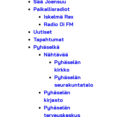
Sää Joensuu
Paikallisradiot
Iskelmä Rex
Radio Oi FM
Uutiset
Tapahtumat
Pyhäselkä
Nähtävää
Pyhäselän
kirkko
Pyhäselän
seurakuntatalo
Pyhäselän
kirjasto
Pyhäselän
terveyskeskus