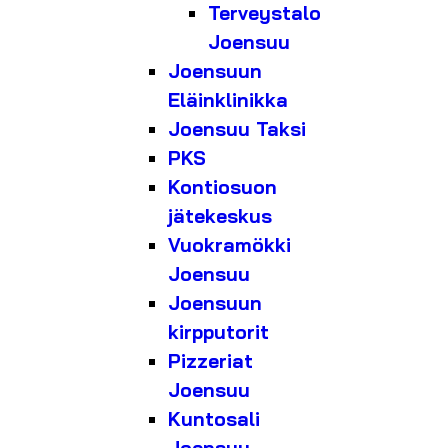
Terveystalo
Joensuu
Joensuun
Eläinklinikka
Joensuu Taksi
PKS
Kontiosuon
jätekeskus
Vuokramökki
Joensuu
Joensuun
kirpputorit
Pizzeriat
Joensuu
Kuntosali