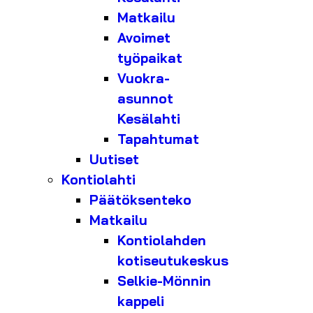
Matkailu
Avoimet
työpaikat
Vuokra-
asunnot
Kesälahti
Tapahtumat
Uutiset
Kontiolahti
Päätöksenteko
Matkailu
Kontiolahden
kotiseutukeskus
Selkie-Mönnin
kappeli