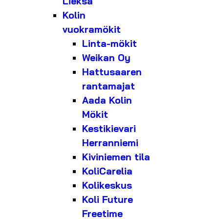
Lieksa
Kolin
vuokramökit
Linta-mökit
Weikan Oy
Hattusaaren
rantamajat
Aada Kolin
Mökit
Kestikievari
Herranniemi
Kiviniemen tila
KoliCarelia
Kolikeskus
Koli Future
Freetime