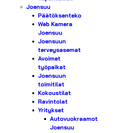
Joensuu
Päätöksenteko
Web Kamera
Joensuu
Joensuun
terveysasemat
Avoimet
työpaikat
Joensuun
toimitilat
Kokoustilat
Ravintolat
Yritykset
Autovuokraamot
Joensuu