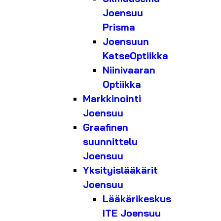
Joensuu
Prisma
Joensuun
KatseOptiikka
Niinivaaran
Optiikka
Markkinointi
Joensuu
Graafinen
suunnittelu
Joensuu
Yksityislääkärit
Joensuu
Lääkärikeskus
ITE Joensuu