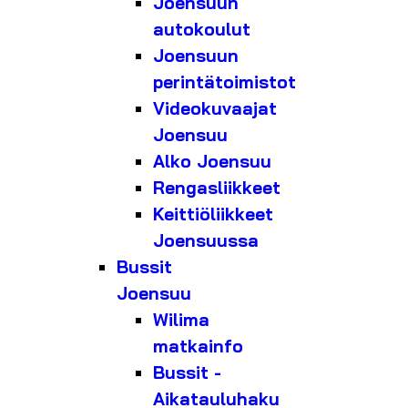
Joensuun
autokoulut
Joensuun
perintätoimistot
Videokuvaajat
Joensuu
Alko Joensuu
Rengasliikkeet
Keittiöliikkeet
Joensuussa
Bussit
Joensuu
Wilima
matkainfo
Bussit -
Aikatauluhaku