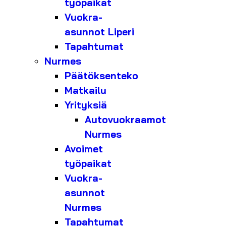
työpaikat
Vuokra-
asunnot Liperi
Tapahtumat
Nurmes
Päätöksenteko
Matkailu
Yrityksiä
Autovuokraamot
Nurmes
Avoimet
työpaikat
Vuokra-
asunnot
Nurmes
Tapahtumat