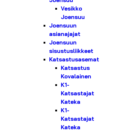
Joensuu
Vesikko
Joensuu
Joensuun
asianajajat
Joensuun
sisustusliikkeet
Katsastusasemat
Katsastus
Kovalainen
K1-
Katsastajat
Kateka
K1-
Katsastajat
Kateka