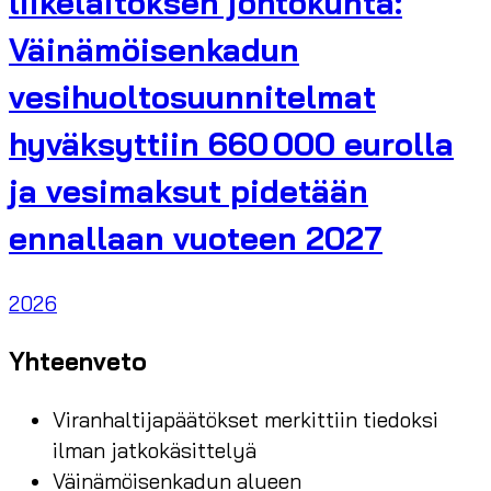
liikelaitoksen johtokunta:
Väinämöisenkadun
vesihuoltosuunnitelmat
hyväksyttiin 660 000 eurolla
ja vesimaksut pidetään
ennallaan vuoteen 2027
2026
Yhteenveto
Viranhaltijapäätökset merkittiin tiedoksi
ilman jatkokäsittelyä
Väinämöisenkadun alueen