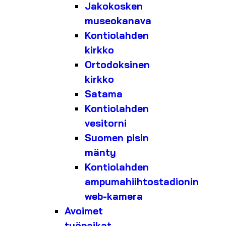
Jakokosken
museokanava
Kontiolahden
kirkko
Ortodoksinen
kirkko
Satama
Kontiolahden
vesitorni
Suomen pisin
mänty
Kontiolahden
ampumahiihtostadionin
web-kamera
Avoimet
työpaikat