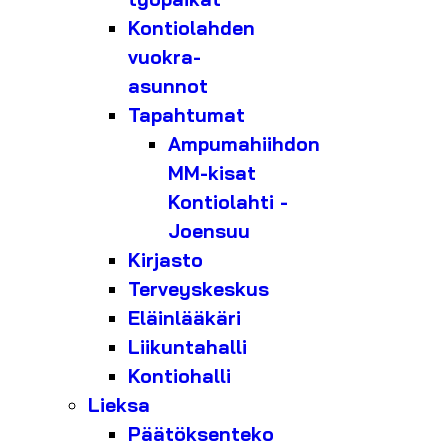
Kontiolahden
vuokra-
asunnot
Tapahtumat
Ampumahiihdon
MM-kisat
Kontiolahti -
Joensuu
Kirjasto
Terveyskeskus
Eläinlääkäri
Liikuntahalli
Kontiohalli
Lieksa
Päätöksenteko