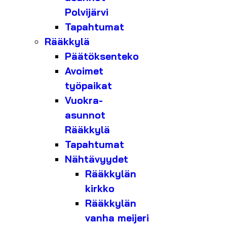
Polvijärvi
Tapahtumat
Rääkkylä
Päätöksenteko
Avoimet
työpaikat
Vuokra-
asunnot
Rääkkylä
Tapahtumat
Nähtävyydet
Rääkkylän
kirkko
Rääkkylän
vanha meijeri