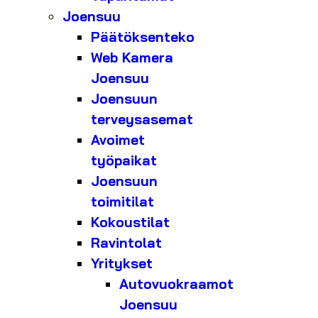
Joensuu
Päätöksenteko
Web Kamera
Joensuu
Joensuun
terveysasemat
Avoimet
työpaikat
Joensuun
toimitilat
Kokoustilat
Ravintolat
Yritykset
Autovuokraamot
Joensuu