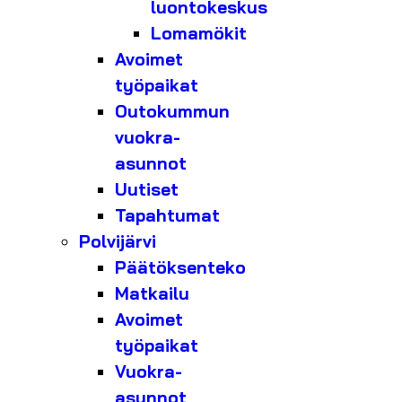
luontokeskus
Lomamökit
Avoimet
työpaikat
Outokummun
vuokra-
asunnot
Uutiset
Tapahtumat
Polvijärvi
Päätöksenteko
Matkailu
Avoimet
työpaikat
Vuokra-
asunnot