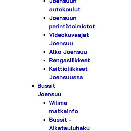
Joensuun
autokoulut
Joensuun
perintätoimistot
Videokuvaajat
Joensuu
Alko Joensuu
Rengasliikkeet
Keittiöliikkeet
Joensuussa
Bussit
Joensuu
Wilima
matkainfo
Bussit -
Aikatauluhaku