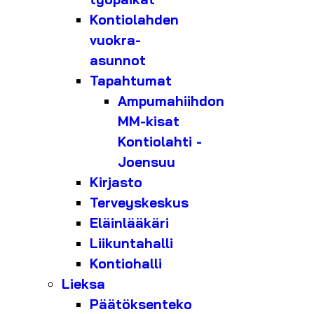
Kontiolahden
vuokra-
asunnot
Tapahtumat
Ampumahiihdon
MM-kisat
Kontiolahti -
Joensuu
Kirjasto
Terveyskeskus
Eläinlääkäri
Liikuntahalli
Kontiohalli
Lieksa
Päätöksenteko