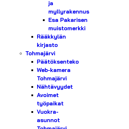
ja
myllyrakennus
Esa Pakarisen
muistomerkki
Rääkkylän
kirjasto
Tohmajärvi
Päätöksenteko
Web-kamera
Tohmajärvi
Nähtävyydet
Avoimet
työpaikat
Vuokra-
asunnot
Tohmajärvi