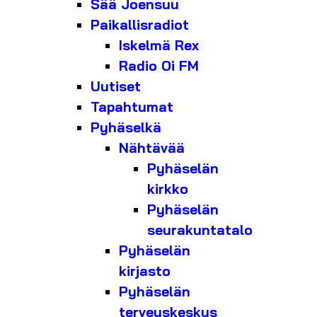
Sää Joensuu
Paikallisradiot
Iskelmä Rex
Radio Oi FM
Uutiset
Tapahtumat
Pyhäselkä
Nähtävää
Pyhäselän
kirkko
Pyhäselän
seurakuntatalo
Pyhäselän
kirjasto
Pyhäselän
terveyskeskus