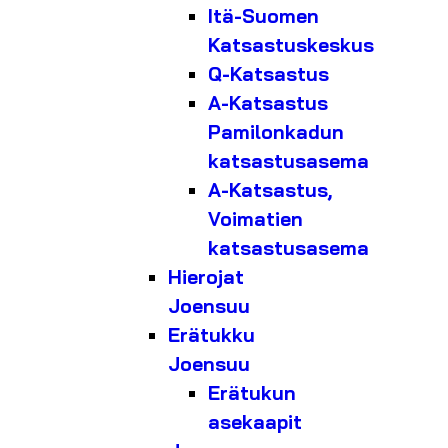
Itä-Suomen
Katsastuskeskus
Q-Katsastus
A-Katsastus
Pamilonkadun
katsastusasema
A-Katsastus,
Voimatien
katsastusasema
Hierojat
Joensuu
Erätukku
Joensuu
Erätukun
asekaapit