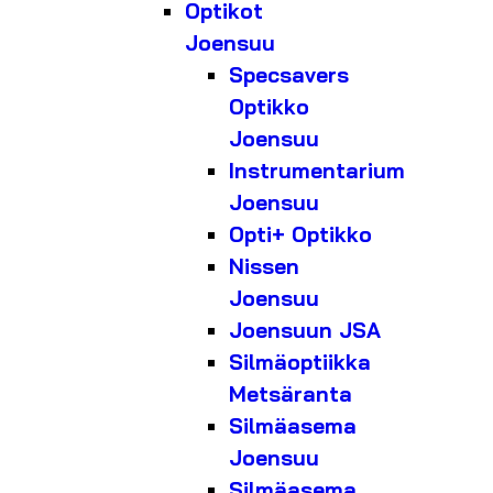
Optikot
Joensuu
Specsavers
Optikko
Joensuu
Instrumentarium
Joensuu
Opti+ Optikko
Nissen
Joensuu
Joensuun JSA
Silmäoptiikka
Metsäranta
Silmäasema
Joensuu
Silmäasema