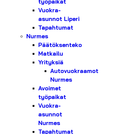
työpaikat
Vuokra-
asunnot Liperi
Tapahtumat
Nurmes
Päätöksenteko
Matkailu
Yrityksiä
Autovuokraamot
Nurmes
Avoimet
työpaikat
Vuokra-
asunnot
Nurmes
Tapahtumat