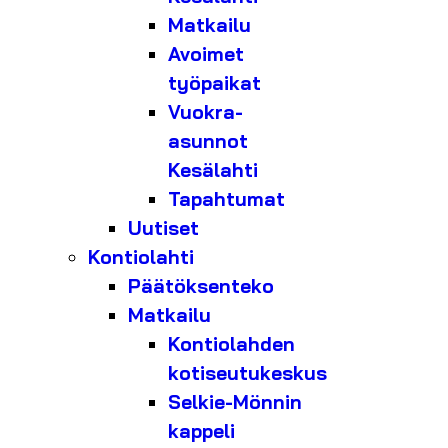
Matkailu
Avoimet
työpaikat
Vuokra-
asunnot
Kesälahti
Tapahtumat
Uutiset
Kontiolahti
Päätöksenteko
Matkailu
Kontiolahden
kotiseutukeskus
Selkie-Mönnin
kappeli