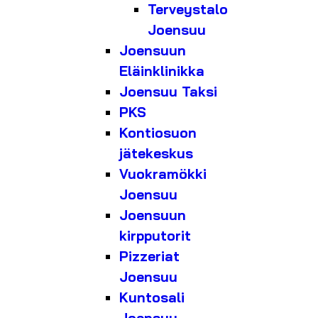
Terveystalo
Joensuu
Joensuun
Eläinklinikka
Joensuu Taksi
PKS
Kontiosuon
jätekeskus
Vuokramökki
Joensuu
Joensuun
kirpputorit
Pizzeriat
Joensuu
Kuntosali