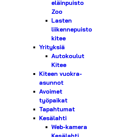
eläinpuisto
Zoo
Lasten
liikennepuisto
kitee
Yrityksiä
Autokoulut
Kitee
Kiteen vuokra-
asunnot
Avoimet
työpaikat
Tapahtumat
Kesälahti
Web-kamera
Kesälahti