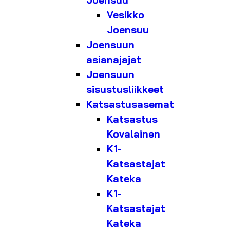
Joensuu
Vesikko
Joensuu
Joensuun
asianajajat
Joensuun
sisustusliikkeet
Katsastusasemat
Katsastus
Kovalainen
K1-
Katsastajat
Kateka
K1-
Katsastajat
Kateka