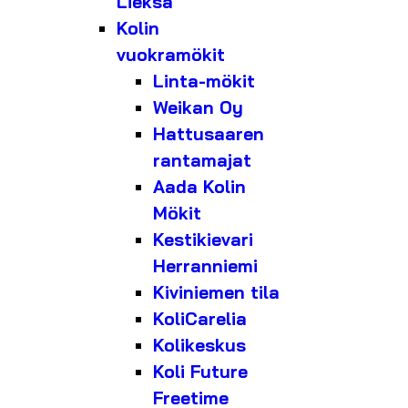
Lieksa
Kolin
vuokramökit
Linta-mökit
Weikan Oy
Hattusaaren
rantamajat
Aada Kolin
Mökit
Kestikievari
Herranniemi
Kiviniemen tila
KoliCarelia
Kolikeskus
Koli Future
Freetime