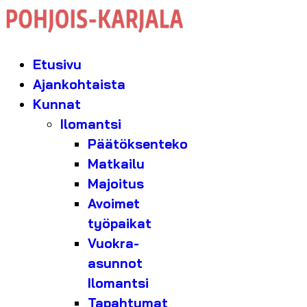
Etusivu
Ajankohtaista
Kunnat
Ilomantsi
Päätöksenteko
Matkailu
Majoitus
Avoimet
työpaikat
Vuokra-
asunnot
Ilomantsi
Tapahtumat