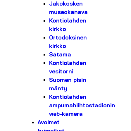
Jakokosken
museokanava
Kontiolahden
kirkko
Ortodoksinen
kirkko
Satama
Kontiolahden
vesitorni
Suomen pisin
mänty
Kontiolahden
ampumahiihtostadionin
web-kamera
Avoimet
työpaikat