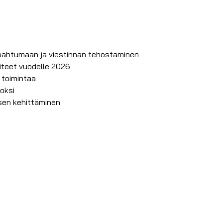
tapahtumaan ja viestinnän tehostaminen
iteet vuodelle 2026
 toimintaa
oksi
ksen kehittäminen