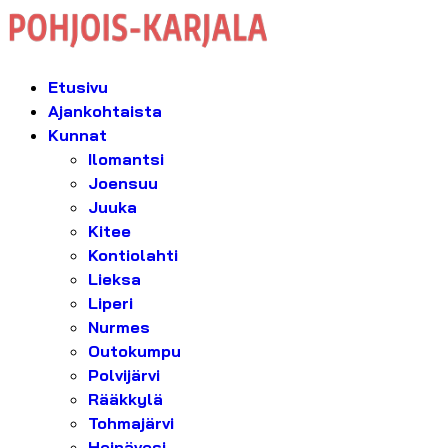
Etusivu
Ajankohtaista
Kunnat
Ilomantsi
Joensuu
Juuka
Kitee
Kontiolahti
Lieksa
Liperi
Nurmes
Outokumpu
Polvijärvi
Rääkkylä
Tohmajärvi
Heinävesi