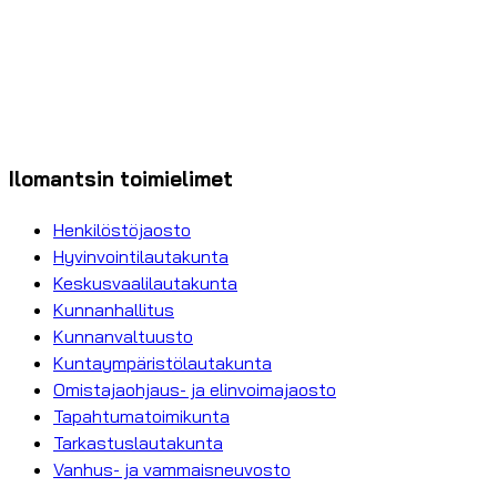
Ilomantsin toimielimet
Henkilöstöjaosto
Hyvinvointilautakunta
Keskusvaalilautakunta
Kunnanhallitus
Kunnanvaltuusto
Kuntaympäristölautakunta
Omistajaohjaus- ja elinvoimajaosto
Tapahtumatoimikunta
Tarkastuslautakunta
Vanhus- ja vammaisneuvosto