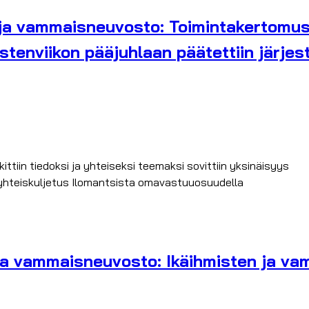
 ja vammaisneuvosto: Toimintakertomus
ustenviikon pääjuhlaan päätettiin järjes
ttiin tiedoksi ja yhteiseksi teemaksi sovittiin yksinäisyys
yhteiskuljetus Ilomantsista omavastuuosuudella
 ja vammaisneuvosto: Ikäihmisten ja va