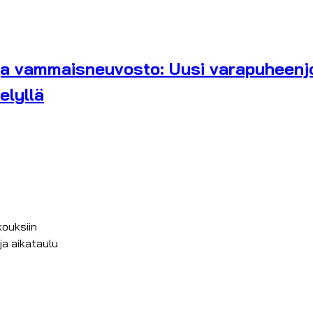
ja vammaisneuvosto: Uusi varapuheenjoht
elyllä
ouksiin
ja aikataulu