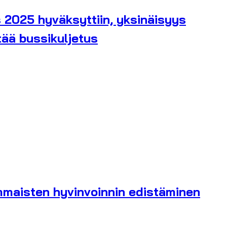
 2025 hyväksyttiin, yksinäisyys
tää bussikuljetus
mmaisten hyvinvoinnin edistäminen