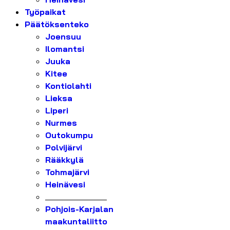
Työpaikat
Päätöksenteko
Joensuu
Ilomantsi
Juuka
Kitee
Kontiolahti
Lieksa
Liperi
Nurmes
Outokumpu
Polvijärvi
Rääkkylä
Tohmajärvi
Heinävesi
_______________
Pohjois-Karjalan
maakuntaliitto