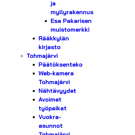
ja
myllyrakennus
Esa Pakarisen
muistomerkki
Rääkkylän
kirjasto
Tohmajärvi
Päätöksenteko
Web-kamera
Tohmajärvi
Nähtävyydet
Avoimet
työpaikat
Vuokra-
asunnot
Tohmajärvi