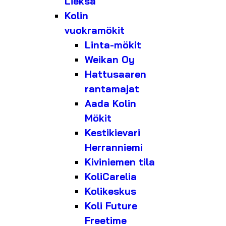
Lieksa
Kolin
vuokramökit
Linta-mökit
Weikan Oy
Hattusaaren
rantamajat
Aada Kolin
Mökit
Kestikievari
Herranniemi
Kiviniemen tila
KoliCarelia
Kolikeskus
Koli Future
Freetime