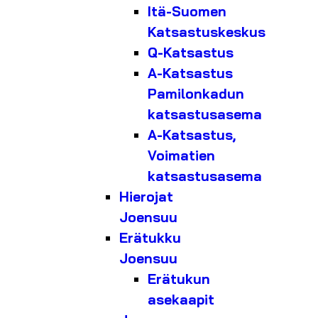
Itä-Suomen
Katsastuskeskus
Q-Katsastus
A-Katsastus
Pamilonkadun
katsastusasema
A-Katsastus,
Voimatien
katsastusasema
Hierojat
Joensuu
Erätukku
Joensuu
Erätukun
asekaapit