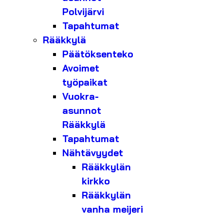
Polvijärvi
Tapahtumat
Rääkkylä
Päätöksenteko
Avoimet
työpaikat
Vuokra-
asunnot
Rääkkylä
Tapahtumat
Nähtävyydet
Rääkkylän
kirkko
Rääkkylän
vanha meijeri