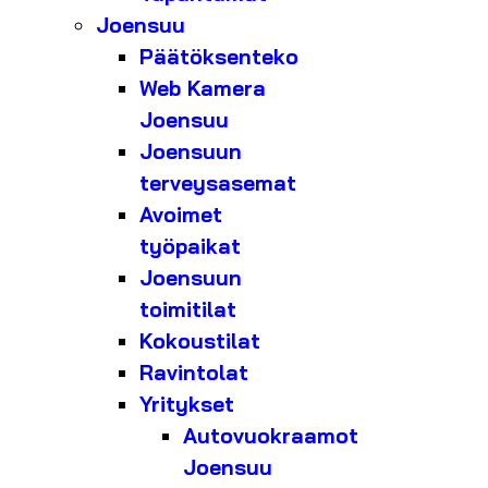
Joensuu
Päätöksenteko
Web Kamera
Joensuu
Joensuun
terveysasemat
Avoimet
työpaikat
Joensuun
toimitilat
Kokoustilat
Ravintolat
Yritykset
Autovuokraamot
Joensuu