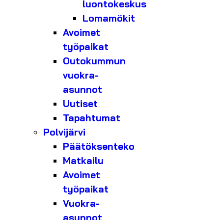
luontokeskus
Lomamökit
Avoimet
työpaikat
Outokummun
vuokra-
asunnot
Uutiset
Tapahtumat
Polvijärvi
Päätöksenteko
Matkailu
Avoimet
työpaikat
Vuokra-
asunnot