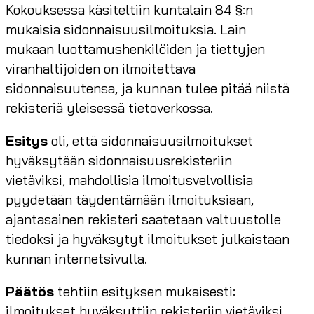
Kokouksessa käsiteltiin kuntalain 84 §:n
mukaisia sidonnaisuusilmoituksia. Lain
mukaan luottamushenkilöiden ja tiettyjen
viranhaltijoiden on ilmoitettava
sidonnaisuutensa, ja kunnan tulee pitää niistä
rekisteriä yleisessä tietoverkossa.
Esitys
oli, että sidonnaisuusilmoitukset
hyväksytään sidonnaisuusrekisteriin
vietäviksi, mahdollisia ilmoitusvelvollisia
pyydetään täydentämään ilmoituksiaan,
ajantasainen rekisteri saatetaan valtuustolle
tiedoksi ja hyväksytyt ilmoitukset julkaistaan
kunnan internetsivulla.
Päätös
tehtiin esityksen mukaisesti:
ilmoitukset hyväksyttiin rekisteriin vietäviksi,