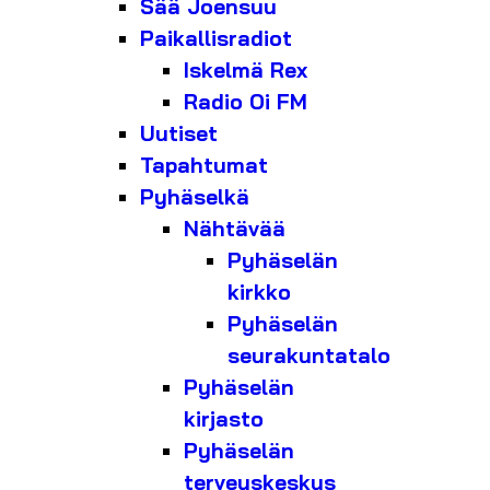
Sää Joensuu
Paikallisradiot
Iskelmä Rex
Radio Oi FM
Uutiset
Tapahtumat
Pyhäselkä
Nähtävää
Pyhäselän
kirkko
Pyhäselän
seurakuntatalo
Pyhäselän
kirjasto
Pyhäselän
terveyskeskus