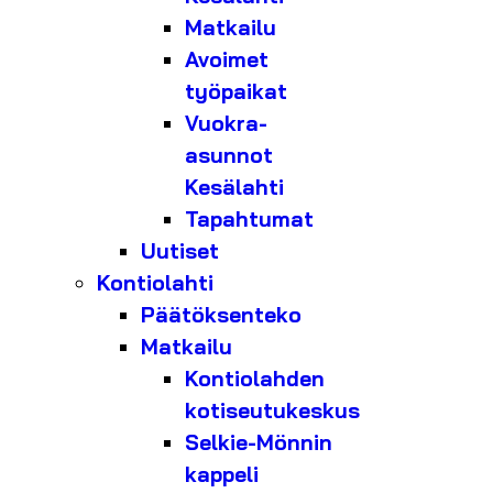
Matkailu
Avoimet
työpaikat
Vuokra-
asunnot
Kesälahti
Tapahtumat
Uutiset
Kontiolahti
Päätöksenteko
Matkailu
Kontiolahden
kotiseutukeskus
Selkie-Mönnin
kappeli