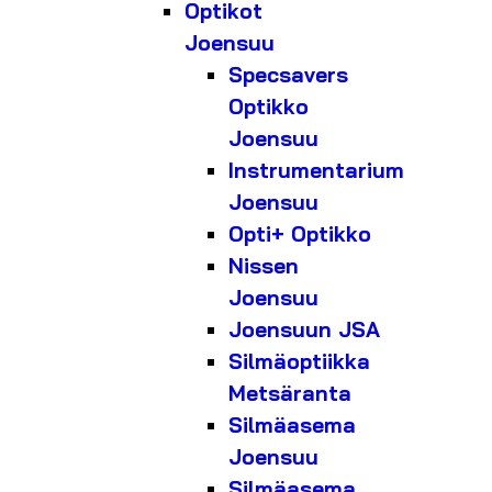
Optikot
Joensuu
Specsavers
Optikko
Joensuu
Instrumentarium
Joensuu
Opti+ Optikko
Nissen
Joensuu
Joensuun JSA
Silmäoptiikka
Metsäranta
Silmäasema
Joensuu
Silmäasema