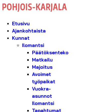
Etusivu
Ajankohtaista
Kunnat
Ilomantsi
Päätöksenteko
Matkailu
Majoitus
Avoimet
työpaikat
Vuokra-
asunnot
Ilomantsi
Tapahtumat