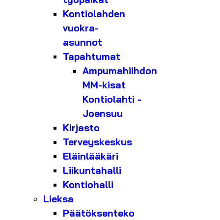
Kontiolahden
vuokra-
asunnot
Tapahtumat
Ampumahiihdon
MM-kisat
Kontiolahti -
Joensuu
Kirjasto
Terveyskeskus
Eläinlääkäri
Liikuntahalli
Kontiohalli
Lieksa
Päätöksenteko