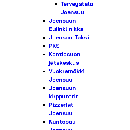
Terveystalo
Joensuu
Joensuun
Eläinklinikka
Joensuu Taksi
PKS
Kontiosuon
jätekeskus
Vuokramökki
Joensuu
Joensuun
kirpputorit
Pizzeriat
Joensuu
Kuntosali