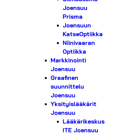
Joensuu
Prisma
Joensuun
KatseOptiikka
Niinivaaran
Optiikka
Markkinointi
Joensuu
Graafinen
suunnittelu
Joensuu
Yksityislääkärit
Joensuu
Lääkärikeskus
ITE Joensuu