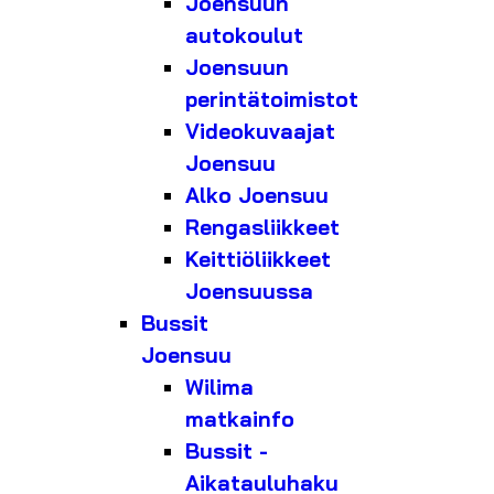
Joensuun
autokoulut
Joensuun
perintätoimistot
Videokuvaajat
Joensuu
Alko Joensuu
Rengasliikkeet
Keittiöliikkeet
Joensuussa
Bussit
Joensuu
Wilima
matkainfo
Bussit -
Aikatauluhaku