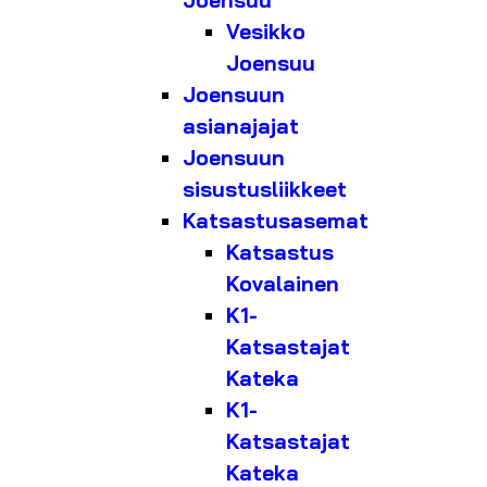
Joensuu
Vesikko
Joensuu
Joensuun
asianajajat
Joensuun
sisustusliikkeet
Katsastusasemat
Katsastus
Kovalainen
K1-
Katsastajat
Kateka
K1-
Katsastajat
Kateka