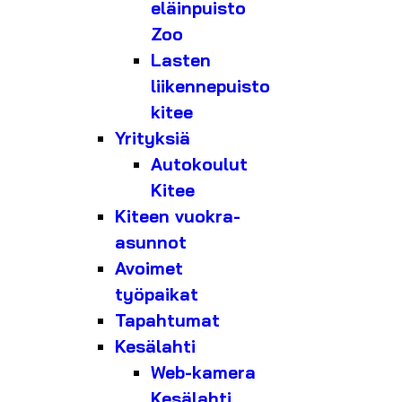
eläinpuisto
Zoo
Lasten
liikennepuisto
kitee
Yrityksiä
Autokoulut
Kitee
Kiteen vuokra-
asunnot
Avoimet
työpaikat
Tapahtumat
Kesälahti
Web-kamera
Kesälahti