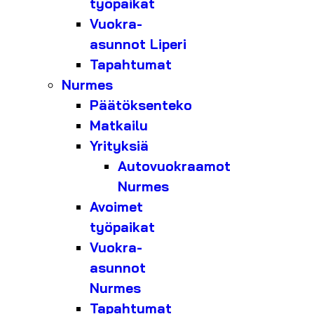
työpaikat
Vuokra-
asunnot Liperi
Tapahtumat
Nurmes
Päätöksenteko
Matkailu
Yrityksiä
Autovuokraamot
Nurmes
Avoimet
työpaikat
Vuokra-
asunnot
Nurmes
Tapahtumat