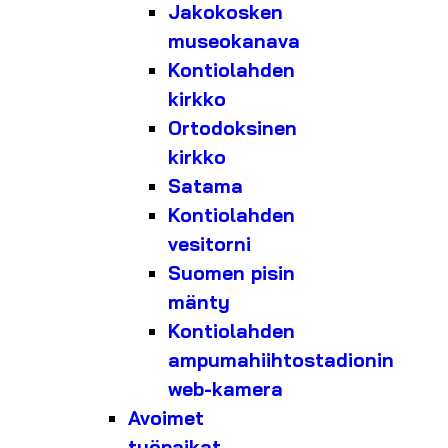
Jakokosken
museokanava
Kontiolahden
kirkko
Ortodoksinen
kirkko
Satama
Kontiolahden
vesitorni
Suomen pisin
mänty
Kontiolahden
ampumahiihtostadionin
web-kamera
Avoimet
työpaikat