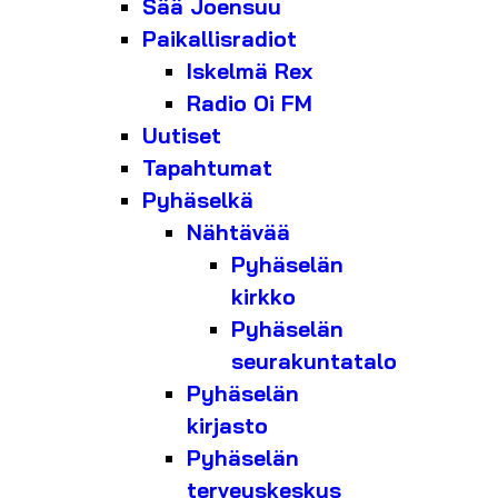
Sää Joensuu
Paikallisradiot
Iskelmä Rex
Radio Oi FM
Uutiset
Tapahtumat
Pyhäselkä
Nähtävää
Pyhäselän
kirkko
Pyhäselän
seurakuntatalo
Pyhäselän
kirjasto
Pyhäselän
terveyskeskus