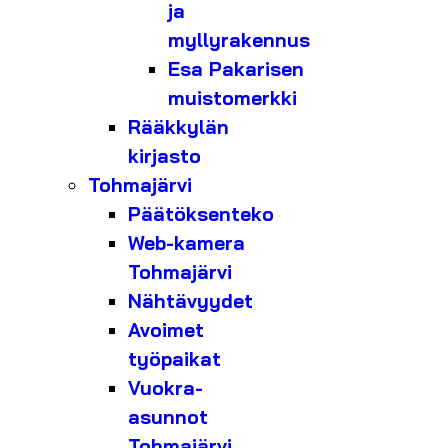
ja
myllyrakennus
Esa Pakarisen
muistomerkki
Rääkkylän
kirjasto
Tohmajärvi
Päätöksenteko
Web-kamera
Tohmajärvi
Nähtävyydet
Avoimet
työpaikat
Vuokra-
asunnot
Tohmajärvi