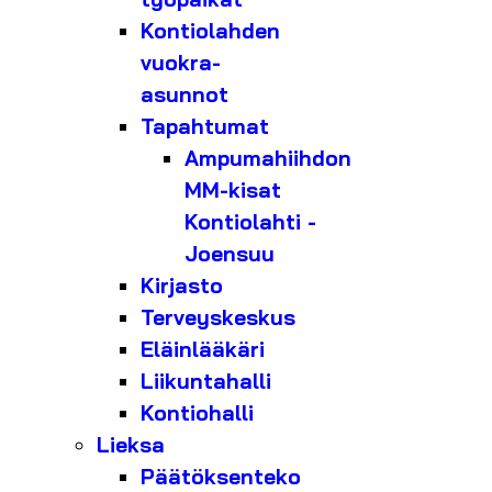
Kontiolahden
vuokra-
asunnot
Tapahtumat
Ampumahiihdon
MM-kisat
Kontiolahti -
Joensuu
Kirjasto
Terveyskeskus
Eläinlääkäri
Liikuntahalli
Kontiohalli
Lieksa
Päätöksenteko