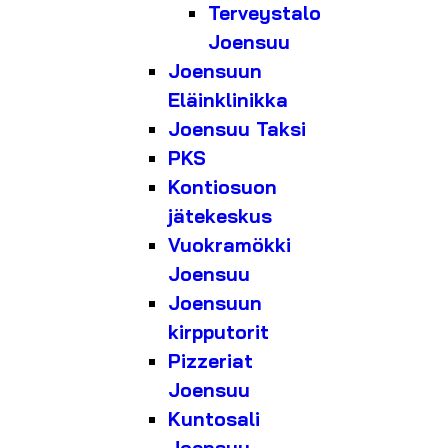
Terveystalo
Joensuu
Joensuun
Eläinklinikka
Joensuu Taksi
PKS
Kontiosuon
jätekeskus
Vuokramökki
Joensuu
Joensuun
kirpputorit
Pizzeriat
Joensuu
Kuntosali