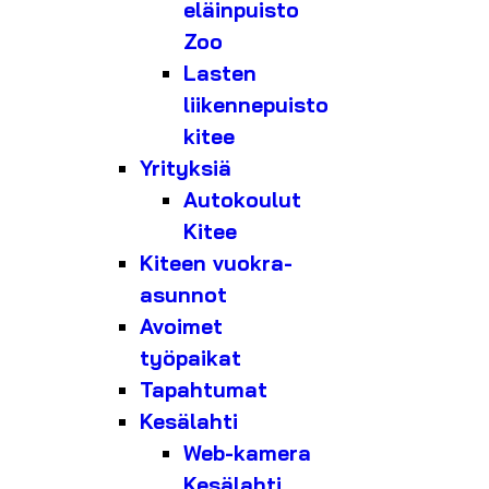
eläinpuisto
Zoo
Lasten
liikennepuisto
kitee
Yrityksiä
Autokoulut
Kitee
Kiteen vuokra-
asunnot
Avoimet
työpaikat
Tapahtumat
Kesälahti
Web-kamera
Kesälahti