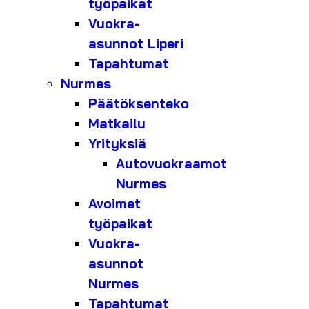
työpaikat
Vuokra-
asunnot Liperi
Tapahtumat
Nurmes
Päätöksenteko
Matkailu
Yrityksiä
Autovuokraamot
Nurmes
Avoimet
työpaikat
Vuokra-
asunnot
Nurmes
Tapahtumat