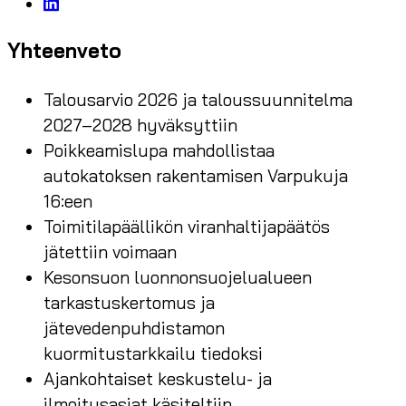
Yhteenveto
Talousarvio 2026 ja taloussuunnitelma
2027–2028 hyväksyttiin
Poikkeamislupa mahdollistaa
autokatoksen rakentamisen Varpukuja
16:een
Toimitilapäällikön viranhaltijapäätös
jätettiin voimaan
Kesonsuon luonnonsuojelualueen
tarkastuskertomus ja
jätevedenpuhdistamon
kuormitustarkkailu tiedoksi
Ajankohtaiset keskustelu- ja
ilmoitusasiat käsiteltiin