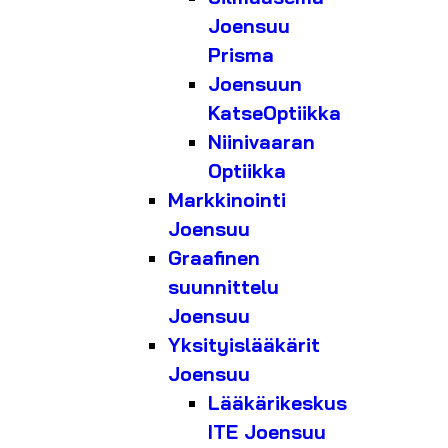
Joensuu
Prisma
Joensuun
KatseOptiikka
Niinivaaran
Optiikka
Markkinointi
Joensuu
Graafinen
suunnittelu
Joensuu
Yksityislääkärit
Joensuu
Lääkärikeskus
ITE Joensuu