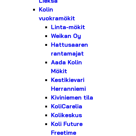
Lieksa
Kolin
vuokramökit
Linta-mökit
Weikan Oy
Hattusaaren
rantamajat
Aada Kolin
Mökit
Kestikievari
Herranniemi
Kiviniemen tila
KoliCarelia
Kolikeskus
Koli Future
Freetime