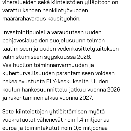
viheralueiden sekä kiinteistöjen ylläpitoon on
varattu kahden henkilötyövuoden
määrärahavaraus kausityöhön.
Investointipuolella varaudutaan uuden
pohjavesialueiden suojelusuunnitelman
laatimiseen ja uuden vedenkäsittelylaitoksen
valmistumiseen syyskuussa 2026.
Vesihuollon toiminnanvarmuuden ja
kyberturvallisuuden parantamiseen voidaan
hakea avustusta ELY-keskukselta. Uuden
koulun hankesuunnittelu jatkuu vuonna 2026
ja rakentaminen alkaa vuonna 2027.
Sote-kiinteistöjen yhtiöittämisen myötä
vuokratuotot vähenevät noin 1,4 miljoonaa
euroa ja toimintakulut noin 0,6 miljoonaa