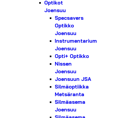
Optikot
Joensuu
Specsavers
Optikko
Joensuu
Instrumentarium
Joensuu
Opti+ Optikko
Nissen
Joensuu
Joensuun JSA
Silmäoptiikka
Metsäranta
Silmäasema
Joensuu
Silmäasema