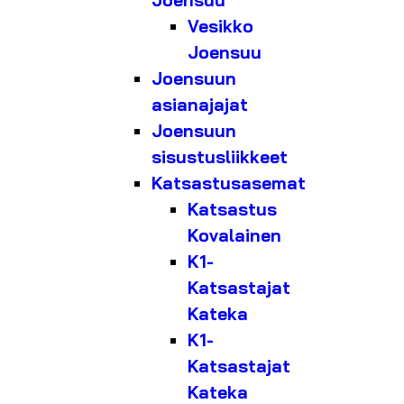
Joensuu
Vesikko
Joensuu
Joensuun
asianajajat
Joensuun
sisustusliikkeet
Katsastusasemat
Katsastus
Kovalainen
K1-
Katsastajat
Kateka
K1-
Katsastajat
Kateka