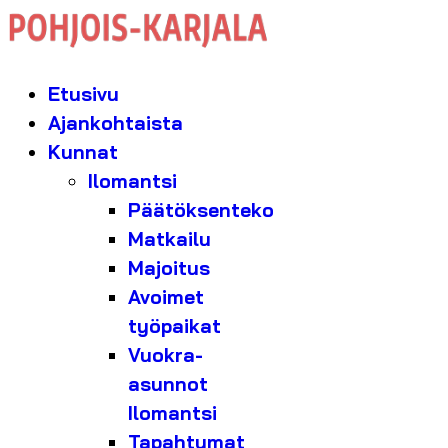
Etusivu
Ajankohtaista
Kunnat
Ilomantsi
Päätöksenteko
Matkailu
Majoitus
Avoimet
työpaikat
Vuokra-
asunnot
Ilomantsi
Tapahtumat