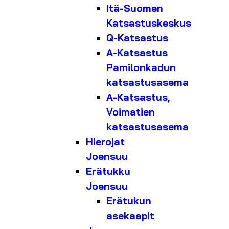
Itä-Suomen
Katsastuskeskus
Q-Katsastus
A-Katsastus
Pamilonkadun
katsastusasema
A-Katsastus,
Voimatien
katsastusasema
Hierojat
Joensuu
Erätukku
Joensuu
Erätukun
asekaapit