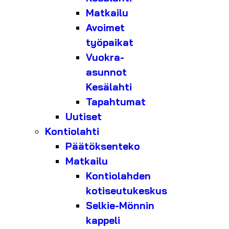
Matkailu
Avoimet
työpaikat
Vuokra-
asunnot
Kesälahti
Tapahtumat
Uutiset
Kontiolahti
Päätöksenteko
Matkailu
Kontiolahden
kotiseutukeskus
Selkie-Mönnin
kappeli