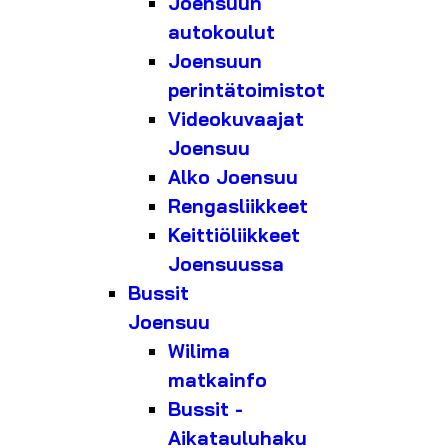
Joensuun
autokoulut
Joensuun
perintätoimistot
Videokuvaajat
Joensuu
Alko Joensuu
Rengasliikkeet
Keittiöliikkeet
Joensuussa
Bussit
Joensuu
Wilima
matkainfo
Bussit -
Aikatauluhaku