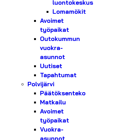
luontokeskus
Lomamökit
Avoimet
työpaikat
Outokummun
vuokra-
asunnot
Uutiset
Tapahtumat
Polvijärvi
Päätöksenteko
Matkailu
Avoimet
työpaikat
Vuokra-
asunnot