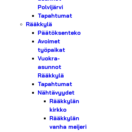
Polvijärvi
Tapahtumat
Rääkkylä
Päätöksenteko
Avoimet
työpaikat
Vuokra-
asunnot
Rääkkylä
Tapahtumat
Nähtävyydet
Rääkkylän
kirkko
Rääkkylän
vanha meijeri