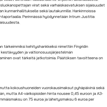
yisluokanopettajan virat sekä varhaiskasvatuksen sijaisuudet
an kunnanhallitukselle sekä lautakunnille. Hankinnoissa
ntaportaalia. Perinnässä hyödynnetään Intrum Justitia
laisuudesta.
tärkeimmiksi kehityshankkeiksi nimettiin Fingridin
 kestävyyden ja valtionosuusjärjestelmän
aminen ovat tärkeitä jatkotoimia. Päätöksen tavoitteena on
, mutta kokoushuoneiden vuorokausimaksut pyhäpäivinä sekä
lään, mutta A4-värikopioiden hinta nousee 0,45 euroon ja A3-
 enimmäismaksu on 75 euroa ja lähetysmaksu 6 euroa per