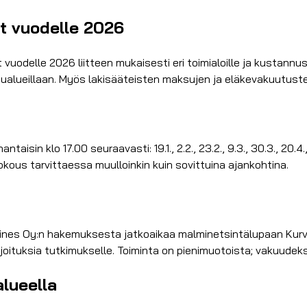
at vuodelle 2026
 vuodelle 2026 liitteen mukaisesti eri toimialoille ja kustann
alueillaan. Myös lakisääteisten maksujen ja eläkevakuutuste
 klo 17.00 seuraavasti: 19.1., 2.2., 23.2., 9.3., 30.3., 20.4., 11.
kous tarvittaessa muulloinkin kuin sovittuina ajankohtina.
mines Oy:n hakemuksesta jatkoaikaa malminetsintälupaan Kurvi
joituksia tutkimukselle. Toiminta on pienimuotoista; vakuudek
lueella