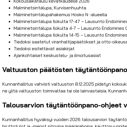
Kokousaikataulu kevätkaudelle 2026
Malminetsintälupa, Kurvisenhuuhta
Malminetsintälupahakemus Hosko N -alueella
Malminetsintälupa Ilokulta 17-47 – Lausunto Endomines
Malminetsintälupa Ilokulta 4-7 – Lausunto Endomines O
Malminetsintälupa Ilokulta 14-15 – Lausunto Endomines
Tiedoksi saatetut viranhaltijapäätökset ja otto-oikeus
Tiedoksi esiteltävät asiakirjat
Ajankohtaiset keskustelu- ja ilmoitusasiat
Valtuuston päätösten täytäntöönpan
Kunnanhallitus vahvisti valtuuston 8.12.2025 pidetyn kokou
ne ylitä valtuuston toimivaltaa tai ole lainvastaisia. Kunna
Talousarvion täytäntöönpano-ohjeet 
Kunnanhallitus hyväksyi vuoden 2026 talousarvion täytäntöön
bruttotulot ja -menot sitovina määrärahoina, käyttösuunnitel