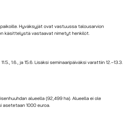
uspaikoille. Hyväksyjät ovat vastuussa talousarvion
n käsittelystä vastaavat nimetyt henkilöt.
5., 1.6., ja 15.6. Lisäksi seminaaripäiväksi varattiin 12.–13.3.
senhuuhdan alueella (92,499 ha). Alueella ei ole
si asetetaan 1000 euroa.