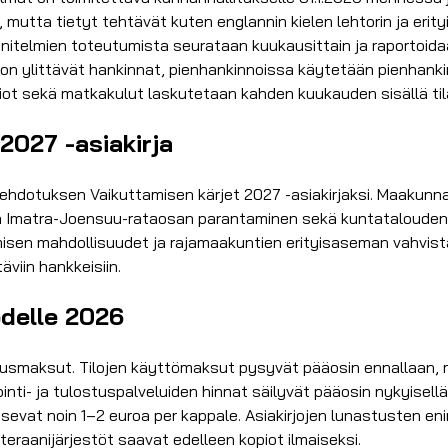
mutta tietyt tehtävät kuten englannin kielen lehtorin ja erit
unnitelmien toteutumista seurataan kuukausittain ja raportoida
on ylittävät hankinnat, pienhankinnoissa käytetään pienhanki
kiot sekä matkakulut laskutetaan kahden kuukauden sisällä ti
2027 -asiakirja
hdotuksen Vaikuttamisen kärjet 2027 -asiakirjaksi. Maakunnan 
an Imatra-Joensuu-rataosan parantaminen sekä kuntatalouden
misen mahdollisuudet ja rajamaakuntien erityisaseman vahvist
viin hankkeisiin.
odelle 2026
vausmaksut. Tilojen käyttömaksut pysyvät pääosin ennallaan
inti- ja tulostuspalveluiden hinnat säilyvät pääosin nykyisel
ousevat noin 1–2 euroa per kappale. Asiakirjojen lunastusten
teraanijärjestöt saavat edelleen kopiot ilmaiseksi.