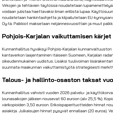
Virkojen ja tehtävien täytössä noudatetaan lupamenettelyä, 
voidaan julistaa haettavaksi ilman erillistä lupaa. Käyttösu
noudatetaan hankintaohjetta ja kilpailutetaan EU-kynnysarv
Oy:tä. Palkkiot maksetaan neljännesvuosittain ja muut palk
Pohjois-Karjalan vaikuttamisen kärjet 
Kunnanhallitus hyväksyi Pohjois-Karjalan kunnanvaltuuston e
kantaverkon laajentaminen itäiseen Suomeen, Karjalan rad
oikeudenmukainen uudistus. Lisäksi tuulivoiman lisärakenta
suunnata maakunnan vaikuttamistyötä strategisesti merkittä
Talous- ja hallinto-osaston taksat vu
Kunnanhallitus vahvisti vuoden 2026 palvelu- ja käyttökor
lounasaikojen jälkeen nousevat 60 euroon (alv 25,5 %). Kopio
värikopioiden 3,50 euroon. Erikoispaperituotteiden hinnat n
asiakirja. Julkaisujen hinnat pysyvät ennallaan (20 euroa). Ve