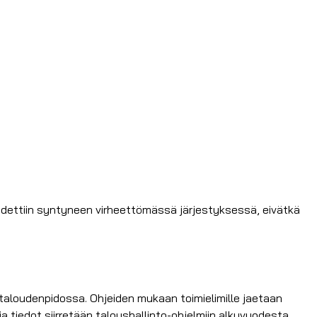
dettiin syntyneen virheettömässä järjestyksessä, eivätkä
.
 taloudenpidossa. Ohjeiden mukaan toimielimille jaetaan
 tiedot siirretään taloushallinto-ohjelmiin alkuvuodesta.