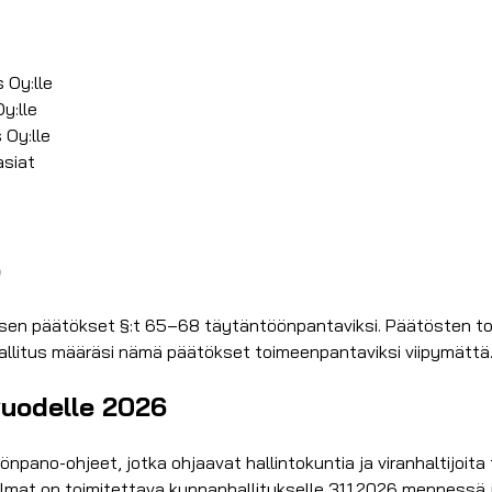
 Oy:lle
y:lle
 Oy:lle
asiat
o
ksen päätökset §:t 65–68 täytäntöönpantaviksi. Päätösten to
nhallitus määräsi nämä päätökset toimeenpantaviksi viipymättä
vuodelle 2026
pano-ohjeet, jotka ohjaavat hallintokuntia ja viranhaltijoita
mat on toimitettava kunnanhallitukselle 31.1.2026 mennessä ja