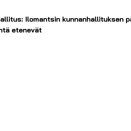
allitus: Ilomantsin kunnanhallituksen p
ntä etenevät