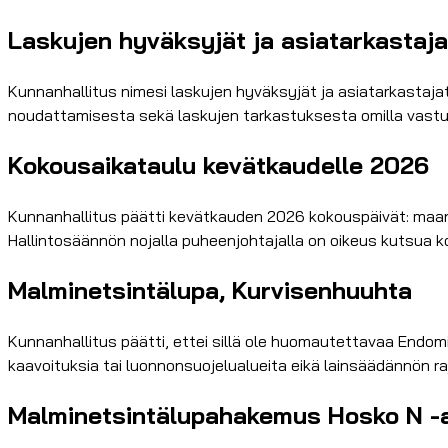
Laskujen hyväksyjät ja asiatarkastaj
Kunnanhallitus nimesi laskujen hyväksyjät ja asiatarkastajat
noudattamisesta sekä laskujen tarkastuksesta omilla vastuu
Kokousaikataulu kevätkaudelle 2026
Kunnanhallitus päätti kevätkauden 2026 kokouspäivät: maanantaisin
Hallintosäännön nojalla puheenjohtajalla on oikeus kutsua ko
Malminetsintälupa, Kurvisenhuuhta
Kunnanhallitus päätti, ettei sillä ole huomautettavaa Endo
kaavoituksia tai luonnonsuojelualueita eikä lainsäädännön ra
Malminetsintälupahakemus Hosko N -a