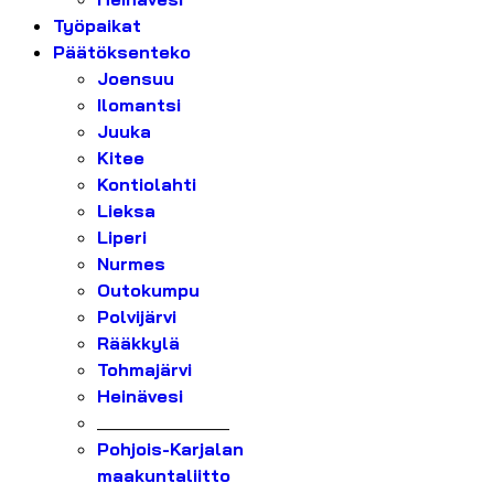
Työpaikat
Päätöksenteko
Joensuu
Ilomantsi
Juuka
Kitee
Kontiolahti
Lieksa
Liperi
Nurmes
Outokumpu
Polvijärvi
Rääkkylä
Tohmajärvi
Heinävesi
_______________
Pohjois-Karjalan
maakuntaliitto