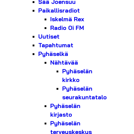
Sää Joensuu
Paikallisradiot
Iskelmä Rex
Radio Oi FM
Uutiset
Tapahtumat
Pyhäselkä
Nähtävää
Pyhäselän
kirkko
Pyhäselän
seurakuntatalo
Pyhäselän
kirjasto
Pyhäselän
terveyskeskus