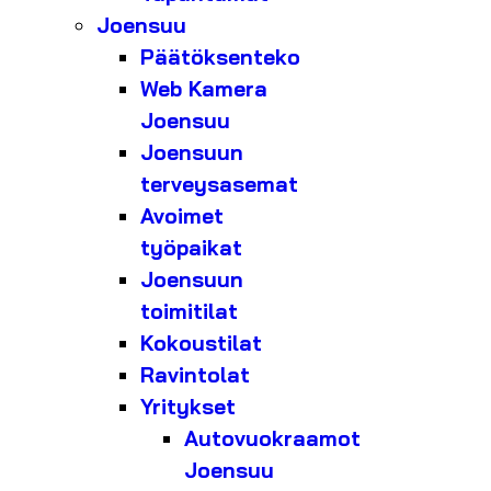
Joensuu
Päätöksenteko
Web Kamera
Joensuu
Joensuun
terveysasemat
Avoimet
työpaikat
Joensuun
toimitilat
Kokoustilat
Ravintolat
Yritykset
Autovuokraamot
Joensuu