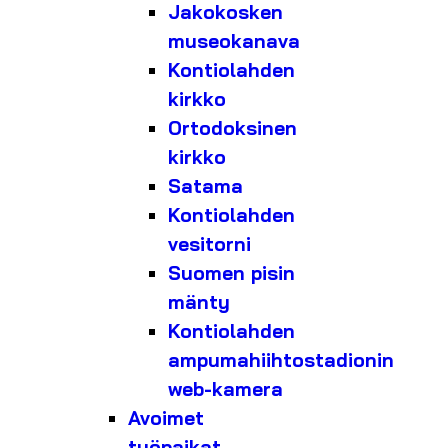
Jakokosken
museokanava
Kontiolahden
kirkko
Ortodoksinen
kirkko
Satama
Kontiolahden
vesitorni
Suomen pisin
mänty
Kontiolahden
ampumahiihtostadionin
web-kamera
Avoimet
työpaikat