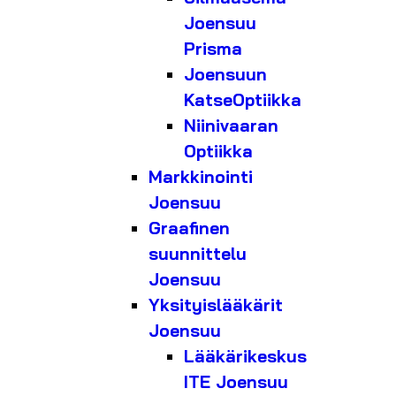
Joensuu
Prisma
Joensuun
KatseOptiikka
Niinivaaran
Optiikka
Markkinointi
Joensuu
Graafinen
suunnittelu
Joensuu
Yksityislääkärit
Joensuu
Lääkärikeskus
ITE Joensuu