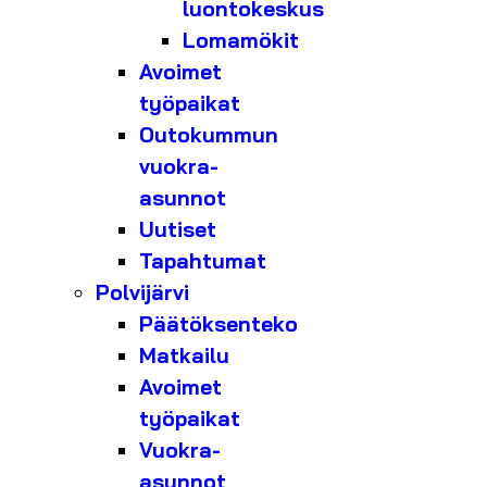
luontokeskus
Lomamökit
Avoimet
työpaikat
Outokummun
vuokra-
asunnot
Uutiset
Tapahtumat
Polvijärvi
Päätöksenteko
Matkailu
Avoimet
työpaikat
Vuokra-
asunnot