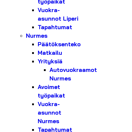
työpaikat
Vuokra-
asunnot Liperi
Tapahtumat
Nurmes
Päätöksenteko
Matkailu
Yrityksiä
Autovuokraamot
Nurmes
Avoimet
työpaikat
Vuokra-
asunnot
Nurmes
Tapahtumat