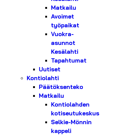
Matkailu
Avoimet
työpaikat
Vuokra-
asunnot
Kesälahti
Tapahtumat
Uutiset
Kontiolahti
Päätöksenteko
Matkailu
Kontiolahden
kotiseutukeskus
Selkie-Mönnin
kappeli