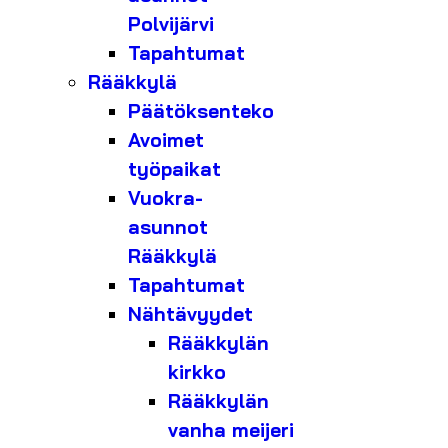
Polvijärvi
Tapahtumat
Rääkkylä
Päätöksenteko
Avoimet
työpaikat
Vuokra-
asunnot
Rääkkylä
Tapahtumat
Nähtävyydet
Rääkkylän
kirkko
Rääkkylän
vanha meijeri