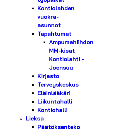
Kontiolahden
vuokra-
asunnot
Tapahtumat
Ampumahiihdon
MM-kisat
Kontiolahti -
Joensuu
Kirjasto
Terveyskeskus
Eläinlääkäri
Liikuntahalli
Kontiohalli
Lieksa
Päätöksenteko