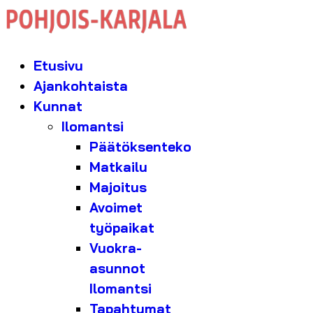
Etusivu
Ajankohtaista
Kunnat
Ilomantsi
Päätöksenteko
Matkailu
Majoitus
Avoimet
työpaikat
Vuokra-
asunnot
Ilomantsi
Tapahtumat