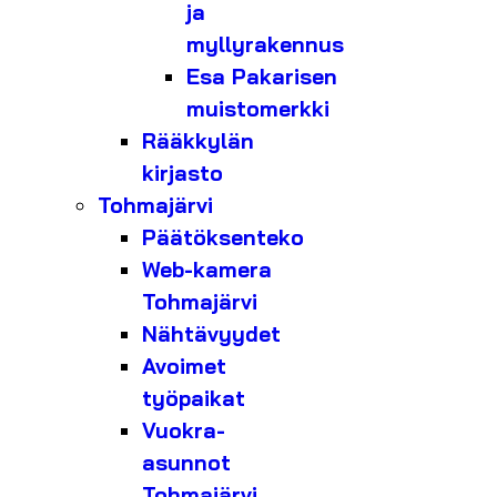
ja
myllyrakennus
Esa Pakarisen
muistomerkki
Rääkkylän
kirjasto
Tohmajärvi
Päätöksenteko
Web-kamera
Tohmajärvi
Nähtävyydet
Avoimet
työpaikat
Vuokra-
asunnot
Tohmajärvi