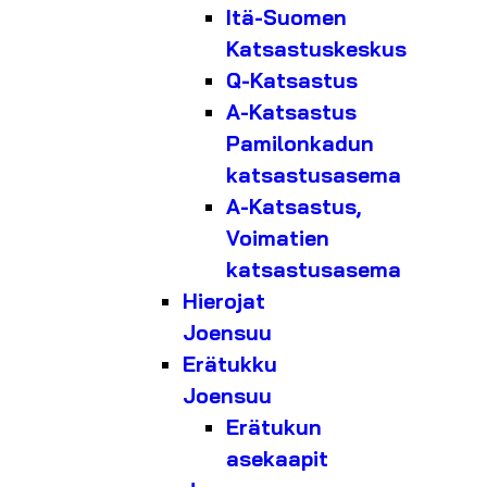
Itä-Suomen
Katsastuskeskus
Q-Katsastus
A-Katsastus
Pamilonkadun
katsastusasema
A-Katsastus,
Voimatien
katsastusasema
Hierojat
Joensuu
Erätukku
Joensuu
Erätukun
asekaapit