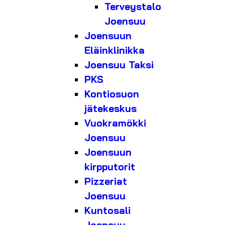
Terveystalo
Joensuu
Joensuun
Eläinklinikka
Joensuu Taksi
PKS
Kontiosuon
jätekeskus
Vuokramökki
Joensuu
Joensuun
kirpputorit
Pizzeriat
Joensuu
Kuntosali