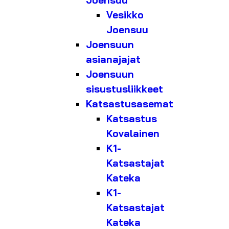
Joensuu
Vesikko
Joensuu
Joensuun
asianajajat
Joensuun
sisustusliikkeet
Katsastusasemat
Katsastus
Kovalainen
K1-
Katsastajat
Kateka
K1-
Katsastajat
Kateka