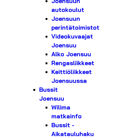
Joensuun
autokoulut
Joensuun
perintätoimistot
Videokuvaajat
Joensuu
Alko Joensuu
Rengasliikkeet
Keittiöliikkeet
Joensuussa
Bussit
Joensuu
Wilima
matkainfo
Bussit -
Aikatauluhaku