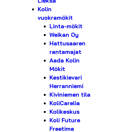
Lieksa
Kolin
vuokramökit
Linta-mökit
Weikan Oy
Hattusaaren
rantamajat
Aada Kolin
Mökit
Kestikievari
Herranniemi
Kiviniemen tila
KoliCarelia
Kolikeskus
Koli Future
Freetime