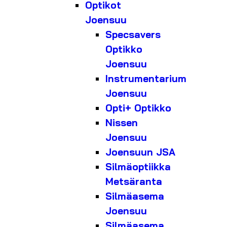
Optikot
Joensuu
Specsavers
Optikko
Joensuu
Instrumentarium
Joensuu
Opti+ Optikko
Nissen
Joensuu
Joensuun JSA
Silmäoptiikka
Metsäranta
Silmäasema
Joensuu
Silmäasema