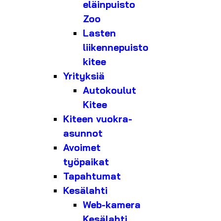
eläinpuisto
Zoo
Lasten
liikennepuisto
kitee
Yrityksiä
Autokoulut
Kitee
Kiteen vuokra-
asunnot
Avoimet
työpaikat
Tapahtumat
Kesälahti
Web-kamera
Kesälahti