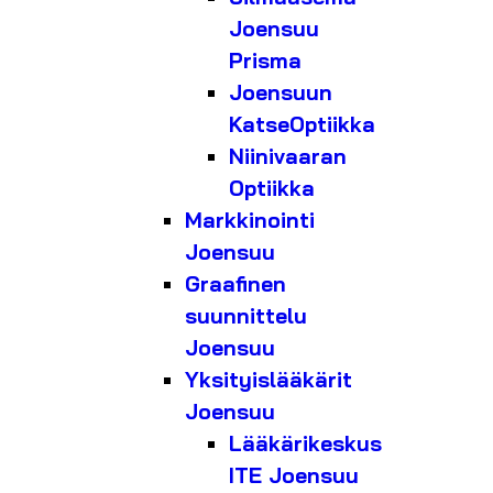
Joensuu
Prisma
Joensuun
KatseOptiikka
Niinivaaran
Optiikka
Markkinointi
Joensuu
Graafinen
suunnittelu
Joensuu
Yksityislääkärit
Joensuu
Lääkärikeskus
ITE Joensuu