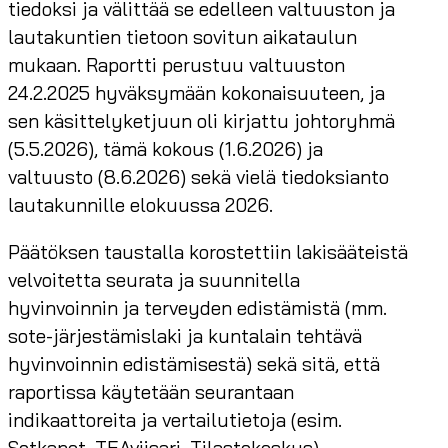
tiedoksi ja välittää se edelleen valtuuston ja
lautakuntien tietoon sovitun aikataulun
mukaan. Raportti perustuu valtuuston
24.2.2025 hyväksymään kokonaisuuteen, ja
sen käsittelyketjuun oli kirjattu johtoryhmä
(5.5.2026), tämä kokous (1.6.2026) ja
valtuusto (8.6.2026) sekä vielä tiedoksianto
lautakunnille elokuussa 2026.
Päätöksen taustalla korostettiin lakisääteistä
velvoitetta seurata ja suunnitella
hyvinvoinnin ja terveyden edistämistä (mm.
sote-järjestämislaki ja kuntalain tehtävä
hyvinvoinnin edistämisestä) sekä sitä, että
raportissa käytetään seurantaan
indikaattoreita ja vertailutietoja (esim.
Sotkanet, TEAviisari, Tilastokeskus).