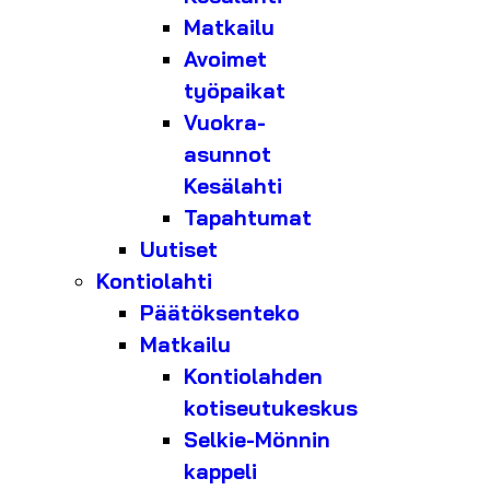
Matkailu
Avoimet
työpaikat
Vuokra-
asunnot
Kesälahti
Tapahtumat
Uutiset
Kontiolahti
Päätöksenteko
Matkailu
Kontiolahden
kotiseutukeskus
Selkie-Mönnin
kappeli