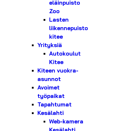
eläinpuisto
Zoo
Lasten
liikennepuisto
kitee
Yrityksiä
Autokoulut
Kitee
Kiteen vuokra-
asunnot
Avoimet
työpaikat
Tapahtumat
Kesälahti
Web-kamera
Kesälahti