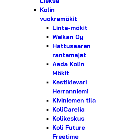
Lieksa
Kolin
vuokramökit
Linta-mökit
Weikan Oy
Hattusaaren
rantamajat
Aada Kolin
Mökit
Kestikievari
Herranniemi
Kiviniemen tila
KoliCarelia
Kolikeskus
Koli Future
Freetime