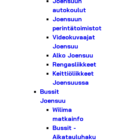
Joensuun
autokoulut
Joensuun
perintätoimistot
Videokuvaajat
Joensuu
Alko Joensuu
Rengasliikkeet
Keittiöliikkeet
Joensuussa
Bussit
Joensuu
Wilima
matkainfo
Bussit -
Aikatauluhaku