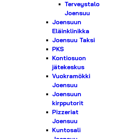
Terveystalo
Joensuu
Joensuun
Eläinklinikka
Joensuu Taksi
PKS
Kontiosuon
jätekeskus
Vuokramökki
Joensuu
Joensuun
kirpputorit
Pizzeriat
Joensuu
Kuntosali