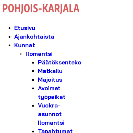
Etusivu
Ajankohtaista
Kunnat
Ilomantsi
Päätöksenteko
Matkailu
Majoitus
Avoimet
työpaikat
Vuokra-
asunnot
Ilomantsi
Tapahtumat