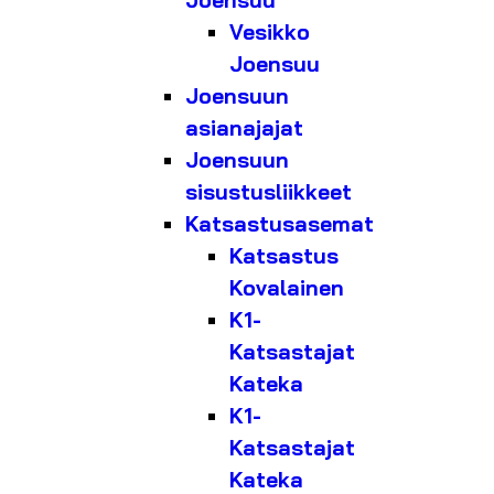
Joensuu
Vesikko
Joensuu
Joensuun
asianajajat
Joensuun
sisustusliikkeet
Katsastusasemat
Katsastus
Kovalainen
K1-
Katsastajat
Kateka
K1-
Katsastajat
Kateka