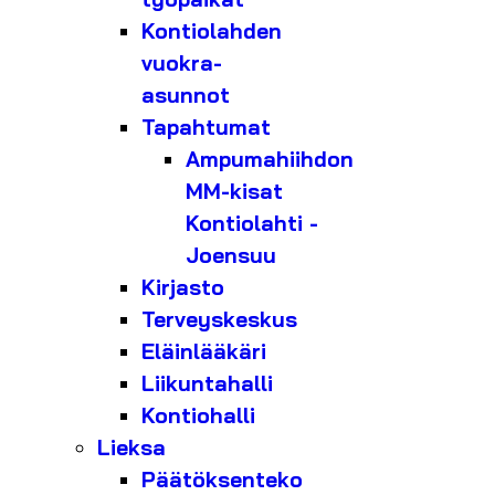
Kontiolahden
vuokra-
asunnot
Tapahtumat
Ampumahiihdon
MM-kisat
Kontiolahti -
Joensuu
Kirjasto
Terveyskeskus
Eläinlääkäri
Liikuntahalli
Kontiohalli
Lieksa
Päätöksenteko