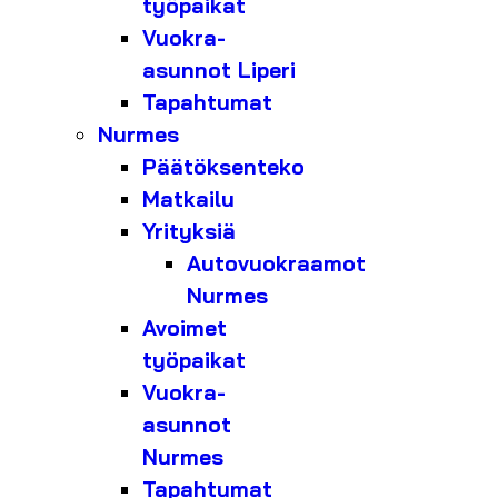
työpaikat
Vuokra-
asunnot Liperi
Tapahtumat
Nurmes
Päätöksenteko
Matkailu
Yrityksiä
Autovuokraamot
Nurmes
Avoimet
työpaikat
Vuokra-
asunnot
Nurmes
Tapahtumat