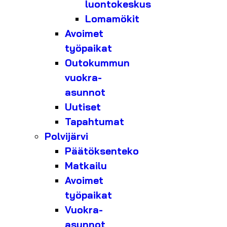
luontokeskus
Lomamökit
Avoimet
työpaikat
Outokummun
vuokra-
asunnot
Uutiset
Tapahtumat
Polvijärvi
Päätöksenteko
Matkailu
Avoimet
työpaikat
Vuokra-
asunnot