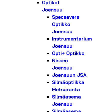
Optikot
Joensuu
Specsavers
Optikko
Joensuu
Instrumentarium
Joensuu
Opti+ Optikko
Nissen
Joensuu
Joensuun JSA
Silmäoptiikka
Metsäranta
Silmäasema
Joensuu
Silmäasema