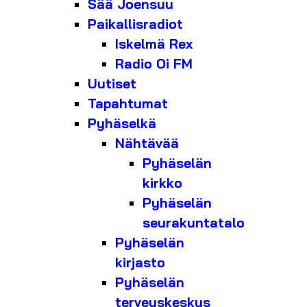
Sää Joensuu
Paikallisradiot
Iskelmä Rex
Radio Oi FM
Uutiset
Tapahtumat
Pyhäselkä
Nähtävää
Pyhäselän
kirkko
Pyhäselän
seurakuntatalo
Pyhäselän
kirjasto
Pyhäselän
terveyskeskus