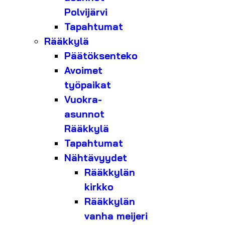
Polvijärvi
Tapahtumat
Rääkkylä
Päätöksenteko
Avoimet
työpaikat
Vuokra-
asunnot
Rääkkylä
Tapahtumat
Nähtävyydet
Rääkkylän
kirkko
Rääkkylän
vanha meijeri