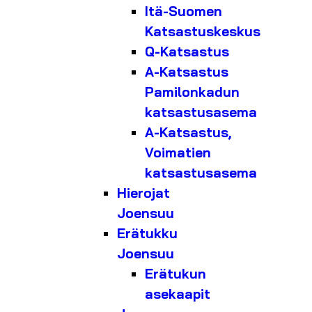
Itä-Suomen
Katsastuskeskus
Q-Katsastus
A-Katsastus
Pamilonkadun
katsastusasema
A-Katsastus,
Voimatien
katsastusasema
Hierojat
Joensuu
Erätukku
Joensuu
Erätukun
asekaapit