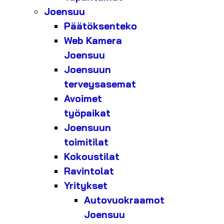
Joensuu
Päätöksenteko
Web Kamera
Joensuu
Joensuun
terveysasemat
Avoimet
työpaikat
Joensuun
toimitilat
Kokoustilat
Ravintolat
Yritykset
Autovuokraamot
Joensuu