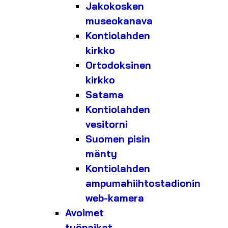
Jakokosken
museokanava
Kontiolahden
kirkko
Ortodoksinen
kirkko
Satama
Kontiolahden
vesitorni
Suomen pisin
mänty
Kontiolahden
ampumahiihtostadionin
web-kamera
Avoimet
työpaikat