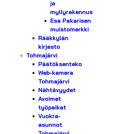
ja
myllyrakennus
Esa Pakarisen
muistomerkki
Rääkkylän
kirjasto
Tohmajärvi
Päätöksenteko
Web-kamera
Tohmajärvi
Nähtävyydet
Avoimet
työpaikat
Vuokra-
asunnot
Tohmajärvi