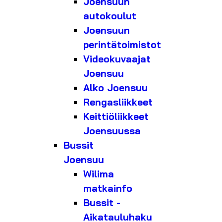
Joensuun
autokoulut
Joensuun
perintätoimistot
Videokuvaajat
Joensuu
Alko Joensuu
Rengasliikkeet
Keittiöliikkeet
Joensuussa
Bussit
Joensuu
Wilima
matkainfo
Bussit -
Aikatauluhaku