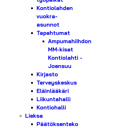
Kontiolahden
vuokra-
asunnot
Tapahtumat
Ampumahiihdon
MM-kisat
Kontiolahti -
Joensuu
Kirjasto
Terveyskeskus
Eläinlääkäri
Liikuntahalli
Kontiohalli
Lieksa
Päätöksenteko