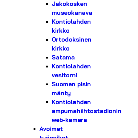
Jakokosken
museokanava
Kontiolahden
kirkko
Ortodoksinen
kirkko
Satama
Kontiolahden
vesitorni
Suomen pisin
mänty
Kontiolahden
ampumahiihtostadionin
web-kamera
Avoimet
työpaikat