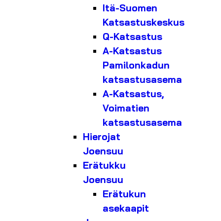
Itä-Suomen
Katsastuskeskus
Q-Katsastus
A-Katsastus
Pamilonkadun
katsastusasema
A-Katsastus,
Voimatien
katsastusasema
Hierojat
Joensuu
Erätukku
Joensuu
Erätukun
asekaapit