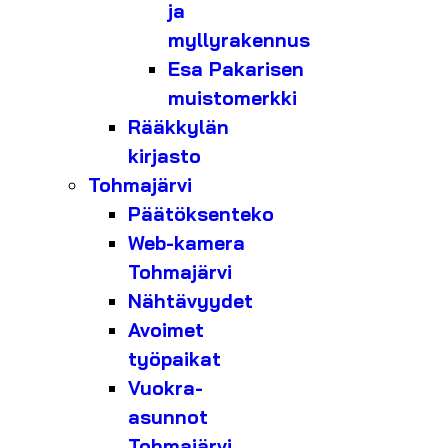
ja
myllyrakennus
Esa Pakarisen
muistomerkki
Rääkkylän
kirjasto
Tohmajärvi
Päätöksenteko
Web-kamera
Tohmajärvi
Nähtävyydet
Avoimet
työpaikat
Vuokra-
asunnot
Tohmajärvi