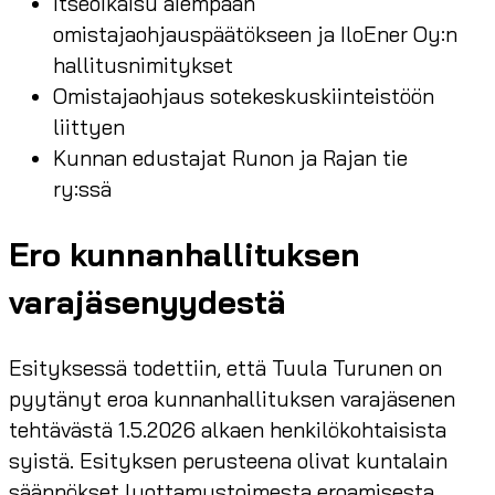
Itseoikaisu aiempaan
omistajaohjauspäätökseen ja IloEner Oy:n
hallitusnimitykset
Omistajaohjaus sotekeskuskiinteistöön
liittyen
Kunnan edustajat Runon ja Rajan tie
ry:ssä
Ero kunnanhallituksen
varajäsenyydestä
Esityksessä todettiin, että Tuula Turunen on
pyytänyt eroa kunnanhallituksen varajäsenen
tehtävästä 1.5.2026 alkaen henkilökohtaisista
syistä. Esityksen perusteena olivat kuntalain
säännökset luottamustoimesta eroamisesta