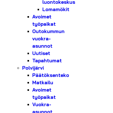
luontokeskus
Lomamökit
Avoimet
työpaikat
Outokummun
vuokra-
asunnot
Uutiset
Tapahtumat
Polvijärvi
Päätöksenteko
Matkailu
Avoimet
työpaikat
Vuokra-
asunnot