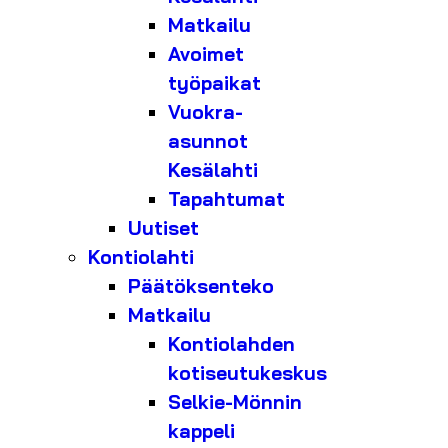
Matkailu
Avoimet
työpaikat
Vuokra-
asunnot
Kesälahti
Tapahtumat
Uutiset
Kontiolahti
Päätöksenteko
Matkailu
Kontiolahden
kotiseutukeskus
Selkie-Mönnin
kappeli