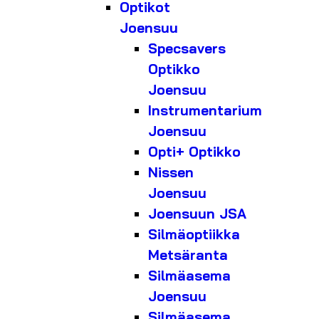
Optikot
Joensuu
Specsavers
Optikko
Joensuu
Instrumentarium
Joensuu
Opti+ Optikko
Nissen
Joensuu
Joensuun JSA
Silmäoptiikka
Metsäranta
Silmäasema
Joensuu
Silmäasema