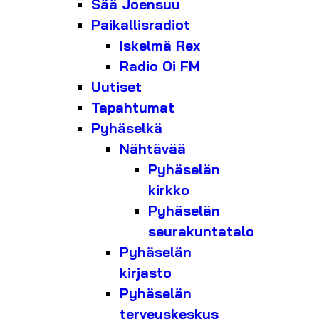
Sää Joensuu
Paikallisradiot
Iskelmä Rex
Radio Oi FM
Uutiset
Tapahtumat
Pyhäselkä
Nähtävää
Pyhäselän
kirkko
Pyhäselän
seurakuntatalo
Pyhäselän
kirjasto
Pyhäselän
terveyskeskus