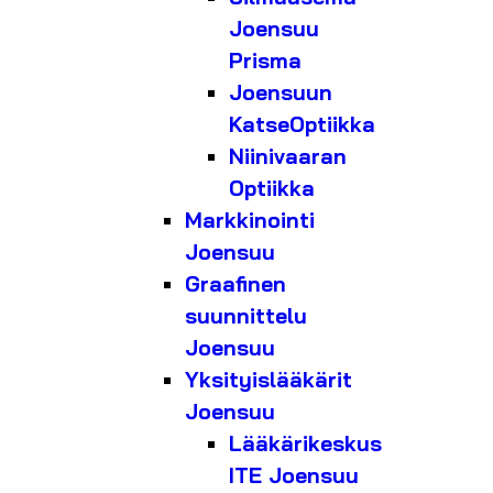
Joensuu
Prisma
Joensuun
KatseOptiikka
Niinivaaran
Optiikka
Markkinointi
Joensuu
Graafinen
suunnittelu
Joensuu
Yksityislääkärit
Joensuu
Lääkärikeskus
ITE Joensuu