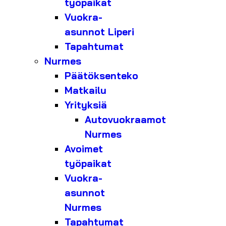
työpaikat
Vuokra-
asunnot Liperi
Tapahtumat
Nurmes
Päätöksenteko
Matkailu
Yrityksiä
Autovuokraamot
Nurmes
Avoimet
työpaikat
Vuokra-
asunnot
Nurmes
Tapahtumat