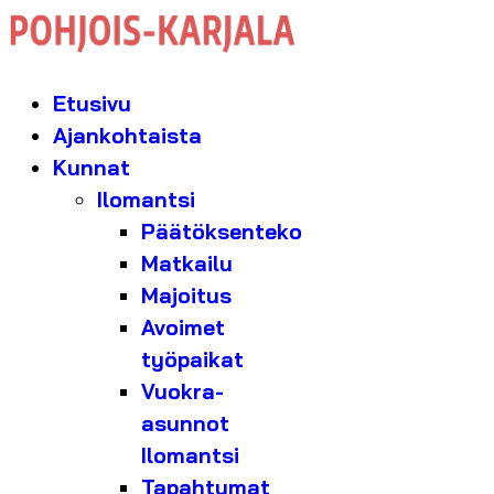
Etusivu
Ajankohtaista
Kunnat
Ilomantsi
Päätöksenteko
Matkailu
Majoitus
Avoimet
työpaikat
Vuokra-
asunnot
Ilomantsi
Tapahtumat