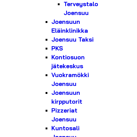
Terveystalo
Joensuu
Joensuun
Eläinklinikka
Joensuu Taksi
PKS
Kontiosuon
jätekeskus
Vuokramökki
Joensuu
Joensuun
kirpputorit
Pizzeriat
Joensuu
Kuntosali