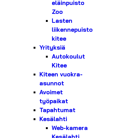
eläinpuisto
Zoo
Lasten
liikennepuisto
kitee
Yrityksiä
Autokoulut
Kitee
Kiteen vuokra-
asunnot
Avoimet
työpaikat
Tapahtumat
Kesälahti
Web-kamera
Kesälahti