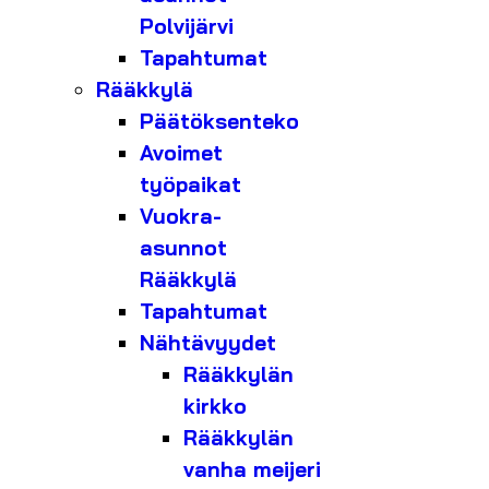
Polvijärvi
Tapahtumat
Rääkkylä
Päätöksenteko
Avoimet
työpaikat
Vuokra-
asunnot
Rääkkylä
Tapahtumat
Nähtävyydet
Rääkkylän
kirkko
Rääkkylän
vanha meijeri