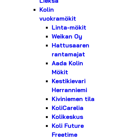
Lieksa
Kolin
vuokramökit
Linta-mökit
Weikan Oy
Hattusaaren
rantamajat
Aada Kolin
Mökit
Kestikievari
Herranniemi
Kiviniemen tila
KoliCarelia
Kolikeskus
Koli Future
Freetime