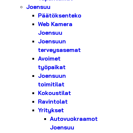
Joensuu
Päätöksenteko
Web Kamera
Joensuu
Joensuun
terveysasemat
Avoimet
työpaikat
Joensuun
toimitilat
Kokoustilat
Ravintolat
Yritykset
Autovuokraamot
Joensuu