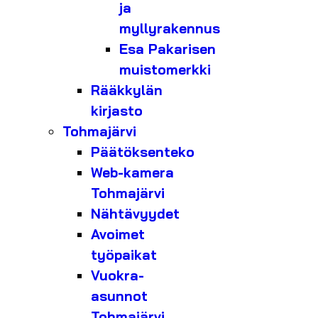
ja
myllyrakennus
Esa Pakarisen
muistomerkki
Rääkkylän
kirjasto
Tohmajärvi
Päätöksenteko
Web-kamera
Tohmajärvi
Nähtävyydet
Avoimet
työpaikat
Vuokra-
asunnot
Tohmajärvi