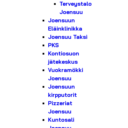
Terveystalo
Joensuu
Joensuun
Eläinklinikka
Joensuu Taksi
PKS
Kontiosuon
jätekeskus
Vuokramökki
Joensuu
Joensuun
kirpputorit
Pizzeriat
Joensuu
Kuntosali