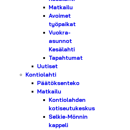
Matkailu
Avoimet
työpaikat
Vuokra-
asunnot
Kesälahti
Tapahtumat
Uutiset
Kontiolahti
Päätöksenteko
Matkailu
Kontiolahden
kotiseutukeskus
Selkie-Mönnin
kappeli