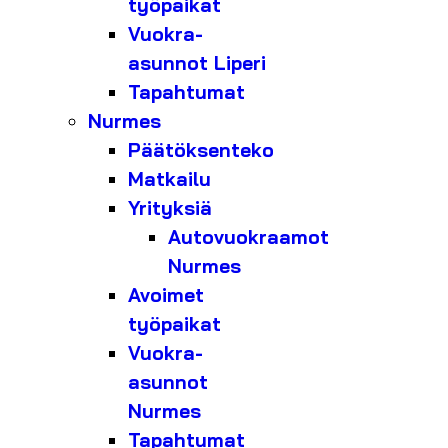
työpaikat
Vuokra-
asunnot Liperi
Tapahtumat
Nurmes
Päätöksenteko
Matkailu
Yrityksiä
Autovuokraamot
Nurmes
Avoimet
työpaikat
Vuokra-
asunnot
Nurmes
Tapahtumat