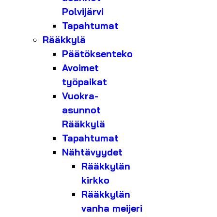
Polvijärvi
Tapahtumat
Rääkkylä
Päätöksenteko
Avoimet
työpaikat
Vuokra-
asunnot
Rääkkylä
Tapahtumat
Nähtävyydet
Rääkkylän
kirkko
Rääkkylän
vanha meijeri