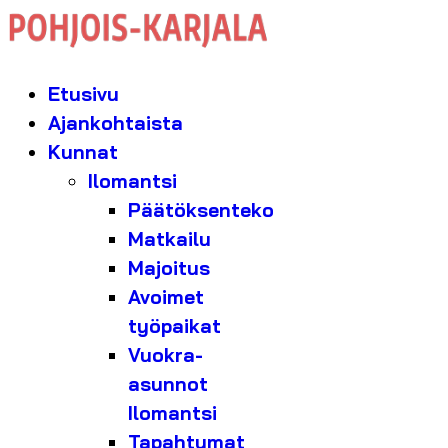
Etusivu
Ajankohtaista
Kunnat
Ilomantsi
Päätöksenteko
Matkailu
Majoitus
Avoimet
työpaikat
Vuokra-
asunnot
Ilomantsi
Tapahtumat