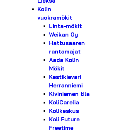
Lieksa
Kolin
vuokramökit
Linta-mökit
Weikan Oy
Hattusaaren
rantamajat
Aada Kolin
Mökit
Kestikievari
Herranniemi
Kiviniemen tila
KoliCarelia
Kolikeskus
Koli Future
Freetime