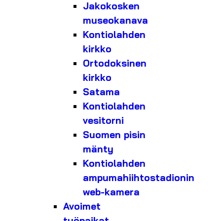
Jakokosken
museokanava
Kontiolahden
kirkko
Ortodoksinen
kirkko
Satama
Kontiolahden
vesitorni
Suomen pisin
mänty
Kontiolahden
ampumahiihtostadionin
web-kamera
Avoimet
työpaikat