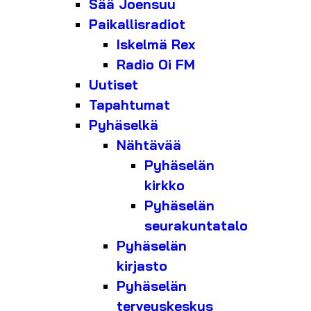
Sää Joensuu
Paikallisradiot
Iskelmä Rex
Radio Oi FM
Uutiset
Tapahtumat
Pyhäselkä
Nähtävää
Pyhäselän
kirkko
Pyhäselän
seurakuntatalo
Pyhäselän
kirjasto
Pyhäselän
terveyskeskus