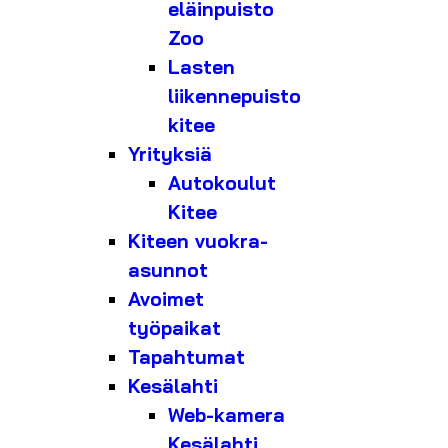
eläinpuisto
Zoo
Lasten
liikennepuisto
kitee
Yrityksiä
Autokoulut
Kitee
Kiteen vuokra-
asunnot
Avoimet
työpaikat
Tapahtumat
Kesälahti
Web-kamera
Kesälahti