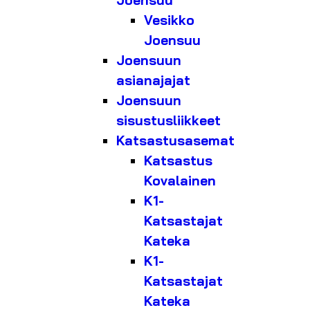
Joensuu
Vesikko
Joensuu
Joensuun
asianajajat
Joensuun
sisustusliikkeet
Katsastusasemat
Katsastus
Kovalainen
K1-
Katsastajat
Kateka
K1-
Katsastajat
Kateka