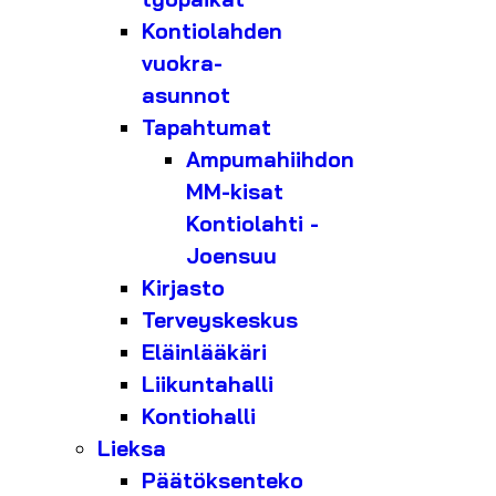
Kontiolahden
vuokra-
asunnot
Tapahtumat
Ampumahiihdon
MM-kisat
Kontiolahti -
Joensuu
Kirjasto
Terveyskeskus
Eläinlääkäri
Liikuntahalli
Kontiohalli
Lieksa
Päätöksenteko