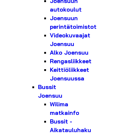
Joensuun
autokoulut
Joensuun
perintätoimistot
Videokuvaajat
Joensuu
Alko Joensuu
Rengasliikkeet
Keittiöliikkeet
Joensuussa
Bussit
Joensuu
Wilima
matkainfo
Bussit -
Aikatauluhaku