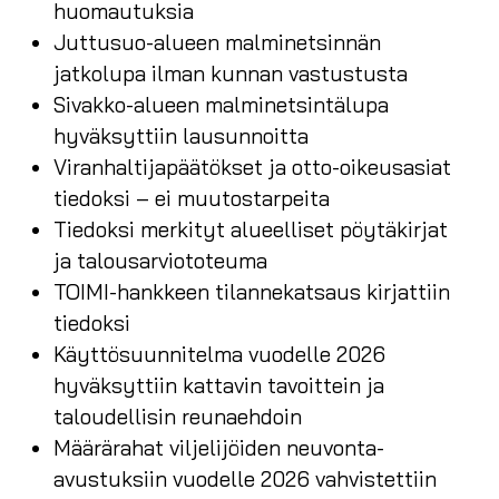
huomautuksia
Juttusuo-alueen malminetsinnän
jatkolupa ilman kunnan vastustusta
Sivakko-alueen malminetsintälupa
hyväksyttiin lausunnoitta
Viranhaltijapäätökset ja otto-oikeusasiat
tiedoksi – ei muutostarpeita
Tiedoksi merkityt alueelliset pöytäkirjat
ja talousarviototeuma
TOIMI-hankkeen tilannekatsaus kirjattiin
tiedoksi
Käyttösuunnitelma vuodelle 2026
hyväksyttiin kattavin tavoittein ja
taloudellisin reunaehdoin
Määrärahat viljelijöiden neuvonta-
avustuksiin vuodelle 2026 vahvistettiin