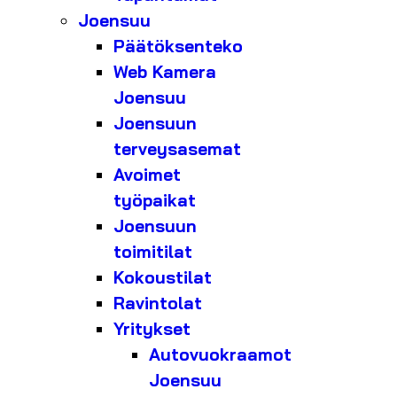
Joensuu
Päätöksenteko
Web Kamera
Joensuu
Joensuun
terveysasemat
Avoimet
työpaikat
Joensuun
toimitilat
Kokoustilat
Ravintolat
Yritykset
Autovuokraamot
Joensuu