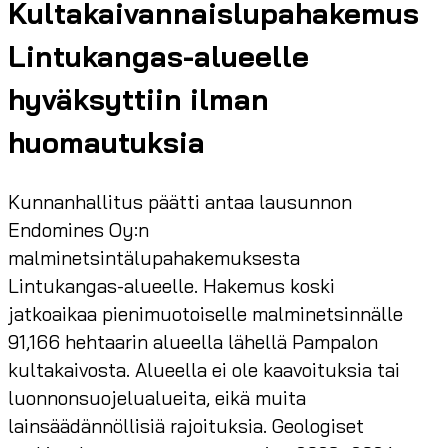
Kultakaivannaislupahakemus
Lintukangas-alueelle
hyväksyttiin ilman
huomautuksia
Kunnanhallitus päätti antaa lausunnon
Endomines Oy:n
malminetsintälupahakemuksesta
Lintukangas-alueelle. Hakemus koski
jatkoaikaa pienimuotoiselle malminetsinnälle
91,166 hehtaarin alueella lähellä Pampalon
kultakaivosta. Alueella ei ole kaavoituksia tai
luonnonsuojelualueita, eikä muita
lainsäädännöllisiä rajoituksia. Geologiset