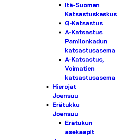
Itä-Suomen
Katsastuskeskus
Q-Katsastus
A-Katsastus
Pamilonkadun
katsastusasema
A-Katsastus,
Voimatien
katsastusasema
Hierojat
Joensuu
Erätukku
Joensuu
Erätukun
asekaapit