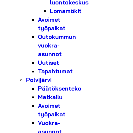
luontokeskus
Lomamökit
Avoimet
työpaikat
Outokummun
vuokra-
asunnot
Uutiset
Tapahtumat
Polvijärvi
Päätöksenteko
Matkailu
Avoimet
työpaikat
Vuokra-
asunnot