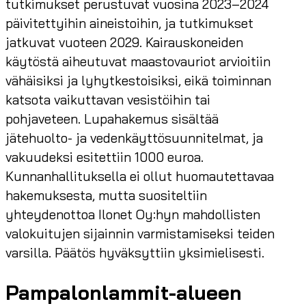
tutkimukset perustuvat vuosina 2023–2024
päivitettyihin aineistoihin, ja tutkimukset
jatkuvat vuoteen 2029. Kairauskoneiden
käytöstä aiheutuvat maastovauriot arvioitiin
vähäisiksi ja lyhytkestoisiksi, eikä toiminnan
katsota vaikuttavan vesistöihin tai
pohjaveteen. Lupahakemus sisältää
jätehuolto- ja vedenkäyttösuunnitelmat, ja
vakuudeksi esitettiin 1000 euroa.
Kunnanhallituksella ei ollut huomautettavaa
hakemuksesta, mutta suositeltiin
yhteydenottoa Ilonet Oy:hyn mahdollisten
valokuitujen sijainnin varmistamiseksi teiden
varsilla. Päätös hyväksyttiin yksimielisesti.
Pampalonlammit-alueen