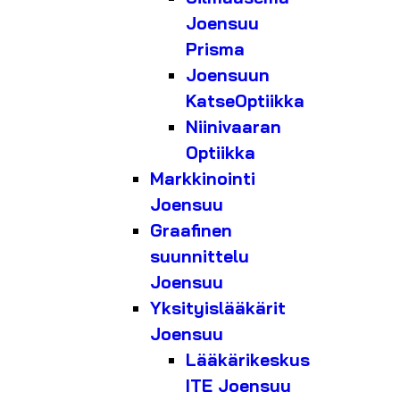
Joensuu
Prisma
Joensuun
KatseOptiikka
Niinivaaran
Optiikka
Markkinointi
Joensuu
Graafinen
suunnittelu
Joensuu
Yksityislääkärit
Joensuu
Lääkärikeskus
ITE Joensuu