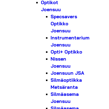
Optikot
Joensuu
Specsavers
Optikko
Joensuu
Instrumentarium
Joensuu
Opti+ Optikko
Nissen
Joensuu
Joensuun JSA
Silmäoptiikka
Metsäranta
Silmäasema
Joensuu
Silmäasema