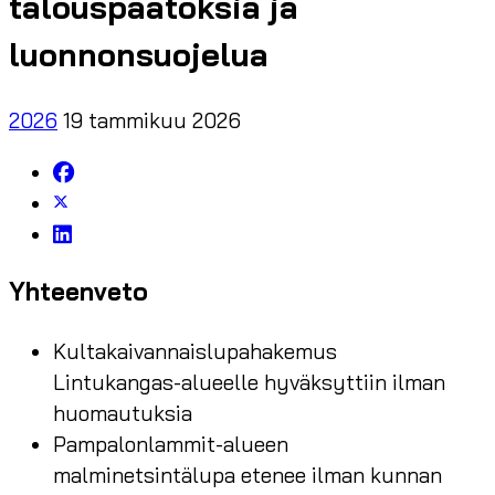
talouspäätöksiä ja
luonnonsuojelua
2026
19 tammikuu 2026
Yhteenveto
Kultakaivannaislupahakemus
Lintukangas-alueelle hyväksyttiin ilman
huomautuksia
Pampalonlammit-alueen
malminetsintälupa etenee ilman kunnan