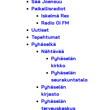
Sää Joensuu
Paikallisradiot
Iskelmä Rex
Radio Oi FM
Uutiset
Tapahtumat
Pyhäselkä
Nähtävää
Pyhäselän
kirkko
Pyhäselän
seurakuntatalo
Pyhäselän
kirjasto
Pyhäselän
terveyskeskus