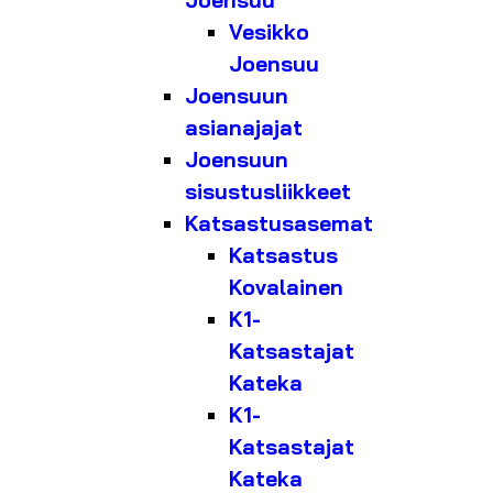
Joensuu
Vesikko
Joensuu
Joensuun
asianajajat
Joensuun
sisustusliikkeet
Katsastusasemat
Katsastus
Kovalainen
K1-
Katsastajat
Kateka
K1-
Katsastajat
Kateka