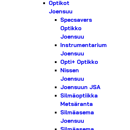
Optikot
Joensuu
Specsavers
Optikko
Joensuu
Instrumentarium
Joensuu
Opti+ Optikko
Nissen
Joensuu
Joensuun JSA
Silmäoptiikka
Metsäranta
Silmäasema
Joensuu
Silmäasema