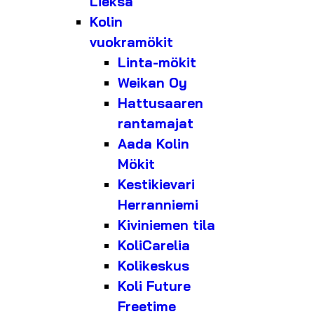
Lieksa
Kolin
vuokramökit
Linta-mökit
Weikan Oy
Hattusaaren
rantamajat
Aada Kolin
Mökit
Kestikievari
Herranniemi
Kiviniemen tila
KoliCarelia
Kolikeskus
Koli Future
Freetime