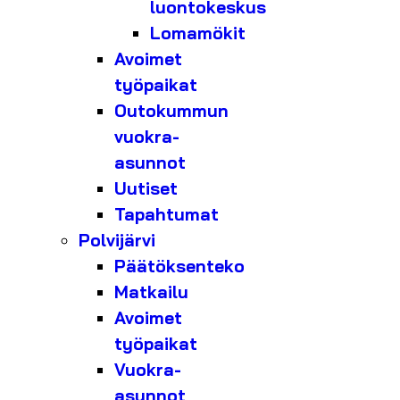
luontokeskus
Lomamökit
Avoimet
työpaikat
Outokummun
vuokra-
asunnot
Uutiset
Tapahtumat
Polvijärvi
Päätöksenteko
Matkailu
Avoimet
työpaikat
Vuokra-
asunnot