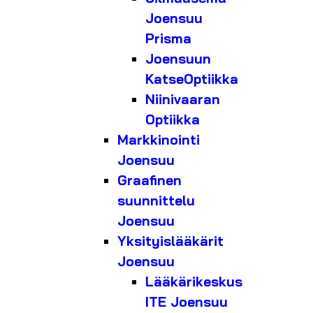
Joensuu
Prisma
Joensuun
KatseOptiikka
Niinivaaran
Optiikka
Markkinointi
Joensuu
Graafinen
suunnittelu
Joensuu
Yksityislääkärit
Joensuu
Lääkärikeskus
ITE Joensuu