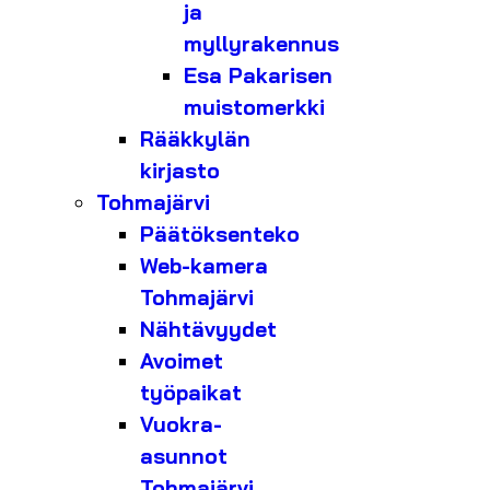
ja
myllyrakennus
Esa Pakarisen
muistomerkki
Rääkkylän
kirjasto
Tohmajärvi
Päätöksenteko
Web-kamera
Tohmajärvi
Nähtävyydet
Avoimet
työpaikat
Vuokra-
asunnot
Tohmajärvi