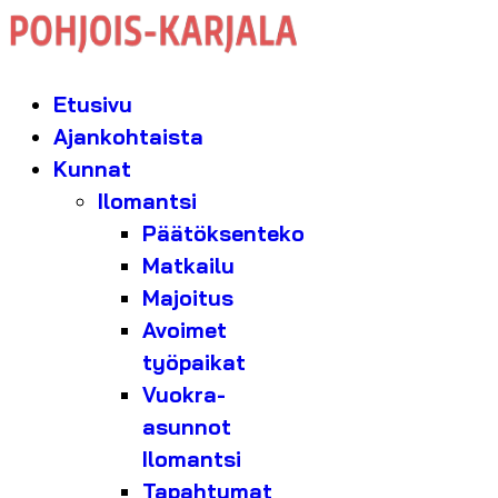
Etusivu
Ajankohtaista
Kunnat
Ilomantsi
Päätöksenteko
Matkailu
Majoitus
Avoimet
työpaikat
Vuokra-
asunnot
Ilomantsi
Tapahtumat