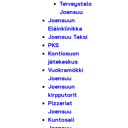
Terveystalo
Joensuu
Joensuun
Eläinklinikka
Joensuu Taksi
PKS
Kontiosuon
jätekeskus
Vuokramökki
Joensuu
Joensuun
kirpputorit
Pizzeriat
Joensuu
Kuntosali