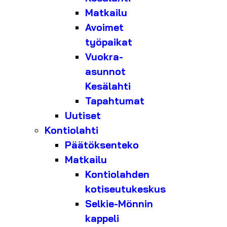
Matkailu
Avoimet
työpaikat
Vuokra-
asunnot
Kesälahti
Tapahtumat
Uutiset
Kontiolahti
Päätöksenteko
Matkailu
Kontiolahden
kotiseutukeskus
Selkie-Mönnin
kappeli