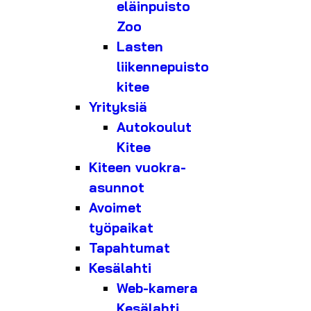
eläinpuisto
Zoo
Lasten
liikennepuisto
kitee
Yrityksiä
Autokoulut
Kitee
Kiteen vuokra-
asunnot
Avoimet
työpaikat
Tapahtumat
Kesälahti
Web-kamera
Kesälahti