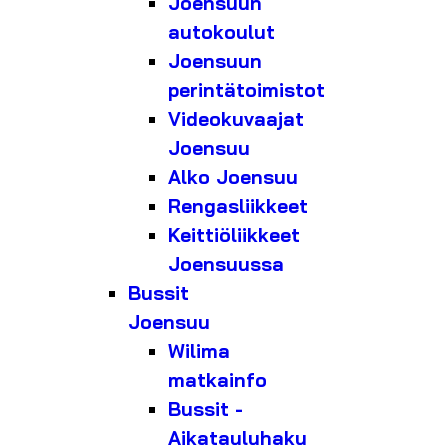
Joensuun
autokoulut
Joensuun
perintätoimistot
Videokuvaajat
Joensuu
Alko Joensuu
Rengasliikkeet
Keittiöliikkeet
Joensuussa
Bussit
Joensuu
Wilima
matkainfo
Bussit -
Aikatauluhaku