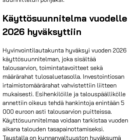
Käyttösuunnitelma vuodelle
2026 hyväksyttiin
Hyvinvointilautakunta hyväksyi vuoden 2026
käyttösuunnitelman, joka sisältää
talousarvion, toimintatavoitteet sekä
määrärahat tulosaluetasolla. Investointiosan
irtaimistomäärärahat vahvistettiin liitteen
mukaisesti. Esihenkilöille ja talouspäällikölle
annettiin oikeus tehdä hankintoja enintään 5
000 euroon asti talousarvion puitteissa.
Käyttösuunnitelmaa voidaan tarkistaa vuoden
aikana talouden tasapainottamiseksi.
Taustalla on kunnanvaltuuston hyväksymä