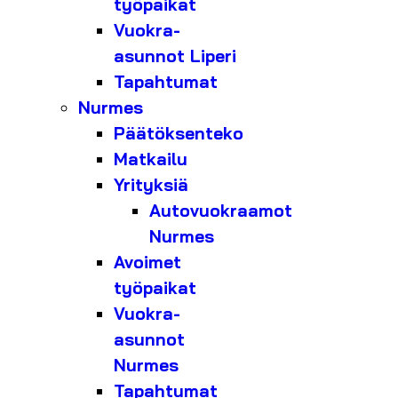
työpaikat
Vuokra-
asunnot Liperi
Tapahtumat
Nurmes
Päätöksenteko
Matkailu
Yrityksiä
Autovuokraamot
Nurmes
Avoimet
työpaikat
Vuokra-
asunnot
Nurmes
Tapahtumat