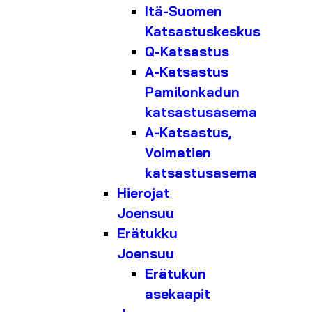
Itä-Suomen
Katsastuskeskus
Q-Katsastus
A-Katsastus
Pamilonkadun
katsastusasema
A-Katsastus,
Voimatien
katsastusasema
Hierojat
Joensuu
Erätukku
Joensuu
Erätukun
asekaapit