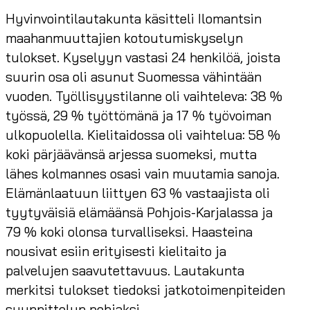
Hyvinvointilautakunta käsitteli Ilomantsin
maahanmuuttajien kotoutumiskyselyn
tulokset. Kyselyyn vastasi 24 henkilöä, joista
suurin osa oli asunut Suomessa vähintään
vuoden. Työllisyystilanne oli vaihteleva: 38 %
työssä, 29 % työttömänä ja 17 % työvoiman
ulkopuolella. Kielitaidossa oli vaihtelua: 58 %
koki pärjäävänsä arjessa suomeksi, mutta
lähes kolmannes osasi vain muutamia sanoja.
Elämänlaatuun liittyen 63 % vastaajista oli
tyytyväisiä elämäänsä Pohjois-Karjalassa ja
79 % koki olonsa turvalliseksi. Haasteina
nousivat esiin erityisesti kielitaito ja
palvelujen saavutettavuus. Lautakunta
merkitsi tulokset tiedoksi jatkotoimenpiteiden
suunnittelun pohjaksi.