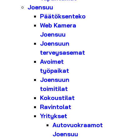
Joensuu
Päätöksenteko
Web Kamera
Joensuu
Joensuun
terveysasemat
Avoimet
työpaikat
Joensuun
toimitilat
Kokoustilat
Ravintolat
Yritykset
Autovuokraamot
Joensuu