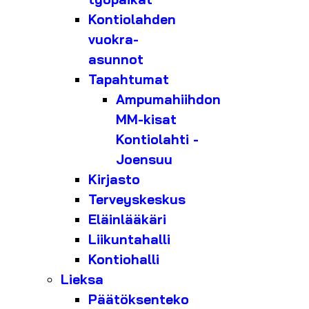
Kontiolahden
vuokra-
asunnot
Tapahtumat
Ampumahiihdon
MM-kisat
Kontiolahti -
Joensuu
Kirjasto
Terveyskeskus
Eläinlääkäri
Liikuntahalli
Kontiohalli
Lieksa
Päätöksenteko