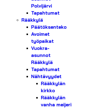
Polvijärvi
Tapahtumat
Rääkkylä
Päätöksenteko
Avoimet
työpaikat
Vuokra-
asunnot
Rääkkylä
Tapahtumat
Nähtävyydet
Rääkkylän
kirkko
Rääkkylän
vanha meijeri