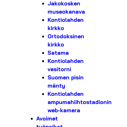
Jakokosken
museokanava
Kontiolahden
kirkko
Ortodoksinen
kirkko
Satama
Kontiolahden
vesitorni
Suomen pisin
mänty
Kontiolahden
ampumahiihtostadionin
web-kamera
Avoimet
työpaikat