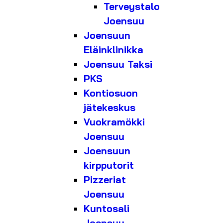
Terveystalo
Joensuu
Joensuun
Eläinklinikka
Joensuu Taksi
PKS
Kontiosuon
jätekeskus
Vuokramökki
Joensuu
Joensuun
kirpputorit
Pizzeriat
Joensuu
Kuntosali