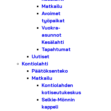
Matkailu
Avoimet
työpaikat
Vuokra-
asunnot
Kesälahti
Tapahtumat
Uutiset
Kontiolahti
Päätöksenteko
Matkailu
Kontiolahden
kotiseutukeskus
Selkie-Mönnin
kappeli