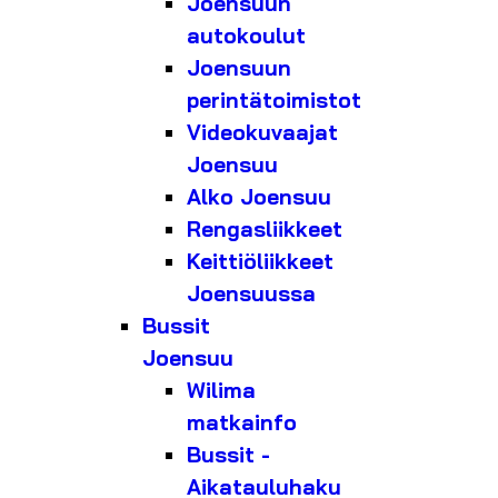
Joensuun
autokoulut
Joensuun
perintätoimistot
Videokuvaajat
Joensuu
Alko Joensuu
Rengasliikkeet
Keittiöliikkeet
Joensuussa
Bussit
Joensuu
Wilima
matkainfo
Bussit -
Aikatauluhaku