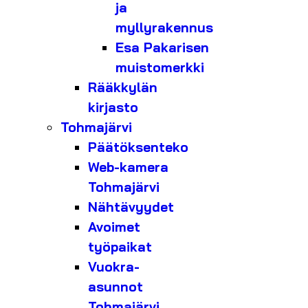
ja
myllyrakennus
Esa Pakarisen
muistomerkki
Rääkkylän
kirjasto
Tohmajärvi
Päätöksenteko
Web-kamera
Tohmajärvi
Nähtävyydet
Avoimet
työpaikat
Vuokra-
asunnot
Tohmajärvi