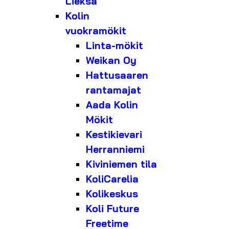
Lieksa
Kolin
vuokramökit
Linta-mökit
Weikan Oy
Hattusaaren
rantamajat
Aada Kolin
Mökit
Kestikievari
Herranniemi
Kiviniemen tila
KoliCarelia
Kolikeskus
Koli Future
Freetime