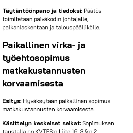
Täytäntöönpano ja tiedoksi:
Päätös
toimitetaan päiväkodin johtajalle,
palkanlaskentaan ja talouspäällikölle.
Paikallinen virka- ja
työehtosopimus
matkakustannusten
korvaamisesta
Esitys:
Hyväksytään paikallinen sopimus
matkakustannusten korvaamisesta.
Käsittelyn keskeiset seikat:
Sopimuksen
taustalla on KVTES:n Liite 16, 3 §:n 2