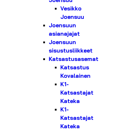
Joensuu
Vesikko
Joensuu
Joensuun
asianajajat
Joensuun
sisustusliikkeet
Katsastusasemat
Katsastus
Kovalainen
K1-
Katsastajat
Kateka
K1-
Katsastajat
Kateka