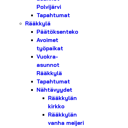
Polvijärvi
Tapahtumat
Rääkkylä
Päätöksenteko
Avoimet
työpaikat
Vuokra-
asunnot
Rääkkylä
Tapahtumat
Nähtävyydet
Rääkkylän
kirkko
Rääkkylän
vanha meijeri