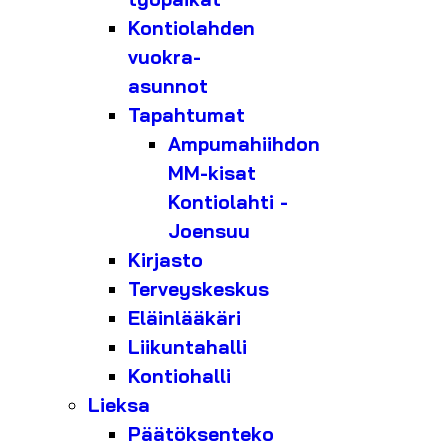
Kontiolahden
vuokra-
asunnot
Tapahtumat
Ampumahiihdon
MM-kisat
Kontiolahti -
Joensuu
Kirjasto
Terveyskeskus
Eläinlääkäri
Liikuntahalli
Kontiohalli
Lieksa
Päätöksenteko