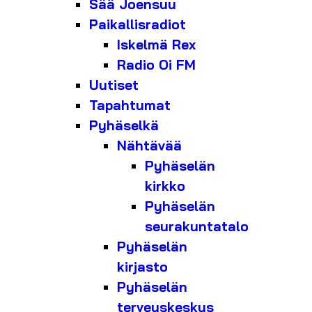
Sää Joensuu
Paikallisradiot
Iskelmä Rex
Radio Oi FM
Uutiset
Tapahtumat
Pyhäselkä
Nähtävää
Pyhäselän
kirkko
Pyhäselän
seurakuntatalo
Pyhäselän
kirjasto
Pyhäselän
terveyskeskus