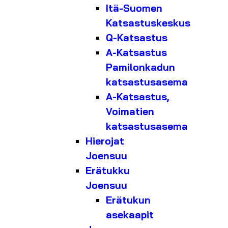
Itä-Suomen
Katsastuskeskus
Q-Katsastus
A-Katsastus
Pamilonkadun
katsastusasema
A-Katsastus,
Voimatien
katsastusasema
Hierojat
Joensuu
Erätukku
Joensuu
Erätukun
asekaapit