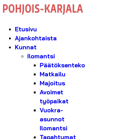
Etusivu
Ajankohtaista
Kunnat
Ilomantsi
Päätöksenteko
Matkailu
Majoitus
Avoimet
työpaikat
Vuokra-
asunnot
Ilomantsi
Tapahtumat