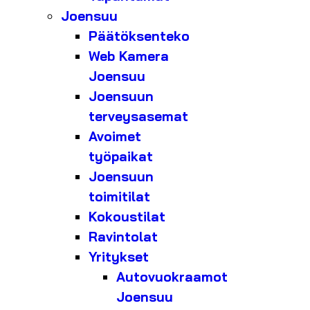
Joensuu
Päätöksenteko
Web Kamera
Joensuu
Joensuun
terveysasemat
Avoimet
työpaikat
Joensuun
toimitilat
Kokoustilat
Ravintolat
Yritykset
Autovuokraamot
Joensuu