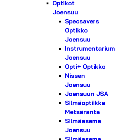
Optikot
Joensuu
Specsavers
Optikko
Joensuu
Instrumentarium
Joensuu
Opti+ Optikko
Nissen
Joensuu
Joensuun JSA
Silmäoptiikka
Metsäranta
Silmäasema
Joensuu
Silmäasema