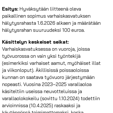
Esitys:
Hyväksytään liitteenä oleva
paikallinen sopimus varhaiskasvatuksen
hälytysrahasta 1.6.2026 alkaen ja määrätään
hälytysrahan suuruudeksi 100 euroa.
Käsittelyn keskeiset seikat:
Varhaiskasvatuksessa on vuoroja, joissa
työvuorossa on vain yksi työntekijä
(esimerkiksi varhaiset aamut, myöhäiset illat
ja viikonloput). Äkillisissä poissaoloissa
kunnan on saatava työvuoro järjestymään
nopeasti. Vuosina 2023–2025 varallaoloa
käsiteltiin useissa neuvotteluissa ja
varallaolokokeilu (sovittu 1.10.2024) todettiin
arvioinnissa (10.4.2025) raskaaksi ja
käytännössä toimimattomaksi, koska