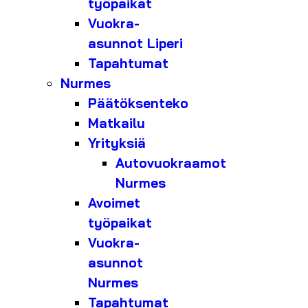
työpaikat
Vuokra-
asunnot Liperi
Tapahtumat
Nurmes
Päätöksenteko
Matkailu
Yrityksiä
Autovuokraamot
Nurmes
Avoimet
työpaikat
Vuokra-
asunnot
Nurmes
Tapahtumat