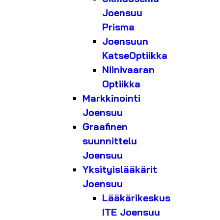
Joensuu
Prisma
Joensuun
KatseOptiikka
Niinivaaran
Optiikka
Markkinointi
Joensuu
Graafinen
suunnittelu
Joensuu
Yksityislääkärit
Joensuu
Lääkärikeskus
ITE Joensuu