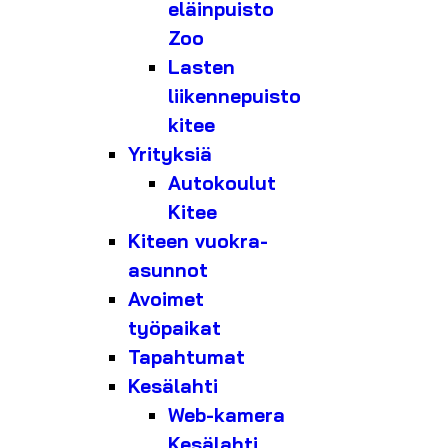
eläinpuisto
Zoo
Lasten
liikennepuisto
kitee
Yrityksiä
Autokoulut
Kitee
Kiteen vuokra-
asunnot
Avoimet
työpaikat
Tapahtumat
Kesälahti
Web-kamera
Kesälahti