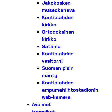
Jakokosken
museokanava
Kontiolahden
kirkko
Ortodoksinen
kirkko
Satama
Kontiolahden
vesitorni
Suomen pisin
mänty
Kontiolahden
ampumahiihtostadionin
web-kamera
Avoimet
työpaikat