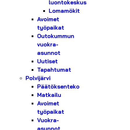
luontokeskus
Lomamökit
Avoimet
työpaikat
Outokummun
vuokra-
asunnot
Uutiset
Tapahtumat
Polvijärvi
Päätöksenteko
Matkailu
Avoimet
työpaikat
Vuokra-
asunnot